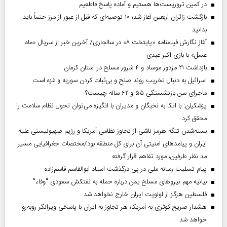
در کمین تروریست‌ها هستیم و آماده پاسخ قاطعیم
بازگشت زائران اربعین آغاز شد؛ ۱۰ توصیه‌ای که قبل از عبور از مرز حتماً باید
بدانید
آغاز نگارش فیلمنامه «پایتخت ۸» در سالجاری/ آخرین خبر از سریال «ماه
عسل» با بازی اکبر عبدی
بازداشت ۲۱ مزدور موساد و ۴ شرور مسلح در استان کرمان
اسرائیل به دنبال تخریب روند صلح و بی‌ثبات کردن سوریه و غزه است
ماجرای سن بازنشستگی ۵۵ و ۶۲ ساله چیست؟
پزشکیان: با اتکا به نخبگان و مدیران با انگیزه می‌توان تحول نظام سلامت را
محقق کرد
بسته‌شدن تنگه هرمز ناشی از تجاوز نظامی آمریکا و رژیم صهیونیستی علیه
ایران و پیامد‌های امنیتی آن برای کل منطقه بود/مختصات جغرافیایی مسیر
مد نظر طرفین، مورد تفاهم قرار گرفته
پیام تسلیت رسانه ملی در پی درگذشت استاد ابوالقاسم قاسم‌زاده
بیانیه مهم نیروهای مسلح یمن درباره حمله به نفتکش سعودی "وفاء"
فلسطین هرگز از اولویت ایران خارج نخواهد شد
هشدار صریح کوثری به آمریکا؛ هر تجاوز به ایران با پاسخی ویرانگر روبه‌رو
خواهد شد