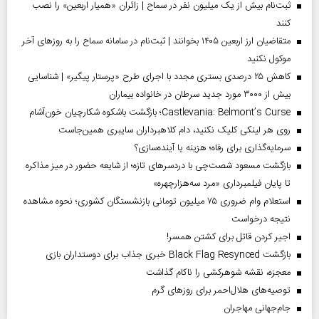
ثبت‌نام بیش از یک میلیون نفر در سماح | زائران «همیار اربعین» را نصب
کنند
متقاضیان ارز اربعین ۱۴۰۵ بخوانند | ثبت‌نام در سامانه سماح را به روز‌های آخر
موکول نکنید
کاهش ۲۵ درصدی بستری مجدد با اجرای طرح «پرستار پیگیر» | شناسایی
بیش از ۳۰۰۰ مورد جدید سرطان در خانواده بیماران
Castlevania: Belmont’s Curse؛ بازگشت باشکوه شکارچیان خون‌آشام
روی هر لینکی کلیک نکنید، دام کلاهبرداران سایبری همین‌جاست
سرمایه‌گذاری برای رفاه؛ هزینه یا آینده‌سازی؟
بازگشت مسعود شصت‌چی با دردسر‌های تازه؛ از شایعه حضور در میز مذاکره
تا پایان فیلمبرداری «مرد سه‌هزارچهره»
استعلام وام ضروری ۷۵ میلیون تومانی بازنشستگان کشوری؛ نحوه مشاهده
نتیجه درخواست
اجیر کردن قاتل برای کشتن همسر!
بازگشت Black Flag Resynced خبری جذاب برای دوستداران بازی
معجزه، نقشه شوهرکشی را ناکام گذاشت
توصیه‌های هلال‌احمر برای روز‌های گرم
جام‌جهانی مهاجران