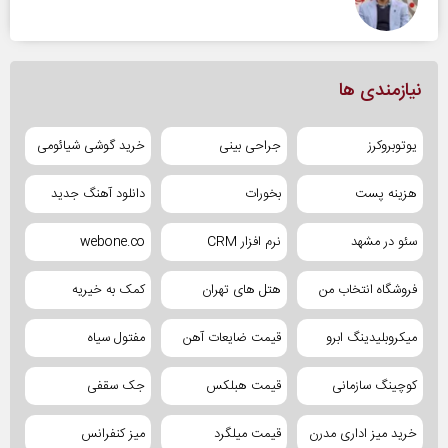
نیازمندی ها
یوتوبروکرز
جراحی بینی
خرید گوشی شیائومی
هزینه پست
بخورات
دانلود آهنگ جدید
سئو در مشهد
نرم افزار CRM
webone.co
فروشگاه انتخاب من
هتل های تهران
کمک به خیریه
میکروبلیدینگ ابرو
قیمت ضایعات آهن
مفتول سیاه
کوچینگ سازمانی
قیمت هبلکس
جک سقفی
خرید میز اداری مدرن
قیمت میلگرد
میز کنفرانس