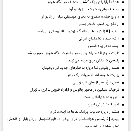
هدف قرارگرفتن یک کشتی متخلف در تنگه هرمز
«حافظ‌خوانی» هر شب از رادیو آوا
«آوای فیلم»؛ سفری به دنیای موسیقی فیلم از رادیو آوا
آرامکو زیر ضرب خنجر یمنی
ببینید | افزایش اعتبار کالابرگ بزودی اطلاع‌رسانی می‌شود
۲ گام بلند دانشمندان ایرانی
ایستاده در پناه ضامن
کلیات طرح اقدام راهبردی تامین امنیت تنگه هرمز تصویب شد
پلیسی که دلش برای مردم می‌تپید
هشدار پلیس فتا درباره بدافزار‌های جدید ارز دیجیتال
روایت هنرمندانه از میراث یک رهبر
فصل داغ سریال‌های تلویزیونی
ترافیک سنگین در محور چالوس و آزادراه قزوین ـ کرج ـ تهران
آنتن زنده حق‌الناس است
شروط مذاکراتی ایران
هشدار درباره فعالیت پزشک‌نما‌ها در اینستاگرام
ببینید | کارشناس هواشناسی: برای برخی مناطق کشورمان بارش باران و کاهش
دما را شاهد خواهیم بود