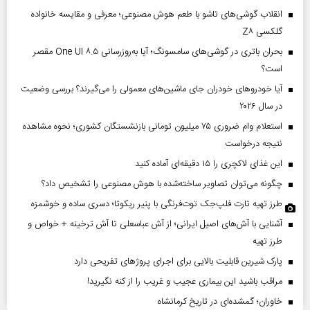
انقلاب گوشی‌های تاشو‌ با طعم هوش مصنوعی؛ معرفی و مقایسه خانواده
گلکسی Z۸
بحران باتری در گوشی‌های سامسونگ؛ آیا به‌روزرسانی One UI ۸.۵ مقصر
است؟
آیا خودروهای خودران جای ماشین‌های معمولی را می‌گیرند؟ بررسی وضعیت
در سال ۲۰۲۶
استعلام وام ضروری ۷۵ میلیون تومانی بازنشستگان کشوری؛ نحوه مشاهده
نتیجه درخواست
این غذای لاکچری را ۱۵ دقیقه‌ای آماده کنید
چگونه می‌توان تصاویر ساخته‌شده با هوش مصنوعی را تشخیص داد؟
طرز تهیه تارت فلپ‌جک توت‌فرنگی با پنیر ریکوتا؛ دسری ساده و خوشمزه
آشنایی با آش‌های اصیل ایرانی؛ از آش عباسعلی تا آش ترخینه + خواص و
طرز تهیه
پارک شیرین قابلیت‌ بالایی برای اجرای پروژهای تفریحی دارد
مراقب باشید این بیماری عجیب و غریب را از کنه نگیرید!
خاوران؛ گمشده‌ای در تاریخ کرمانشاه