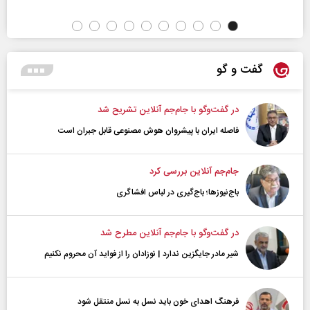
گفت و گو
در گفت‌و‌گو با جام‌جم آنلاین تشریح شد
فاصله ایران با پیشرو‌ان هوش مصنوعی قابل جبران است
جام‌جم آنلاین بررسی کرد
باج‌نیوزها؛ باج‌گیری در لباس افشاگری
در گفت‌و‌گو با جام‌جم آنلاین مطرح شد
شیر مادر جایگزین ندارد | نوزادان را از فواید آن محروم نکنیم
فرهنگ اهدای خون باید نسل به نسل منتقل شود