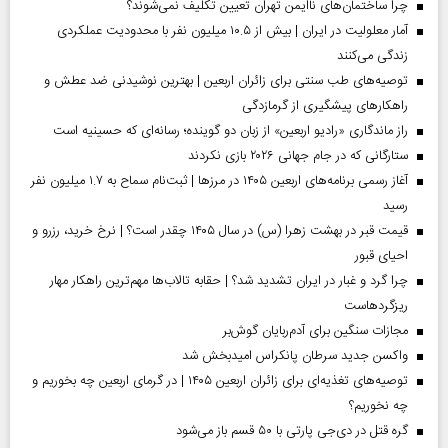
چرا ساختمان‌های ناایمن تهران تعیین تکلیف نمی‌شوند؟
آمار معلولیت در ایران | بیش از ۱۰.۵ میلیون نفر با محدودیت عملکردی
زندگی می‌کنند
توصیه‌های طب سنتی برای زائران اربعین | بهترین نوشیدنی ضد عطش و
راهکارهای پیشگیری از گرمازدگی
راز ماندگاری «رادیو اربعین» از زبان دو گوینده؛ رسانه‌ای که حسینیه است
ستارگانی که در جام جهانی ۲۰۲۶ بازی نکردند
آغاز رسمی برنامه‌های اربعین ۱۴۰۵ در مرز‌ها | ثبت‌نام سماح به ۱.۷ میلیون نفر
رسید
قیمت قبر در بهشت زهرا (س) در سال ۱۴۰۵ چقدر است؟ | نرخ خرید، رزرو و
احیای قبور
چرا گرد و غبار در ایران تشدید شد؟ | حقابه تالاب‌ها مهم‌ترین راهکار مهار
ریزگردهاست
مجازات سنگین برای آدم‌ربایان گوش‌بر
واکسن جدید سرطان پانکراس امیدبخش شد
توصیه‌های تغذیه‌ای برای زائران اربعین ۱۴۰۵ | در گرمای اربعین چه بخوریم و
چه نخوریم؟
گره قتل در دی‌جی پارتی با ۵۰ قسم باز می‌شود