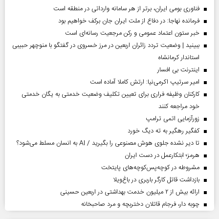
فناوری بومی ایران، برتر از هر سامانه وارداتی در منطقه است
فرمانده نهاجا: در دفاع از ملت ایران جان برکف خواهیم بود
خبر ستون اعتماد عمومی و رکن مرجعیت رسانه‌ای است
ببینید | وضعیت تردد زائران اربعین در مرز خسروی در گفتگو با منوچهر حبیبی
استاندار کرمانشاه
اینترنت بی افسار
امیر سرتیپ اکرمی‌نیا: ارتش کاملا آماده است
کارکنان وظیفه فراری برای تعیین تکلیف وضعیت خدمتی به یگان خدمتی
خود مراجعه کنند
زورآزمایی اتمی ترامپ
کفگیر رهگیر به ته دیگ خورد
تا دیر نشده جلوی هوش مصنوعی را بگیرید / AI به انسان مسلط می‌شود؟
هرمز؛ ابتکارعمل در دست ایران
مشروطه در کوچه‌پس‌کوچه‌های پایتخت
بازداشت قاتل کارگر باربری در باغ‌ویلا
ارائه بیش از ۲ میلیون خدمت بهداشتی در اربعین حسینی
چوبه دار، فرجام قاتلان دختربچه و مرد صاحبخانه