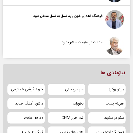
فرهنگ اهدای خون باید نسل به نسل منتقل شود
عدالت در سلامت میانبر ندارد
نیازمندی ها
یوتوبروکرز
جراحی بینی
خرید گوشی شیائومی
هزینه پست
بخورات
دانلود آهنگ جدید
سئو در مشهد
نرم افزار CRM
webone.co
فروشگاه انتخاب من
هتل های تهران
کمک به خیریه