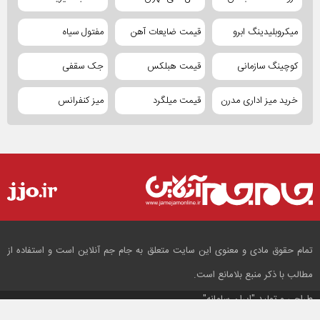
میکروبلیدینگ ابرو
قیمت ضایعات آهن
مفتول سیاه
کوچینگ سازمانی
قیمت هبلکس
جک سقفی
خرید میز اداری مدرن
قیمت میلگرد
میز کنفرانس
تمام حقوق مادی و معنوی این سایت متعلق به جام جم آنلاین است و استفاده از
مطالب با ذکر منبع بلامانع است.
طراحی و تولید
"ایران سامانه"