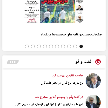
صفحات‌نخست‌روزنامه ها‌ی پنجشنبه‌۱۵ مردادماه
گفت و گو
جام‌جم آنلاین بررسی کرد
باج‌نیوزها؛ باج‌گیری در لباس افشاگری
در گفت‌و‌گو با جام‌جم آنلاین مطرح شد
شیر مادر جایگزین ندارد | نوزادان را از فواید آن محروم نکنیم