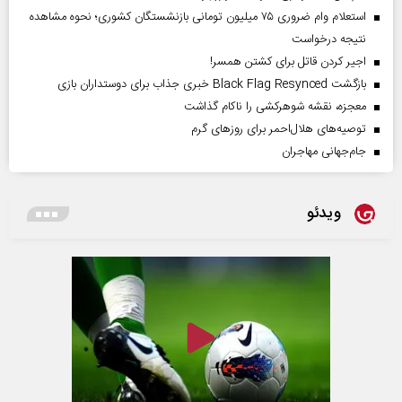
استعلام وام ضروری ۷۵ میلیون تومانی بازنشستگان کشوری؛ نحوه مشاهده
نتیجه درخواست
اجیر کردن قاتل برای کشتن همسر!
بازگشت Black Flag Resynced خبری جذاب برای دوستداران بازی
معجزه، نقشه شوهرکشی را ناکام گذاشت
توصیه‌های هلال‌احمر برای روز‌های گرم
جام‌جهانی مهاجران
ویدئو