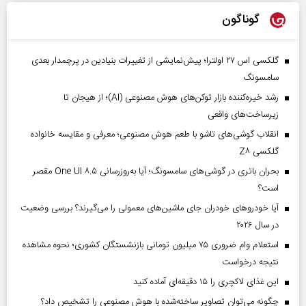
گوناگون
گلکسی اس ۲۷ اولترا؛ پیش‌نمایشی از تغییرات بنیادین در پرچمدار بعدی
سامسونگ
رشد خیره‌کننده بازار توکن‌های هوش مصنوعی (AI)؛ از هیجان تا
زیرساخت‌های واقعی
انقلاب گوشی‌های تاشو‌ با طعم هوش مصنوعی؛ معرفی و مقایسه خانواده
گلکسی Z۸
بحران باتری در گوشی‌های سامسونگ؛ آیا به‌روزرسانی One UI ۸.۵ مقصر
است؟
آیا خودروهای خودران جای ماشین‌های معمولی را می‌گیرند؟ بررسی وضعیت
در سال ۲۰۲۶
استعلام وام ضروری ۷۵ میلیون تومانی بازنشستگان کشوری؛ نحوه مشاهده
نتیجه درخواست
این غذای لاکچری را ۱۵ دقیقه‌ای آماده کنید
چگونه می‌توان تصاویر ساخته‌شده با هوش مصنوعی را تشخیص داد؟