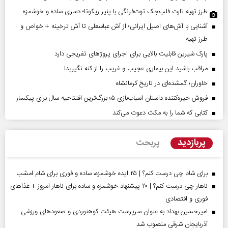
طرز تهیه تارت فلپ‌جک توت‌فرنگی با پنیر ریکوتا؛ دسری ساده و خوشمزه
آشنایی با آش‌های اصیل ایرانی؛ از آش عباسعلی تا آش ترخینه + خواص و
طرز تهیه
پارک شیرین قابلیت‌ بالایی برای اجرای پروژهای تفریحی دارد
مراقب باشید این بیماری عجیب و غریب را از کنه نگیرید!
خاوران؛ گمشده‌ای در تاریخ کرمانشاه
فروش خیره‌کننده داستان اسباب‌بازی ۵؛ بزرگ‌ترین افتتاحیه سال برای پیکسار
کتابی که شما را به مکث دعوت می‌کند
پربازدید
پربحث
برای شام چی درست کنم؟ | ۲۵ ایده خوشمزه، ساده و فوری برای شام امشب
ناهار چی درست کنم؟ | ۲۰ پیشنهاد خوشمزه و ساده برای ناهار امروز + غذاهای
فوری و اقتصادی
امیرحسین بهداد به عنوان سرپرست هیئت کوهنوردی و صعودهای ورزشی
آذربایجان شرقی منصوب شد