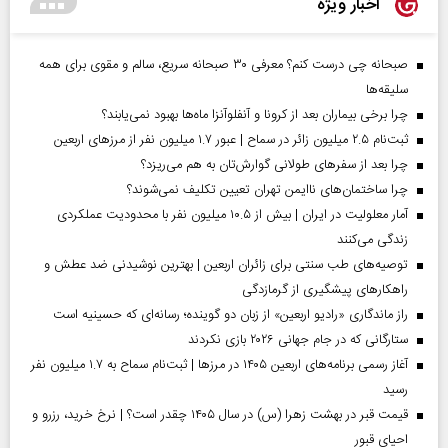
اخبار ویژه
صبحانه چی درست کنم؟ معرفی ۳۰ صبحانه سریع، سالم و مقوی برای همه
سلیقه‌ها
چرا برخی بیماران بعد از کرونا و آنفلوآنزا ماه‌ها بهبود نمی‌یابند؟
ثبت‌نام ۲.۵ میلیون زائر در سماح | عبور ۱.۷ میلیون نفر از مرز‌های اربعین
چرا بعد از سفرهای طولانی گوارش‌تان به هم می‌ریزد؟
چرا ساختمان‌های ناایمن تهران تعیین تکلیف نمی‌شوند؟
آمار معلولیت در ایران | بیش از ۱۰.۵ میلیون نفر با محدودیت عملکردی
زندگی می‌کنند
توصیه‌های طب سنتی برای زائران اربعین | بهترین نوشیدنی ضد عطش و
راهکارهای پیشگیری از گرمازدگی
راز ماندگاری «رادیو اربعین» از زبان دو گوینده؛ رسانه‌ای که حسینیه است
ستارگانی که در جام جهانی ۲۰۲۶ بازی نکردند
آغاز رسمی برنامه‌های اربعین ۱۴۰۵ در مرز‌ها | ثبت‌نام سماح به ۱.۷ میلیون نفر
رسید
قیمت قبر در بهشت زهرا (س) در سال ۱۴۰۵ چقدر است؟ | نرخ خرید، رزرو و
احیای قبور