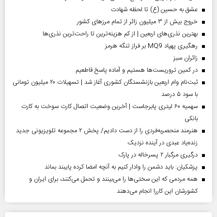
عشق به حسین (ع) تا لحظه شهادت
خروج بیش از ۳ میلیون زائر از تمام مرز‌های کشور
بهترین نذری‌های اربعین | از کم هزینه‌ترین تا راحت‌ترین نذری‌ها
رهگیری پهپاد MQ9 بر فراز تنگه هرمز
‌زائران سبز
در کمین تروریست‌ها هستیم و آماده پاسخ قاطعیم
ثبت‌نام وام اربعین بازنشستگان کشوری آغاز شد | تسهیلات ۲۰ میلیون تومانی
با سود ۵ درصد
سهمیه ۶۰ لیتری پابرجاست | آخرین وضعیت اتصال کارت سوخت به کارت
بانکی
هنرمند منحصر‌به‌فردی را از دست دادیم/ پخش ۲ مجموعه تلویزیونی جدید
زنده‌یاد عبدی در آینده نزدیک
درگیری مرگبار ۲ پسرخاله در پارک
پزشکیان: باید دشمن را وادار کنیم به آنچه امضا کرده پایبند بماند
همه مردمی که این سختی‌ها را می‌بینند و تحمل می‌کنند، برای ایران و
کشورشان این کاررا انجام می‌دهند