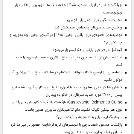
چرا گرد و غبار در ایران تشدید شد؟ | حقابه تالاب‌ها مهم‌ترین راهکار مهار
ریزگردهاست
مجازات سنگین برای آدم‌ربایان گوش‌بر
واکسن جدید سرطان پانکراس امیدبخش شد
توصیه‌های تغذیه‌ای برای زائران اربعین ۱۴۰۵ | در گرمای اربعین چه بخوریم و
چه نخوریم؟
گره قتل در دی‌جی پارتی با ۵۰ قسم باز می‌شود
ثبت‌نام بیش از یک میلیون نفر در سماح | زائران «همیار اربعین» را نصب
کنند
متقاضیان ارز اربعین ۱۴۰۵ بخوانند | ثبت‌نام در سامانه سماح را به روز‌های آخر
موکول نکنید
کاهش ۲۵ درصدی بستری مجدد با اجرای طرح «پرستار پیگیر» | شناسایی
بیش از ۳۰۰۰ مورد جدید سرطان در خانواده بیماران
Castlevania: Belmont’s Curse؛ بازگشت باشکوه شکارچیان خون‌آشام
روی هر لینکی کلیک نکنید، دام کلاهبرداران سایبری همین‌جاست
سرمایه‌گذاری برای رفاه؛ هزینه یا آینده‌سازی؟
بازگشت مسعود شصت‌چی با دردسر‌های تازه؛ از شایعه حضور در میز مذاکره
تا پایان فیلمبرداری «مرد سه‌هزارچهره»