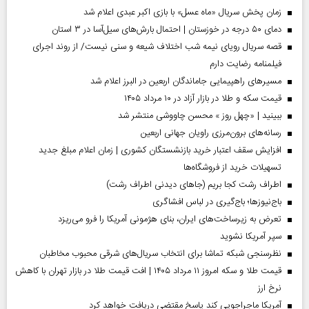
زمان پخش سریال «ماه عسل» با بازی اکبر عبدی اعلام شد
دمای ۵۰ درجه در خوزستان | احتمال بارش‌های سیل‌آسا در ۳ استان
قصه سریال رویای نیمه شب اختلاف شیعه و سنی نیست/ از روند اجرای
فیلمنامه رضایت دارم
مسیر‌های راهپیمایی جاماندگان اربعین در البرز اعلام شد
قیمت سکه و طلا در بازار آزاد در ۱۰ مرداد ۱۴۰۵
ببینید | «چهل روز » محسن چاووشی منتشر شد
رسانه‌های برون‌مرزی راویان جهانی اربعین
افزایش سقف اعتبار خرید بازنشستگان کشوری | زمان اعلام مبلغ جدید
تسهیلات خرید از فروشگاه‌ها
اطراف رشت کجا بریم (جاهای دیدنی اطراف رشت)
باج‌نیوزها؛ باج‌گیری در لباس افشاگری
تعرض به زیرساخت‌های ایران، بنای هژمونی آمریکا را فرو می‌ریزد
سپر آمریکا نشوید
نظرسنجی شبکه تماشا برای انتخاب سریال‌های شرقی محبوب مخاطبان
قیمت طلا و سکه امروز ۱۱ مرداد ۱۴۰۵ | افت قیمت طلا در بازار تهران با کاهش
نرخ ارز
آمریکا ماجراجویی کند پاسخ مقتضی دریافت خواهد کرد