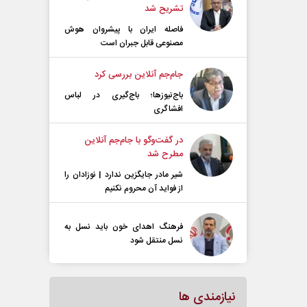
تشریح شد
فاصله ایران با پیشرو‌ان هوش
مصنوعی قابل جبران است
جام‌جم آنلاین بررسی کرد
باج‌نیوزها؛ باج‌گیری در لباس
افشاگری
در گفت‌و‌گو با جام‌جم آنلاین
مطرح شد
شیر مادر جایگزین ندارد | نوزادان را
از فواید آن محروم نکنیم
فرهنگ اهدای خون باید نسل به
نسل منتقل شود
نیازمندی ها