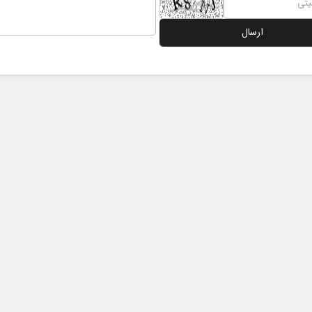
 نخست روزنامه ها‌ی یکشنبه ۴ مردادماه
صفحات نخست روزنامه ها‌ی شنبه ۳ مردادماه