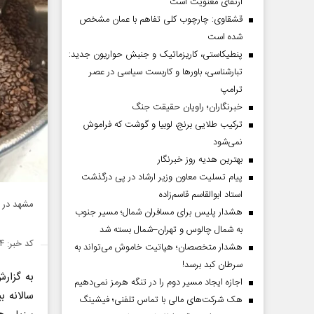
ارتقای معنویت است
قشقاوی: چارچوب کلی تفاهم با عمان مشخص
شده است
پنطیکاستی، کاریزماتیک و جنبش حواریون جدید:
تبارشناسی، باور‌ها و کاربست سیاسی در عصر
ترامپ
خبرنگاران؛ راویان حقیقت جنگ
ترکیب طلایی برنج، لوبیا و گوشت که فراموش
نمی‌شود
بهترین هدیه روز خبرنگار
پیام تسلیت معاون وزیر ارشاد در پی درگذشت
استاد ابوالقاسم قاسم‌زاده
مشهد در ف
هشدار پلیس برای مسافران شمال؛ مسیر جنوب
به شمال چالوس و تهران–شمال بسته شد
کد خبر: ۱۳۵۳۶۱۴
هشدار متخصصان؛ هپاتیت خاموش می‌تواند به
سرطان کبد برسد!
به گزار
اجازه ایجاد مسیر دوم را در تنگه هرمز نمی‌دهیم
سالانه ب
هک شرکت‌های مالی با تماس تلفنی؛ فیشینگ