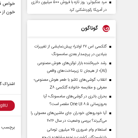
مرد عنکبوتی: روز تازه با فروش ۵۰۰ میلیون دلاری
خواص قهو
در آمریکا رکوردشکنی کرد
خون از 
گوناگون
گلکسی اس ۲۷ اولترا؛ پیش‌نمایشی از تغییرات
بنیادین در پرچمدار بعدی سامسونگ
رشد خیره‌کننده بازار توکن‌های هوش مصنوعی
(AI)؛ از هیجان تا زیرساخت‌های واقعی
انقلاب گوشی‌های تاشو‌ با طعم هوش مصنوعی؛
اشتراک گذ
معرفی و مقایسه خانواده گلکسی Z۸
بحران باتری در گوشی‌های سامسونگ؛ آیا
به‌روزرسانی One UI ۸.۵ مقصر است؟
آیا خودروهای خودران جای ماشین‌های معمولی را
می‌گیرند؟ بررسی وضعیت در سال ۲۰۲۶
برچسب ه
استعلام وام ضروری ۷۵ میلیون تومانی
بازنشستگان کشوری؛ نحوه مشاهده نتیجه