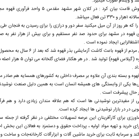
ند و ویتنام صورت میگیرد.
سعید خوش قامت بیان کرد : در کلان شهر مشهد مقدس ۵ واحد فرآ
۳ تن فعال میباشد.
را که هر روز از آن میل میکنید سفر دور و درازی را برای رسیدن به فنجان طی 
ی قهوه در مشهد برای حدود صد نفر مستقیم و برای بیش از هزار نفر به ص
شتغالزایی ایجاد نموده است .
استقبال مردم از قهوه باعث کاشت آزمایشی بذر قهوه شد که ب
میوه قهوه (گیلاس قهوه) تولید شد . در هر هکتار فضای
د .
هوه و بسته بندی آن علاوه بر مصرف داخلی به کشورهای همسایه هم صادر می
‌ها یکی از وابستگی های همیشه انسان است به همین دلیل صنعت نوشیدنی
ر حال پیشرفت است .
ی از مفیدترین نوشیدنی ها است که هم علاقه مندان زیادی دارد و هم فرآ
بی در در بازار نوشیدنی ها ایجاد کرده است.
ورزی برای کارآفرینان این عرصه تسهیلات مختلفی در نظر گرفته از جمله سر
ی خرید و تهیه مواد اولیه ، پرداخت حقوق و دستمزد به فعالان این بخش
کند و سرمایه ثابت برای خرید ماشین آلات و ابزارآلات کارخانه‌جات و ساخت و