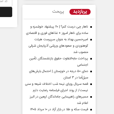
پربازدید
پربحث
ناهار چی درست کنم؟ | ۲۰ پیشنهاد خوشمزه و
ساده برای ناهار امروز + غذاهای فوری و اقتصادی
امیرحسین بهداد به عنوان سرپرست هیئت
کوهنوردی و صعودهای ورزشی آذربایجان شرقی
منصوب شد
پرداخت مابه‌التفاوت حقوق بازنشستگان تأمین
اجتماعی
مردادماه
صفحات نخست روزنامه ها‌ی‌سه‌شنبه ۶ مردادماه
صفحات
دمای ۵۰ درجه در خوزستان | احتمال بارش‌های
سیل‌آسا در ۳ استان
قصه سریال رویای نیمه شب اختلاف شیعه و سنی
نیست/ از روند اجرای فیلمنامه رضایت دارم
مسیر‌های راهپیمایی جاماندگان اربعین در البرز
اعلام شد
قیمت سکه و طلا در بازار آزاد در ۱۰ مرداد ۱۴۰۵