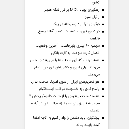
کشور
رهگیری پهپاد MQ9 بر فراز تنگه هرمز
‌زائران سبز
درگیری مرگبار ۲ پسرخاله در پارک
در کمین تروریست‌ها هستیم و آماده پاسخ
قاطعیم
سهمیه ۶۰ لیتری پابرجاست | آخرین وضعیت
اتصال کارت سوخت به کارت بانکی
همه مردمی که این سختی‌ها را می‌بینند و تحمل
می‌کنند، برای ایران و کشورشان این کاررا انجام
می‌دهند
لغو تحریم‌های ایران از سوی آمریکا صحت ندارد
پاسخ قانون به خشونت در قاب اینستاگرام
هنرمند منحصر‌به‌فردی را از دست دادیم/ پخش ۲
مجموعه تلویزیونی جدید زنده‌یاد عبدی در آینده
نزدیک
پزشکیان: باید دشمن را وادار کنیم به آنچه امضا
کرده پایبند بماند