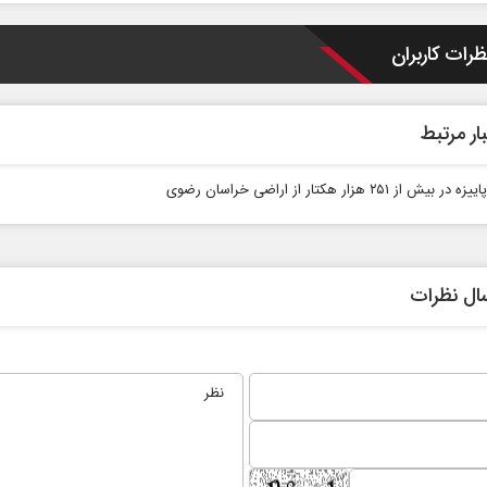
ظرات کاربران
ار مرتبط
ش از ۲۵۱ هزار هکتار از اراضی خراسان رضوی
دت و
اربعین نماد مقاومت در برابر
همه م
استکبار‌
ال نظرات
رحمت‌الله نوروزی - عضو کمیسیون اجتماعی
دکتر حکیمه سقای ب
مجلس
تهران