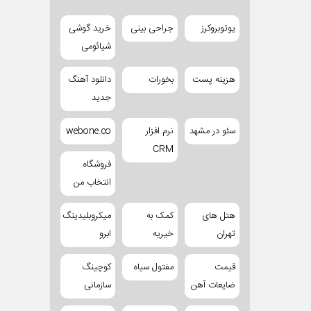
یوتوبروکرز
جراحی بینی
خرید گوشی
شیائومی
هزینه پست
بخورات
دانلود آهنگ
جدید
سئو در مشهد
نرم افزار
webone.co
CRM
فروشگاه
انتخاب من
هتل های
کمک به
میکروبلیدینگ
تهران
خیریه
ابرو
قیمت
مفتول سیاه
کوچینگ
ضایعات آهن
سازمانی