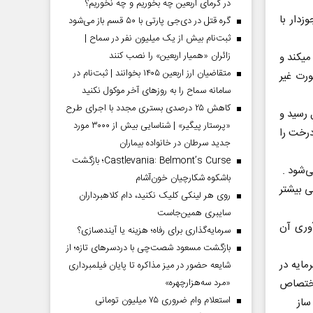
در گرمای اربعین چه بخوریم و چه نخوریم؟
وری قهوه مجوزدار با
گره قتل در دی‌جی پارتی با ۵۰ قسم باز می‌شود
ثبت‌نام بیش از یک میلیون نفر در سماح |
زائران «همیار اربعین» را نصب کنند
میکند و
متقاضیان ارز اربعین ۱۴۰۵ بخوانند | ثبت‌نام در
ورت غیر
سامانه سماح را به روز‌های آخر موکول نکنید
کاهش ۲۵ درصدی بستری مجدد با اجرای طرح
عد از ۶ سال به محصول رسید و
«پرستار پیگیر» | شناسایی بیش از ۳۰۰۰ مورد
 گلخانه می توان ۵ هزار اصله درخت را
جدید سرطان در خانواده بیماران
Castlevania: Belmont’s Curse؛ بازگشت
‌شود .
باشکوه شکارچیان خون‌آشام
 بیشتر
روی هر لینکی کلیک نکنید، دام کلاهبرداران
سایبری همین‌جاست
وری آن
سرمایه‌گذاری برای رفاه؛ هزینه یا آینده‌سازی؟
بازگشت مسعود شصت‌چی با دردسر‌های تازه؛ از
مایه در
شایعه حضور در میز مذاکره تا پایان فیلمبرداری
«مرد سه‌هزارچهره»
 اختصاص
استعلام وام ضروری ۷۵ میلیون تومانی
 ساز