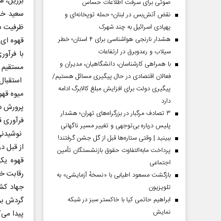
برزیل، ه
صوتی برای سرقت اطلاعات حساس
نقض آتش‌بس در لبنان؛ حمله توپخانه‌ای و
ظرفیت سالانه ۱هزار و ۳۰
پهپادی اسرائیل به چند شهرک
هشدار نارنجی هواشناسی برای ۴ استان؛ خطر
قهوه ای 
سیلاب و رعدوبرق در ارتفاعات
با فرآور
با همراهی کارشناسان، دانشگاهیان، مدیران و
مستقیم ا
فعالان اقتصادی در حال پیگیری مسائل هستیم/
پیگیری دولت برای افزایش مبلغ کالابرگ ادامه
دارد
پرورش دا
۳ تصادف مرگبار در بزرگراه‌های تهران؛ هشدار
فرآوری ق
پلیس درباره بی‌توجهی و تغییر مسیر ناگهانی
نوشیدنی
ببینید | وقتی ستاره‌ها قبل از گل جشن گرفتند!
از قبل د
پرداخت مابه‌التفاوت حقوق بازنشستگان تأمین
قهوه یک
اجتماعی
رقابت خو
بازگشت مسعود اطیابی با «نسخهٔ آزمایشی» به
جهاد کشا
تلویزیون
ابراهیم حاتمی کیا با خاکستر سبز در شبکه
گردش برا
نمایش
پیدا می‌