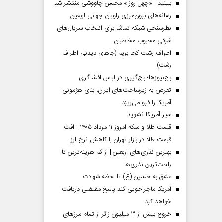
ببینید | «چهل روز » محسن چاووشی منتشر شد
رسانه‌های برون‌مرزی راویان جهانی اربعین
نظرسنجی شبکه تماشا برای انتخاب سریال‌های
شرقی محبوب مخاطبان
اطراف رشت کجا بریم (جاهای دیدنی اطراف
رشت)
باج‌نیوزها؛ باج‌گیری در لباس افشاگری
تعرض به زیرساخت‌های ایران، بنای هژمونی
آمریکا را فرو می‌ریزد
سپر آمریکا نشوید
قیمت طلا و سکه امروز ۱۱ مرداد ۱۴۰۵ | افت
قیمت طلا در بازار تهران با کاهش نرخ ارز
بهترین نذری‌های اربعین | از کم هزینه‌ترین تا
راحت‌ترین نذری‌ها
عشق به حسین (ع) تا لحظه شهادت
آمریکا ماجراجویی کند پاسخ مقتضی دریافت
خواهد کرد
خروج بیش از ۳ میلیون زائر از تمام مرز‌های