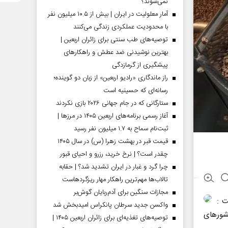
نمی‌شوند؟
آمار معلولیت در ایران | بیش از ۱۰.۵ میلیون نفر
با محدودیت عملکردی زندگی می‌کنند
توصیه‌های طب سنتی برای زائران اربعین |
بهترین نوشیدنی ضد عطش و راهکارهای
پیشگیری از گرمازدگی
راز ماندگاری «رادیو اربعین» از زبان دو گوینده؛
رسانه‌ای که حسینیه است
ستارگانی که در جام جهانی ۲۰۲۶ بازی نکردند
آغاز رسمی برنامه‌های اربعین ۱۴۰۵ در مرز‌ها |
ثبت‌نام سماح به ۱.۷ میلیون نفر رسید
قیمت قبر در بهشت زهرا (س) در سال ۱۴۰۵
چقدر است؟ | نرخ خرید، رزرو و احیای قبور
چرا گرد و غبار در ایران تشدید شد؟ | حقابه
تالاب‌ها مهم‌ترین راهکار مهار ریزگردهاست
مجازات سنگین برای آدم‌ربایان گوش‌بر
ت :
واکسن جدید سرطان پانکراس امیدبخش شد
شور‌های
توصیه‌های تغذیه‌ای برای زائران اربعین ۱۴۰۵ |