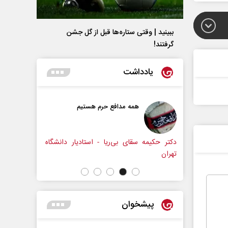
ببینید | وقتی ستاره‌ها قبل از گل جشن
گرفتند!
یادداشت
دافع حرم هستیم
حکایت یک تاریخ و دو زندگی
نرگس خانعلی‌زاده - روزنامه‌نگار
ی‌ریا - استادیار دانشگاه
پیشخوان