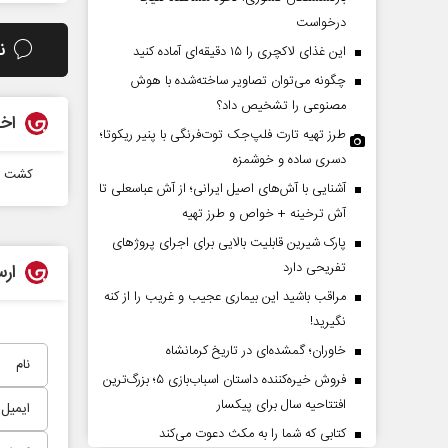
درخواست
ن
این غذای لاکچری را ۱۵ دقیقه‌ای آماده کنید
چگونه می‌توان تصاویر ساخته‌شده با هوش
مصنوعی را تشخیص داد؟
اخب
طرز تهیه تارت فلپ‌جک توت‌فرنگی با پنیر ریکوتا؛
دسری ساده و خوشمزه
کشت پاییزه در بی
آشنایی با آش‌های اصیل ایرانی؛ از آش عباسعلی تا
چرایی عقب‌نشینی ترامپ؟
پشت‌پرده تهدیدات کوتاه‏‌م
آش ترخینه + خواص و طرز تهیه
ادعا‌های خلاف واقع آمریکا
پارک شیرین قابلیت‌ بالایی برای اجرای پروژهای
تفریحی دارد
ارس
وانی - تحلیلگر مسائل سیاسی
عباس سلیمی‌نمین - تحلیلگر مسائل سیاسی
مراقب باشید این بیماری عجیب و غریب را از کنه
نگیرید!
خاوران؛ گمشده‌ای در تاریخ کرمانشاه
فروش خیره‌کننده داستان اسباب‌بازی ۵؛ بزرگ‌ترین
افتتاحیه سال برای پیکسار
کتابی که شما را به مکث دعوت می‌کند