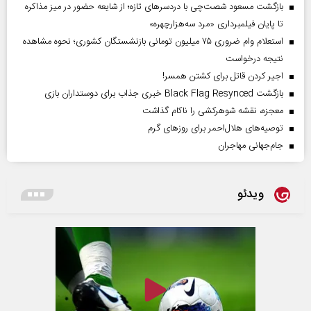
بازگشت مسعود شصت‌چی با دردسر‌های تازه؛ از شایعه حضور در میز مذاکره
تا پایان فیلمبرداری «مرد سه‌هزارچهره»
استعلام وام ضروری ۷۵ میلیون تومانی بازنشستگان کشوری؛ نحوه مشاهده
نتیجه درخواست
اجیر کردن قاتل برای کشتن همسر!
بازگشت Black Flag Resynced خبری جذاب برای دوستداران بازی
معجزه، نقشه شوهرکشی را ناکام گذاشت
توصیه‌های هلال‌احمر برای روز‌های گرم
جام‌جهانی مهاجران
ویدئو