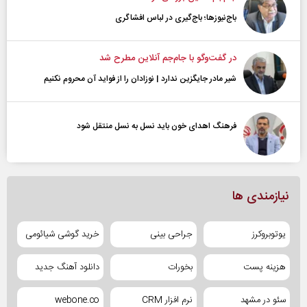
باج‌نیوزها؛ باج‌گیری در لباس افشاگری
در گفت‌و‌گو با جام‌جم آنلاین مطرح شد
شیر مادر جایگزین ندارد | نوزادان را از فواید آن محروم نکنیم
فرهنگ اهدای خون باید نسل به نسل منتقل شود
نیازمندی ها
یوتوبروکرز
جراحی بینی
خرید گوشی شیائومی
هزینه پست
بخورات
دانلود آهنگ جدید
سئو در مشهد
نرم افزار CRM
webone.co