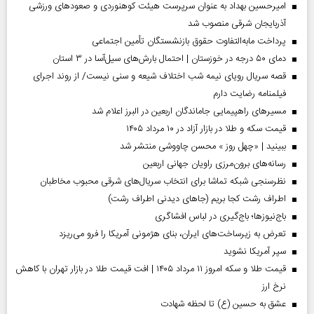
امیرحسین بهداد به عنوان سرپرست هیئت کوهنوردی و صعودهای ورزشی
آذربایجان شرقی منصوب شد
پرداخت مابه‌التفاوت حقوق بازنشستگان تأمین اجتماعی
دمای ۵۰ درجه در خوزستان | احتمال بارش‌های سیل‌آسا در ۳ استان
قصه سریال رویای نیمه شب اختلاف شیعه و سنی نیست/ از روند اجرای
فیلمنامه رضایت دارم
مسیر‌های راهپیمایی جاماندگان اربعین در البرز اعلام شد
قیمت سکه و طلا در بازار آزاد در ۱۰ مرداد ۱۴۰۵
ببینید | «چهل روز » محسن چاووشی منتشر شد
رسانه‌های برون‌مرزی راویان جهانی اربعین
نظرسنجی شبکه تماشا برای انتخاب سریال‌های شرقی محبوب مخاطبان
اطراف رشت کجا بریم (جاهای دیدنی اطراف رشت)
باج‌نیوزها؛ باج‌گیری در لباس افشاگری
تعرض به زیرساخت‌های ایران، بنای هژمونی آمریکا را فرو می‌ریزد
سپر آمریکا نشوید
قیمت طلا و سکه امروز ۱۱ مرداد ۱۴۰۵ | افت قیمت طلا در بازار تهران با کاهش
نرخ ارز
عشق به حسین (ع) تا لحظه شهادت