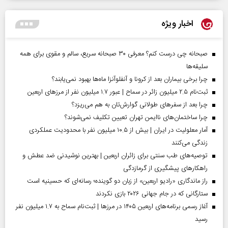
اخبار ویژه
صبحانه چی درست کنم؟ معرفی ۳۰ صبحانه سریع، سالم و مقوی برای همه
سلیقه‌ها
چرا برخی بیماران بعد از کرونا و آنفلوآنزا ماه‌ها بهبود نمی‌یابند؟
ثبت‌نام ۲.۵ میلیون زائر در سماح | عبور ۱.۷ میلیون نفر از مرز‌های اربعین
چرا بعد از سفرهای طولانی گوارش‌تان به هم می‌ریزد؟
چرا ساختمان‌های ناایمن تهران تعیین تکلیف نمی‌شوند؟
آمار معلولیت در ایران | بیش از ۱۰.۵ میلیون نفر با محدودیت عملکردی
زندگی می‌کنند
توصیه‌های طب سنتی برای زائران اربعین | بهترین نوشیدنی ضد عطش و
راهکارهای پیشگیری از گرمازدگی
راز ماندگاری «رادیو اربعین» از زبان دو گوینده؛ رسانه‌ای که حسینیه است
ستارگانی که در جام جهانی ۲۰۲۶ بازی نکردند
آغاز رسمی برنامه‌های اربعین ۱۴۰۵ در مرز‌ها | ثبت‌نام سماح به ۱.۷ میلیون نفر
رسید