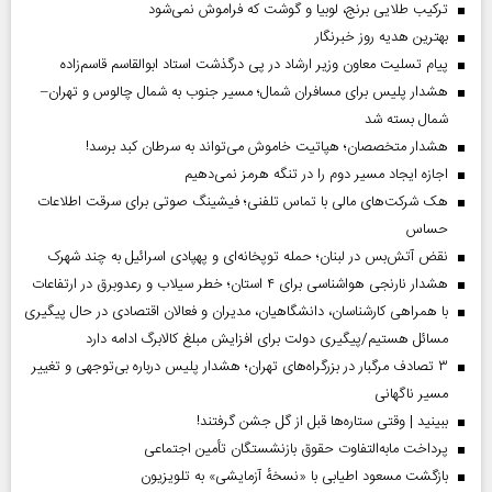
ترکیب طلایی برنج، لوبیا و گوشت که فراموش نمی‌شود
بهترین هدیه روز خبرنگار
پیام تسلیت معاون وزیر ارشاد در پی درگذشت استاد ابوالقاسم قاسم‌زاده
هشدار پلیس برای مسافران شمال؛ مسیر جنوب به شمال چالوس و تهران–
شمال بسته شد
هشدار متخصصان؛ هپاتیت خاموش می‌تواند به سرطان کبد برسد!
اجازه ایجاد مسیر دوم را در تنگه هرمز نمی‌دهیم
هک شرکت‌های مالی با تماس تلفنی؛ فیشینگ صوتی برای سرقت اطلاعات
حساس
نقض آتش‌بس در لبنان؛ حمله توپخانه‌ای و پهپادی اسرائیل به چند شهرک
هشدار نارنجی هواشناسی برای ۴ استان؛ خطر سیلاب و رعدوبرق در ارتفاعات
با همراهی کارشناسان، دانشگاهیان، مدیران و فعالان اقتصادی در حال پیگیری
مسائل هستیم/پیگیری دولت برای افزایش مبلغ کالابرگ ادامه دارد
۳ تصادف مرگبار در بزرگراه‌های تهران؛ هشدار پلیس درباره بی‌توجهی و تغییر
مسیر ناگهانی
ببینید | وقتی ستاره‌ها قبل از گل جشن گرفتند!
پرداخت مابه‌التفاوت حقوق بازنشستگان تأمین اجتماعی
بازگشت مسعود اطیابی با «نسخهٔ آزمایشی» به تلویزیون