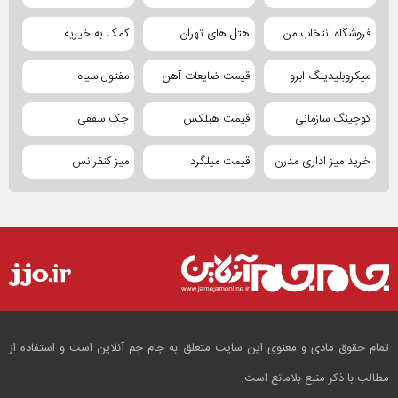
فروشگاه انتخاب من
هتل های تهران
کمک به خیریه
میکروبلیدینگ ابرو
قیمت ضایعات آهن
مفتول سیاه
کوچینگ سازمانی
قیمت هبلکس
جک سقفی
خرید میز اداری مدرن
قیمت میلگرد
میز کنفرانس
تمام حقوق مادی و معنوی این سایت متعلق به جام جم آنلاین است و استفاده از
مطالب با ذکر منبع بلامانع است.