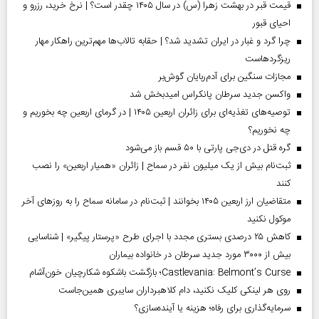
قیمت قبر در بهشت زهرا (س) در سال ۱۴۰۵ چقدر است؟ | نرخ خرید، رزرو و
احیای قبور
چرا گرد و غبار در ایران تشدید شد؟ | حقابه تالاب‌ها مهم‌ترین راهکار مهار
ریزگردهاست
مجازات سنگین برای آدم‌ربایان گوش‌بر
واکسن جدید سرطان پانکراس امیدبخش شد
توصیه‌های تغذیه‌ای برای زائران اربعین ۱۴۰۵ | در گرمای اربعین چه بخوریم و
چه نخوریم؟
گره قتل در دی‌جی پارتی با ۵۰ قسم باز می‌شود
ثبت‌نام بیش از یک میلیون نفر در سماح | زائران «همیار اربعین» را نصب
کنند
متقاضیان ارز اربعین ۱۴۰۵ بخوانند | ثبت‌نام در سامانه سماح را به روز‌های آخر
موکول نکنید
کاهش ۲۵ درصدی بستری مجدد با اجرای طرح «پرستار پیگیر» | شناسایی
بیش از ۳۰۰۰ مورد جدید سرطان در خانواده بیماران
Castlevania: Belmont’s Curse؛ بازگشت باشکوه شکارچیان خون‌آشام
روی هر لینکی کلیک نکنید، دام کلاهبرداران سایبری همین‌جاست
سرمایه‌گذاری برای رفاه؛ هزینه یا آینده‌سازی؟