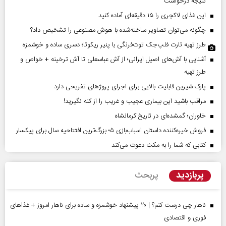
نتیجه درخواست
این غذای لاکچری را ۱۵ دقیقه‌ای آماده کنید
چگونه می‌توان تصاویر ساخته‌شده با هوش مصنوعی را تشخیص داد؟
طرز تهیه تارت فلپ‌جک توت‌فرنگی با پنیر ریکوتا؛ دسری ساده و خوشمزه
آشنایی با آش‌های اصیل ایرانی؛ از آش عباسعلی تا آش ترخینه + خواص و
طرز تهیه
پارک شیرین قابلیت‌ بالایی برای اجرای پروژهای تفریحی دارد
مراقب باشید این بیماری عجیب و غریب را از کنه نگیرید!
خاوران؛ گمشده‌ای در تاریخ کرمانشاه
فروش خیره‌کننده داستان اسباب‌بازی ۵؛ بزرگ‌ترین افتتاحیه سال برای پیکسار
کتابی که شما را به مکث دعوت می‌کند
پربازدید
پربحث
ناهار چی درست کنم؟ | ۲۰ پیشنهاد خوشمزه و ساده برای ناهار امروز + غذاهای
فوری و اقتصادی