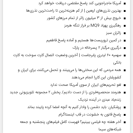
آمریکا ماجراجویی کند پاسخ مقتضی دریافت خواهد کرد
بهترین نذری‌های اربعین | از کم هزینه‌ترین تا راحت‌ترین نذری‌ها
خروج بیش از ۳ میلیون زائر از تمام مرز‌های کشور
رهگیری پهپاد MQ9 بر فراز تنگه هرمز
‌زائران سبز
در کمین تروریست‌ها هستیم و آماده پاسخ قاطعیم
درگیری مرگبار ۲ پسرخاله در پارک
سهمیه ۶۰ لیتری پابرجاست | آخرین وضعیت اتصال کارت سوخت به کارت
بانکی
همه مردمی که این سختی‌ها را می‌بینند و تحمل می‌کنند، برای ایران و
کشورشان این کاررا انجام می‌دهند
لغو تحریم‌های ایران از سوی آمریکا صحت ندارد
هنرمند منحصر‌به‌فردی را از دست دادیم/ پخش ۲ مجموعه تلویزیونی جدید
زنده‌یاد عبدی در آینده نزدیک
پزشکیان: باید دشمن را وادار کنیم به آنچه امضا کرده پایبند بماند
پاسخ قانون به خشونت در قاب اینستاگرام
آخر هفته چه فیلمی ببینیم؟ فهرست کامل فیلم‌های پنجشنبه و جمعه
شبکه‌های سیما