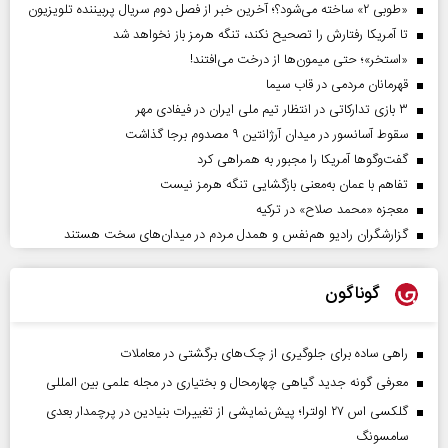
«طوبی ۲» ساخته می‌شود؟؛ آخرین خبر از فصل دوم سریال پربیننده تلویزیون
تا آمریکا رفتارش را تصحیح نکند، تنگه هرمز باز نخواهد شد
«استخر»‌‌؛ حتی میمون‌ها از درخت می‌افتند!
قهرمانان مردمی در قاب سیما
۳ بازی تدارکاتی در انتظار تیم ملی ایران در فیفادی مهر
سقوط آسانسور در میدان آرژانتین ۹ مصدوم برجا گذاشت
گفت‌وگوها آمریکا را مجبور به همراهی کرد
تفاهم با عمان به‌معنی بازگشایی تنگه هرمز نیست
معجزه «محمد صلاح» در ترکیه
گزارشگران رادیو هم‌نفس و همدل مردم در میدان‌های سخت هستند
گوناگون
راهی ساده برای جلوگیری از چک‌های برگشتی در معاملات
معرفی گونه جدید گیاهی چهارمحال و بختیاری در مجله علمی بین المللی
گلکسی اس ۲۷ اولترا؛ پیش‌نمایشی از تغییرات بنیادین در پرچمدار بعدی
سامسونگ