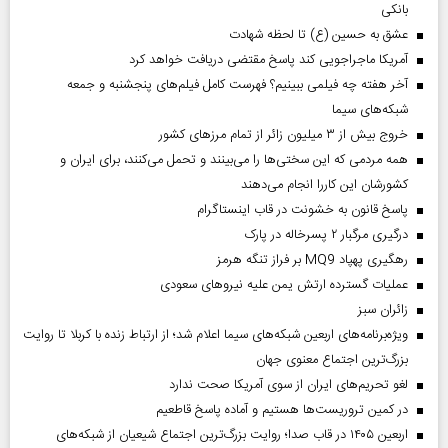
بانکی
عشق به حسین (ع) تا لحظه شهادت
آمریکا ماجراجویی کند پاسخ مقتضی دریافت خواهد کرد
آخر هفته چه فیلمی ببینیم؟ فهرست کامل فیلم‌های پنجشنبه و جمعه
شبکه‌های سیما
خروج بیش از ۳ میلیون زائر از تمام مرز‌های کشور
همه مردمی که این سختی‌ها را می‌بینند و تحمل می‌کنند، برای ایران و
کشورشان این کاررا انجام می‌دهند
پاسخ قانون به خشونت در قاب اینستاگرام
درگیری مرگبار ۲ پسرخاله در پارک
رهگیری پهپاد MQ9 بر فراز تنگه هرمز
عملیات گسترده ارتش یمن علیه نیروهای سعودی
‌زائران سبز
ویژه‌برنامه‌های اربعین شبکه‌های سیما اعلام شد؛ از ارتباط زنده با کربلا تا روایت
بزرگ‌ترین اجتماع معنوی جهان
لغو تحریم‌های ایران از سوی آمریکا صحت ندارد
در کمین تروریست‌ها هستیم و آماده پاسخ قاطعیم
اربعین ۱۴۰۵ در قاب صدا؛ روایت بزرگ‌ترین اجتماع شیعیان از شبکه‌های