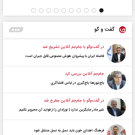
گفت و گو
در گفت‌و‌گو با جام‌جم آنلاین تشریح شد
فاصله ایران با پیشرو‌ان هوش مصنوعی قابل جبران است
جام‌جم آنلاین بررسی کرد
باج‌نیوزها؛ باج‌گیری در لباس افشاگری
در گفت‌و‌گو با جام‌جم آنلاین مطرح شد
شیر مادر جایگزین ندارد | نوزادان را از فواید آن محروم نکنیم
فرهنگ اهدای خون باید نسل به نسل منتقل شود