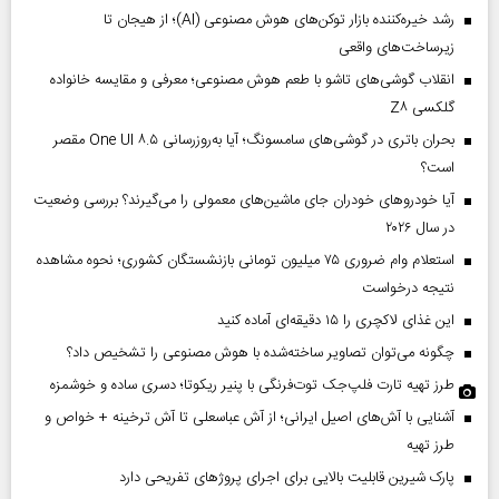
رشد خیره‌کننده بازار توکن‌های هوش مصنوعی (AI)؛ از هیجان تا
زیرساخت‌های واقعی
انقلاب گوشی‌های تاشو‌ با طعم هوش مصنوعی؛ معرفی و مقایسه خانواده
گلکسی Z۸
بحران باتری در گوشی‌های سامسونگ؛ آیا به‌روزرسانی One UI ۸.۵ مقصر
است؟
آیا خودروهای خودران جای ماشین‌های معمولی را می‌گیرند؟ بررسی وضعیت
در سال ۲۰۲۶
استعلام وام ضروری ۷۵ میلیون تومانی بازنشستگان کشوری؛ نحوه مشاهده
نتیجه درخواست
این غذای لاکچری را ۱۵ دقیقه‌ای آماده کنید
چگونه می‌توان تصاویر ساخته‌شده با هوش مصنوعی را تشخیص داد؟
طرز تهیه تارت فلپ‌جک توت‌فرنگی با پنیر ریکوتا؛ دسری ساده و خوشمزه
آشنایی با آش‌های اصیل ایرانی؛ از آش عباسعلی تا آش ترخینه + خواص و
طرز تهیه
پارک شیرین قابلیت‌ بالایی برای اجرای پروژهای تفریحی دارد