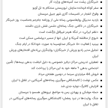
خبرنگاران پشت سد کمیته‌های وزارت کار
سفر کوتاه فرمانده سازمان تروریستی سنتکام به تل آویو
وقوع انفجار در تاسیسات گازی شهر جبیل عربستان
بازدید مدیرکل روابط‌عمومی رسانه ملی از روزنامه جام‌جم به‌مناسبت روز خبرنگار
خبرنگاران در ناکامی جنگ رسانه‌ای دشمن نقش بارزی داشتند
«نظم ایرانی» در تنگه هرمز غیرقابل بازگشت است
خروج از مناقشه آمریکا و ایران تنها از مسیر دیپلماسی ممکن است
ببینید | فعالیت ۵۰ خبرنگار صداوسیما به صورت خوداتکا در ایام جنگ
تجلیل مدیر رادیو ورزش از خبرنگاران؛ روایتگران بی‌ادعای افتخارهای ورزش
ایران
تعطیلی تدریجی مراکز دیالیز خصوصی به دلیل انباشت بدهی بیمه‌ها/ تأمین
اجتماعی بدهی ۹ ماهه خود به این مراکز را پرداخت کند
فروش 44 میلیاردی سینما در دومین هفته‌ی مرداد
عکس نوشت | کالبدشکافی سوگیری رسانه‌های آمریکایی در تقابل با ایران
افزایش کالابرگ دوباره جدی شد
حمله موشکی و پهپادی یمن به مواضع نیروهای همسو با عربستان
جنگ روایت‌ها در نبرد رمضان؛ کالبدشکافی سوگیری رسانه‌های آمریکایی در
تقابل با ایران