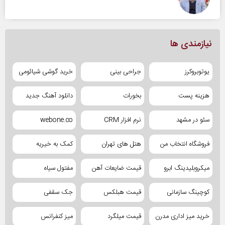
نیازمندی ها
یوتوبروکرز
جراحی بینی
خرید گوشی شیائومی
هزینه پست
بخورات
دانلود آهنگ جدید
سئو در مشهد
نرم افزار CRM
webone.co
فروشگاه انتخاب من
هتل های تهران
کمک به خیریه
میکروبلیدینگ ابرو
قیمت ضایعات آهن
مفتول سیاه
کوچینگ سازمانی
قیمت هبلکس
جک سقفی
خرید میز اداری مدرن
قیمت میلگرد
میز کنفرانس