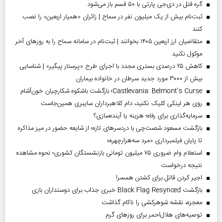
گره قتل در دی‌جی پارتی با ۵۰ قسم باز می‌شود
ثبت‌نام بیش از یک میلیون نفر در سماح | زائران «همیار اربعین» را نصب
کنند
متقاضیان ارز اربعین ۱۴۰۵ بخوانند | ثبت‌نام در سامانه سماح را به روز‌های آخر
موکول نکنید
کاهش ۲۵ درصدی بستری مجدد با اجرای طرح «پرستار پیگیر» | شناسایی
بیش از ۳۰۰۰ مورد جدید سرطان در خانواده بیماران
Castlevania: Belmont’s Curse؛ بازگشت باشکوه شکارچیان خون‌آشام
روی هر لینکی کلیک نکنید، دام کلاهبرداران سایبری همین‌جاست
سرمایه‌گذاری برای رفاه؛ هزینه یا آینده‌سازی؟
بازگشت مسعود شصت‌چی با دردسر‌های تازه؛ از شایعه حضور در میز مذاکره
تا پایان فیلمبرداری «مرد سه‌هزارچهره»
استعلام وام ضروری ۷۵ میلیون تومانی بازنشستگان کشوری؛ نحوه مشاهده
نتیجه درخواست
اجیر کردن قاتل برای کشتن همسر!
بازگشت Black Flag Resynced خبری جذاب برای دوستداران بازی
معجزه، نقشه شوهرکشی را ناکام گذاشت
توصیه‌های هلال‌احمر برای روز‌های گرم