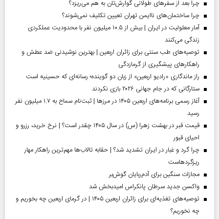
چرا بعد از سفرهای طولانی گوارش‌تان به هم می‌ریزد؟
چرا ساختمان‌های ناایمن تهران تعیین تکلیف نمی‌شوند؟
آمار معلولیت در ایران | بیش از ۱۰.۵ میلیون نفر با محدودیت عملکردی
زندگی می‌کنند
توصیه‌های طب سنتی برای زائران اربعین | بهترین نوشیدنی ضد عطش و
راهکارهای پیشگیری از گرمازدگی
راز ماندگاری «رادیو اربعین» از زبان دو گوینده؛ رسانه‌ای که حسینیه است
ستارگانی که در جام جهانی ۲۰۲۶ بازی نکردند
آغاز رسمی برنامه‌های اربعین ۱۴۰۵ در مرز‌ها | ثبت‌نام سماح به ۱.۷ میلیون نفر
رسید
قیمت قبر در بهشت زهرا (س) در سال ۱۴۰۵ چقدر است؟ | نرخ خرید، رزرو و
احیای قبور
چرا گرد و غبار در ایران تشدید شد؟ | حقابه تالاب‌ها مهم‌ترین راهکار مهار
ریزگردهاست
مجازات سنگین برای آدم‌ربایان گوش‌بر
واکسن جدید سرطان پانکراس امیدبخش شد
توصیه‌های تغذیه‌ای برای زائران اربعین ۱۴۰۵ | در گرمای اربعین چه بخوریم و
چه نخوریم؟