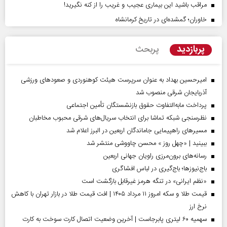
مراقب باشید این بیماری عجیب و غریب را از کنه نگیرید!
خاوران؛ گمشده‌ای در تاریخ کرمانشاه
پربازدید
پربحث
امیرحسین بهداد به عنوان سرپرست هیئت کوهنوردی و صعودهای ورزشی
آذربایجان شرقی منصوب شد
پرداخت مابه‌التفاوت حقوق بازنشستگان تأمین اجتماعی
نظرسنجی شبکه تماشا برای انتخاب سریال‌های شرقی محبوب مخاطبان
مسیر‌های راهپیمایی جاماندگان اربعین در البرز اعلام شد
ببینید | «چهل روز » محسن چاووشی منتشر شد
رسانه‌های برون‌مرزی راویان جهانی اربعین
باج‌نیوزها؛ باج‌گیری در لباس افشاگری
«نظم ایرانی» در تنگه هرمز غیرقابل بازگشت است
قیمت طلا و سکه امروز ۱۱ مرداد ۱۴۰۵ | افت قیمت طلا در بازار تهران با کاهش
نرخ ارز
سهمیه ۶۰ لیتری پابرجاست | آخرین وضعیت اتصال کارت سوخت به کارت