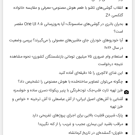
انقلاب گوشی‌های تاشو‌ با طعم هوش مصنوعی؛ معرفی و مقایسه خانواده
گلکسی Z۸
بحران باتری در گوشی‌های سامسونگ؛ آیا به‌روزرسانی One UI ۸.۵ مقصر
است؟
آیا خودروهای خودران جای ماشین‌های معمولی را می‌گیرند؟ بررسی وضعیت
در سال ۲۰۲۶
استعلام وام ضروری ۷۵ میلیون تومانی بازنشستگان کشوری؛ نحوه مشاهده
نتیجه درخواست
این غذای لاکچری را ۱۵ دقیقه‌ای آماده کنید
چگونه می‌توان تصاویر ساخته‌شده با هوش مصنوعی را تشخیص داد؟
طرز تهیه تارت فلپ‌جک توت‌فرنگی با پنیر ریکوتا؛ دسری ساده و خوشمزه
آشنایی با آش‌های اصیل ایرانی؛ از آش عباسعلی تا آش ترخینه + خواص و
طرز تهیه
پارک شیرین قابلیت‌ بالایی برای اجرای پروژهای تفریحی دارد
مراقب باشید این بیماری عجیب و غریب را از کنه نگیرید!
خاوران؛ گمشده‌ای در تاریخ کرمانشاه