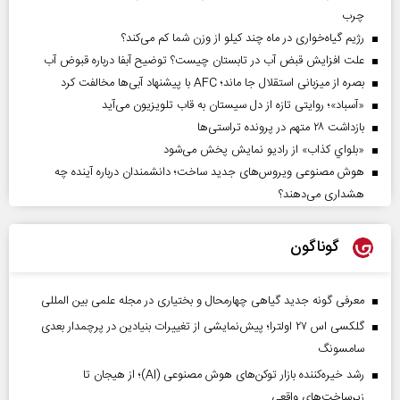
چرب
رژیم گیاه‌خواری در ماه چند کیلو از وزن شما کم می‌کند؟
علت افزایش قبض آب در تابستان چیست؟ توضیح آبفا درباره قبوض آب
بصره از میزبانی استقلال جا ماند؛ AFC با پیشنهاد آبی‌ها مخالفت کرد
«آسباد»؛ روایتی تازه از دل سیستان به قاب تلویزیون می‌آید
بازداشت ۲۸ متهم در پرونده تراستی‌ها
«بلواي کذاب» از رادیو نمایش پخش می‌شود
هوش مصنوعی ویروس‌های جدید ساخت؛ دانشمندان درباره آینده چه
هشداری می‌دهند؟
گوناگون
معرفی گونه جدید گیاهی چهارمحال و بختیاری در مجله علمی بین المللی
گلکسی اس ۲۷ اولترا؛ پیش‌نمایشی از تغییرات بنیادین در پرچمدار بعدی
سامسونگ
رشد خیره‌کننده بازار توکن‌های هوش مصنوعی (AI)؛ از هیجان تا
زیرساخت‌های واقعی