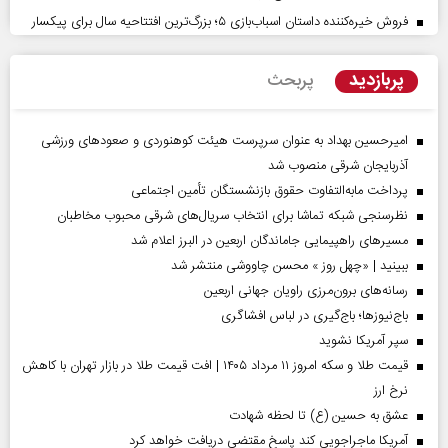
فروش خیره‌کننده داستان اسباب‌بازی ۵؛ بزرگ‌ترین افتتاحیه سال برای پیکسار
پربازدید
پربحث
امیرحسین بهداد به عنوان سرپرست هیئت کوهنوردی و صعودهای ورزشی
آذربایجان شرقی منصوب شد
پرداخت مابه‌التفاوت حقوق بازنشستگان تأمین اجتماعی
نظرسنجی شبکه تماشا برای انتخاب سریال‌های شرقی محبوب مخاطبان
مسیر‌های راهپیمایی جاماندگان اربعین در البرز اعلام شد
ببینید | «چهل روز » محسن چاووشی منتشر شد
رسانه‌های برون‌مرزی راویان جهانی اربعین
باج‌نیوزها؛ باج‌گیری در لباس افشاگری
سپر آمریکا نشوید
قیمت طلا و سکه امروز ۱۱ مرداد ۱۴۰۵ | افت قیمت طلا در بازار تهران با کاهش
نرخ ارز
عشق به حسین (ع) تا لحظه شهادت
آمریکا ماجراجویی کند پاسخ مقتضی دریافت خواهد کرد