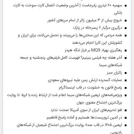
سهمیه ۶۰ لیتری پابرجاست | آخرین وضعیت اتصال کارت سوخت به کارت
بانکی
خروج بیش از ۳ میلیون زائر از تمام مرز‌های کشور
درگیری مرگبار ۲ پسرخاله در پارک
همه مردمی که این سختی‌ها را می‌بینند و تحمل می‌کنند، برای ایران و
کشورشان این کاررا انجام می‌دهند
رهگیری پهپاد MQ9 بر فراز تنگه هرمز
آخر هفته چه فیلمی ببینیم؟ فهرست کامل فیلم‌های پنجشنبه و جمعه
شبکه‌های سیما
‌زائران سبز
عملیات گسترده ارتش یمن علیه نیروهای سعودی
پاسخ قانون به خشونت در قاب اینستاگرام
ویژه‌برنامه‌های اربعین شبکه‌های سیما اعلام شد؛ از ارتباط زنده با کربلا تا روایت
بزرگ‌ترین اجتماع معنوی جهان
لغو تحریم‌های ایران از سوی آمریکا صحت ندارد
در کمین تروریست‌ها هستیم و آماده پاسخ قاطعیم
اربعین ۱۴۰۵ در قاب صدا؛ روایت بزرگ‌ترین اجتماع شیعیان از شبکه‌های
رادیویی