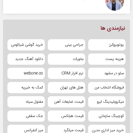
نیازمندی ها
یوتوبروکرز
جراحی بینی
خرید گوشی شیائومی
هزینه پست
بخورات
دانلود آهنگ جدید
سئو در مشهد
نرم افزار CRM
webone.co
فروشگاه انتخاب من
هتل های تهران
کمک به خیریه
میکروبلیدینگ ابرو
قیمت ضایعات آهن
مفتول سیاه
کوچینگ سازمانی
قیمت هبلکس
جک سقفی
خرید میز اداری مدرن
قیمت میلگرد
میز کنفرانس