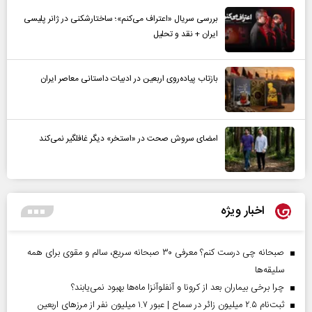
بررسی سریال «اعتراف می‌کنم»؛ ساختارشکنی در ژانر پلیسی
ایران + نقد و تحلیل
بازتاب پیاده‌روی اربعین در ادبیات داستانی معاصر ایران
امضای سروش صحت در «استخر» دیگر غافلگیر نمی‌کند
اخبار ویژه
صبحانه چی درست کنم؟ معرفی ۳۰ صبحانه سریع، سالم و مقوی برای همه
سلیقه‌ها
چرا برخی بیماران بعد از کرونا و آنفلوآنزا ماه‌ها بهبود نمی‌یابند؟
ثبت‌نام ۲.۵ میلیون زائر در سماح | عبور ۱.۷ میلیون نفر از مرز‌های اربعین