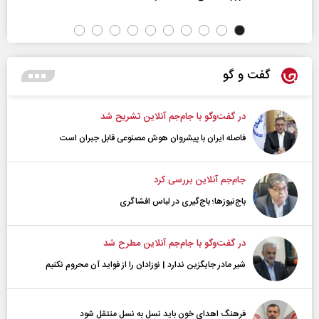
گفت و گو
در گفت‌و‌گو با جام‌جم آنلاین تشریح شد
فاصله ایران با پیشرو‌ان هوش مصنوعی قابل جبران است
جام‌جم آنلاین بررسی کرد
باج‌نیوزها؛ باج‌گیری در لباس افشاگری
در گفت‌و‌گو با جام‌جم آنلاین مطرح شد
شیر مادر جایگزین ندارد | نوزادان را از فواید آن محروم نکنیم
فرهنگ اهدای خون باید نسل به نسل منتقل شود