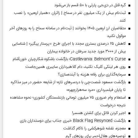
گره قتل در دی‌جی پارتی با ۵۰ قسم باز می‌شود
ثبت‌نام بیش از یک میلیون نفر در سماح | زائران «همیار اربعین» را نصب
کنند
متقاضیان ارز اربعین ۱۴۰۵ بخوانند | ثبت‌نام در سامانه سماح را به روز‌های آخر
موکول نکنید
کاهش ۲۵ درصدی بستری مجدد با اجرای طرح «پرستار پیگیر» | شناسایی
بیش از ۳۰۰۰ مورد جدید سرطان در خانواده بیماران
Castlevania: Belmont’s Curse؛ بازگشت باشکوه شکارچیان خون‌آشام
روی هر لینکی کلیک نکنید، دام کلاهبرداران سایبری همین‌جاست
سرمایه‌گذاری برای رفاه؛ هزینه یا آینده‌سازی؟
بازگشت مسعود شصت‌چی با دردسر‌های تازه؛ از شایعه حضور در میز مذاکره
تا پایان فیلمبرداری «مرد سه‌هزارچهره»
استعلام وام ضروری ۷۵ میلیون تومانی بازنشستگان کشوری؛ نحوه مشاهده
نتیجه درخواست
اجیر کردن قاتل برای کشتن همسر!
بازگشت Black Flag Resynced خبری جذاب برای دوستداران بازی
معجزه، نقشه شوهرکشی را ناکام گذاشت
توصیه‌های هلال‌احمر برای روز‌های گرم