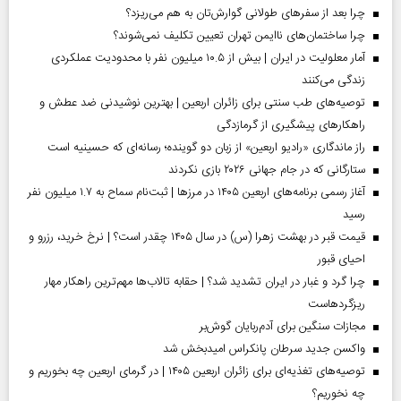
چرا بعد از سفرهای طولانی گوارش‌تان به هم می‌ریزد؟
چرا ساختمان‌های ناایمن تهران تعیین تکلیف نمی‌شوند؟
آمار معلولیت در ایران | بیش از ۱۰.۵ میلیون نفر با محدودیت عملکردی
زندگی می‌کنند
توصیه‌های طب سنتی برای زائران اربعین | بهترین نوشیدنی ضد عطش و
راهکارهای پیشگیری از گرمازدگی
راز ماندگاری «رادیو اربعین» از زبان دو گوینده؛ رسانه‌ای که حسینیه است
ستارگانی که در جام جهانی ۲۰۲۶ بازی نکردند
آغاز رسمی برنامه‌های اربعین ۱۴۰۵ در مرز‌ها | ثبت‌نام سماح به ۱.۷ میلیون نفر
رسید
قیمت قبر در بهشت زهرا (س) در سال ۱۴۰۵ چقدر است؟ | نرخ خرید، رزرو و
احیای قبور
چرا گرد و غبار در ایران تشدید شد؟ | حقابه تالاب‌ها مهم‌ترین راهکار مهار
ریزگردهاست
مجازات سنگین برای آدم‌ربایان گوش‌بر
واکسن جدید سرطان پانکراس امیدبخش شد
توصیه‌های تغذیه‌ای برای زائران اربعین ۱۴۰۵ | در گرمای اربعین چه بخوریم و
چه نخوریم؟