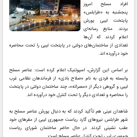
افراد مسلح امروز
پنجشنبه به «طرابلس»
پایتخت لیبی یورش
بردند. منابع رسانه‌ای
اعلام کردند که آن‌ها
تعدادی از ساختمان‌های دولتی در پایتخت لیبی را تحت محاصره
خود درآورده اند.
بر اساس این گزارش، اسپوتنیک اعلام کرده است: عناصر مسلح
وابسته به فردی به نام «صلاح بادی» از فرماندهان نظامی غرب
لیبی و گروهی دیگر از «مصراته»، چند ساختمان دولتی در پایتخت
را محاصره و تعدادی دیگر را تحت کنترل خود درآورده اند.
شاهدان عینی هم تأکید کردند که به دنبال یورش عناصر مسلح به
شهر طرابلس نیرو‌های گارد ریاست جمهوری لیبی از مقر‌های خود
عقب نشینی کردند. در حال حاضر ساختمان شورای ریاست
جمهوری لیبی تحت کنترل عناصر مسلح است.