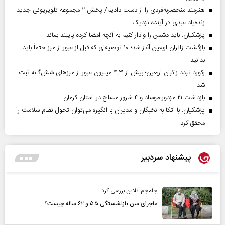
هنرمند منحصر‌به‌فردی را از دست دادیم/ پخش ۲ مجموعه تلویزیونی جدید
زنده‌یاد عبدی در آینده نزدیک
پزشکیان: باید دشمن را وادار کنیم به آنچه امضا کرده پایبند بماند
بازگشت زائران اربعین آغاز شد؛ ۱۰ توصیه‌ای که قبل از عبور از مرز حتماً باید
بدانید
رکورد تردد زائران اربعین؛ بیش از ۴.۳ میلیون عبور از مرزهای شش‌گانه ثبت
شد
بازداشت ۲۱ مزدور موساد و ۴ شرور مسلح در استان کرمان
پزشکیان: با اتکا به نخبگان و مدیران با انگیزه می‌توان تحول نظام سلامت را
محقق کرد
پیشنهاد سردبیر
جام‌جم آنلاین بررسی کرد
ماجرای سن بازنشستگی ۵۵ و ۶۲ ساله چیست؟