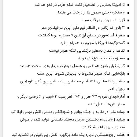
تا آمریکا رفتارش را تصحیح نکند، تنگه هرمز باز نخواهد شد
«استخر»‌‌؛ حتی میمون‌ها از درخت می‌افتند!
قهرمانان مردمی در قاب سیما
۳ بازی تدارکاتی در انتظار تیم ملی ایران در فیفادی مهر
سقوط آسانسور در میدان آرژانتین ۹ مصدوم برجا گذاشت
گفت‌وگوها آمریکا را مجبور به همراهی کرد
تفاهم با عمان به‌معنی بازگشایی تنگه هرمز نیست
معجزه «محمد صلاح» در ترکیه
گزارشگران رادیو هم‌نفس و همدل مردم در میدان‌های سخت هستند
بازگشایی تنگه هرمز مشروط به پذیرش شروط ایران است
جشنواره تابستانی با ۱۷ فیلم سینمایی و انیمیشن روی آنتن تلویزیون
راویان نصر
آمار شهدای غزه به ۷۳ هزار و ۳۸۴ نفر رسید؛ ۲ شهید و ۶ زخمی دیگر به
بیمارستان‌ها منتقل شدند
رسانه ملی در مقابله با جنگ روانی و شبهه‌افکنی دشمن نقش مهمی ایفا کرد
ببینید | «لبالب»؛ نخستین سریال مستند داستانی تولید شده با هوش
مصنوعی روی آنتن شبکه دو
هشدار پژوهشگران درباره یک ماده پرکاربرد؛ نقش پلی‌اتیلن در تشدید کبد