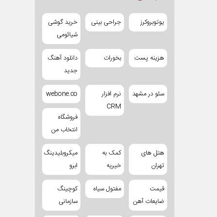
یوتوبروکرز
جراحی بینی
خرید گوشی
شیائومی
هزینه پست
بخورات
دانلود آهنگ
جدید
سئو در مشهد
نرم افزار
webone.co
CRM
فروشگاه
انتخاب من
هتل های
کمک به
میکروبلیدینگ
تهران
خیریه
ابرو
قیمت
مفتول سیاه
کوچینگ
ضایعات آهن
سازمانی