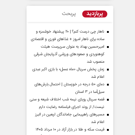
پربازدید
پربحث
ناهار چی درست کنم؟ | ۲۰ پیشنهاد خوشمزه و
ساده برای ناهار امروز + غذاهای فوری و اقتصادی
امیرحسین بهداد به عنوان سرپرست هیئت
کوهنوردی و صعودهای ورزشی آذربایجان شرقی
منصوب شد
زمان پخش سریال «ماه عسل» با بازی اکبر عبدی
اعلام شد
مردادماه
صفحات نخست روزنامه ها‌ی‌سه‌شنبه ۶ مردادماه
صفحات
دمای ۵۰ درجه در خوزستان | احتمال بارش‌های
سیل‌آسا در ۳ استان
قصه سریال رویای نیمه شب اختلاف شیعه و سنی
نیست/ از روند اجرای فیلمنامه رضایت دارم
مسیر‌های راهپیمایی جاماندگان اربعین در البرز
اعلام شد
قیمت سکه و طلا در بازار آزاد در ۱۰ مرداد ۱۴۰۵