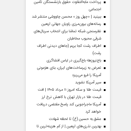
پرداخت مابه‌التفاوت حقوق بازنشستگان تأمین
اجتماعی
ببینید | «چهل روز » محسن چاووشی منتشر شد
رسانه‌های برون‌مرزی راویان جهانی اربعین
نظرسنجی شبکه تماشا برای انتخاب سریال‌های
شرقی محبوب مخاطبان
اطراف رشت کجا بریم (جاهای دیدنی اطراف
رشت)
باج‌نیوزها؛ باج‌گیری در لباس افشاگری
تعرض به زیرساخت‌های ایران، بنای هژمونی
آمریکا را فرو می‌ریزد
سپر آمریکا نشوید
قیمت طلا و سکه امروز ۱۱ مرداد ۱۴۰۵ | افت
قیمت طلا در بازار تهران با کاهش نرخ ارز
آمریکا ماجراجویی کند پاسخ مقتضی دریافت
خواهد کرد
عشق به حسین (ع) تا لحظه شهادت
بهترین نذری‌های اربعین | از کم هزینه‌ترین تا