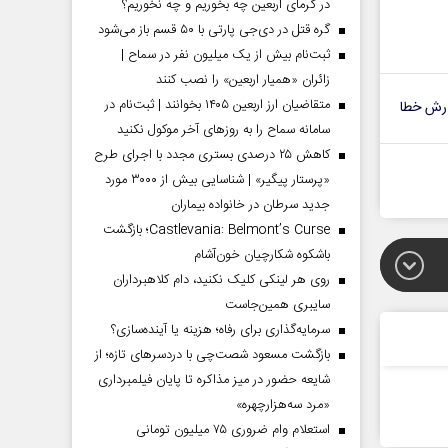
در گرمای اربعین چه بخوریم و چه نخوریم؟
گره قتل در دی‌جی پارتی با ۵۰ قسم باز می‌شود
ثبت‌نام بیش از یک میلیون نفر در سماح |
زائران «همیار اربعین» را نصب کنند
متقاضیان ارز اربعین ۱۴۰۵ بخوانند | ثبت‌نام در
رش خطا
سامانه سماح را به روز‌های آخر موکول نکنید
کاهش ۲۵ درصدی بستری مجدد با اجرای طرح
«پرستار پیگیر» | شناسایی بیش از ۳۰۰۰ مورد
جدید سرطان در خانواده بیماران
Castlevania: Belmont’s Curse؛ بازگشت
باشکوه شکارچیان خون‌آشام
روی هر لینکی کلیک نکنید، دام کلاهبرداران
سایبری همین‌جاست
سرمایه‌گذاری برای رفاه؛ هزینه یا آینده‌سازی؟
بازگشت مسعود شصت‌چی با دردسر‌های تازه؛ از
شایعه حضور در میز مذاکره تا پایان فیلمبرداری
«مرد سه‌هزارچهره»
استعلام وام ضروری ۷۵ میلیون تومانی