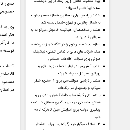
پیام تسلیت معاون وزیر ارشاد در پی درگذشت
بسیار تا
استاد ابوالقاسم قاسم‌زاده
خصوصی بر
هشدار پلیس برای مسافران شمال؛ مسیر جنوب
به شمال چالوس و تهران–شمال بسته شد
وی به فر
هشدار متخصصان؛ هپاتیت خاموش می‌تواند به
فکر استخ
سرطان کبد برسد!
با کارآف
اجازه ایجاد مسیر دوم را در تنگه هرمز نمی‌دهیم
توسعه من
هک شرکت‌های مالی با تماس تلفنی؛ فیشینگ
صوتی برای سرقت اطلاعات حساس
آشتاب ب
نقض آتش‌بس در لبنان؛ حمله توپخانه‌ای و
پهپادی اسرائیل به چند شهرک
اقتصادی 
هشدار نارنجی هواشناسی برای ۴ استان؛ خطر
دستمزد 
سیلاب و رعدوبرق در ارتفاعات
در استان
با همراهی کارشناسان، دانشگاهیان، مدیران و
فعالان اقتصادی در حال پیگیری مسائل هستیم/
پیگیری دولت برای افزایش مبلغ کالابرگ ادامه
دارد
۳ تصادف مرگبار در بزرگراه‌های تهران؛ هشدار