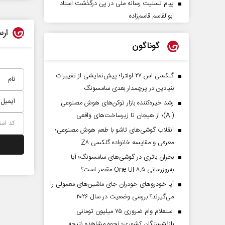
پیام تسلیت رسانه ملی در پی درگذشت استاد
ابوالقاسم قاسم‌زاده
ارس
گوناگون
گلکسی اس ۲۷ اولترا؛ پیش‌نمایشی از تغییرات
بنیادین در پرچمدار بعدی سامسونگ
رشد خیره‌کننده بازار توکن‌های هوش مصنوعی
(AI)؛ از هیجان تا زیرساخت‌های واقعی
انقلاب گوشی‌های تاشو‌ با طعم هوش مصنوعی؛
معرفی و مقایسه خانواده گلکسی Z۸
بحران باتری در گوشی‌های سامسونگ؛ آیا
به‌روزرسانی One UI ۸.۵ مقصر است؟
آیا خودروهای خودران جای ماشین‌های معمولی را
می‌گیرند؟ بررسی وضعیت در سال ۲۰۲۶
استعلام وام ضروری ۷۵ میلیون تومانی
بازنشستگان کشوری؛ نحوه مشاهده نتیجه