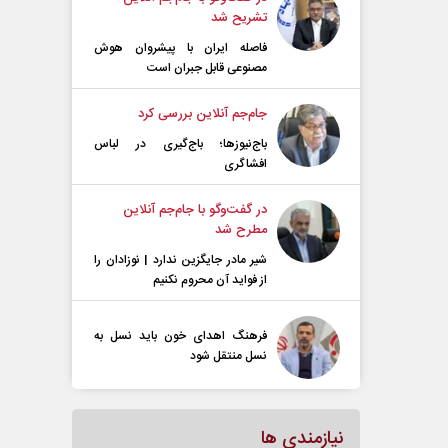
تشریح شد
فاصله ایران با پیشرو‌ان هوش
مصنوعی قابل جبران است
جام‌جم آنلاین بررسی کرد
باج‌نیوزها؛ باج‌گیری در لباس
افشاگری
در گفت‌و‌گو با جام‌جم آنلاین
مطرح شد
شیر مادر جایگزین ندارد | نوزادان را
از فواید آن محروم نکنیم
فرهنگ اهدای خون باید نسل به
نسل منتقل شود
نیازمندی ها