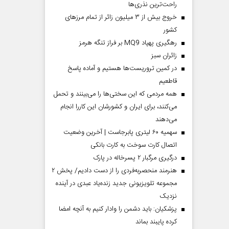
راحت‌ترین نذری‌ها
خروج بیش از ۳ میلیون زائر از تمام مرز‌های
کشور
رهگیری پهپاد MQ9 بر فراز تنگه هرمز
‌زائران سبز
در کمین تروریست‌ها هستیم و آماده پاسخ
قاطعیم
همه مردمی که این سختی‌ها را می‌بینند و تحمل
می‌کنند، برای ایران و کشورشان این کاررا انجام
می‌دهند
سهمیه ۶۰ لیتری پابرجاست | آخرین وضعیت
اتصال کارت سوخت به کارت بانکی
درگیری مرگبار ۲ پسرخاله در پارک
هنرمند منحصر‌به‌فردی را از دست دادیم/ پخش ۲
مجموعه تلویزیونی جدید زنده‌یاد عبدی در آینده
نزدیک
پزشکیان: باید دشمن را وادار کنیم به آنچه امضا
کرده پایبند بماند