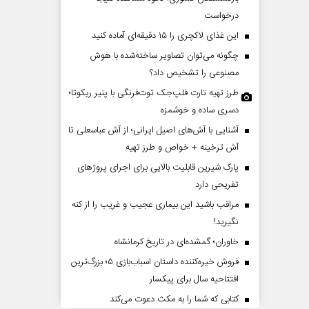
درخواست
این غذای لاکچری را ۱۵ دقیقه‌ای آماده کنید
چگونه می‌توان تصاویر ساخته‌شده با هوش
مصنوعی را تشخیص داد؟
طرز تهیه تارت فلپ‌جک توت‌فرنگی با پنیر ریکوتا؛
دسری ساده و خوشمزه
آشنایی با آش‌های اصیل ایرانی؛ از آش عباسعلی تا
پشت‌پرده تهدیدات کوتاه‏‌مدت و
اربعین نماد مقاومت در
آش ترخینه + خواص و طرز تهیه
ادعا‌های خلاف واقع آمریکا
استکبار‌
پارک شیرین قابلیت‌ بالایی برای اجرای پروژهای
تفریحی دارد
ی‌نمین - تحلیلگر مسائل سیاسی
رحمت‌الله نوروزی - عضو کمیسیون ا
مراقب باشید این بیماری عجیب و غریب را از کنه
مجلس
نگیرید!
خاوران؛ گمشده‌ای در تاریخ کرمانشاه
فروش خیره‌کننده داستان اسباب‌بازی ۵؛ بزرگ‌ترین
افتتاحیه سال برای پیکسار
کتابی که شما را به مکث دعوت می‌کند