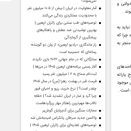
نمی‌شوند؟
دولتی و
آمار معلولیت در ایران | بیش از ۱۰.۵ میلیون نفر
ند .
با محدودیت عملکردی زندگی می‌کنند
توصیه‌های طب سنتی برای زائران اربعین |
باید به
بهترین نوشیدنی ضد عطش و راهکارهای
 چرا که
پیشگیری از گرمازدگی
منجر به
راز ماندگاری «رادیو اربعین» از زبان دو گوینده؛
رسانه‌ای که حسینیه است
ستارگانی که در جام جهانی ۲۰۲۶ بازی نکردند
احدهای
آغاز رسمی برنامه‌های اربعین ۱۴۰۵ در مرز‌ها |
ثبت‌نام سماح به ۱.۷ میلیون نفر رسید
 یارانه
قیمت قبر در بهشت زهرا (س) در سال ۱۴۰۵
 موجود
چقدر است؟ | نرخ خرید، رزرو و احیای قبور
 است .
چرا گرد و غبار در ایران تشدید شد؟ | حقابه
تالاب‌ها مهم‌ترین راهکار مهار ریزگردهاست
مجازات سنگین برای آدم‌ربایان گوش‌بر
واکسن جدید سرطان پانکراس امیدبخش شد
توصیه‌های تغذیه‌ای برای زائران اربعین ۱۴۰۵ |