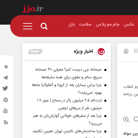
عکس
جام جم پلاس
سلامت
بازار
اخبار ویژه
صبحانه چی درست کنم؟ معرفی ۳۰ صبحانه
سریع، سالم و مقوی برای همه سلیقه‌ها
چرا برخی بیماران بعد از کرونا و آنفلوآنزا ماه‌ها
م انقلاب
بهبود نمی‌یابند؟
ن برنامه
ثبت‌نام ۲.۵ میلیون زائر در سماح | عبور ۱.۷
میلیون نفر از مرز‌های اربعین
چرا بعد از سفرهای طولانی گوارش‌تان به هم
می‌ریزد؟
چرا ساختمان‌های ناایمن تهران تعیین تکلیف
ین موله