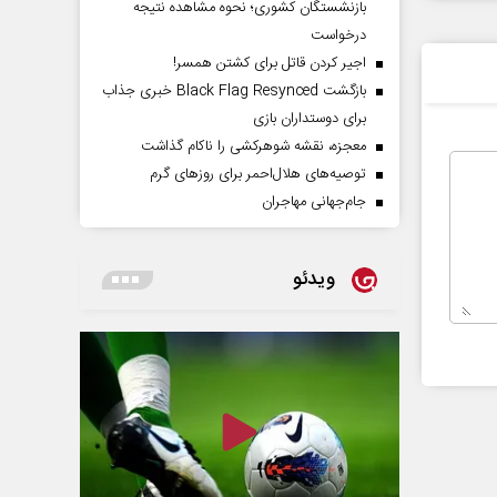
بازنشستگان کشوری؛ نحوه مشاهده نتیجه
درخواست
اجیر کردن قاتل برای کشتن همسر!
بازگشت Black Flag Resynced خبری جذاب
برای دوستداران بازی
معجزه، نقشه شوهرکشی را ناکام گذاشت
توصیه‌های هلال‌احمر برای روز‌های گرم
جام‌جهانی مهاجران
ویدئو