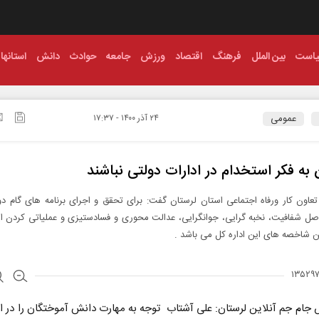
است
بین الملل
فرهنگ
اقتصاد
ورزش
جامعه
حوادث
دانش
استانها
عمومی
۲۴ آذر ۱۴۰۰ - ۱۷:۳۷
 به فکر استخدام در ادارات دولتی نباشند
عاون کار ورفاه اجتماعی استان لرستان گفت: برای تحقق و اجرای برنامه های گام دو
صل شفافیت، نخبه گرایی، جوانگرایی، عدالت محوری و فسادستیزی و عملیاتی کردن ای
ن شاخصه های این اداره کل می باشد .
 جام جم آنلاین لرستان: علی آشتاب توجه به مهارت دانش آموختگان را در ا