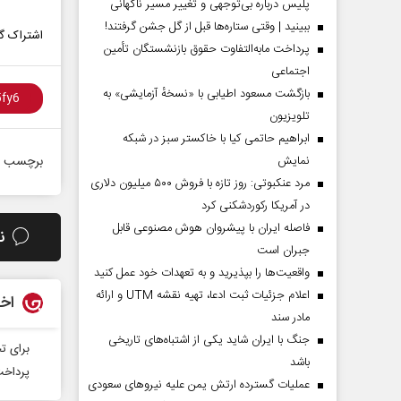
پلیس درباره بی‌توجهی و تغییر مسیر ناگهانی
ببینید | وقتی ستاره‌ها قبل از گل جشن گرفتند!
اشتراک گذ
پرداخت مابه‌التفاوت حقوق بازنشستگان تأمین
اجتماعی
بازگشت مسعود اطیابی با «نسخهٔ آزمایشی» به
تلویزیون
ابراهیم حاتمی کیا با خاکستر سبز در شبکه
نمایش
برچسب ه
مرد عنکبوتی: روز تازه با فروش ۵۰۰ میلیون دلاری
در آمریکا رکوردشکنی کرد
فاصله ایران با پیشرو‌ان هوش مصنوعی قابل
ن
جبران است
واقعیت‌ها را بپذیرید و به تعهدات خود عمل کنید
اعلام جزئیات ثبت ادعا، تهیه نقشه UTM و ارائه
اخب
مادر سند
جنگ با ایران شاید یکی از اشتباه‌های تاریخی
برای ت
باشد
پرداخت بیش از ۱۹۸ میلیارد ب
عملیات گسترده ارتش یمن علیه نیروهای سعودی