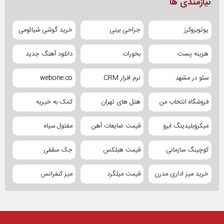
نیازمندی ها
یوتوبروکرز
جراحی بینی
خرید گوشی شیائومی
هزینه پست
بخورات
دانلود آهنگ جدید
سئو در مشهد
نرم افزار CRM
webone.co
فروشگاه انتخاب من
هتل های تهران
کمک به خیریه
میکروبلیدینگ ابرو
قیمت ضایعات آهن
مفتول سیاه
کوچینگ سازمانی
قیمت هبلکس
جک سقفی
خرید میز اداری مدرن
قیمت میلگرد
میز کنفرانس