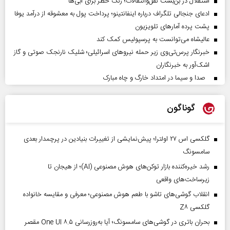
استقلال در بن‌بست نقل‌وانتقالات؛ زنگ خطر برای آبی‌ها
ادعای جنجالی تلگراف درباره اینفانتینو؛ پرداخت پول به معشوقه از درآمد یوفا
پشت پرده آمارهای تلویزیون
عالیشاه می‌توانست به پرسپولیس کمک کند
خبرنگار پرس‌تی‌وی زیر حمله نیروهای اسرائیلی؛ شلیک نارنجک صوتی و گاز
اشک‌آور به خبرنگاران
صدا و سیما در امتداد خارگ و چاه مبارک
گوناگون
گلکسی اس ۲۷ اولترا؛ پیش‌نمایشی از تغییرات بنیادین در پرچمدار بعدی
سامسونگ
رشد خیره‌کننده بازار توکن‌های هوش مصنوعی (AI)؛ از هیجان تا
زیرساخت‌های واقعی
انقلاب گوشی‌های تاشو‌ با طعم هوش مصنوعی؛ معرفی و مقایسه خانواده
گلکسی Z۸
بحران باتری در گوشی‌های سامسونگ؛ آیا به‌روزرسانی One UI ۸.۵ مقصر