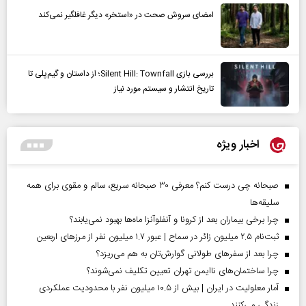
امضای سروش صحت در «استخر» دیگر غافلگیر نمی‌کند
بررسی بازی Silent Hill: Townfall؛ از داستان و گیم‌پلی تا
تاریخ انتشار و سیستم مورد نیاز
اخبار ویژه
صبحانه چی درست کنم؟ معرفی ۳۰ صبحانه سریع، سالم و مقوی برای همه
سلیقه‌ها
چرا برخی بیماران بعد از کرونا و آنفلوآنزا ماه‌ها بهبود نمی‌یابند؟
ثبت‌نام ۲.۵ میلیون زائر در سماح | عبور ۱.۷ میلیون نفر از مرز‌های اربعین
چرا بعد از سفرهای طولانی گوارش‌تان به هم می‌ریزد؟
چرا ساختمان‌های ناایمن تهران تعیین تکلیف نمی‌شوند؟
آمار معلولیت در ایران | بیش از ۱۰.۵ میلیون نفر با محدودیت عملکردی
زندگی می‌کنند