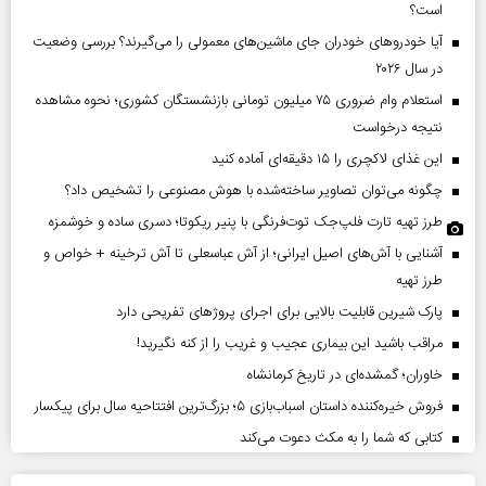
است؟
آیا خودروهای خودران جای ماشین‌های معمولی را می‌گیرند؟ بررسی وضعیت
در سال ۲۰۲۶
استعلام وام ضروری ۷۵ میلیون تومانی بازنشستگان کشوری؛ نحوه مشاهده
نتیجه درخواست
این غذای لاکچری را ۱۵ دقیقه‌ای آماده کنید
چگونه می‌توان تصاویر ساخته‌شده با هوش مصنوعی را تشخیص داد؟
طرز تهیه تارت فلپ‌جک توت‌فرنگی با پنیر ریکوتا؛ دسری ساده و خوشمزه
آشنایی با آش‌های اصیل ایرانی؛ از آش عباسعلی تا آش ترخینه + خواص و
طرز تهیه
پارک شیرین قابلیت‌ بالایی برای اجرای پروژهای تفریحی دارد
مراقب باشید این بیماری عجیب و غریب را از کنه نگیرید!
خاوران؛ گمشده‌ای در تاریخ کرمانشاه
فروش خیره‌کننده داستان اسباب‌بازی ۵؛ بزرگ‌ترین افتتاحیه سال برای پیکسار
کتابی که شما را به مکث دعوت می‌کند