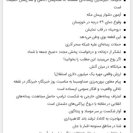
است
آزمون دشوار پیمان مکه
وقوع دمای ۴۹ درجه در خوزستان
«روحینا» در قاب نمایش
این قطعه بوی وطن می‌دهد
حملات رسانه‌ای علیه شبکه سحر آذری
تشکر از «زمانه» و درخواست پخش مجدد «صبح جمعه با شما»
اگر روح می‌بینید این مطلب را بخوانید!
میانکاله در میان آتش
ارزش واقعی مهره یک میلیون دلاری استقلال!
پیام معاون برون‌مرزی صداوسیما به مناسبت روز خبرنگار؛ خبرنگار در نقطه
تلاقی واقعیت و افکار عمومی ایستاده است
اعتراف رسانه‌های خارجی به شکست ترامپ حاصل مجاهدت رسانه‌های
انقلابی در مقابله با دروغ پراکنی‌های دشمنان است
آوار شکست بر سر موساد و پنتاگون
مهاجرت به کانادا، ترفند باند کلاهبرداری
شنا در مناطق ممنوعه؛ قمار با جان