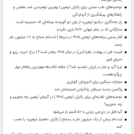
توصیه‌های طب سنتی برای زائران اربعین | بهترین نوشیدنی ضد عطش و
راهکارهای پیشگیری از گرمازدگی
راز ماندگاری «رادیو اربعین» از زبان دو گوینده؛ رسانه‌ای که حسینیه است
ستارگانی که در جام جهانی ۲۰۲۶ بازی نکردند
آغاز رسمی برنامه‌های اربعین ۱۴۰۵ در مرز‌ها | ثبت‌نام سماح به ۱.۷ میلیون نفر
رسید
قیمت قبر در بهشت زهرا (س) در سال ۱۴۰۵ چقدر است؟ | نرخ خرید، رزرو و
احیای قبور
چرا گرد و غبار در ایران تشدید شد؟ | حقابه تالاب‌ها مهم‌ترین راهکار مهار
ریزگردهاست
مجازات سنگین برای آدم‌ربایان گوش‌بر
واکسن جدید سرطان پانکراس امیدبخش شد
توصیه‌های تغذیه‌ای برای زائران اربعین ۱۴۰۵ | در گرمای اربعین چه بخوریم و
چه نخوریم؟
گره قتل در دی‌جی پارتی با ۵۰ قسم باز می‌شود
ثبت‌نام بیش از یک میلیون نفر در سماح | زائران «همیار اربعین» را نصب
کنند