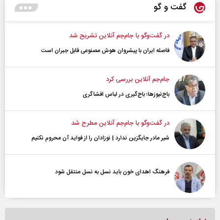
گفت و گو
در گفت‌و‌گو با جام‌جم آنلاین تشریح شد
فاصله ایران با پیشرو‌ان هوش مصنوعی قابل جبران است
جام‌جم آنلاین بررسی کرد
باج‌نیوزها؛ باج‌گیری در لباس افشاگری
در گفت‌و‌گو با جام‌جم آنلاین مطرح شد
شیر مادر جایگزین ندارد | نوزادان را از فواید آن محروم نکنیم
فرهنگ اهدای خون باید نسل به نسل منتقل شود