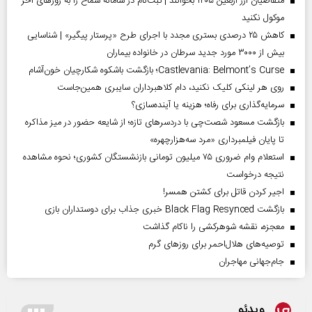
متقاضیان ارز اربعین ۱۴۰۵ بخوانند | ثبت‌نام در سامانه سماح را به روز‌های آخر
موکول نکنید
کاهش ۲۵ درصدی بستری مجدد با اجرای طرح «پرستار پیگیر» | شناسایی
بیش از ۳۰۰۰ مورد جدید سرطان در خانواده بیماران
Castlevania: Belmont’s Curse؛ بازگشت باشکوه شکارچیان خون‌آشام
روی هر لینکی کلیک نکنید، دام کلاهبرداران سایبری همین‌جاست
سرمایه‌گذاری برای رفاه؛ هزینه یا آینده‌سازی؟
بازگشت مسعود شصت‌چی با دردسر‌های تازه؛ از شایعه حضور در میز مذاکره
تا پایان فیلمبرداری «مرد سه‌هزارچهره»
استعلام وام ضروری ۷۵ میلیون تومانی بازنشستگان کشوری؛ نحوه مشاهده
نتیجه درخواست
اجیر کردن قاتل برای کشتن همسر!
بازگشت Black Flag Resynced خبری جذاب برای دوستداران بازی
معجزه، نقشه شوهرکشی را ناکام گذاشت
توصیه‌های هلال‌احمر برای روز‌های گرم
جام‌جهانی مهاجران
ویدئو