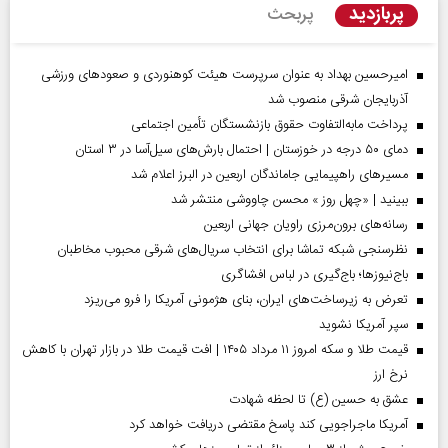
پربازدید
پربحث
امیرحسین بهداد به عنوان سرپرست هیئت کوهنوردی و صعودهای ورزشی
آذربایجان شرقی منصوب شد
پرداخت مابه‌التفاوت حقوق بازنشستگان تأمین اجتماعی
دمای ۵۰ درجه در خوزستان | احتمال بارش‌های سیل‌آسا در ۳ استان
مسیر‌های راهپیمایی جاماندگان اربعین در البرز اعلام شد
ببینید | «چهل روز » محسن چاووشی منتشر شد
رسانه‌های برون‌مرزی راویان جهانی اربعین
نظرسنجی شبکه تماشا برای انتخاب سریال‌های شرقی محبوب مخاطبان
باج‌نیوزها؛ باج‌گیری در لباس افشاگری
تعرض به زیرساخت‌های ایران، بنای هژمونی آمریکا را فرو می‌ریزد
سپر آمریکا نشوید
قیمت طلا و سکه امروز ۱۱ مرداد ۱۴۰۵ | افت قیمت طلا در بازار تهران با کاهش
نرخ ارز
عشق به حسین (ع) تا لحظه شهادت
آمریکا ماجراجویی کند پاسخ مقتضی دریافت خواهد کرد