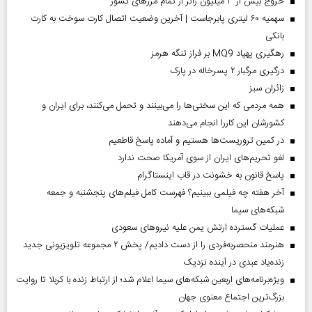
خروج بیش از ۳ میلیون زائر از تمام مرز‌های کشور
سهمیه ۶۰ لیتری پابرجاست | آخرین وضعیت اتصال کارت سوخت به کارت
بانکی
رهگیری پهپاد MQ9 بر فراز تنگه هرمز
درگیری مرگبار ۲ پسرخاله در پارک
‌زائران سبز
همه مردمی که این سختی‌ها را می‌بینند و تحمل می‌کنند، برای ایران و
کشورشان این کاررا انجام می‌دهند
در کمین تروریست‌ها هستیم و آماده پاسخ قاطعیم
لغو تحریم‌های ایران از سوی آمریکا صحت ندارد
پاسخ قانون به خشونت در قاب اینستاگرام
آخر هفته چه فیلمی ببینیم؟ فهرست کامل فیلم‌های پنجشنبه و جمعه
شبکه‌های سیما
عملیات گسترده ارتش یمن علیه نیروهای سعودی
هنرمند منحصر‌به‌فردی را از دست دادیم/ پخش ۲ مجموعه تلویزیونی جدید
زنده‌یاد عبدی در آینده نزدیک
ویژه‌برنامه‌های اربعین شبکه‌های سیما اعلام شد؛ از ارتباط زنده با کربلا تا روایت
بزرگ‌ترین اجتماع معنوی جهان