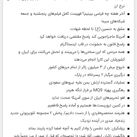
نرخ ارز
آخر هفته چه فیلمی ببینیم؟ فهرست کامل فیلم‌های پنجشنبه و جمعه
شبکه‌های سیما
عشق به حسین (ع) تا لحظه شهادت
آمریکا ماجراجویی کند پاسخ مقتضی دریافت خواهد کرد
پاسخ قانون به خشونت در قاب اینستاگرام
همه مردمی که این سختی‌ها را می‌بینند و تحمل می‌کنند، برای ایران و
کشورشان این کاررا انجام می‌دهند
خروج بیش از ۳ میلیون زائر از تمام مرز‌های کشور
درگیری مرگبار ۲ پسرخاله در پارک
عملیات گسترده ارتش یمن علیه نیروهای سعودی
رهگیری پهپاد MQ9 بر فراز تنگه هرمز
لغو تحریم‌های ایران از سوی آمریکا صحت ندارد
در کمین تروریست‌ها هستیم و آماده پاسخ قاطعیم
هنرمند منحصر‌به‌فردی را از دست دادیم/ پخش ۲ مجموعه تلویزیونی جدید
زنده‌یاد عبدی در آینده نزدیک
پزشکیان: باید دشمن را وادار کنیم به آنچه امضا کرده پایبند بماند
بازگشت زائران اربعین آغاز شد؛ ۱۰ توصیه‌ای که قبل از عبور از مرز حتماً باید