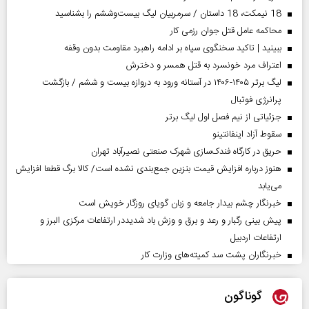
18 نیمکت، 18 داستان / سرمربیان لیگ بیست‌وششم را بشناسید
محاکمه عامل قتل جوان رزمی کار
ببینید | تاکید سخنگوی سپاه بر ادامه راهبرد مقاومت بدون وقفه
اعتراف مرد خونسرد به قتل همسر و دخترش
لیگ برتر ۱۴۰۵-۱۴۰۶ در آستانه ورود به دروازه بیست و ششم / بازگشت
پرانرژی فوتبال
جزئیاتی از نیم فصل اول لیگ برتر
سقوط آزاد اینفانتینو
حریق در کارگاه فندک‌سازی شهرک صنعتی نصیرآباد تهران
هنوز درباره افزایش قیمت بنزین جمع‌بندی نشده است/ کالا برگ قطعا افزایش
می‌یابد
خبرنگار چشم بیدار جامعه و زبان گویای روزگار خویش است
پیش بینی رگبار و رعد و برق و وزش باد شدیددر ارتفاعات مرکزی البرز و
ارتفاعات اردبیل
خبرنگاران پشت سد کمیته‌های وزارت کار
گوناگون