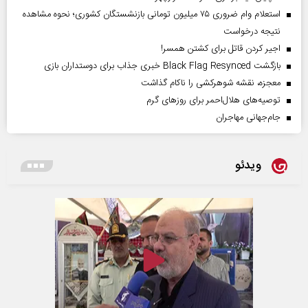
استعلام وام ضروری ۷۵ میلیون تومانی بازنشستگان کشوری؛ نحوه مشاهده
نتیجه درخواست
اجیر کردن قاتل برای کشتن همسر!
بازگشت Black Flag Resynced خبری جذاب برای دوستداران بازی
معجزه، نقشه شوهرکشی را ناکام گذاشت
توصیه‌های هلال‌احمر برای روز‌های گرم
جام‌جهانی مهاجران
ویدئو