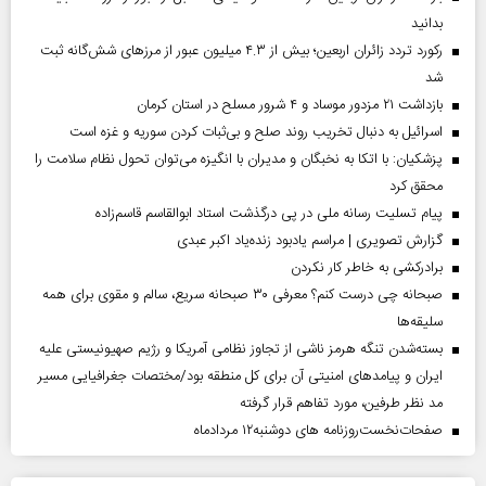
بدانید
رکورد تردد زائران اربعین؛ بیش از ۴.۳ میلیون عبور از مرزهای شش‌گانه ثبت
شد
بازداشت ۲۱ مزدور موساد و ۴ شرور مسلح در استان کرمان
اسرائیل به دنبال تخریب روند صلح و بی‌ثبات کردن سوریه و غزه است
پزشکیان: با اتکا به نخبگان و مدیران با انگیزه می‌توان تحول نظام سلامت را
محقق کرد
پیام تسلیت رسانه ملی در پی درگذشت استاد ابوالقاسم قاسم‌زاده
گزارش تصویری | مراسم یادبود زنده‌یاد اکبر عبدی
برادرکشی به خاطر کار نکردن
صبحانه چی درست کنم؟ معرفی ۳۰ صبحانه سریع، سالم و مقوی برای همه
سلیقه‌ها
بسته‌شدن تنگه هرمز ناشی از تجاوز نظامی آمریکا و رژیم صهیونیستی علیه
ایران و پیامد‌های امنیتی آن برای کل منطقه بود/مختصات جغرافیایی مسیر
مد نظر طرفین، مورد تفاهم قرار گرفته
صفحات‌نخست‌روزنامه ها‌ی دوشنبه‌۱۲ مردادماه