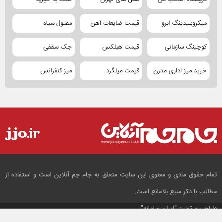
میکروبلیدینگ ابرو
قیمت ضایعات آهن
مفتول سیاه
کوچینگ سازمانی
قیمت هبلکس
جک سقفی
خرید میز اداری مدرن
قیمت میلگرد
میز کنفرانس
تمام حقوق مادی و معنوی این سایت متعلق به جام جم آنلاین است و استفاده از
مطالب با ذکر منبع بلامانع است.
طراحی و تولید
"ایران سامانه"