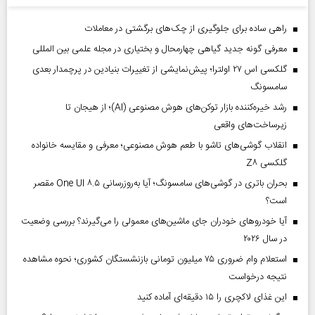
راهی ساده برای جلوگیری از چک‌های برگشتی در معاملات
معرفی گونه جدید گیاهی چهارمحال و بختیاری در مجله علمی بین المللی
گلکسی اس ۲۷ اولترا؛ پیش‌نمایشی از تغییرات بنیادین در پرچمدار بعدی
سامسونگ
رشد خیره‌کننده بازار توکن‌های هوش مصنوعی (AI)؛ از هیجان تا
زیرساخت‌های واقعی
انقلاب گوشی‌های تاشو‌ با طعم هوش مصنوعی؛ معرفی و مقایسه خانواده
گلکسی Z۸
بحران باتری در گوشی‌های سامسونگ؛ آیا به‌روزرسانی One UI ۸.۵ مقصر
است؟
آیا خودروهای خودران جای ماشین‌های معمولی را می‌گیرند؟ بررسی وضعیت
در سال ۲۰۲۶
استعلام وام ضروری ۷۵ میلیون تومانی بازنشستگان کشوری؛ نحوه مشاهده
نتیجه درخواست
این غذای لاکچری را ۱۵ دقیقه‌ای آماده کنید