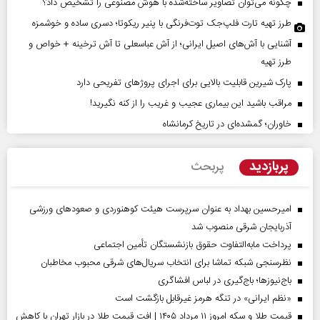
چگونه می‌توان تصاویر ساخته‌شده با هوش مصنوعی را تشخیص داد؟
طرز تهیه تارت فلپ‌جک توت‌فرنگی با پنیر ریکوتا؛ دسری ساده و خوشمزه
آشنایی با آش‌های اصیل ایرانی؛ از آش عباسعلی تا آش ترخینه + خواص و
طرز تهیه
پارک شیرین قابلیت‌ بالایی برای اجرای پروژهای تفریحی دارد
مراقب باشید این بیماری عجیب و غریب را از کنه نگیرید!
خاوران؛ گمشده‌ای در تاریخ کرمانشاه
پربازدید
پربحث
امیرحسین بهداد به عنوان سرپرست هیئت کوهنوردی و صعودهای ورزشی
آذربایجان شرقی منصوب شد
پرداخت مابه‌التفاوت حقوق بازنشستگان تأمین اجتماعی
نظرسنجی شبکه تماشا برای انتخاب سریال‌های شرقی محبوب مخاطبان
باج‌نیوزها؛ باج‌گیری در لباس افشاگری
«نظم ایرانی» در تنگه هرمز غیرقابل بازگشت است
قیمت طلا و سکه امروز ۱۱ مرداد ۱۴۰۵ | افت قیمت طلا در بازار تهران با کاهش