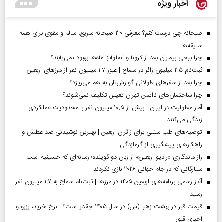
اخبار ویژه
صبحانه چی درست کنم؟ معرفی ۳۰ صبحانه سریع، سالم و مقوی برای همه
سلیقه‌ها
چرا برخی بیماران بعد از کرونا و آنفلوآنزا ماه‌ها بهبود نمی‌یابند؟
ثبت‌نام ۲.۵ میلیون زائر در سماح | عبور ۱.۷ میلیون نفر از مرز‌های اربعین
چرا بعد از سفرهای طولانی گوارش‌تان به هم می‌ریزد؟
چرا ساختمان‌های ناایمن تهران تعیین تکلیف نمی‌شوند؟
آمار معلولیت در ایران | بیش از ۱۰.۵ میلیون نفر با محدودیت عملکردی
زندگی می‌کنند
توصیه‌های طب سنتی برای زائران اربعین | بهترین نوشیدنی ضد عطش و
راهکارهای پیشگیری از گرمازدگی
راز ماندگاری «رادیو اربعین» از زبان دو گوینده؛ رسانه‌ای که حسینیه است
ستارگانی که در جام جهانی ۲۰۲۶ بازی نکردند
آغاز رسمی برنامه‌های اربعین ۱۴۰۵ در مرز‌ها | ثبت‌نام سماح به ۱.۷ میلیون نفر
رسید
قیمت قبر در بهشت زهرا (س) در سال ۱۴۰۵ چقدر است؟ | نرخ خرید، رزرو و
احیای قبور