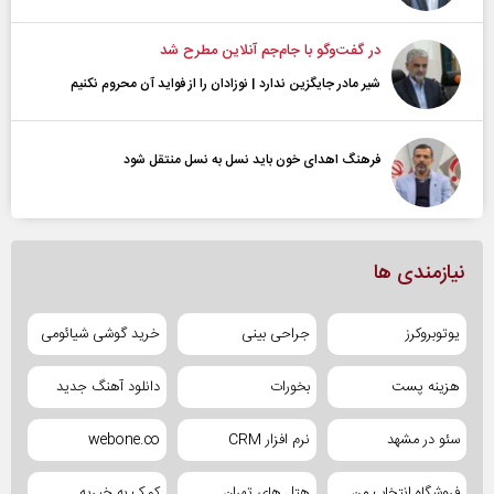
در گفت‌و‌گو با جام‌جم آنلاین مطرح شد
شیر مادر جایگزین ندارد | نوزادان را از فواید آن محروم نکنیم
فرهنگ اهدای خون باید نسل به نسل منتقل شود
نیازمندی ها
یوتوبروکرز
جراحی بینی
خرید گوشی شیائومی
هزینه پست
بخورات
دانلود آهنگ جدید
سئو در مشهد
نرم افزار CRM
webone.co
فروشگاه انتخاب من
هتل های تهران
کمک به خیریه