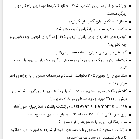
چرا گرد و غبار در ایران تشدید شد؟ | حقابه تالاب‌ها مهم‌ترین راهکار مهار
ریزگردهاست
مجازات سنگین برای آدم‌ربایان گوش‌بر
واکسن جدید سرطان پانکراس امیدبخش شد
توصیه‌های تغذیه‌ای برای زائران اربعین ۱۴۰۵ | در گرمای اربعین چه بخوریم و
چه نخوریم؟
گره قتل در دی‌جی پارتی با ۵۰ قسم باز می‌شود
ثبت‌نام بیش از یک میلیون نفر در سماح | زائران «همیار اربعین» را نصب
کنند
متقاضیان ارز اربعین ۱۴۰۵ بخوانند | ثبت‌نام در سامانه سماح را به روز‌های آخر
موکول نکنید
کاهش ۲۵ درصدی بستری مجدد با اجرای طرح «پرستار پیگیر» | شناسایی
بیش از ۳۰۰۰ مورد جدید سرطان در خانواده بیماران
Castlevania: Belmont’s Curse؛ بازگشت باشکوه شکارچیان خون‌آشام
روی هر لینکی کلیک نکنید، دام کلاهبرداران سایبری همین‌جاست
سرمایه‌گذاری برای رفاه؛ هزینه یا آینده‌سازی؟
بازگشت مسعود شصت‌چی با دردسر‌های تازه؛ از شایعه حضور در میز مذاکره
تا پایان فیلمبرداری «مرد سه‌هزارچهره»