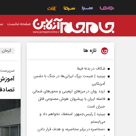
صفحه نخست
سی
تازه ها
کرمان
شکاف در بدنه فیفا
سرپرست پل
ببینید | غنیمت بزرگ ایرانی‌ها در جنگ با دشمن
آموزش
آمریکایی
تصادف
تردد روان در مرزهای اربعینی و محورهای شمالی
فاصله ایران با پیشرو‌ان هوش مصنوعی قابل
جبران است
ببینید | رئیس‌جمهور: استعفاء نخواهم داد و
می‌ایستم
«محاصره در برابر محاصره» و هدف قرار دادن