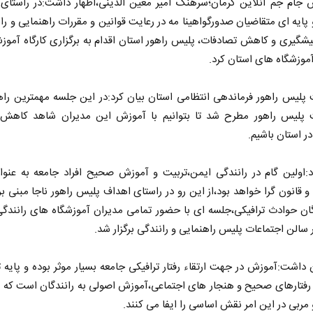
ش جام جم آنلاین کرمان؛سرهنگ امیر معین الدینی،اظهار داشت:در راستای
ایه ای متقاضیان صدورگواهینا مه در رعایت قوانین و مقررات راهنمایی و ران
یشگیری و کاهش تصادفات، پلیس راهور استان اقدام به برگزاری کارگاه آموز
موزشگاه های استان کرد.
لیس راهور فرماندهی انتظامی استان بيان كرد:در اين جلسه مهمترين راه
 پليس راهور مطرح شد تا بتوانيم با آموزش اين مديران شاهد کاهش
در استان باشيم.
د:اولين گام در رانندگی ايمن،تربيت و آموزش صحيح افراد جامعه به عنوا
 و قانون گرا خواهد بود،از این رو در راستای اهداف پليس راهور ناجا مبنی 
ان حوادث ترافيکی،جلسه ای با حضور تمامی مديران آموزشگاه های رانندگ
 سالن اجتماعات پلیس راهنمایی و رانندگی برگزار شد.
داشت:آموزش در جهت ارتقاء رفتار ترافیکی جامعه بسیار موثر بوده و پایه 
فتارهای صحیح و هنجار های اجتماعی،آموزش اصولی به رانندگان است که د
ربی در این امر نقش اساسی را ایفا می کنند.