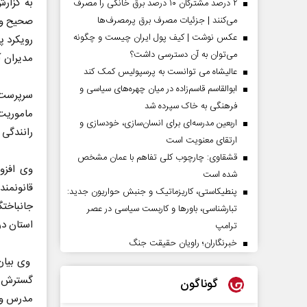
به گزار
۲ درصد مشترکان ۱۰ درصد برق خانگی را مصرف
صحیح و پ
می‌کنند | جزئیات مصرف برق پرمصرف‌ها
عکس نوشت | کیف پول ایران چیست و چگونه
رویکرد پ
می‌توان به آن دسترسی داشت؟
مدیران آ
عالیشاه می توانست به پرسپولیس کمک کند
ابوالقاسم قاسم‌زاده در میان چهره‌های سیاسی و
سرپرست پ
فرهنگی به خاک سپرده شد
ماموريت
اربعین مدرسه‌ای برای انسان‌سازی، خودسازی و
رانندگی 
ارتقای معنویت است
قشقاوی: چارچوب کلی تفاهم با عمان مشخص
وی افزو
شده است
قانونمند
پنطیکاستی، کاریزماتیک و جنبش حواریون جدید:
جانباختگ
تبارشناسی، باور‌ها و کاربست سیاسی در عصر
استان در
ترامپ
خبرنگاران؛ راویان حقیقت جنگ
وی بیان 
گسترش ر
گوناگون
مدرس و م