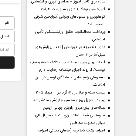
ساده برای ناهار امروز + غذاهای فوری و اقتصادی
امیرحسین بهداد به عنوان سرپرست هیئت
کوهنوردی و صعودهای ورزشی آذربایجان شرقی
منصوب شد
پرداخت مابه‌التفاوت حقوق بازنشستگان تأمین
اجتماعی
دمای ۵۰ درجه در خوزستان | احتمال بارش‌های
سیل‌آسا در ۳ استان
قصه سریال رویای نیمه شب اختلاف شیعه و سنی
نیست/ از روند اجرای فیلمنامه رضایت دارم
مسیر‌های راهپیمایی جاماندگان اربعین در البرز
 مردادماه
صفحات نخست‌روزنامه‌ها‌ی‌چهارشنبه‌۷‌مردادماه
صفحات 
اعلام شد
قیمت سکه و طلا در بازار آزاد در ۱۰ مرداد ۱۴۰۵
ببینید | «چهل روز » محسن چاووشی منتشر شد
رسانه‌های برون‌مرزی راویان جهانی اربعین
نظرسنجی شبکه تماشا برای انتخاب سریال‌های
شرقی محبوب مخاطبان
اطراف رشت کجا بریم (جاهای دیدنی اطراف