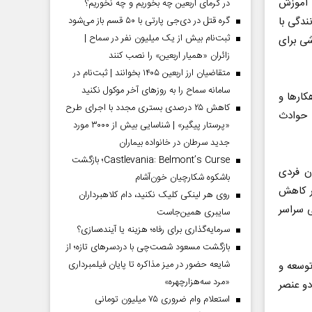
 آموزش
در گرمای اربعین چه بخوریم و چه نخوریم؟
ندگی با
گره قتل در دی‌جی پارتی با ۵۰ قسم باز می‌شود
ثبت‌نام بیش از یک میلیون نفر در سماح |
شی برای
زائران «همیار اربعین» را نصب کنند
متقاضیان ارز اربعین ۱۴۰۵ بخوانند | ثبت‌نام در
سامانه سماح را به روز‌های آخر موکول نکنید
کارها و
کاهش ۲۵ درصدی بستری مجدد با اجرای طرح
 حوادث
«پرستار پیگیر» | شناسایی بیش از ۳۰۰۰ مورد
جدید سرطان در خانواده بیماران
Castlevania: Belmont’s Curse؛ بازگشت
ن فردی
باشکوه شکارچیان خون‌آشام
بر کاهش
روی هر لینکی کلیک نکنید، دام کلاهبرداران
ی سراسر
سایبری همین‌جاست
سرمایه‌گذاری برای رفاه؛ هزینه یا آینده‌سازی؟
بازگشت مسعود شصت‌چی با دردسر‌های تازه؛ از
شایعه حضور در میز مذاکره تا پایان فیلمبرداری
توسعه و
«مرد سه‌هزارچهره»
و عنصر
استعلام وام ضروری ۷۵ میلیون تومانی