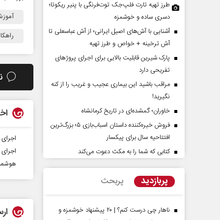
طرز تهیه تارت فلپ‌جک توت‌فرنگی با پنیر ریکوتا؛
آموزش
دسری ساده و خوشمزه
آشنایی با آش‌های اصیل ایرانی؛ از آش عباسعلی تا
راهکا
آش ترخینه + خواص و طرز تهیه
پارک شیرین قابلیت‌ بالایی برای اجرای پروژهای
تفریحی دارد
ن
مراقب باشید این بیماری عجیب و غریب را از کنه
نگیرید!
حکایت یک تاریخ و دو زندگی
چرایی عقب‌نشینی ترا
خاوران؛ گمشده‌ای در تاریخ کرمانشاه
اخب
نرگس خانعلی‌زاده - روزنامه‌نگار
فروش خیره‌کننده داستان اسباب‌بازی ۵؛ بزرگ‌ترین
دکتر یدالله جوانی - تحلیلگر مسائل 
افتتاحیه سال برای پیکسار
اجرای 
اجرای 
کتابی که شما را به مکث دعوت می‌کند
هوشمند
پربازدید
پربحث
ارس
ناهار چی درست کنم؟ | ۲۰ پیشنهاد خوشمزه و