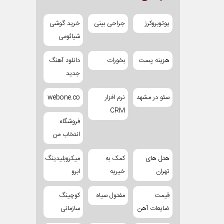
یوتوبروکرز
جراحی بینی
خرید گوشی
شیائومی
هزینه پست
بخورات
دانلود آهنگ
جدید
سئو در مشهد
نرم افزار
webone.co
CRM
فروشگاه
انتخاب من
هتل های
کمک به
میکروبلیدینگ
تهران
خیریه
ابرو
قیمت
مفتول سیاه
کوچینگ
ضایعات آهن
سازمانی