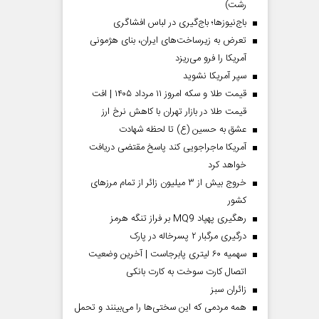
رشت)
باج‌نیوزها؛ باج‌گیری در لباس افشاگری
تعرض به زیرساخت‌های ایران، بنای هژمونی
آمریکا را فرو می‌ریزد
سپر آمریکا نشوید
قیمت طلا و سکه امروز ۱۱ مرداد ۱۴۰۵ | افت
قیمت طلا در بازار تهران با کاهش نرخ ارز
عشق به حسین (ع) تا لحظه شهادت
آمریکا ماجراجویی کند پاسخ مقتضی دریافت
خواهد کرد
خروج بیش از ۳ میلیون زائر از تمام مرز‌های
کشور
رهگیری پهپاد MQ9 بر فراز تنگه هرمز
درگیری مرگبار ۲ پسرخاله در پارک
سهمیه ۶۰ لیتری پابرجاست | آخرین وضعیت
اتصال کارت سوخت به کارت بانکی
‌زائران سبز
همه مردمی که این سختی‌ها را می‌بینند و تحمل