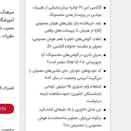
گلکسی اس ۲۷ اولترا؛ پیش‌نمایشی از تغییرات
سرهنگ م
بنیادین در پرچمدار بعدی سامسونگ
آموزشگا
رشد خیره‌کننده بازار توکن‌های هوش مصنوعی
مجرب در 
(AI)؛ از هیجان تا زیرساخت‌های واقعی
مقررات ر
انقلاب گوشی‌های تاشو‌ با طعم هوش مصنوعی؛
معرفی و مقایسه خانواده گلکسی Z۸
بحران باتری در گوشی‌های سامسونگ؛ آیا
به‌روزرسانی One UI ۸.۵ مقصر است؟
آیا خودروهای خودران جای ماشین‌های معمولی را
می‌گیرند؟ بررسی وضعیت در سال ۲۰۲۶
استعلام وام ضروری ۷۵ میلیون تومانی
اشتراک گذ
بازنشستگان کشوری؛ نحوه مشاهده نتیجه
درخواست
این غذای لاکچری را ۱۵ دقیقه‌ای آماده کنید
چگونه می‌توان تصاویر ساخته‌شده با هوش
مصنوعی را تشخیص داد؟
برچسب ه