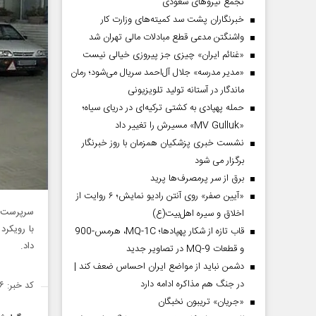
تجمع نیروهای سعودی
خبرنگاران پشت سد کمیته‌های وزارت کار
واشنگتن مدعی قطع مبادلات مالی تهران شد
«غنائم ایران» چیزی جز پیروزی خیالی نیست
«مدیر مدرسه» جلال آل‌احمد سریال می‌شود؛ رمان
ماندگار در آستانه تولید تلویزیونی
حمله پهپادی به کشتی ترکیه‌ای در دریای سیاه؛
«MV Gulluk» مسیرش را تغییر داد
نشست خبری پزشکیان همزمان با روز خبرنگار
برگزار می شود
برق از سر پرمصرف‌ها پرید
«آیین صفر» روی آنتن رادیو نمایش؛ ۶ روایت از
سرپرست پ
اخلاق و سیره اهل‌بیت(ع)
با رویکرد
قاب تازه از شکار پهپادها؛ MQ-1C، هرمس-900
داد.
و قطعات MQ-9 در تصاویر جدید
دشمن نباید از مواضع ایران احساس ضعف کند |
در جنگ هم مذاکره ادامه دارد
کد خبر: ۱۳۵۲۰۸۶
«جریان» تریبون نخبگان