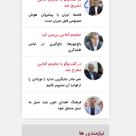
تشریح شد
فاصله ایران با پیشرو‌ان هوش
مصنوعی قابل جبران است
جام‌جم آنلاین بررسی کرد
باج‌نیوزها؛ باج‌گیری در لباس
افشاگری
در گفت‌و‌گو با جام‌جم آنلاین
مطرح شد
شیر مادر جایگزین ندارد | نوزادان را
از فواید آن محروم نکنیم
فرهنگ اهدای خون باید نسل به
نسل منتقل شود
نیازمندی ها