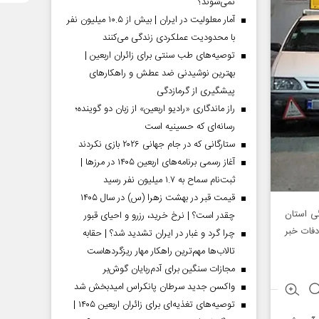
نمی‌شوند؟
آمار معلولیت در ایران | بیش از ۱۰.۵ میلیون نفر
با محدودیت عملکردی زندگی می‌کنند
توصیه‌های طب سنتی برای زائران اربعین |
بهترین نوشیدنی ضد عطش و راهکارهای
پیشگیری از گرمازدگی
راز ماندگاری «رادیو اربعین» از زبان دو گوینده؛
رسانه‌ای که حسینیه است
ستارگانی که در جام جهانی ۲۰۲۶ بازی نکردند
آغاز رسمی برنامه‌های اربعین ۱۴۰۵ در مرز‌ها |
ثبت‌نام سماح به ۱.۷ میلیون نفر رسید
قیمت قبر در بهشت زهرا (س) در سال ۱۴۰۵
ی استان
چقدر است؟ | نرخ خرید، رزرو و احیای قبور
دفات خبر
چرا گرد و غبار در ایران تشدید شد؟ | حقابه
تالاب‌ها مهم‌ترین راهکار مهار ریزگردهاست
مجازات سنگین برای آدم‌ربایان گوش‌بر
واکسن جدید سرطان پانکراس امیدبخش شد
توصیه‌های تغذیه‌ای برای زائران اربعین ۱۴۰۵ |