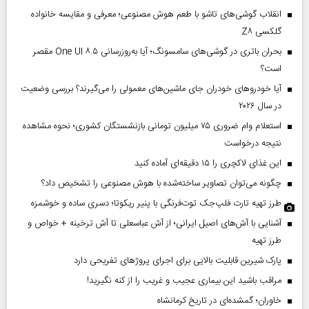
انقلاب گوشی‌های تاشو‌ با طعم هوش مصنوعی؛ معرفی و مقایسه خانواده
گلکسی Z۸
بحران باتری در گوشی‌های سامسونگ؛ آیا به‌روزرسانی One UI ۸.۵ مقصر
است؟
آیا خودروهای خودران جای ماشین‌های معمولی را می‌گیرند؟ بررسی وضعیت
در سال ۲۰۲۶
استعلام وام ضروری ۷۵ میلیون تومانی بازنشستگان کشوری؛ نحوه مشاهده
نتیجه درخواست
این غذای لاکچری را ۱۵ دقیقه‌ای آماده کنید
چگونه می‌توان تصاویر ساخته‌شده با هوش مصنوعی را تشخیص داد؟
طرز تهیه تارت فلپ‌جک توت‌فرنگی با پنیر ریکوتا؛ دسری ساده و خوشمزه
آشنایی با آش‌های اصیل ایرانی؛ از آش عباسعلی تا آش ترخینه + خواص و
طرز تهیه
پارک شیرین قابلیت‌ بالایی برای اجرای پروژهای تفریحی دارد
مراقب باشید این بیماری عجیب و غریب را از کنه نگیرید!
خاوران؛ گمشده‌ای در تاریخ کرمانشاه