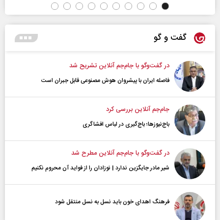
گفت و گو
در گفت‌و‌گو با جام‌جم آنلاین تشریح شد
فاصله ایران با پیشرو‌ان هوش مصنوعی قابل جبران است
جام‌جم آنلاین بررسی کرد
باج‌نیوزها؛ باج‌گیری در لباس افشاگری
در گفت‌و‌گو با جام‌جم آنلاین مطرح شد
شیر مادر جایگزین ندارد | نوزادان را از فواید آن محروم نکنیم
فرهنگ اهدای خون باید نسل به نسل منتقل شود