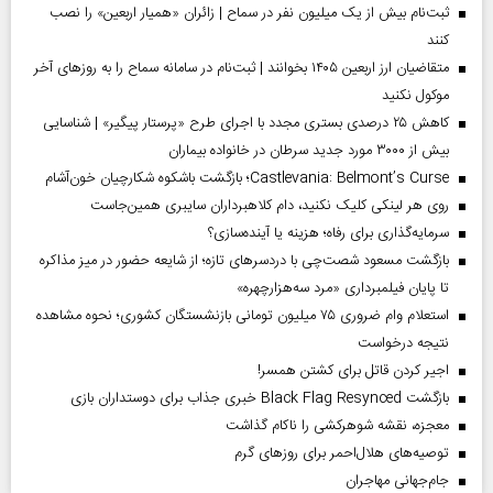
ثبت‌نام بیش از یک میلیون نفر در سماح | زائران «همیار اربعین» را نصب
کنند
متقاضیان ارز اربعین ۱۴۰۵ بخوانند | ثبت‌نام در سامانه سماح را به روز‌های آخر
موکول نکنید
کاهش ۲۵ درصدی بستری مجدد با اجرای طرح «پرستار پیگیر» | شناسایی
بیش از ۳۰۰۰ مورد جدید سرطان در خانواده بیماران
Castlevania: Belmont’s Curse؛ بازگشت باشکوه شکارچیان خون‌آشام
روی هر لینکی کلیک نکنید، دام کلاهبرداران سایبری همین‌جاست
سرمایه‌گذاری برای رفاه؛ هزینه یا آینده‌سازی؟
بازگشت مسعود شصت‌چی با دردسر‌های تازه؛ از شایعه حضور در میز مذاکره
تا پایان فیلمبرداری «مرد سه‌هزارچهره»
استعلام وام ضروری ۷۵ میلیون تومانی بازنشستگان کشوری؛ نحوه مشاهده
نتیجه درخواست
اجیر کردن قاتل برای کشتن همسر!
بازگشت Black Flag Resynced خبری جذاب برای دوستداران بازی
معجزه، نقشه شوهرکشی را ناکام گذاشت
توصیه‌های هلال‌احمر برای روز‌های گرم
جام‌جهانی مهاجران