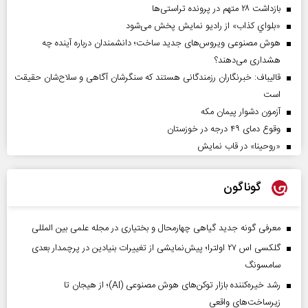
بازداشت ۲۸ متهم در پرونده تراستی‌ها
«بلواي کذاب» از رادیو نمایش پخش می‌شود
هوش مصنوعی ویروس‌های جدید ساخت؛ دانشمندان درباره آینده چه
هشداری می‌دهند؟
قالیباف: خبرنگاران رزمندگانی هستند که سنگرشان آگاهی و سلاح‌شان حقیقت
است
آزمون دشوار پیمان مکه
وقوع دمای ۴۹ درجه در خوزستان
«روحینا» در قاب نمایش
گوناگون
معرفی گونه جدید گیاهی چهارمحال و بختیاری در مجله علمی بین المللی
گلکسی اس ۲۷ اولترا؛ پیش‌نمایشی از تغییرات بنیادین در پرچمدار بعدی
سامسونگ
رشد خیره‌کننده بازار توکن‌های هوش مصنوعی (AI)؛ از هیجان تا
زیرساخت‌های واقعی