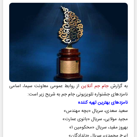
به گزارش
جام جم آنلاین
از روابط عمومی معاونت سیما، اسامی
نامزد‌های جشنواره تلویزیونی جام جم به شریح زیر است:
نامزد‌های بهترین تهیه کننده
سعید سعدی، سریال «بچه مهندس»
مجید مولایی، سریال «بانوی عمارت»
بهروز مفید، سریال «محکومین ۱»
ایرج محمدی، سریال «دلدادگان»