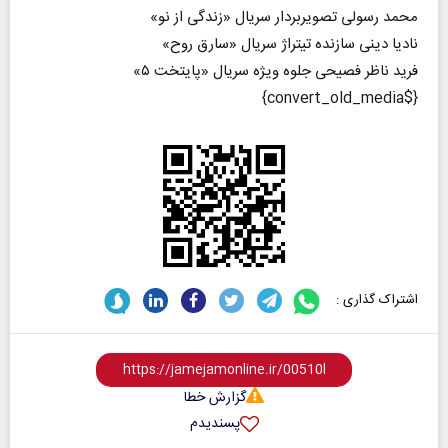
محمد رسولی تصویربردار سریال «زندگی از نو»
نادیا دینی سازنده تیتراژ سریال «سارق روح»
فرید ناظر فصیحی جلوه ویژه سریال «پایتخت ۵»
{$convert_old_media}
اشتراک گذاری :
گزارش خطا
پسندیدم