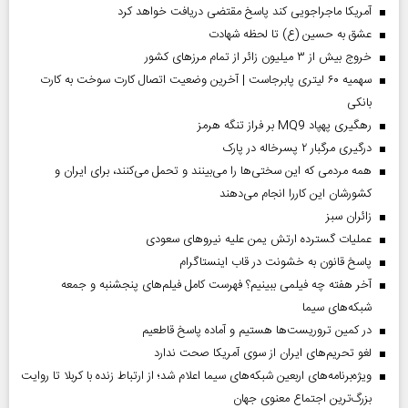
آمریکا ماجراجویی کند پاسخ مقتضی دریافت خواهد کرد
عشق به حسین (ع) تا لحظه شهادت
خروج بیش از ۳ میلیون زائر از تمام مرز‌های کشور
سهمیه ۶۰ لیتری پابرجاست | آخرین وضعیت اتصال کارت سوخت به کارت
بانکی
رهگیری پهپاد MQ9 بر فراز تنگه هرمز
درگیری مرگبار ۲ پسرخاله در پارک
همه مردمی که این سختی‌ها را می‌بینند و تحمل می‌کنند، برای ایران و
کشورشان این کاررا انجام می‌دهند
‌زائران سبز
عملیات گسترده ارتش یمن علیه نیروهای سعودی
پاسخ قانون به خشونت در قاب اینستاگرام
آخر هفته چه فیلمی ببینیم؟ فهرست کامل فیلم‌های پنجشنبه و جمعه
شبکه‌های سیما
در کمین تروریست‌ها هستیم و آماده پاسخ قاطعیم
لغو تحریم‌های ایران از سوی آمریکا صحت ندارد
ویژه‌برنامه‌های اربعین شبکه‌های سیما اعلام شد؛ از ارتباط زنده با کربلا تا روایت
بزرگ‌ترین اجتماع معنوی جهان