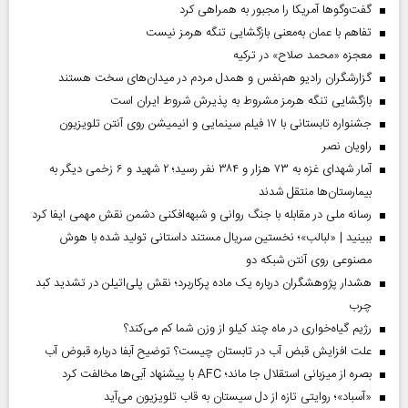
گفت‌وگوها آمریکا را مجبور به همراهی کرد
تفاهم با عمان به‌معنی بازگشایی تنگه هرمز نیست
معجزه «محمد صلاح» در ترکیه
گزارشگران رادیو هم‌نفس و همدل مردم در میدان‌های سخت هستند
بازگشایی تنگه هرمز مشروط به پذیرش شروط ایران است
جشنواره تابستانی با ۱۷ فیلم سینمایی و انیمیشن روی آنتن تلویزیون
راویان نصر
آمار شهدای غزه به ۷۳ هزار و ۳۸۴ نفر رسید؛ ۲ شهید و ۶ زخمی دیگر به
بیمارستان‌ها منتقل شدند
رسانه ملی در مقابله با جنگ روانی و شبهه‌افکنی دشمن نقش مهمی ایفا کرد
ببینید | «لبالب»؛ نخستین سریال مستند داستانی تولید شده با هوش
مصنوعی روی آنتن شبکه دو
هشدار پژوهشگران درباره یک ماده پرکاربرد؛ نقش پلی‌اتیلن در تشدید کبد
چرب
رژیم گیاه‌خواری در ماه چند کیلو از وزن شما کم می‌کند؟
علت افزایش قبض آب در تابستان چیست؟ توضیح آبفا درباره قبوض آب
بصره از میزبانی استقلال جا ماند؛ AFC با پیشنهاد آبی‌ها مخالفت کرد
«آسباد»؛ روایتی تازه از دل سیستان به قاب تلویزیون می‌آید