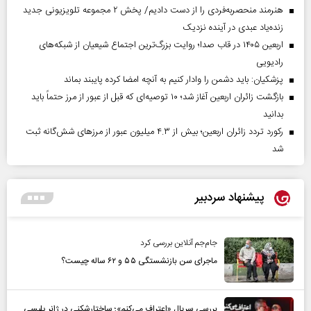
هنرمند منحصر‌به‌فردی را از دست دادیم/ پخش ۲ مجموعه تلویزیونی جدید
زنده‌یاد عبدی در آینده نزدیک
اربعین ۱۴۰۵ در قاب صدا؛ روایت بزرگ‌ترین اجتماع شیعیان از شبکه‌های
رادیویی
پزشکیان: باید دشمن را وادار کنیم به آنچه امضا کرده پایبند بماند
بازگشت زائران اربعین آغاز شد؛ ۱۰ توصیه‌ای که قبل از عبور از مرز حتماً باید
بدانید
رکورد تردد زائران اربعین؛ بیش از ۴.۳ میلیون عبور از مرزهای شش‌گانه ثبت
شد
پیشنهاد سردبیر
جام‌جم آنلاین بررسی کرد
ماجرای سن بازنشستگی ۵۵ و ۶۲ ساله چیست؟
بررسی سریال «اعتراف می‌کنم»؛ ساختارشکنی در ژانر پلیسی