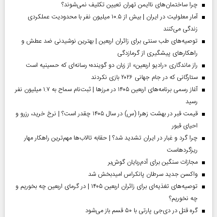
چرا ساختمان‌های ناایمن تهران تعیین تکلیف نمی‌شوند؟
آمار معلولیت در ایران | بیش از ۱۰.۵ میلیون نفر با محدودیت عملکردی
زندگی می‌کنند
توصیه‌های طب سنتی برای زائران اربعین | بهترین نوشیدنی ضد عطش و
راهکارهای پیشگیری از گرمازدگی
راز ماندگاری «رادیو اربعین» از زبان دو گوینده؛ رسانه‌ای که حسینیه است
ستارگانی که در جام جهانی ۲۰۲۶ بازی نکردند
آغاز رسمی برنامه‌های اربعین ۱۴۰۵ در مرز‌ها | ثبت‌نام سماح به ۱.۷ میلیون نفر
رسید
قیمت قبر در بهشت زهرا (س) در سال ۱۴۰۵ چقدر است؟ | نرخ خرید، رزرو و
احیای قبور
چرا گرد و غبار در ایران تشدید شد؟ | حقابه تالاب‌ها مهم‌ترین راهکار مهار
ریزگردهاست
مجازات سنگین برای آدم‌ربایان گوش‌بر
واکسن جدید سرطان پانکراس امیدبخش شد
توصیه‌های تغذیه‌ای برای زائران اربعین ۱۴۰۵ | در گرمای اربعین چه بخوریم و
چه نخوریم؟
گره قتل در دی‌جی پارتی با ۵۰ قسم باز می‌شود