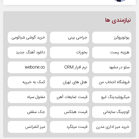
نیازمندی ها
یوتوبروکرز
جراحی بینی
خرید گوشی شیائومی
هزینه پست
بخورات
دانلود آهنگ جدید
سئو در مشهد
نرم افزار CRM
webone.co
فروشگاه انتخاب من
هتل های تهران
کمک به خیریه
میکروبلیدینگ ابرو
قیمت ضایعات آهن
مفتول سیاه
کوچینگ سازمانی
قیمت هبلکس
جک سقفی
خرید میز اداری مدرن
قیمت میلگرد
میز کنفرانس