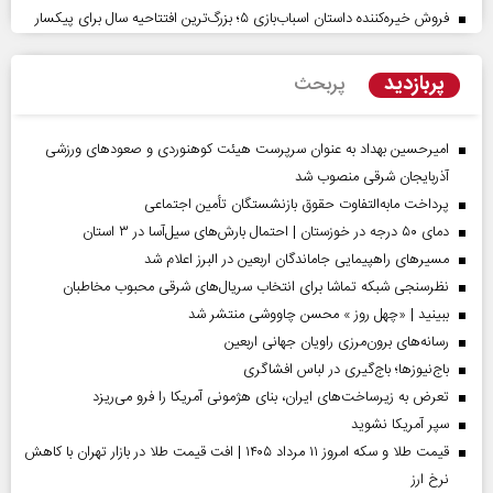
فروش خیره‌کننده داستان اسباب‌بازی ۵؛ بزرگ‌ترین افتتاحیه سال برای پیکسار
پربازدید
پربحث
امیرحسین بهداد به عنوان سرپرست هیئت کوهنوردی و صعودهای ورزشی
آذربایجان شرقی منصوب شد
پرداخت مابه‌التفاوت حقوق بازنشستگان تأمین اجتماعی
دمای ۵۰ درجه در خوزستان | احتمال بارش‌های سیل‌آسا در ۳ استان
مسیر‌های راهپیمایی جاماندگان اربعین در البرز اعلام شد
نظرسنجی شبکه تماشا برای انتخاب سریال‌های شرقی محبوب مخاطبان
ببینید | «چهل روز » محسن چاووشی منتشر شد
رسانه‌های برون‌مرزی راویان جهانی اربعین
باج‌نیوزها؛ باج‌گیری در لباس افشاگری
تعرض به زیرساخت‌های ایران، بنای هژمونی آمریکا را فرو می‌ریزد
سپر آمریکا نشوید
قیمت طلا و سکه امروز ۱۱ مرداد ۱۴۰۵ | افت قیمت طلا در بازار تهران با کاهش
نرخ ارز