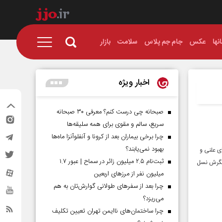
نها
عکس
جام جم پلاس
سلامت
بازار
اخبار ویژه
صبحانه چی درست کنم؟ معرفی ۳۰ صبحانه
سریع، سالم و مقوی برای همه سلیقه‌ها
چرا برخی بیماران بعد از کرونا و آنفلوآنزا ماه‌ها
بهبود نمی‌یابند؟
ی علنی و
ثبت‌نام ۲.۵ میلیون زائر در سماح | عبور ۱.۷
 نگرش نسل
میلیون نفر از مرز‌های اربعین
چرا بعد از سفرهای طولانی گوارش‌تان به هم
می‌ریزد؟
چرا ساختمان‌های ناایمن تهران تعیین تکلیف