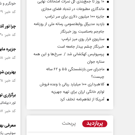
۱۰ روز تا جمع‌بندی کل نمرات امتحانات نهایی
خونگرم و ش
ماندگاری مطبوعات در تندباد فضای مجازی
کد خبر: ۱۵۰۹۳۴۹ تاریخ انتشار : ۱۴۰۴/۰۴/۱۸
جایزه ۱۰۰ میلیون دلاری برای سر ترامپ
بازدید مدیرکل روابط‌عمومی رسانه ملی از روزنامه
چرا تور آ
جام‌جم به‌مناسبت روز خبرنگار
کد خبر: ۱۵۰۵۹۳۰ تاریخ انتشار : ۱۴۰۴/۰۳/۱۳
سناریوی فرار روی میز ترامپ
خبرنگار چشم بیدار جامعه است
جزیره ماب
پرسپولیس کهکشانی شد / سرخ‌ها و این همه
کد خبر: ۱۵۰۴۸۹۸ تاریخ انتشار : ۱۴۰۴/۰۳/۰۵
ستاره جوان
ماجرای سن بازنشستگی ۵۵ و ۶۲ ساله
بهترین شهر
چیست؟
کد خبر: ۱۵۰۳۲۲۸ تاریخ انتشار : ۱۴۰۴/۰۲/۲۳
کلاهبرداری ۱۰۰ میلیارد ریالی با وعده فروش
لوازم خانگی ارزان برای تهیه جهیزیه
برگزاری ت
آمریکا از تفاهم‌نامه تخلف کرد
تور دیپلمات
کد خبر: ۱۵۰۱۵۵۷ تاریخ انتشار : ۱۴۰۴/۰۲/۱۰
پربازدید
پربحث
معرفی به
سوئیس یکی 