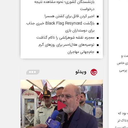
بازنشستگان کشوری؛ نحوه مشاهده نتیجه
درخواست
اجیر کردن قاتل برای کشتن همسر!
بازگشت Black Flag Resynced خبری جذاب
برای دوستداران بازی
معجزه، نقشه شوهرکشی را ناکام گذاشت
توصیه‌های هلال‌احمر برای روز‌های گرم
جام‌جهانی مهاجران
عت و
های خاص
 پرسی
ویدئو
بود که
دناک تر
ئله بسیار