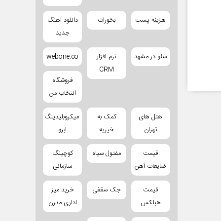
هزینه پست
بخورات
دانلود آهنگ
جدید
سئو در مشهد
نرم افزار
webone.co
CRM
فروشگاه
انتخاب من
هتل های
کمک به
میکروبلیدینگ
تهران
خیریه
ابرو
قیمت
مفتول سیاه
کوچینگ
ضایعات آهن
سازمانی
قیمت
جک سقفی
خرید میز
هبلکس
اداری مدرن