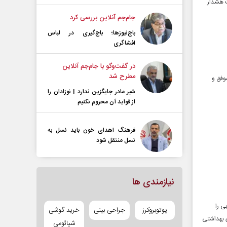
ت هشدار
جام‌جم آنلاین بررسی کرد
باج‌نیوزها؛ باج‌گیری در لباس
افشاگری
در گفت‌و‌گو با جام‌جم آنلاین
مطرح شد
وفق و
شیر مادر جایگزین ندارد | نوزادان را
از فواید آن محروم نکنیم
فرهنگ اهدای خون باید نسل به
نسل منتقل شود
نیازمندی ها
ی را
یوتوبروکرز
جراحی بینی
خرید گوشی
ی بهداشتی
شیائومی