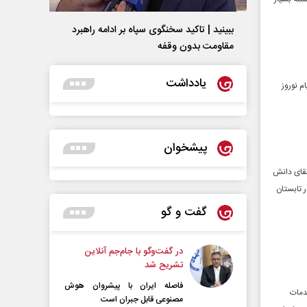
ببینید | تاکید سخنگوی سپاه بر ادامه راهبرد
مقاومت بدون وقفه
یادداشت
م نوروز
پیشخوان
تقای دانش
 تابستان
گفت و گو
در گفت‌و‌گو با جام‌جم آنلاین
تشریح شد
فاصله ایران با پیشرو‌ان هوش
دمات
مصنوعی قابل جبران است