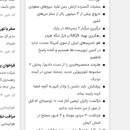
عملیات گسترده ارتش یمن علیه نیروهای سعودی
جای تأسف دا
خروج بیش از ۳ میلیون زائر از تمام مرز‌های
کد خبر: ۱۴۵۸۹۱۰ تاریخ انتشار : ۱۴۰۳/۰۳/۰۹
کشور
درگیری مرگبار ۲ پسرخاله در پارک
سفر با تو
رهگیری پهپاد MQ9 بر فراز تنگه هرمز
مدیر کل میر
لغو تحریم‌های ایران از سوی آمریکا صحت ندارد
خبرداد.
در کمین تروریست‌ها هستیم و آماده پاسخ
کد خبر: ۱۴۴۸۴۸۰ تاریخ انتشار : ۱۴۰۲/۱۲/۱۹
قاطعیم
هنرمند منحصر‌به‌فردی را از دست دادیم/ پخش ۲
فراخوان پ
مجموعه تلویزیونی جدید زنده‌یاد عبدی در آینده
شرکت خدمات
نزدیک
راهنمایان گ
پزشکیان: باید دشمن را وادار کنیم به آنچه امضا
سال ۱۴۰۲ اجرا نماید.
کرده پایبند بماند
کد خبر: ۱۴۰۸۶۳۶ تاریخ انتشار : ۱۴۰۲/۰۲/۳۰
بازگشت زائران اربعین آغاز شد؛ ۱۰ توصیه‌ای که قبل
هواپیمایی
از عبور از مرز حتماً باید بدانید
بازداشت ۲۱ مزدور موساد و ۴ شرور مسلح در
مراقب تبل
استان کرمان
هواپیمایی ج