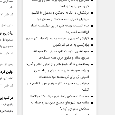
اسرائیل به دنبال تخریب روند صلح و بی‌ثبات
مسافرتی مذ
کردن سوریه و غزه است
داد.
پزشکیان: با اتکا به نخبگان و مدیران با انگیزه
کد خبر: ۱۳۶۲۶۶۷ تاریخ انتشار : ۱۴۰۱/۰۱/۳۰
می‌توان تحول نظام سلامت را محقق کرد
مدیرعامل 
پیام تسلیت رسانه ملی در پی درگذشت استاد
ابوالقاسم قاسم‌زاده
برگزاری تو
گزارش تصویری | مراسم یادبود زنده‌یاد اکبر عبدی
مدیرعامل شر
برادرکشی به خاطر کار نکردن
همچنین رایزن
صبحانه چی درست کنم؟ معرفی ۳۰ صبحانه
کد خبر: ۱۳۶۱۸۸۰ تاریخ انتشار : ۱۴۰۱/۰۱/۲۴
سریع، سالم و مقوی برای همه سلیقه‌ها
بسته‌شدن تنگه هرمز ناشی از تجاوز نظامی آمریکا
پس از لغو
و رژیم صهیونیستی علیه ایران و پیامد‌های
اولین گردش
امنیتی آن برای کل منطقه بود/مختصات
نخستین تور گرد
جغرافیایی مسیر مد نظر طرفین، مورد تفاهم قرار
کد خبر: ۱۳۴۶۲۱۱ تاریخ انتشار : ۱۴۰۰/۰۸/۱۶
گرفته
صفحات‌نخست‌روزنامه ها‌ی دوشنبه‌۱۲ مردادماه
مراقب این
بیانیه مهم نیروهای مسلح یمن درباره حمله به
پکیج قیمت خ
نفتکش سعودی "وفاء"
بخرند؛ توره