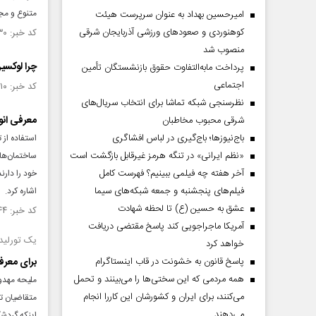
متنوع و مجه
امیرحسین بهداد به عنوان سرپرست هیئت
کوهنوردی و صعودهای ورزشی آذربایجان شرقی
کد خبر: ۱۴۹۸۶۳۰ تاریخ انتشار : ۱۴۰۴/۰۱/۱۹
منصوب شد
چرا لوکسی
پرداخت مابه‌التفاوت حقوق بازنشستگان تأمین
اجتماعی
کد خبر: ۱۴۹۵۱۱۰ تاریخ انتشار : ۱۴۰۳/۱۲/۱۰
نظرسنجی شبکه تماشا برای انتخاب سریال‌های
معرفی انو
شرقی محبوب مخاطبان
باج‌نیوزها؛ باج‌گیری در لباس افشاگری
استفاده از 
«نظم ایرانی» در تنگه هرمز غیرقابل بازگشت است
ساختمان‌ها 
آخر هفته چه فیلمی ببینیم؟ فهرست کامل
خود را دار
فیلم‌های پنجشنبه و جمعه شبکه‌های سیما
اشاره کرد.
عشق به حسین (ع) تا لحظه شهادت
کد خبر: ۱۴۷۵۹۴۴ تاریخ انتشار : ۱۴۰۳/۰۷/۱۵
آمریکا ماجراجویی کند پاسخ مقتضی دریافت
یک تورلید
خواهد کرد
پاسخ قانون به خشونت در قاب اینستاگرام
برای معرف
همه مردمی که این سختی‌ها را می‌بینند و تحمل
ملیحه مهدو
می‌کنند، برای ایران و کشورشان این کاررا انجام
متقاضیان تو
می‌دهند
اینکه گردشگ