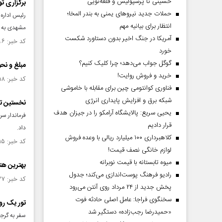
حسینی تا پرسپولیس و قلعه‌نویی
برگزاری ت
حملات جدید نیروهای یمنی به بندر المخا؛
رئیس اداره 
انتظار برای بیانیه مهم
مشهدی به م
آمریکا در جنگ اخیر بدون دستاورد شکست
کد خبر: ۱۵۳۲۸۹۶ تاریخ انتشار : ۱۴۰۴/۰۹/۲۰
خورد
گوگل جواب می‌دهد؛ چرا کلیک کنیم؟
مبلغ و نحو
خرید و فروش روایت!
کد خبر: ۱۵۲۱۶۵۸ تاریخ انتشار : ۱۴۰۴/۰۷/۱۶
فناوری کوانتومی چین برای مقابله با خاموشی
شبکه برق و افزایش پایداری انرژی
نخستین تو
یحیی سریع: پالایشگاه آرامکو را در جیزان هدف
فرماندار س
قرار دادیم
داد.
کلاهبرداری ۱۰۰ میلیارد ریالی با وعده فروش
کد خبر: ۱۵۱۲۱۱۵ تاریخ انتشار : ۱۴۰۴/۰۵/۰۷
لوازم خانگی نصف قیمت!
میوه تابستانه با قیمت نوبرانه
بهترین هت
رادیو فرهنگ پوست‌اندازی می‌کند؛ جدول
کد خبر: ۱۵۱۱۱۲۷ تاریخ انتشار : ۱۴۰۴/۰۴/۳۰
پخش جدید از ۲۴ مرداد روی آنتن می‌رود
سخنگوی فراجا: عامل اصلی حادثه فوت
تور یک ر
«حمیدرضا رجب‌زاده» دستگیر شد
سفر به گرجس