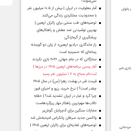
نمی‌شوند؟
آمار معلولیت در ایران | بیش از ۱۰.۵ میلیون نفر
بانوان
با محدودیت عملکردی زندگی می‌کنند
توصیه‌های طب سنتی برای زائران اربعین |
بهترین نوشیدنی ضد عطش و راهکارهای
پیشگیری از گرمازدگی
راز ماندگاری «رادیو اربعین» از زبان دو گوینده؛
رسانه‌ای که حسینیه است
ستارگانی که در جام جهانی ۲۰۲۶ بازی نکردند
آغاز رسمی برنامه‌های اربعین ۱۴۰۵ در مرز‌ها |
اری خبر
ثبت‌نام سماح به ۱.۷ میلیون نفر رسید
قیمت قبر در بهشت زهرا (س) در سال ۱۴۰۵
چقدر است؟ | نرخ خرید، رزرو و احیای قبور
چرا گرد و غبار در ایران تشدید شد؟ | حقابه
تالاب‌ها مهم‌ترین راهکار مهار ریزگردهاست
مجازات سنگین برای آدم‌ربایان گوش‌بر
واکسن جدید سرطان پانکراس امیدبخش شد
توصیه‌های تغذیه‌ای برای زائران اربعین ۱۴۰۵ |
مردمانی