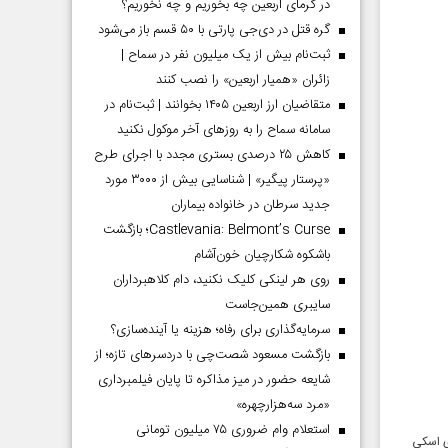
در گرمای اربعین چه بخوریم و چه نخوریم؟
گره قتل در دی‌جی پارتی با ۵۰ قسم باز می‌شود
ثبت‌نام بیش از یک میلیون نفر در سماح |
زائران «همیار اربعین» را نصب کنند
متقاضیان ارز اربعین ۱۴۰۵ بخوانند | ثبت‌نام در
سامانه سماح را به روز‌های آخر موکول نکنید
کاهش ۲۵ درصدی بستری مجدد با اجرای طرح
«پرستار پیگیر» | شناسایی بیش از ۳۰۰۰ مورد
جدید سرطان در خانواده بیماران
Castlevania: Belmont’s Curse؛ بازگشت
باشکوه شکارچیان خون‌آشام
روی هر لینکی کلیک نکنید، دام کلاهبرداران
سایبری همین‌جاست
سرمایه‌گذاری برای رفاه؛ هزینه یا آینده‌سازی؟
بازگشت مسعود شصت‌چی با دردسر‌های تازه؛ از
شایعه حضور در میز مذاکره تا پایان فیلمبرداری
«مرد سه‌هزارچهره»
استعلام وام ضروری ۷۵ میلیون تومانی
ی اسکی