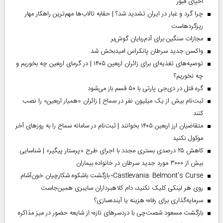
احیای قبور
چرا گرد و غبار در ایران تشدید شد؟ | حقابه تالاب‌ها مهم‌ترین راهکار مهار
ریزگردهاست
مجازات سنگین برای آدم‌ربایان گوش‌بر
واکسن جدید سرطان پانکراس امیدبخش شد
توصیه‌های تغذیه‌ای برای زائران اربعین ۱۴۰۵ | در گرمای اربعین چه بخوریم و
چه نخوریم؟
گره قتل در دی‌جی پارتی با ۵۰ قسم باز می‌شود
ثبت‌نام بیش از یک میلیون نفر در سماح | زائران «همیار اربعین» را نصب
کنند
متقاضیان ارز اربعین ۱۴۰۵ بخوانند | ثبت‌نام در سامانه سماح را به روز‌های آخر
موکول نکنید
کاهش ۲۵ درصدی بستری مجدد با اجرای طرح «پرستار پیگیر» | شناسایی
بیش از ۳۰۰۰ مورد جدید سرطان در خانواده بیماران
Castlevania: Belmont’s Curse؛ بازگشت باشکوه شکارچیان خون‌آشام
روی هر لینکی کلیک نکنید، دام کلاهبرداران سایبری همین‌جاست
سرمایه‌گذاری برای رفاه؛ هزینه یا آینده‌سازی؟
بازگشت مسعود شصت‌چی با دردسر‌های تازه؛ از شایعه حضور در میز مذاکره