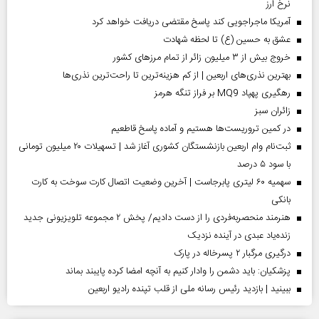
نرخ ارز
آمریکا ماجراجویی کند پاسخ مقتضی دریافت خواهد کرد
عشق به حسین (ع) تا لحظه شهادت
خروج بیش از ۳ میلیون زائر از تمام مرز‌های کشور
بهترین نذری‌های اربعین | از کم هزینه‌ترین تا راحت‌ترین نذری‌ها
رهگیری پهپاد MQ9 بر فراز تنگه هرمز
‌زائران سبز
در کمین تروریست‌ها هستیم و آماده پاسخ قاطعیم
ثبت‌نام وام اربعین بازنشستگان کشوری آغاز شد | تسهیلات ۲۰ میلیون تومانی
با سود ۵ درصد
سهمیه ۶۰ لیتری پابرجاست | آخرین وضعیت اتصال کارت سوخت به کارت
بانکی
هنرمند منحصر‌به‌فردی را از دست دادیم/ پخش ۲ مجموعه تلویزیونی جدید
زنده‌یاد عبدی در آینده نزدیک
درگیری مرگبار ۲ پسرخاله در پارک
پزشکیان: باید دشمن را وادار کنیم به آنچه امضا کرده پایبند بماند
ببینید | بازدید رئیس رسانه ملی از قلب تپنده رادیو اربعین