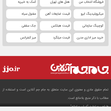
فروشگاه انتخاب من
هتل های تهران
کمک به خیریه
میکروبلیدینگ ابرو
قیمت ضایعات آهن
مفتول سیاه
کوچینگ سازمانی
قیمت هبلکس
جک سقفی
خرید میز اداری مدرن
قیمت میلگرد
میز کنفرانس
تمام حقوق مادی و معنوی این سایت متعلق به جام جم آنلاین است و استفاده از
مطالب با ذکر منبع بلامانع است.
طراحی و تولید
"ایران سامانه"