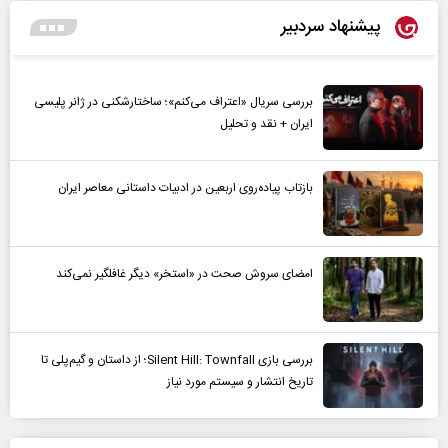
پیشنهاد سردبیر
بررسی سریال «اعتراف می‌کنم»؛ ساختارشکنی در ژانر پلیسی
ایران + نقد و تحلیل
بازتاب پیاده‌روی اربعین در ادبیات داستانی معاصر ایران
امضای سروش صحت در «استخر» دیگر غافلگیر نمی‌کند
بررسی بازی Silent Hill: Townfall؛ از داستان و گیم‌پلی تا
تاریخ انتشار و سیستم مورد نیاز