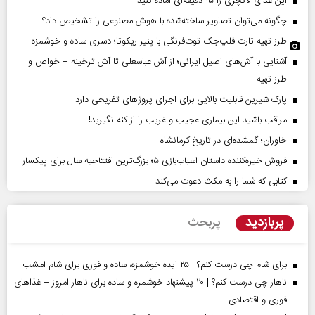
این غذای لاکچری را ۱۵ دقیقه‌ای آماده کنید
چگونه می‌توان تصاویر ساخته‌شده با هوش مصنوعی را تشخیص داد؟
طرز تهیه تارت فلپ‌جک توت‌فرنگی با پنیر ریکوتا؛ دسری ساده و خوشمزه
آشنایی با آش‌های اصیل ایرانی؛ از آش عباسعلی تا آش ترخینه + خواص و
طرز تهیه
پارک شیرین قابلیت‌ بالایی برای اجرای پروژهای تفریحی دارد
مراقب باشید این بیماری عجیب و غریب را از کنه نگیرید!
خاوران؛ گمشده‌ای در تاریخ کرمانشاه
فروش خیره‌کننده داستان اسباب‌بازی ۵؛ بزرگ‌ترین افتتاحیه سال برای پیکسار
کتابی که شما را به مکث دعوت می‌کند
پربازدید
پربحث
برای شام چی درست کنم؟ | ۲۵ ایده خوشمزه، ساده و فوری برای شام امشب
ناهار چی درست کنم؟ | ۲۰ پیشنهاد خوشمزه و ساده برای ناهار امروز + غذاهای
فوری و اقتصادی