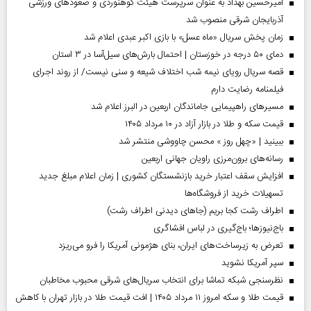
امیرحسین بهداد به عنوان سرپرست هیئت کوهنوردی و صعودهای ورزشی
آذربایجان شرقی منصوب شد
زمان پخش سریال «ماه عسل» با بازی اکبر عبدی اعلام شد
دمای ۵۰ درجه در خوزستان | احتمال بارش‌های سیل‌آسا در ۳ استان
قصه سریال رویای نیمه شب اختلاف شیعه و سنی نیست/ از روند اجرای
فیلمنامه رضایت دارم
مسیر‌های راهپیمایی جاماندگان اربعین در البرز اعلام شد
قیمت سکه و طلا در بازار آزاد در ۱۰ مرداد ۱۴۰۵
ببینید | «چهل روز » محسن چاووشی منتشر شد
رسانه‌های برون‌مرزی راویان جهانی اربعین
افزایش سقف اعتبار خرید بازنشستگان کشوری | زمان اعلام مبلغ جدید
تسهیلات خرید از فروشگاه‌ها
اطراف رشت کجا بریم (جاهای دیدنی اطراف رشت)
باج‌نیوزها؛ باج‌گیری در لباس افشاگری
تعرض به زیرساخت‌های ایران، بنای هژمونی آمریکا را فرو می‌ریزد
سپر آمریکا نشوید
نظرسنجی شبکه تماشا برای انتخاب سریال‌های شرقی محبوب مخاطبان
قیمت طلا و سکه امروز ۱۱ مرداد ۱۴۰۵ | افت قیمت طلا در بازار تهران با کاهش