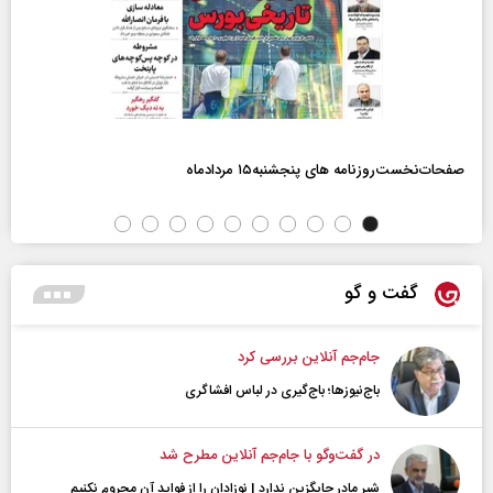
صفحات‌نخست‌روزنامه ها‌ی پنجشنبه‌۱۵ مردادماه
گفت و گو
جام‌جم آنلاین بررسی کرد
باج‌نیوزها؛ باج‌گیری در لباس افشاگری
در گفت‌و‌گو با جام‌جم آنلاین مطرح شد
شیر مادر جایگزین ندارد | نوزادان را از فواید آن محروم نکنیم