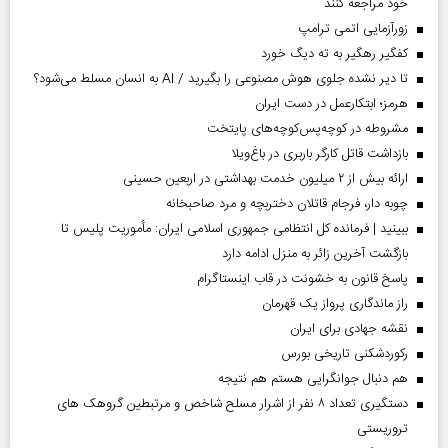
خود مراجعه کنند
زورآزمایی اتمی ترامپ
کفگیر رهگیر به ته دیگ خورد
تا دیر نشده جلوی هوش مصنوعی را بگیرید / AI به انسان مسلط می‌شود؟
هرمز؛ ابتکارعمل در دست ایران
مشروطه در کوچه‌پس‌کوچه‌های پایتخت
بازداشت قاتل کارگر باربری در باغ‌ویلا
ارائه بیش از ۲ میلیون خدمت بهداشتی در اربعین حسینی
چوبه دار، فرجام قاتلان دختربچه و مرد صاحبخانه
ببینید | فرمانده کل انتظامی جمهوری اسلامی ایران­: مأموریت پلیس تا
بازگشت آخرین زائر به منزل ادامه دارد
پاسخ قانون به خشونت در قاب اینستاگرام
راز ماندگاری پرواز یک قهرمان
نقشه جهادی برای ایران
رکوردشکنی تاریخی بورس
هم دنبال جوانگرایی هستم هم نتیجه
دستگیری تعداد ۸ نفر از اشرار مسلح شاخص و مرتبطین گروهک های
تروریستی