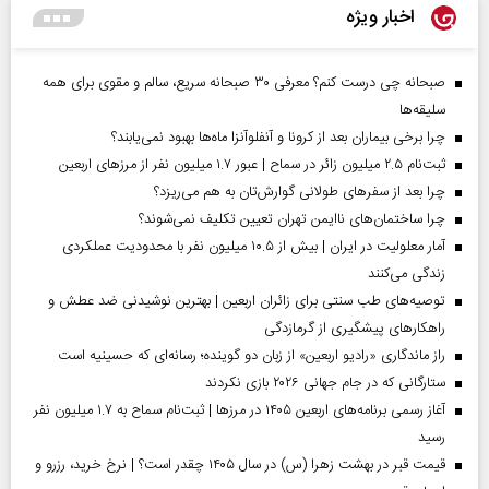
اخبار ویژه
صبحانه چی درست کنم؟ معرفی ۳۰ صبحانه سریع، سالم و مقوی برای همه
سلیقه‌ها
چرا برخی بیماران بعد از کرونا و آنفلوآنزا ماه‌ها بهبود نمی‌یابند؟
ثبت‌نام ۲.۵ میلیون زائر در سماح | عبور ۱.۷ میلیون نفر از مرز‌های اربعین
چرا بعد از سفرهای طولانی گوارش‌تان به هم می‌ریزد؟
چرا ساختمان‌های ناایمن تهران تعیین تکلیف نمی‌شوند؟
آمار معلولیت در ایران | بیش از ۱۰.۵ میلیون نفر با محدودیت عملکردی
زندگی می‌کنند
توصیه‌های طب سنتی برای زائران اربعین | بهترین نوشیدنی ضد عطش و
راهکارهای پیشگیری از گرمازدگی
راز ماندگاری «رادیو اربعین» از زبان دو گوینده؛ رسانه‌ای که حسینیه است
ستارگانی که در جام جهانی ۲۰۲۶ بازی نکردند
آغاز رسمی برنامه‌های اربعین ۱۴۰۵ در مرز‌ها | ثبت‌نام سماح به ۱.۷ میلیون نفر
رسید
قیمت قبر در بهشت زهرا (س) در سال ۱۴۰۵ چقدر است؟ | نرخ خرید، رزرو و