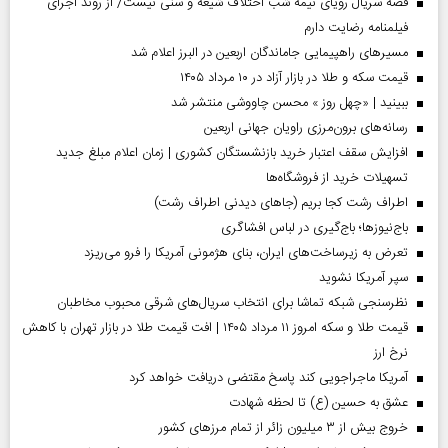
قصه سریال رویای نیمه شب اختلاف شیعه و سنی نیست/ از روند اجرای
فیلمنامه رضایت دارم
مسیر‌های راهپیمایی جاماندگان اربعین در البرز اعلام شد
قیمت سکه و طلا در بازار آزاد در ۱۰ مرداد ۱۴۰۵
ببینید | «چهل روز » محسن چاووشی منتشر شد
رسانه‌های برون‌مرزی راویان جهانی اربعین
افزایش سقف اعتبار خرید بازنشستگان کشوری | زمان اعلام مبلغ جدید
تسهیلات خرید از فروشگاه‌ها
اطراف رشت کجا بریم (جاهای دیدنی اطراف رشت)
باج‌نیوزها؛ باج‌گیری در لباس افشاگری
تعرض به زیرساخت‌های ایران، بنای هژمونی آمریکا را فرو می‌ریزد
سپر آمریکا نشوید
نظرسنجی شبکه تماشا برای انتخاب سریال‌های شرقی محبوب مخاطبان
قیمت طلا و سکه امروز ۱۱ مرداد ۱۴۰۵ | افت قیمت طلا در بازار تهران با کاهش
نرخ ارز
آمریکا ماجراجویی کند پاسخ مقتضی دریافت خواهد کرد
عشق به حسین (ع) تا لحظه شهادت
خروج بیش از ۳ میلیون زائر از تمام مرز‌های کشور