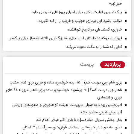
طرز تهیه
پارک شیرین قابلیت‌ بالایی برای اجرای پروژهای تفریحی دارد
مراقب باشید این بیماری عجیب و غریب را از کنه نگیرید!
خاوران؛ گمشده‌ای در تاریخ کرمانشاه
فروش خیره‌کننده داستان اسباب‌بازی ۵؛ بزرگ‌ترین افتتاحیه سال برای پیکسار
کتابی که شما را به مکث دعوت می‌کند
پربازدید
پربحث
برای شام چی درست کنم؟ | ۲۵ ایده خوشمزه، ساده و فوری برای شام امشب
ناهار چی درست کنم؟ | ۲۰ پیشنهاد خوشمزه و ساده برای ناهار امروز + غذاهای
فوری و اقتصادی
امیرحسین بهداد به عنوان سرپرست هیئت کوهنوردی و صعودهای ورزشی
آذربایجان شرقی منصوب شد
زمان پخش سریال «ماه عسل» با بازی اکبر عبدی اعلام شد
دمای ۵۰ درجه در خوزستان | احتمال بارش‌های سیل‌آسا در ۳ استان