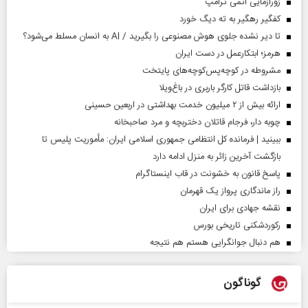
زورآزمایی اتمی ترامپ
کفگیر رهگیر به ته دیگ خورد
تا دیر نشده جلوی هوش مصنوعی را بگیرید / AI به انسان مسلط می‌شود؟
هرمز؛ ابتکارعمل در دست ایران
مشروطه در کوچه‌پس‌کوچه‌های پایتخت
بازداشت قاتل کارگر باربری در باغ‌ویلا
ارائه بیش از ۲ میلیون خدمت بهداشتی در اربعین حسینی
چوبه دار، فرجام قاتلان دختربچه و مرد صاحبخانه
ببینید | فرمانده کل انتظامی جمهوری اسلامی ایران­: مأموریت پلیس تا
بازگشت آخرین زائر به منزل ادامه دارد
پاسخ قانون به خشونت در قاب اینستاگرام
راز ماندگاری پرواز یک قهرمان
نقشه جهادی برای ایران
رکوردشکنی تاریخی بورس
هم دنبال جوانگرایی هستم هم نتیجه
گوناگون