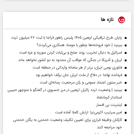
تازه ها
پایان طرح ترافیکی اربعین ۱۴۰۵ پلیس راهور فراجا با ثبت ۶۷ میلیون تردد
ببینید | خود فروخته‌ها چطور با موساد همکاری می‌کردند؟
اسرائیل به دنبال تخریب روند صلح و بی‌ثبات کردن سوریه و غزه است
ایران و آمریکا در جنگی که عواقب آن محدود به دو کشور نخواهد ماند
فناوری بومی ایران، برتر از هر سامانه وارداتی در منطقه است
فرمانده نهاجا: در دفاع از ملت ایران جان برکف خواهیم بود
خبر ستون اعتماد عمومی و رکن مرجعیت رسانه‌ای است
ببینید | وضعیت تردد زائران اربعین در مرز خسروی در گفتگو با منوچهر حبیبی
استاندار کرمانشاه
اینترنت بی افسار
امیر سرتیپ اکرمی‌نیا: ارتش کاملا آماده است
کارکنان وظیفه فراری برای تعیین تکلیف وضعیت خدمتی به یگان خدمتی
خود مراجعه کنند