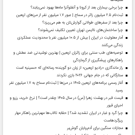
چرا برخی بیماران بعد از کرونا و آنفلوآنزا ماه‌ها بهبود نمی‌یابند؟
ثبت‌نام ۲.۵ میلیون زائر در سماح | عبور ۱.۷ میلیون نفر از مرز‌های اربعین
چرا بعد از سفرهای طولانی گوارش‌تان به هم می‌ریزد؟
چرا ساختمان‌های ناایمن تهران تعیین تکلیف نمی‌شوند؟
آمار معلولیت در ایران | بیش از ۱۰.۵ میلیون نفر با محدودیت عملکردی
زندگی می‌کنند
توصیه‌های طب سنتی برای زائران اربعین | بهترین نوشیدنی ضد عطش و
راهکارهای پیشگیری از گرمازدگی
راز ماندگاری «رادیو اربعین» از زبان دو گوینده؛ رسانه‌ای که حسینیه است
ستارگانی که در جام جهانی ۲۰۲۶ بازی نکردند
آغاز رسمی برنامه‌های اربعین ۱۴۰۵ در مرز‌ها | ثبت‌نام سماح به ۱.۷ میلیون نفر
رسید
قیمت قبر در بهشت زهرا (س) در سال ۱۴۰۵ چقدر است؟ | نرخ خرید، رزرو و
احیای قبور
چرا گرد و غبار در ایران تشدید شد؟ | حقابه تالاب‌ها مهم‌ترین راهکار مهار
ریزگردهاست
مجازات سنگین برای آدم‌ربایان گوش‌بر