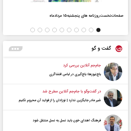
صفحات‌نخست‌روزنامه ها‌ی پنجشنبه‌۱۵ مردادماه
گفت و گو
جام‌جم آنلاین بررسی کرد
باج‌نیوزها؛ باج‌گیری در لباس افشاگری
در گفت‌و‌گو با جام‌جم آنلاین مطرح شد
شیر مادر جایگزین ندارد | نوزادان را از فواید آن محروم نکنیم
فرهنگ اهدای خون باید نسل به نسل منتقل شود