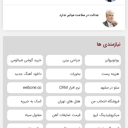
عدالت در سلامت میانبر ندارد
نیازمندی ها
یوتوبروکرز
جراحی بینی
خرید گوشی شیائومی
هزینه پست
بخورات
دانلود آهنگ جدید
سئو در مشهد
نرم افزار CRM
webone.co
فروشگاه انتخاب من
هتل های تهران
کمک به خیریه
میکروبلیدینگ ابرو
قیمت ضایعات آهن
مفتول سیاه