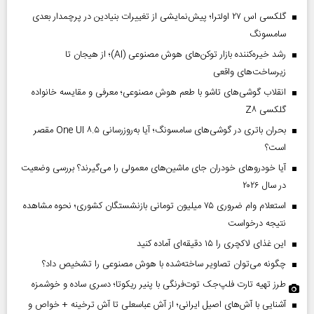
گلکسی اس ۲۷ اولترا؛ پیش‌نمایشی از تغییرات بنیادین در پرچمدار بعدی
سامسونگ
رشد خیره‌کننده بازار توکن‌های هوش مصنوعی (AI)؛ از هیجان تا
زیرساخت‌های واقعی
انقلاب گوشی‌های تاشو‌ با طعم هوش مصنوعی؛ معرفی و مقایسه خانواده
گلکسی Z۸
بحران باتری در گوشی‌های سامسونگ؛ آیا به‌روزرسانی One UI ۸.۵ مقصر
است؟
آیا خودروهای خودران جای ماشین‌های معمولی را می‌گیرند؟ بررسی وضعیت
در سال ۲۰۲۶
استعلام وام ضروری ۷۵ میلیون تومانی بازنشستگان کشوری؛ نحوه مشاهده
نتیجه درخواست
این غذای لاکچری را ۱۵ دقیقه‌ای آماده کنید
چگونه می‌توان تصاویر ساخته‌شده با هوش مصنوعی را تشخیص داد؟
طرز تهیه تارت فلپ‌جک توت‌فرنگی با پنیر ریکوتا؛ دسری ساده و خوشمزه
آشنایی با آش‌های اصیل ایرانی؛ از آش عباسعلی تا آش ترخینه + خواص و