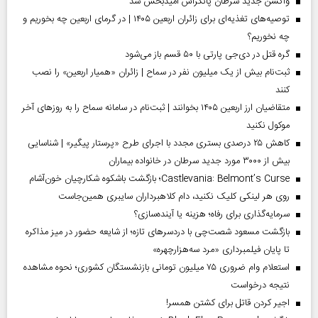
واکسن جدید سرطان پانکراس امیدبخش شد
توصیه‌های تغذیه‌ای برای زائران اربعین ۱۴۰۵ | در گرمای اربعین چه بخوریم و
چه نخوریم؟
گره قتل در دی‌جی پارتی با ۵۰ قسم باز می‌شود
ثبت‌نام بیش از یک میلیون نفر در سماح | زائران «همیار اربعین» را نصب
کنند
متقاضیان ارز اربعین ۱۴۰۵ بخوانند | ثبت‌نام در سامانه سماح را به روز‌های آخر
موکول نکنید
کاهش ۲۵ درصدی بستری مجدد با اجرای طرح «پرستار پیگیر» | شناسایی
بیش از ۳۰۰۰ مورد جدید سرطان در خانواده بیماران
Castlevania: Belmont’s Curse؛ بازگشت باشکوه شکارچیان خون‌آشام
روی هر لینکی کلیک نکنید، دام کلاهبرداران سایبری همین‌جاست
سرمایه‌گذاری برای رفاه؛ هزینه یا آینده‌سازی؟
بازگشت مسعود شصت‌چی با دردسر‌های تازه؛ از شایعه حضور در میز مذاکره
تا پایان فیلمبرداری «مرد سه‌هزارچهره»
استعلام وام ضروری ۷۵ میلیون تومانی بازنشستگان کشوری؛ نحوه مشاهده
نتیجه درخواست
اجیر کردن قاتل برای کشتن همسر!