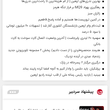
بهترین نذری‌های اربعین | از کم هزینه‌ترین تا راحت‌ترین نذری‌ها
رهگیری پهپاد MQ9 بر فراز تنگه هرمز
‌زائران سبز
در کمین تروریست‌ها هستیم و آماده پاسخ قاطعیم
ثبت‌نام وام اربعین بازنشستگان کشوری آغاز شد | تسهیلات ۲۰ میلیون تومانی
با سود ۵ درصد
سهمیه ۶۰ لیتری پابرجاست | آخرین وضعیت اتصال کارت سوخت به کارت
بانکی
هنرمند منحصر‌به‌فردی را از دست دادیم/ پخش ۲ مجموعه تلویزیونی جدید
زنده‌یاد عبدی در آینده نزدیک
درگیری مرگبار ۲ پسرخاله در پارک
پزشکیان: باید دشمن را وادار کنیم به آنچه امضا کرده پایبند بماند
ببینید | بازدید رئیس رسانه ملی از قلب تپنده رادیو اربعین
پیشنهاد سردبیر