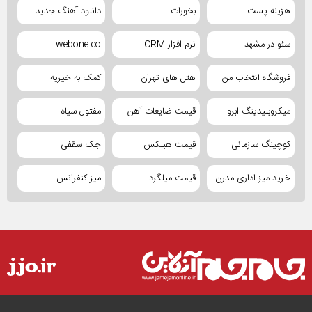
هزینه پست
بخورات
دانلود آهنگ جدید
سئو در مشهد
نرم افزار CRM
webone.co
فروشگاه انتخاب من
هتل های تهران
کمک به خیریه
میکروبلیدینگ ابرو
قیمت ضایعات آهن
مفتول سیاه
کوچینگ سازمانی
قیمت هبلکس
جک سقفی
خرید میز اداری مدرن
قیمت میلگرد
میز کنفرانس