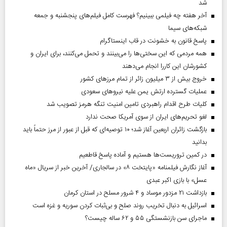
شد
آخر هفته چه فیلمی ببینیم؟ فهرست کامل فیلم‌های پنجشنبه و جمعه
شبکه‌های سیما
پاسخ قانون به خشونت در قاب اینستاگرام
همه مردمی که این سختی‌ها را می‌بینند و تحمل می‌کنند، برای ایران و
کشورشان این کاررا انجام می‌دهند
خروج بیش از ۳ میلیون زائر از تمام مرز‌های کشور
عملیات گسترده ارتش یمن علیه نیروهای سعودی
کلیات طرح اقدام راهبردی تامین امنیت تنگه هرمز تصویب شد
لغو تحریم‌های ایران از سوی آمریکا صحت ندارد
بازگشت زائران اربعین آغاز شد؛ ۱۰ توصیه‌ای که قبل از عبور از مرز حتماً باید
بدانید
در کمین تروریست‌ها هستیم و آماده پاسخ قاطعیم
آغاز نگارش فیلمنامه «پایتخت ۸» در سالجاری/ آخرین خبر از سریال «ماه
عسل» با بازی اکبر عبدی
بازداشت ۲۱ مزدور موساد و ۴ شرور مسلح در استان کرمان
اسرائیل به دنبال تخریب روند صلح و بی‌ثبات کردن سوریه و غزه است
ماجرای سن بازنشستگی ۵۵ و ۶۲ ساله چیست؟