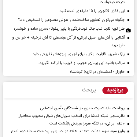
نتیجه درخواست
این غذای لاکچری را ۱۵ دقیقه‌ای آماده کنید
چگونه می‌توان تصاویر ساخته‌شده با هوش مصنوعی را تشخیص داد؟
طرز تهیه تارت فلپ‌جک توت‌فرنگی با پنیر ریکوتا؛ دسری ساده و خوشمزه
آشنایی با آش‌های اصیل ایرانی؛ از آش عباسعلی تا آش ترخینه + خواص و
طرز تهیه
پارک شیرین قابلیت‌ بالایی برای اجرای پروژهای تفریحی دارد
مراقب باشید این بیماری عجیب و غریب را از کنه نگیرید!
خاوران؛ گمشده‌ای در تاریخ کرمانشاه
پربازدید
پربحث
پرداخت مابه‌التفاوت حقوق بازنشستگان تأمین اجتماعی
نظرسنجی شبکه تماشا برای انتخاب سریال‌های شرقی محبوب مخاطبان
«نظم ایرانی» در تنگه هرمز غیرقابل بازگشت است
واریز سود سهام عدالت ۱۴۰۴ تا هفته دولت؛ زمان پرداخت مرحله دوم اعلام