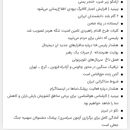
آرامکو زیر ضرب خنجر یمنی
ببینید | افزایش اعتبار کالابرگ بزودی اطلاع‌رسانی می‌شود
۲ گام بلند دانشمندان ایرانی
ایستاده در پناه ضامن
کلیات طرح اقدام راهبردی تامین امنیت تنگه هرمز تصویب شد
پلیسی که دلش برای مردم می‌تپید
هشدار پلیس فتا درباره بدافزار‌های جدید ارز دیجیتال
روایت هنرمندانه از میراث یک رهبر
فصل داغ سریال‌های تلویزیونی
ترافیک سنگین در محور چالوس و آزادراه قزوین ـ کرج ـ تهران
آنتن زنده حق‌الناس است
شروط مذاکراتی ایران
هشدار درباره فعالیت پزشک‌نما‌ها در اینستاگرام
ببینید | کارشناس هواشناسی: برای برخی مناطق کشورمان بارش باران و کاهش
دما را شاهد خواهیم بود
نکو در تبریز
آمادگی کامل برای برگزاری آزمون سراسری/ پیامک مشمولان سهمیه جنگ
جعلی است