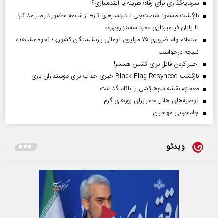
سرمایه‌گذاری برای رفاه؛ هزینه یا آینده‌سازی؟
بازگشت مسعود شصت‌چی با دردسر‌های تازه؛ از شایعه حضور در میز مذاکره
تا پایان فیلمبرداری «مرد سه‌هزارچهره»
استعلام وام ضروری ۷۵ میلیون تومانی بازنشستگان کشوری؛ نحوه مشاهده
نتیجه درخواست
اجیر کردن قاتل برای کشتن همسر!
بازگشت Black Flag Resynced خبری جذاب برای دوستداران بازی
معجزه، نقشه شوهرکشی را ناکام گذاشت
توصیه‌های هلال‌احمر برای روز‌های گرم
جام‌جهانی مهاجران
ویدئو