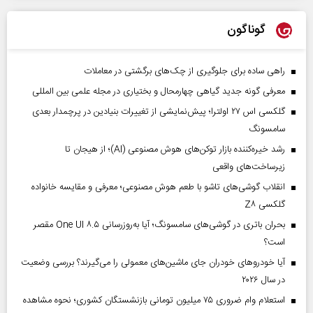
گوناگون
راهی ساده برای جلوگیری از چک‌های برگشتی در معاملات
معرفی گونه جدید گیاهی چهارمحال و بختیاری در مجله علمی بین المللی
گلکسی اس ۲۷ اولترا؛ پیش‌نمایشی از تغییرات بنیادین در پرچمدار بعدی
سامسونگ
رشد خیره‌کننده بازار توکن‌های هوش مصنوعی (AI)؛ از هیجان تا
زیرساخت‌های واقعی
انقلاب گوشی‌های تاشو‌ با طعم هوش مصنوعی؛ معرفی و مقایسه خانواده
گلکسی Z۸
بحران باتری در گوشی‌های سامسونگ؛ آیا به‌روزرسانی One UI ۸.۵ مقصر
است؟
آیا خودروهای خودران جای ماشین‌های معمولی را می‌گیرند؟ بررسی وضعیت
در سال ۲۰۲۶
استعلام وام ضروری ۷۵ میلیون تومانی بازنشستگان کشوری؛ نحوه مشاهده