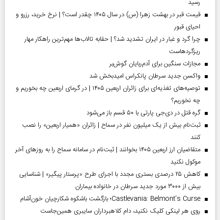
رسید
قیمت قبر در بهشت زهرا (س) در سال ۱۴۰۵ چقدر است؟ | نرخ خرید، رزرو و
احیای قبور
چرا گرد و غبار در ایران تشدید شد؟ | حقابه تالاب‌ها مهم‌ترین راهکار مهار
ریزگردهاست
مجازات سنگین برای آدم‌ربایان گوش‌بر
واکسن جدید سرطان پانکراس امیدبخش شد
توصیه‌های تغذیه‌ای برای زائران اربعین ۱۴۰۵ | در گرمای اربعین چه بخوریم و
چه نخوریم؟
گره قتل در دی‌جی پارتی با ۵۰ قسم باز می‌شود
ثبت‌نام بیش از یک میلیون نفر در سماح | زائران «همیار اربعین» را نصب
کنند
متقاضیان ارز اربعین ۱۴۰۵ بخوانند | ثبت‌نام در سامانه سماح را به روز‌های آخر
موکول نکنید
کاهش ۲۵ درصدی بستری مجدد با اجرای طرح «پرستار پیگیر» | شناسایی
بیش از ۳۰۰۰ مورد جدید سرطان در خانواده بیماران
Castlevania: Belmont’s Curse؛ بازگشت باشکوه شکارچیان خون‌آشام
روی هر لینکی کلیک نکنید، دام کلاهبرداران سایبری همین‌جاست