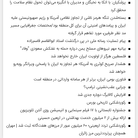
پزشکیان: با اتکا به نخبگان و مدیران با انگیزه می‌توان تحول نظام سلامت را
محقق کرد
بسته‌شدن تنگه هرمز ناشی از تجاوز نظامی آمریکا و رژیم صهیونیستی علیه
ایران و پیامد‌های امنیتی آن برای کل منطقه بود/مختصات جغرافیایی مسیر
مد نظر طرفین، مورد تفاهم قرار گرفته
پیام تسلیت رسانه ملی در پی درگذشت استاد ابوالقاسم قاسم‌زاده
بیانیه مهم نیروهای مسلح یمن درباره حمله به نفتکش سعودی "وفاء"
فلسطین هرگز از اولویت ایران خارج نخواهد شد
هشدار صریح کوثری به آمریکا؛ هر تجاوز به ایران با پاسخی ویرانگر روبه‌رو
خواهد شد
فناوری بومی ایران، برتر از هر سامانه وارداتی در منطقه است
چرایی عقب‌نشینی ترامپ؟
افزایش کالابرگ دوباره جدی شد
رکوردشکنی تاریخی بورس
جشنواره تابستانی با ۱۷ فیلم سینمایی و انیمیشن روی آنتن تلویزیون
ارائه بیش از ۲ میلیون خدمت بهداشتی در اربعین حسینی
رکوردشکنی تردد اربعینی؛ ۶۰ میلیون عبور از مرزهای هفت‌گانه ثبت شد | مهران
همچنان پرترددترین مرز زائران