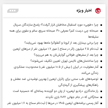
اخبار ویژه
چرا «طوبی» مورد استقبال مخاطبان قرار گرفت؟؛ پاسخ سازندگان سریال
صبحانه چی درست کنم؟ معرفی ۳۰ صبحانه سریع، سالم و مقوی برای همه
سلیقه‌ها
چرا برخی بیماران بعد از کرونا و آنفلوآنزا ماه‌ها بهبود نمی‌یابند؟
ثبت‌نام ۲.۵ میلیون زائر در سماح | عبور ۱.۷ میلیون نفر از مرز‌های اربعین
چرا بعد از سفرهای طولانی گوارش‌تان به هم می‌ریزد؟
چرا ساختمان‌های ناایمن تهران تعیین تکلیف نمی‌شوند؟
آمار معلولیت در ایران | بیش از ۱۰.۵ میلیون نفر با محدودیت عملکردی
زندگی می‌کنند
توصیه‌های طب سنتی برای زائران اربعین | بهترین نوشیدنی ضد عطش و
راهکارهای پیشگیری از گرمازدگی
راز ماندگاری «رادیو اربعین» از زبان دو گوینده؛ رسانه‌ای که حسینیه است
ستارگانی که در جام جهانی ۲۰۲۶ بازی نکردند
آغاز رسمی برنامه‌های اربعین ۱۴۰۵ در مرز‌ها | ثبت‌نام سماح به ۱.۷ میلیون نفر