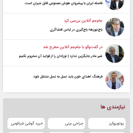
فاصله ایران با پیشرو‌ان هوش مصنوعی قابل جبران است
جام‌جم آنلاین بررسی کرد
باج‌نیوزها؛ باج‌گیری در لباس افشاگری
در گفت‌و‌گو با جام‌جم آنلاین مطرح شد
شیر مادر جایگزین ندارد | نوزادان را از فواید آن محروم نکنیم
فرهنگ اهدای خون باید نسل به نسل منتقل شود
نیازمندی ها
یوتوبروکرز
جراحی بینی
خرید گوشی شیائومی