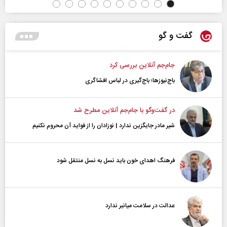
گفت و گو
جام‌جم آنلاین بررسی کرد
باج‌نیوزها؛ باج‌گیری در لباس افشاگری
در گفت‌و‌گو با جام‌جم آنلاین مطرح شد
شیر مادر جایگزین ندارد | نوزادان را از فواید آن محروم نکنیم
فرهنگ اهدای خون باید نسل به نسل منتقل شود
عدالت در سلامت میانبر ندارد