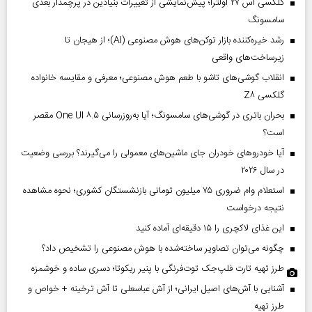
گلکسی اس ۲۷ اولترا؛ پیش‌نمایشی از تغییرات بنیادین در پرچمدار بعدی
سامسونگ
رشد خیره‌کننده بازار توکن‌های هوش مصنوعی (AI)؛ از هیجان تا
زیرساخت‌های واقعی
انقلاب گوشی‌های تاشو‌ با طعم هوش مصنوعی؛ معرفی و مقایسه خانواده
گلکسی Z۸
بحران باتری در گوشی‌های سامسونگ؛ آیا به‌روزرسانی One UI ۸.۵ مقصر
است؟
آیا خودروهای خودران جای ماشین‌های معمولی را می‌گیرند؟ بررسی وضعیت
در سال ۲۰۲۶
استعلام وام ضروری ۷۵ میلیون تومانی بازنشستگان کشوری؛ نحوه مشاهده
نتیجه درخواست
این غذای لاکچری را ۱۵ دقیقه‌ای آماده کنید
چگونه می‌توان تصاویر ساخته‌شده با هوش مصنوعی را تشخیص داد؟
طرز تهیه تارت فلپ‌جک توت‌فرنگی با پنیر ریکوتا؛ دسری ساده و خوشمزه
آشنایی با آش‌های اصیل ایرانی؛ از آش عباسعلی تا آش ترخینه + خواص و
طرز تهیه