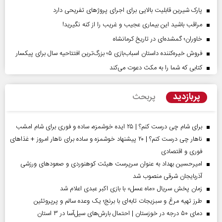
پارک شیرین قابلیت‌ بالایی برای اجرای پروژهای تفریحی دارد
مراقب باشید این بیماری عجیب و غریب را از کنه نگیرید!
خاوران؛ گمشده‌ای در تاریخ کرمانشاه
فروش خیره‌کننده داستان اسباب‌بازی ۵؛ بزرگ‌ترین افتتاحیه سال برای پیکسار
کتابی که شما را به مکث دعوت می‌کند
پربازدید
پربحث
برای شام چی درست کنم؟ | ۲۵ ایده خوشمزه، ساده و فوری برای شام امشب
ناهار چی درست کنم؟ | ۲۰ پیشنهاد خوشمزه و ساده برای ناهار امروز + غذاهای
فوری و اقتصادی
امیرحسین بهداد به عنوان سرپرست هیئت کوهنوردی و صعودهای ورزشی
آذربایجان شرقی منصوب شد
زمان پخش سریال «ماه عسل» با بازی اکبر عبدی اعلام شد
طرز تهیه مرغ و سبزیجات تابه‌ای با برنج؛ یک وعده سالم و پرپروتئین
دمای ۵۰ درجه در خوزستان | احتمال بارش‌های سیل‌آسا در ۳ استان