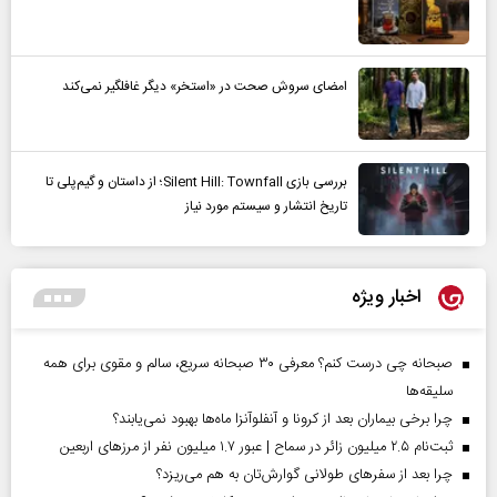
امضای سروش صحت در «استخر» دیگر غافلگیر نمی‌کند
بررسی بازی Silent Hill: Townfall؛ از داستان و گیم‌پلی تا
تاریخ انتشار و سیستم مورد نیاز
اخبار ویژه
صبحانه چی درست کنم؟ معرفی ۳۰ صبحانه سریع، سالم و مقوی برای همه
سلیقه‌ها
چرا برخی بیماران بعد از کرونا و آنفلوآنزا ماه‌ها بهبود نمی‌یابند؟
ثبت‌نام ۲.۵ میلیون زائر در سماح | عبور ۱.۷ میلیون نفر از مرز‌های اربعین
چرا بعد از سفرهای طولانی گوارش‌تان به هم می‌ریزد؟