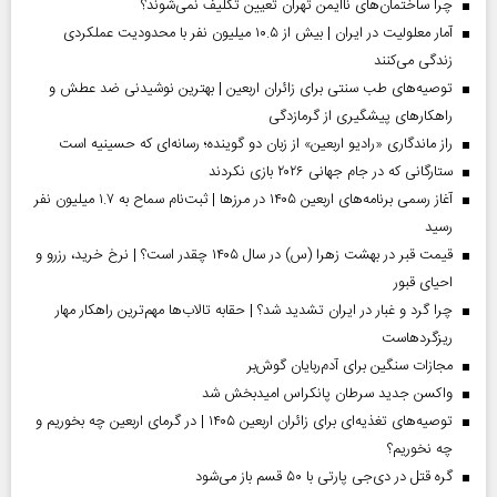
چرا ساختمان‌های ناایمن تهران تعیین تکلیف نمی‌شوند؟
آمار معلولیت در ایران | بیش از ۱۰.۵ میلیون نفر با محدودیت عملکردی
زندگی می‌کنند
توصیه‌های طب سنتی برای زائران اربعین | بهترین نوشیدنی ضد عطش و
راهکارهای پیشگیری از گرمازدگی
راز ماندگاری «رادیو اربعین» از زبان دو گوینده؛ رسانه‌ای که حسینیه است
ستارگانی که در جام جهانی ۲۰۲۶ بازی نکردند
آغاز رسمی برنامه‌های اربعین ۱۴۰۵ در مرز‌ها | ثبت‌نام سماح به ۱.۷ میلیون نفر
رسید
قیمت قبر در بهشت زهرا (س) در سال ۱۴۰۵ چقدر است؟ | نرخ خرید، رزرو و
احیای قبور
چرا گرد و غبار در ایران تشدید شد؟ | حقابه تالاب‌ها مهم‌ترین راهکار مهار
ریزگردهاست
مجازات سنگین برای آدم‌ربایان گوش‌بر
واکسن جدید سرطان پانکراس امیدبخش شد
توصیه‌های تغذیه‌ای برای زائران اربعین ۱۴۰۵ | در گرمای اربعین چه بخوریم و
چه نخوریم؟
گره قتل در دی‌جی پارتی با ۵۰ قسم باز می‌شود