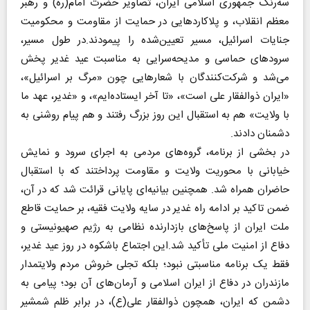
سه‌رنگ جمهوری اسلامی ایران، تصاویر حضرت امام(ره) و رهبر
معظم انقلاب، و پلاکاردهایی در حمایت از مقاومت و محکومیت
جنایات اسرائیل، مسیر تعیین‌شده را پیمودند.در طول مسیر،
سرودهای حماسی و مدیحه‌سرایی به مناسبت عید غدیر پخش
می‌شد و شرکت‌کنندگان با شعارهایی چون «مرگ بر اسرائیل»،
«ایران ذوالفقار علی است»، «تا آخر ایستاده‌ایم»، و «غدیر، عهد ما
با ولایت» هم به استقبال این روز بزرگ رفتند و هم پیام روشنی به
دشمنان دادند.
در بخشی از برنامه، گروه‌های مردمی به اجرای سرود و نمایش
خیابانی با محوریت ولایت و مقاومت پرداختند که با استقبال
حاضران همراه شد. همچنین بیانیه‌ای پایانی قرائت شد که در آن،
ضمن تاکید بر ادامه راه غدیر در سایه ولایت فقیه، بر حمایت قاطع
ملت ایران از پاسخ‌های بازدارنده نظامی به رژیم صهیونیستی و
دفاع از امنیت ملی تأکید شد.این اجتماع باشکوه در روز عید غدیر،
فقط یک برنامه مناسبتی نبود؛ بلکه تجلی خروش مردم ولایتمدار
مازندران در دفاع از ایران اسلامی و آرمان‌های آن بود؛ پیامی به
دشمن که ایران، همچون ذوالفقار علی(ع)، در برابر ظلم شمشیر