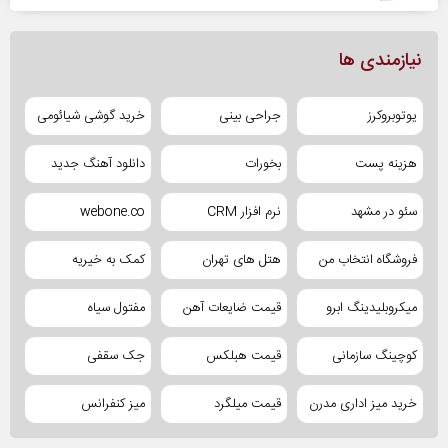
نیازمندی ها
یوتوبروکرز
جراحی بینی
خرید گوشی شیائومی
هزینه پست
بخورات
دانلود آهنگ جدید
سئو در مشهد
نرم افزار CRM
webone.co
فروشگاه انتخاب من
هتل های تهران
کمک به خیریه
میکروبلیدینگ ابرو
قیمت ضایعات آهن
مفتول سیاه
کوچینگ سازمانی
قیمت هبلکس
جک سقفی
خرید میز اداری مدرن
قیمت میلگرد
میز کنفرانس