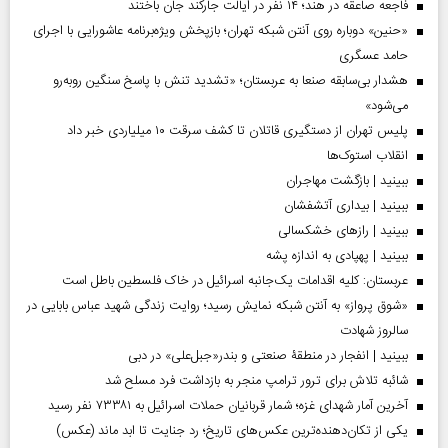
فاجعه صاعقه در هند؛ ۱۴ نفر در ایالت جارکند جان باختند
«حنین» دوباره روی آنتن شبکه تهران؛ بازپخش ویژه‌برنامه عاشورایی با اجرای
حامد عسگری
هشدار بی‌سابقه صنعا به عربستان؛ «تشدید تنش با پاسخ سنگین روبه‌رو
می‌شود»
پلیس تهران از دستگیری قاتلان تا کشف سرقت ۱۰ میلیاردی خبر داد
انقلاب استوک‌ها
ببینید | بازگشت مهاجران
ببینید | بیداری آتشفشان
ببینید | رازهای خشکسالی
ببینید | پهپادی به اندازه پشه
عربستان: کلیه اقدامات یک‌جانبه اسرائیل در خاک فلسطین باطل است
«شوق پرواز» به آنتن شبکه نمایش رسید؛ روایت زندگی شهید عباس بابایی در
سالروز شهادت
ببینید | انفجار در منطقۀ صنعتی و بندر«جبل‌علی» در دبی
شائبه تلاش برای ترور ترامپ منجر به بازداشت فرد مسلح شد
آخرین آمار شهدای غزه؛ شمار قربانیان حملات اسرائیل به ۷۳۳۸۱ نفر رسید
یکی از تکان‌دهنده‌ترین عکس‌های تاریخ؛ رد جنایت تا ابد ماند (عکس)