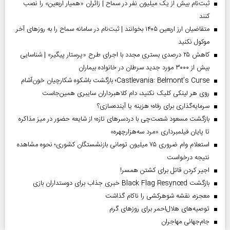
ثبت‌نام بیش از یک میلیون نفر در سماح | زائران «همیار اربعین» را نصب
کنند
متقاضیان ارز اربعین ۱۴۰۵ بخوانند | ثبت‌نام در سامانه سماح را به روز‌های آخر
موکول نکنید
کاهش ۲۵ درصدی بستری مجدد با اجرای طرح «پرستار پیگیر» | شناسایی
بیش از ۳۰۰۰ مورد جدید سرطان در خانواده بیماران
Castlevania: Belmont’s Curse؛ بازگشت باشکوه شکارچیان خون‌آشام
روی هر لینکی کلیک نکنید، دام کلاهبرداران سایبری همین‌جاست
سرمایه‌گذاری برای رفاه؛ هزینه یا آینده‌سازی؟
بازگشت مسعود شصت‌چی با دردسر‌های تازه؛ از شایعه حضور در میز مذاکره
تا پایان فیلمبرداری «مرد سه‌هزارچهره»
استعلام وام ضروری ۷۵ میلیون تومانی بازنشستگان کشوری؛ نحوه مشاهده
نتیجه درخواست
اجیر کردن قاتل برای کشتن همسر!
بازگشت Black Flag Resynced خبری جذاب برای دوستداران بازی
معجزه، نقشه شوهرکشی را ناکام گذاشت
توصیه‌های هلال‌احمر برای روز‌های گرم
جام‌جهانی مهاجران