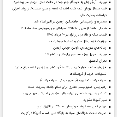
ببینید | آزارگر زنان به خبرنگار جام جم: در حالت عادی نبودم، مرا ببخشید
قصه سریال رویای نیمه شب اختلاف شیعه و سنی نیست/ از روند اجرای
فیلمنامه رضایت دارم
مسیر‌های راهپیمایی جاماندگان اربعین در البرز اعلام شد
به جای مانده از نقل و انتقالات؛ سپاهان و پرسپولیس سد ساختند!
قیمت سکه و طلا در بازار آزاد در ۱۰ مرداد ۱۴۰۵
جزئیات تازه از قتل مادر و دختر با جوهرنمک
رسانه‌های برون‌مرزی راویان جهانی اربعین
ببینید | «چهل روز » محسن چاووشی منتشر شد
بحران کم‌عمق
افزایش سقف اعتبار خرید بازنشستگان کشوری | زمان اعلام مبلغ جدید
تسهیلات خرید از فروشگاه‌ها
اطراف رشت کجا بریم (جاهای دیدنی اطراف رشت)
رهبر یمن: صهیونیسم خطری برای تمام جامعه بشریت است
تعرض به زیرساخت‌های ایران، بنای هژمونی آمریکا را فرو می‌ریزد
سپر آمریکا نشوید
انهدام کامل سه فروند هواپیمای اف ۳۵ در الازرق اردن
ضربات سخت هوافضای سپاه به پایگاه علی السالم آمریکا در کویت