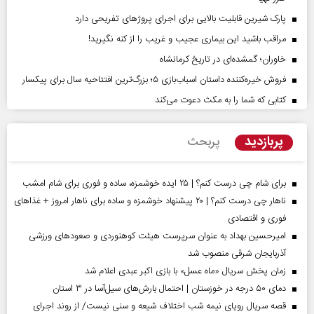
پارک شیرین قابلیت‌ بالایی برای اجرای پروژهای تفریحی دارد
مراقب باشید این بیماری عجیب و غریب را از کنه نگیرید!
خاوران؛ گمشده‌ای در تاریخ کرمانشاه
فروش خیره‌کننده داستان اسباب‌بازی ۵؛ بزرگ‌ترین افتتاحیه سال برای پیکسار
کتابی که شما را به مکث دعوت می‌کند
پربازدید
پربحث
برای شام چی درست کنم؟ | ۲۵ ایده خوشمزه، ساده و فوری برای شام امشب
ناهار چی درست کنم؟ | ۲۰ پیشنهاد خوشمزه و ساده برای ناهار امروز + غذاهای
فوری و اقتصادی
امیرحسین بهداد به عنوان سرپرست هیئت کوهنوردی و صعودهای ورزشی
آذربایجان شرقی منصوب شد
زمان پخش سریال «ماه عسل» با بازی اکبر عبدی اعلام شد
دمای ۵۰ درجه در خوزستان | احتمال بارش‌های سیل‌آسا در ۳ استان
قصه سریال رویای نیمه شب اختلاف شیعه و سنی نیست/ از روند اجرای