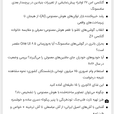
گلکسی اس ۲۷ اولترا؛ پیش‌نمایشی از تغییرات بنیادین در پرچمدار بعدی
سامسونگ
رشد خیره‌کننده بازار توکن‌های هوش مصنوعی (AI)؛ از هیجان تا
زیرساخت‌های واقعی
انقلاب گوشی‌های تاشو‌ با طعم هوش مصنوعی؛ معرفی و مقایسه خانواده
گلکسی Z۸
بحران باتری در گوشی‌های سامسونگ؛ آیا به‌روزرسانی One UI ۸.۵ مقصر
است؟
آیا خودروهای خودران جای ماشین‌های معمولی را می‌گیرند؟ بررسی وضعیت
در سال ۲۰۲۶
استعلام وام ضروری ۷۵ میلیون تومانی بازنشستگان کشوری؛ نحوه مشاهده
نتیجه درخواست
این غذای لاکچری را ۱۵ دقیقه‌ای آماده کنید
چگونه می‌توان تصاویر ساخته‌شده با هوش مصنوعی را تشخیص داد؟
طرز تهیه تارت فلپ‌جک توت‌فرنگی با پنیر ریکوتا؛ دسری ساده و خوشمزه
آشنایی با آش‌های اصیل ایرانی؛ از آش عباسعلی تا آش ترخینه + خواص و
طرز تهیه