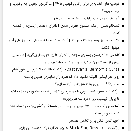
توصیه‌های تغذیه‌ای برای زائران اربعین ۱۴۰۵ | در گرمای اربعین چه بخوریم و
چه نخوریم؟
گره قتل در دی‌جی پارتی با ۵۰ قسم باز می‌شود
ثبت‌نام بیش از یک میلیون نفر در سماح | زائران «همیار اربعین» را نصب
کنند
متقاضیان ارز اربعین ۱۴۰۵ بخوانند | ثبت‌نام در سامانه سماح را به روز‌های آخر
موکول نکنید
کاهش ۲۵ درصدی بستری مجدد با اجرای طرح «پرستار پیگیر» | شناسایی
بیش از ۳۰۰۰ مورد جدید سرطان در خانواده بیماران
Castlevania: Belmont’s Curse؛ بازگشت باشکوه شکارچیان خون‌آشام
روی هر لینکی کلیک نکنید، دام کلاهبرداران سایبری همین‌جاست
سرمایه‌گذاری برای رفاه؛ هزینه یا آینده‌سازی؟
بازگشت مسعود شصت‌چی با دردسر‌های تازه؛ از شایعه حضور در میز مذاکره
تا پایان فیلمبرداری «مرد سه‌هزارچهره»
استعلام وام ضروری ۷۵ میلیون تومانی بازنشستگان کشوری؛ نحوه مشاهده
نتیجه درخواست
اجیر کردن قاتل برای کشتن همسر!
بازگشت Black Flag Resynced خبری جذاب برای دوستداران بازی