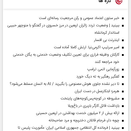
تازه ها
خبر ستون اعتماد عمومی و رکن مرجعیت رسانه‌ای است
ببینید | وضعیت تردد زائران اربعین در مرز خسروی در گفتگو با منوچهر حبیبی
استاندار کرمانشاه
اینترنت بی افسار
امیر سرتیپ اکرمی‌نیا: ارتش کاملا آماده است
کارکنان وظیفه فراری برای تعیین تکلیف وضعیت خدمتی به یگان خدمتی
خود مراجعه کنند
زورآزمایی اتمی ترامپ
کفگیر رهگیر به ته دیگ خورد
تا دیر نشده جلوی هوش مصنوعی را بگیرید / AI به انسان مسلط می‌شود؟
هرمز؛ ابتکارعمل در دست ایران
مشروطه در کوچه‌پس‌کوچه‌های پایتخت
بازداشت قاتل کارگر باربری در باغ‌ویلا
ارائه بیش از ۲ میلیون خدمت بهداشتی در اربعین حسینی
چوبه دار، فرجام قاتلان دختربچه و مرد صاحبخانه
ببینید | فرمانده کل انتظامی جمهوری اسلامی ایران­: مأموریت پلیس تا