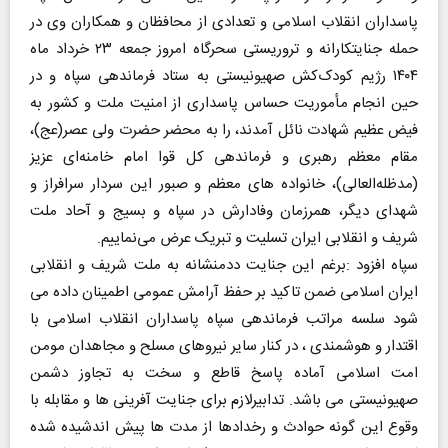
پاسداران انقلاب اسلامی و تعدادی از محافظان و همکاران وی در
حمله جنایتکارانه و تروریستی سحرگاه امروز جمعه ۲۳ خرداد ماه
۱۴۰۴ رژیم کودک‌کش صهیونیستی به ستاد فرماندهی سپاه و در
حین انجام مأموریت حساس پاسداری از امنیت ملت و کشور به
فیض عظیم شهادت نائل آمدند، را به محضر حضرت ولی عصر(عج)،
مقام معظم رهبری و فرماندهی کل قوا امام خامنه‌ای عزیز
(مدظله‌العالی)، خانواده های معظم و صبور این سردار سرافراز و
شهدای دیگر، همرزمان وفادارش در سپاه و بسیج و آحاد ملت
شریف و انقلابی ایران تسلیت و تبریک عرض می‌نماییم.
سپاه افزود :برغم این جنایت ددمنشانه به ملت شریف و انقلابی
ایران اسلامی ضمن تاکید بر حفظ آرامش عمومی اطمینان داده می
شود سلسه مراتب فرماندهی سپاه پاسداران انقلاب اسلامی با
اقتدار و هوشمندی ، در کنار سایر نیروهای مسلح و مجاهدان مومن
امت اسلامی آماده پاسخ قاطع و سخت به تجاوز دشمن
صهیونیستی می باشد. تدابیرلازم برای جنایت آفرینی ها و مقابله با
وقوع این گونه حوادث و رخدادها از مدت ها پیش اندشیده شده