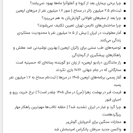
چرا برخی بیماران بعد از کرونا و آنفلوآنزا ماه‌ها بهبود نمی‌یابند؟
ثبت‌نام ۲.۵ میلیون زائر در سماح | عبور ۱.۷ میلیون نفر از مرز‌های اربعین
چرا بعد از سفرهای طولانی گوارش‌تان به هم می‌ریزد؟
چرا ساختمان‌های ناایمن تهران تعیین تکلیف نمی‌شوند؟
آمار معلولیت در ایران | بیش از ۱۰.۵ میلیون نفر با محدودیت عملکردی
زندگی می‌کنند
توصیه‌های طب سنتی برای زائران اربعین | بهترین نوشیدنی ضد عطش و
راهکارهای پیشگیری از گرمازدگی
راز ماندگاری «رادیو اربعین» از زبان دو گوینده؛ رسانه‌ای که حسینیه است
ستارگانی که در جام جهانی ۲۰۲۶ بازی نکردند
آغاز رسمی برنامه‌های اربعین ۱۴۰۵ در مرز‌ها | ثبت‌نام سماح به ۱.۷ میلیون نفر
رسید
قیمت قبر در بهشت زهرا (س) در سال ۱۴۰۵ چقدر است؟ | نرخ خرید، رزرو و
احیای قبور
چرا گرد و غبار در ایران تشدید شد؟ | حقابه تالاب‌ها مهم‌ترین راهکار مهار
ریزگردهاست
مجازات سنگین برای آدم‌ربایان گوش‌بر
واکسن جدید سرطان پانکراس امیدبخش شد