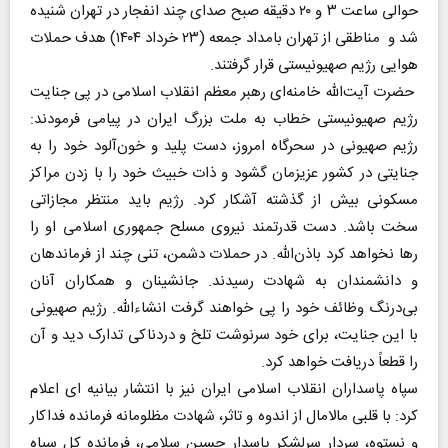
حوالی ساعت ۳ و ۲۰ دقیقه صبح صدای چند انفجار در تهران شنیده
شد و مناطقی از تهران بامداد جمعه (۲۳ خرداد ۱۴۰۴) هدف حملات
هوایی رژیم صهیونیستی قرار گرفتند.
حضرت آیت‌الله خامنه‌ای رهبر معظم انقلاب اسلامی در پی جنایت
رژیم صهیونیستی خطاب به ملت بزرگ ایران در پیامی فرمودند:
رژیم صهیونی در سحرگاه امروز، دست پلید و خون‌آلود خود را به
جنایتی در کشور عزیزمان گشود و ذات خبیث خود را با زدن مراکز
مسکونی بیش از گذشته آشکار کرد. رژیم باید منتظر مجازاتی
سخت باشد. دست قدرتمند نیروی مسلح جمهوری اسلامی او را
رها نخواهد کرد باذن‌الله. در حملات دشمن، تنی چند از فرماندهان
و دانشمندان به شهادت رسیدند. جانشینان و همکاران آنان
بی‌درنگ وظائف خود را پی خواهند گرفت انشاء‌الله. رژیم صهیونی
با این جنایت، برای خود سرنوشت تلخ و دردناکی تدارک دید و آن
را قطعاً دریافت خواهد کرد.
سپاه پاسداران انقلاب اسلامی ایران نیز با انتشار بیانیه ای اعلام
کرد: با قلبی مالامال از اندوه و تاثر، شهادت مظلومانه فرمانده فداکار
و نستوه، سردار سرلشکر پاسدار حسین سلامی، فرمانده کل سپاه