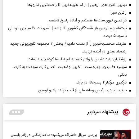
بهترین نذری‌های اربعین | از کم هزینه‌ترین تا راحت‌ترین نذری‌ها
‌زائران سبز
در کمین تروریست‌ها هستیم و آماده پاسخ قاطعیم
ثبت‌نام وام اربعین بازنشستگان کشوری آغاز شد | تسهیلات ۲۰ میلیون تومانی
با سود ۵ درصد
هنرمند منحصر‌به‌فردی را از دست دادیم/ پخش ۲ مجموعه تلویزیونی جدید
زنده‌یاد عبدی در آینده نزدیک
پزشکیان: باید دشمن را وادار کنیم به آنچه امضا کرده پایبند بماند
سهمیه ۶۰ لیتری پابرجاست | آخرین وضعیت اتصال کارت سوخت به کارت
بانکی
درگیری مرگبار ۲ پسرخاله در پارک
ببینید | بازدید رئیس رسانه ملی از قلب تپنده رادیو اربعین
پیشنهاد سردبیر
بررسی سریال «اعتراف می‌کنم»؛ ساختارشکنی در ژانر پلیسی