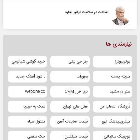
عدالت در سلامت میانبر ندارد
نیازمندی ها
یوتوبروکرز
جراحی بینی
خرید گوشی شیائومی
هزینه پست
بخورات
دانلود آهنگ جدید
سئو در مشهد
نرم افزار CRM
webone.co
فروشگاه انتخاب من
هتل های تهران
کمک به خیریه
میکروبلیدینگ ابرو
قیمت ضایعات آهن
مفتول سیاه
کوچینگ سازمانی
قیمت هبلکس
جک سقفی