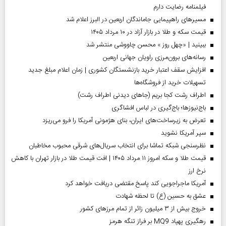
فیلمنامه رضایت دارم
مسیر‌های راهپیمایی جاماندگان اربعین در البرز اعلام شد
قیمت سکه و طلا در بازار آزاد در ۱۰ مرداد ۱۴۰۵
ببینید | «چهل روز » محسن چاووشی منتشر شد
رسانه‌های برون‌مرزی راویان جهانی اربعین
افزایش سقف اعتبار خرید بازنشستگان کشوری | زمان اعلام مبلغ جدید
تسهیلات خرید از فروشگاه‌ها
اطراف رشت کجا بریم (جاهای دیدنی اطراف رشت)
باج‌نیوزها؛ باج‌گیری در لباس افشاگری
تعرض به زیرساخت‌های ایران، بنای هژمونی آمریکا را فرو می‌ریزد
سپر آمریکا نشوید
نظرسنجی شبکه تماشا برای انتخاب سریال‌های شرقی محبوب مخاطبان
قیمت طلا و سکه امروز ۱۱ مرداد ۱۴۰۵ | افت قیمت طلا در بازار تهران با کاهش
نرخ ارز
آمریکا ماجراجویی کند پاسخ مقتضی دریافت خواهد کرد
عشق به حسین (ع) تا لحظه شهادت
خروج بیش از ۳ میلیون زائر از تمام مرز‌های کشور
رهگیری پهپاد MQ9 بر فراز تنگه هرمز