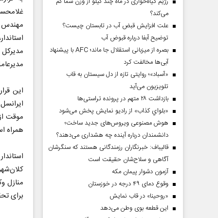
رژیم گیاه‌خواری در ماه چند کیلو از وزن شما کم
غلامحسی
می‌کند؟
مهندس م
علت افزایش قبض آب در تابستان چیست؟
استاندار
توضیح آبفا درباره قبوض آب
بصره از میزبانی استقلال جا ماند؛ AFC با پیشنهاد
مدیرکل 
آبی‌ها مخالفت کرد
مدیرعامل
«آسباد»؛ روایتی تازه از دل سیستان به قاب
تلویزیون می‌آید
بازداشت ۲۸ متهم در پرونده تراستی‌ها
«بلواي کذاب» از رادیو نمایش پخش می‌شود
هوش مصنوعی ویروس‌های جدید ساخت؛
همراه ا
دانشمندان درباره آینده چه هشداری می‌دهند؟
قالیباف: خبرنگاران رزمندگانی هستند که سنگرشان
استاندار
آگاهی و سلاح‌شان حقیقت است
کلان‌شهر
آزمون دشوار پیمان مکه
منازل و‌
وقوع دمای ۴۹ درجه در خوزستان
برای تح
«روحینا» در قاب نمایش
این قطعه بوی وطن می‌دهد