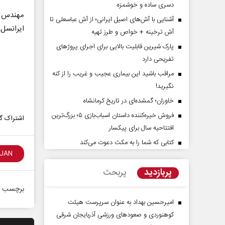
دسری ساده و خوشمزه
مهندس م
آشنایی با آش‌های اصیل ایرانی؛ از آش عباسعلی تا
ایرانسل،
آش ترخینه + خواص و طرز تهیه
پارک شیرین قابلیت‌ بالایی برای اجرای پروژهای
تفریحی دارد
مراقب باشید این بیماری عجیب و غریب را از کنه
نگیرید!
خاوران؛ گمشده‌ای در تاریخ کرمانشاه
 آرامش‌ بخش
روز روایتگران حقیقت
فروش خیره‌کننده داستان اسباب‌بازی ۵؛ بزرگ‌ترین
اشتراک گذ
افتتاحیه سال برای پیکسار
دکتر حسین قرایی - مدیر کل روابط عمومی
دکت
کتابی که شما را به مکث دعوت می‌کند
رسانه ملی
پربازدید
پربحث
برچسب ه
امیرحسین بهداد به عنوان سرپرست هیئت
کوهنوردی و صعودهای ورزشی آذربایجان شرقی