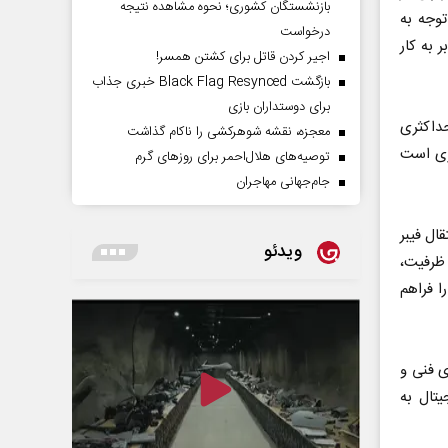
بازنشستگان کشوری؛ نحوه مشاهده نتیجه
وجه به
درخواست
 به کار
اجیر کردن قاتل برای کشتن همسر!
بازگشت Black Flag Resynced خبری جذاب
برای دوستداران بازی
داکثری
معجزه، نقشه شوهرکشی را ناکام گذاشت
جاری است
توصیه‌های هلال‌احمر برای روز‌های گرم
جام‌جهانی مهاجران
 انتقال فیبر
ویدئو
ظرفیت،
 فراهم
ی فنی و
تال به