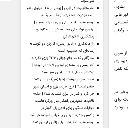
نمی‌شوند؟
 مشهد،
آمار معلولیت در ایران | بیش از ۱۰.۵ میلیون نفر
ر عالی
با محدودیت عملکردی زندگی می‌کنند
 شمسایی
توصیه‌های طب سنتی برای زائران اربعین |
بهترین نوشیدنی ضد عطش و راهکارهای
 رفیعی
پیشگیری از گرمازدگی
راز ماندگاری «رادیو اربعین» از زبان دو گوینده؛
رسانه‌ای که حسینیه است
 معادل ۱۵۰۰ میلیارد تومان (۱.۵ همت) از سوی
ستارگانی که در جام جهانی ۲۰۲۶ بازی نکردند
رارداد بهره‌برداری
آغاز رسمی برنامه‌های اربعین ۱۴۰۵ در مرز‌ها |
ود کیفیت شبکه تلفن
ثبت‌نام سماح به ۱.۷ میلیون نفر رسید
قیمت قبر در بهشت زهرا (س) در سال ۱۴۰۵
چقدر است؟ | نرخ خرید، رزرو و احیای قبور
باطی در
چرا گرد و غبار در ایران تشدید شد؟ | حقابه
عت برای
تالاب‌ها مهم‌ترین راهکار مهار ریزگردهاست
ی موجود
مجازات سنگین برای آدم‌ربایان گوش‌بر
واکسن جدید سرطان پانکراس امیدبخش شد
توصیه‌های تغذیه‌ای برای زائران اربعین ۱۴۰۵ |