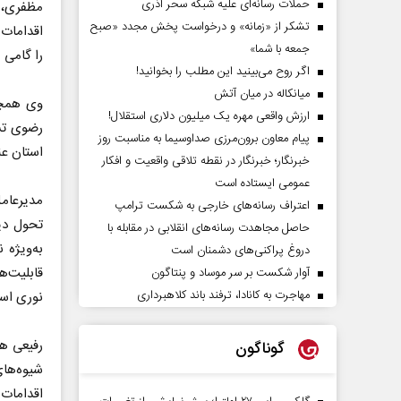
حملات رسانه‌ای علیه شبکه سحر آذری
مظفری، ت
تشکر از «زمانه» و درخواست پخش مجدد «صبح
اقدامات 
جمعه با شما»
را گامی 
اگر روح می‌بینید این مطلب را بخوانید!
میانکاله در میان آتش
ارزش واقعی مهره یک میلیون دلاری استقلال!
رضوی تشک
پیام معاون برون‌مرزی صداوسیما به مناسبت روز
استان عن
خبرنگار؛ خبرنگار در نقطه تلاقی واقعیت و افکار
عمومی ایستاده است
مدیرعامل
اعتراف رسانه‌های خارجی به شکست ترامپ
تحول دی
حاصل مجاهدت رسانه‌های انقلابی در مقابله با
دروغ پراکنی‌های دشمنان است
آوار شکست بر سر موساد و پنتاگون
مهاجرت به کانادا، ترفند باند کلاهبرداری
نوری است
رفیعی هم
گوناگون
اقدامات 