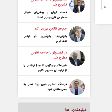
تشریح شد
فاصله ایران با پیشرو‌ان هوش
مصنوعی قابل جبران است
جام‌جم آنلاین بررسی کرد
باج‌نیوزها؛ باج‌گیری در لباس
افشاگری
در گفت‌و‌گو با جام‌جم آنلاین
مطرح شد
شیر مادر جایگزین ندارد | نوزادان را
از فواید آن محروم نکنیم
فرهنگ اهدای خون باید نسل به
نسل منتقل شود
نیازمندی ها