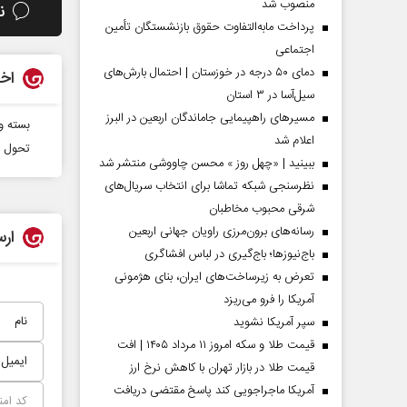
منصوب شد
ن
پرداخت مابه‌التفاوت حقوق بازنشستگان تأمین
اجتماعی
دمای ۵۰ درجه در خوزستان | احتمال بارش‌های
اخب
سیل‌آسا در ۳ استان
مسیر‌های راهپیمایی جاماندگان اربعین در البرز
بسته و
اعلام شد
تحول د
ببینید | «چهل روز » محسن چاووشی منتشر شد
نظرسنجی شبکه تماشا برای انتخاب سریال‌های
شرقی محبوب مخاطبان
رسانه‌های برون‌مرزی راویان جهانی اربعین
ارس
 مردادماه
صفحات نخست‌روزنامه‌ها‌ی‌چهارشنبه‌۷‌مردادماه
صفحات 
باج‌نیوزها؛ باج‌گیری در لباس افشاگری
تعرض به زیرساخت‌های ایران، بنای هژمونی
آمریکا را فرو می‌ریزد
سپر آمریکا نشوید
قیمت طلا و سکه امروز ۱۱ مرداد ۱۴۰۵ | افت
قیمت طلا در بازار تهران با کاهش نرخ ارز
آمریکا ماجراجویی کند پاسخ مقتضی دریافت