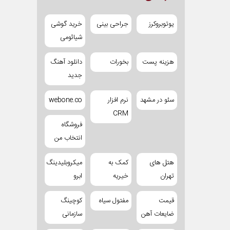
یوتوبروکرز
جراحی بینی
خرید گوشی
شیائومی
هزینه پست
بخورات
دانلود آهنگ
جدید
سئو در مشهد
نرم افزار
webone.co
CRM
فروشگاه
انتخاب من
هتل های
کمک به
میکروبلیدینگ
تهران
خیریه
ابرو
قیمت
مفتول سیاه
کوچینگ
ضایعات آهن
سازمانی