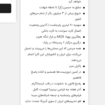
خواهد کرد
عشق به حسین (ع) تا لحظه شهادت
خروج بیش از ۳ میلیون زائر از تمام مرز‌های
کشور
سهمیه ۶۰ لیتری پابرجاست | آخرین وضعیت
اتصال کارت سوخت به کارت بانکی
رهگیری پهپاد MQ9 بر فراز تنگه هرمز
درگیری مرگبار ۲ پسرخاله در پارک
همه مردمی که این سختی‌ها را می‌بینند و تحمل
می‌کنند، برای ایران و کشورشان این کاررا انجام
می‌دهند
‌زائران سبز
در کمین تروریست‌ها هستیم و آماده پاسخ
قاطعیم
پاسخ قانون به خشونت در قاب اینستاگرام
آخر هفته چه فیلمی ببینیم؟ فهرست کامل
فیلم‌های پنجشنبه و جمعه شبکه‌های سیما
لغو تحریم‌های ایران از سوی آمریکا صحت ندارد