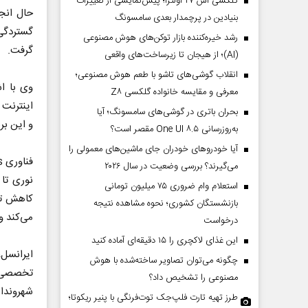
گلکسی اس ۲۷ اولترا؛ پیش‌نمایشی از تغییرات
حال انج
بنیادین در پرچمدار بعدی سامسونگ
گستردگی 
رشد خیره‌کننده بازار توکن‌های هوش مصنوعی
گرفت.
(AI)؛ از هیجان تا زیرساخت‌های واقعی
انقلاب گوشی‌های تاشو‌ با طعم هوش مصنوعی؛
وی با ا
معرفی و مقایسه خانواده گلکسی Z۸
بحران باتری در گوشی‌های سامسونگ؛ آیا
و این بر
به‌روزرسانی One UI ۸.۵ مقصر است؟
آیا خودروهای خودران جای ماشین‌های معمولی را
می‌گیرند؟ بررسی وضعیت در سال ۲۰۲۶
نوری تا
استعلام وام ضروری ۷۵ میلیون تومانی
کاهش تأ
بازنشستگان کشوری؛ نحوه مشاهده نتیجه
می‌کند و
درخواست
این غذای لاکچری را ۱۵ دقیقه‌ای آماده کنید
ایرانسل،
چگونه می‌توان تصاویر ساخته‌شده با هوش
تخصصی خ
مصنوعی را تشخیص داد؟
شهروندان
طرز تهیه تارت فلپ‌جک توت‌فرنگی با پنیر ریکوتا؛