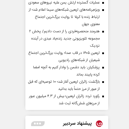
عملیات گسترده ارتش یمن علیه نیروهای سعودی
ویژه‌برنامه‌های اربعین شبکه‌های سیما اعلام شد؛ از
ارتباط زنده با کربلا تا روایت بزرگ‌ترین اجتماع
معنوی جهان
هنرمند منحصر‌به‌فردی را از دست دادیم/ پخش ۲
مجموعه تلویزیونی جدید زنده‌یاد عبدی در آینده
نزدیک
اربعین ۱۴۰۵ در قاب صدا؛ روایت بزرگ‌ترین اجتماع
شیعیان از شبکه‌های رادیویی
پزشکیان: باید دشمن را وادار کنیم به آنچه امضا
کرده پایبند بماند
بازگشت زائران اربعین آغاز شد؛ ۱۰ توصیه‌ای که قبل
از عبور از مرز حتماً باید بدانید
رکورد تردد زائران اربعین؛ بیش از ۴.۳ میلیون عبور
از مرزهای شش‌گانه ثبت شد
پیشنهاد سردبیر