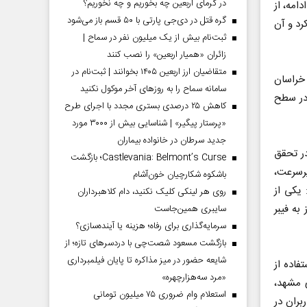
در گرمای اربعین چه بخوریم و چه نخوریم؟
امه، از
گره قتل در دی‌جی پارتی با ۵۰ قسم باز می‌شود
رد و آن
ثبت‌نام بیش از یک میلیون نفر در سماح |
زائران «همیار اربعین» را نصب کنند
متقاضیان ارز اربعین ۱۴۰۵ بخوانند | ثبت‌نام در
ایرانسل در ۱۹ شهر استان خراسان
سامانه سماح را به روز‌های آخر موکول نکنید
 در سطح
کاهش ۲۵ درصدی بستری مجدد با اجرای طرح
«پرستار پیگیر» | شناسایی بیش از ۳۰۰۰ مورد
جدید سرطان در خانواده بیماران
در تحقق
Castlevania: Belmont’s Curse؛ بازگشت
رسرعت،
باشکوه شکارچیان خون‌آشام
داد: یکی از
روی هر لینکی کلیک نکنید، دام کلاهبرداران
ن نیاز به فیبر
سایبری همین‌جاست
سرمایه‌گذاری برای رفاه؛ هزینه یا آینده‌سازی؟
بازگشت مسعود شصت‌چی با دردسر‌های تازه؛ از
شایعه حضور در میز مذاکره تا پایان فیلمبرداری
فاده از
«مرد سه‌هزارچهره»
 شهرداری مشهد،
استعلام وام ضروری ۷۵ میلیون تومانی
بران در