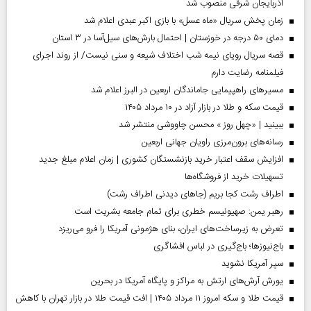
آذربایجان شرقی منصوب شد
زمان پخش سریال «ماه عسل» با بازی اکبر عبدی اعلام شد
دمای ۵۰ درجه در خوزستان | احتمال بارش‌های سیل‌آسا در ۳ استان
قصه سریال رویای نیمه شب اختلاف شیعه و سنی نیست/ از روند اجرای
فیلمنامه رضایت دارم
مسیر‌های راهپیمایی جاماندگان اربعین در البرز اعلام شد
قیمت سکه و طلا در بازار آزاد در ۱۰ مرداد ۱۴۰۵
ببینید | «چهل روز » محسن چاووشی منتشر شد
رسانه‌های برون‌مرزی راویان جهانی اربعین
افزایش سقف اعتبار خرید بازنشستگان کشوری | زمان اعلام مبلغ جدید
تسهیلات خرید از فروشگاه‌ها
اطراف رشت کجا بریم (جاهای دیدنی اطراف رشت)
رهبر یمن: صهیونیسم خطری برای تمام جامعه بشریت است
تعرض به زیرساخت‌های ایران، بنای هژمونی آمریکا را فرو می‌ریزد
باج‌نیوزها؛ باج‌گیری در لباس افشاگری
سپر آمریکا نشوید
یورش آرش‌های ارتش به مراکز و پایگاه‌ آمریکا در بحرین
قیمت طلا و سکه امروز ۱۱ مرداد ۱۴۰۵ | افت قیمت طلا در بازار تهران با کاهش