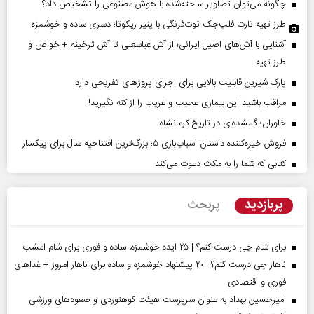
چگونه می‌توان تصاویر ساخته‌شده با هوش مصنوعی را تشخیص داد؟
طرز تهیه تارت فلپ‌جک توت‌فرنگی با پنیر ریکوتا؛ دسری ساده و خوشمزه
آشنایی با آش‌های اصیل ایرانی؛ از آش عباسعلی تا آش ترخینه + خواص و
طرز تهیه
پارک شیرین قابلیت‌ بالایی برای اجرای پروژهای تفریحی دارد
مراقب باشید این بیماری عجیب و غریب را از کنه نگیرید!
خاوران؛ گمشده‌ای در تاریخ کرمانشاه
فروش خیره‌کننده داستان اسباب‌بازی ۵؛ بزرگ‌ترین افتتاحیه سال برای پیکسار
کتابی که شما را به مکث دعوت می‌کند
پربازدید
پربحث
برای شام چی درست کنم؟ | ۲۵ ایده خوشمزه، ساده و فوری برای شام امشب
ناهار چی درست کنم؟ | ۲۰ پیشنهاد خوشمزه و ساده برای ناهار امروز + غذاهای
فوری و اقتصادی
امیرحسین بهداد به عنوان سرپرست هیئت کوهنوردی و صعودهای ورزشی