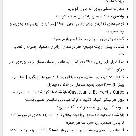
ریزگردهاست
مجازات سنگین برای آدم‌ربایان گوش‌بر
واکسن جدید سرطان پانکراس امیدبخش شد
توصیه‌های تغذیه‌ای برای زائران اربعین ۱۴۰۵ | در گرمای اربعین چه بخوریم و
چه نخوریم؟
گره قتل در دی‌جی پارتی با ۵۰ قسم باز می‌شود
ثبت‌نام بیش از یک میلیون نفر در سماح | زائران «همیار اربعین» را نصب
کنند
متقاضیان ارز اربعین ۱۴۰۵ بخوانند | ثبت‌نام در سامانه سماح را به روز‌های آخر
موکول نکنید
کاهش ۲۵ درصدی بستری مجدد با اجرای طرح «پرستار پیگیر» | شناسایی
بیش از ۳۰۰۰ مورد جدید سرطان در خانواده بیماران
Castlevania: Belmont’s Curse؛ بازگشت باشکوه شکارچیان خون‌آشام
روی هر لینکی کلیک نکنید، دام کلاهبرداران سایبری همین‌جاست
سرمایه‌گذاری برای رفاه؛ هزینه یا آینده‌سازی؟
بازگشت مسعود شصت‌چی با دردسر‌های تازه؛ از شایعه حضور در میز مذاکره
تا پایان فیلمبرداری «مرد سه‌هزارچهره»
استعلام وام ضروری ۷۵ میلیون تومانی بازنشستگان کشوری؛ نحوه مشاهده