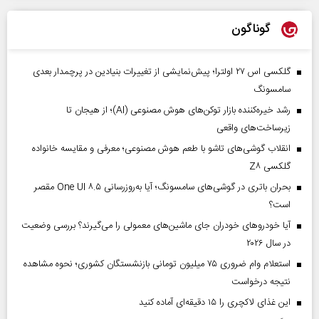
گوناگون
گلکسی اس ۲۷ اولترا؛ پیش‌نمایشی از تغییرات بنیادین در پرچمدار بعدی
سامسونگ
رشد خیره‌کننده بازار توکن‌های هوش مصنوعی (AI)؛ از هیجان تا
زیرساخت‌های واقعی
انقلاب گوشی‌های تاشو‌ با طعم هوش مصنوعی؛ معرفی و مقایسه خانواده
گلکسی Z۸
بحران باتری در گوشی‌های سامسونگ؛ آیا به‌روزرسانی One UI ۸.۵ مقصر
است؟
آیا خودروهای خودران جای ماشین‌های معمولی را می‌گیرند؟ بررسی وضعیت
در سال ۲۰۲۶
استعلام وام ضروری ۷۵ میلیون تومانی بازنشستگان کشوری؛ نحوه مشاهده
نتیجه درخواست
این غذای لاکچری را ۱۵ دقیقه‌ای آماده کنید