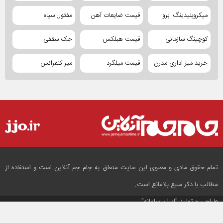
میکروبلیدینگ ابرو
قیمت ضایعات آهن
مفتول سیاه
کوچینگ سازمانی
قیمت هبلکس
جک سقفی
خرید میز اداری مدرن
قیمت میلگرد
میز کنفرانس
تمام حقوق مادی و معنوی این سایت متعلق به جام جم آنلاین است و استفاده از
مطالب با ذکر منبع بلامانع است.
طراحی و تولید
"ایران سامانه"