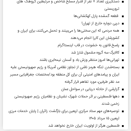
دستگیری تعداد ۸ نفر از اشرار مسلح شاخص و مرتبطین گروهک های
تروریستی
قطعه گمشده پازل کهکشانی‌ها
دربی دوباره خارج از تهران!
همه مردمی که این سختی‌ها را می‌بینند و تحمل می‌کنند، برای ایران و
کشورشان این کاررا انجام می‌دهند
پاسخ قانون به خشونت در قاب اینستاگرام
کالابرگ سه گروه مشمول شارژ شد
تهرانی‌ها امروز منتظر وزش باد و آسمان نیمه‌ابری باشند
بسته‌شدن تنگه هرمز ناشی از تجاوز نظامی آمریکا و رژیم صهیونیستی علیه
ایران و پیامد‌های امنیتی آن برای کل منطقه بود/مختصات جغرافیایی مسیر
مد نظر طرفین، مورد تفاهم قرار گرفته
گزارشی از حادثه دریایی در سواحل عمان
دهها فلسطینی بر اثر حملات شهرک نشینان و نظامیان رژیم صهیونیستی
زخمی شدند
توصیه‌های مهم ستاد مرکزی اربعین برای بازگشت زائران | پایان خدمات مرزی
اربعین ۱۵ مرداد ۱۴۰۵
فلسطین هرگز از اولویت ایران خارج نخواهد شد