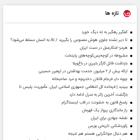
تازه ها
کفگیر رهگیر به ته دیگ خورد
تا دیر نشده جلوی هوش مصنوعی را بگیرید / AI به انسان مسلط می‌شود؟
هرمز؛ ابتکارعمل در دست ایران
مشروطه در کوچه‌پس‌کوچه‌های پایتخت
بازداشت قاتل کارگر باربری در باغ‌ویلا
ارائه بیش از ۲ میلیون خدمت بهداشتی در اربعین حسینی
چوبه دار، فرجام قاتلان دختربچه و مرد صاحبخانه
ببینید | فرمانده کل انتظامی جمهوری اسلامی ایران­: مأموریت پلیس تا
بازگشت آخرین زائر به منزل ادامه دارد
پاسخ قانون به خشونت در قاب اینستاگرام
راز ماندگاری پرواز یک قهرمان
نقشه جهادی برای ایران
رکوردشکنی تاریخی بورس
هم دنبال جوانگرایی هستم هم نتیجه