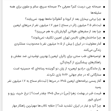
صبحانه چی درست کنم؟ معرفی ۳۰ صبحانه سریع، سالم و مقوی برای همه
سلیقه‌ها
چرا برخی بیماران بعد از کرونا و آنفلوآنزا ماه‌ها بهبود نمی‌یابند؟
ثبت‌نام ۲.۵ میلیون زائر در سماح | عبور ۱.۷ میلیون نفر از مرز‌های اربعین
چرا بعد از سفرهای طولانی گوارش‌تان به هم می‌ریزد؟
چرا ساختمان‌های ناایمن تهران تعیین تکلیف نمی‌شوند؟
آمار معلولیت در ایران | بیش از ۱۰.۵ میلیون نفر با محدودیت عملکردی
زندگی می‌کنند
توصیه‌های طب سنتی برای زائران اربعین | بهترین نوشیدنی ضد عطش و
راهکارهای پیشگیری از گرمازدگی
راز ماندگاری «رادیو اربعین» از زبان دو گوینده؛ رسانه‌ای که حسینیه است
ستارگانی که در جام جهانی ۲۰۲۶ بازی نکردند
آغاز رسمی برنامه‌های اربعین ۱۴۰۵ در مرز‌ها | ثبت‌نام سماح به ۱.۷ میلیون نفر
رسید
قیمت قبر در بهشت زهرا (س) در سال ۱۴۰۵ چقدر است؟ | نرخ خرید، رزرو و
احیای قبور
چرا گرد و غبار در ایران تشدید شد؟ | حقابه تالاب‌ها مهم‌ترین راهکار مهار