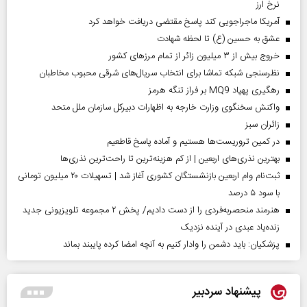
نرخ ارز
آمریکا ماجراجویی کند پاسخ مقتضی دریافت خواهد کرد
عشق به حسین (ع) تا لحظه شهادت
خروج بیش از ۳ میلیون زائر از تمام مرز‌های کشور
نظرسنجی شبکه تماشا برای انتخاب سریال‌های شرقی محبوب مخاطبان
رهگیری پهپاد MQ9 بر فراز تنگه هرمز
واکنش سخنگوی وزارت خارجه به اظهارات دبیرکل سازمان ملل متحد
‌زائران سبز
در کمین تروریست‌ها هستیم و آماده پاسخ قاطعیم
بهترین نذری‌های اربعین | از کم هزینه‌ترین تا راحت‌ترین نذری‌ها
ثبت‌نام وام اربعین بازنشستگان کشوری آغاز شد | تسهیلات ۲۰ میلیون تومانی
با سود ۵ درصد
هنرمند منحصر‌به‌فردی را از دست دادیم/ پخش ۲ مجموعه تلویزیونی جدید
زنده‌یاد عبدی در آینده نزدیک
پزشکیان: باید دشمن را وادار کنیم به آنچه امضا کرده پایبند بماند
پیشنهاد سردبیر