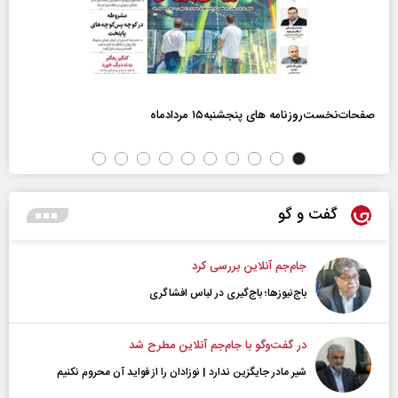
صفحات‌نخست‌روزنامه ها‌ی پنجشنبه‌۱۵ مردادماه
گفت و گو
جام‌جم آنلاین بررسی کرد
باج‌نیوزها؛ باج‌گیری در لباس افشاگری
در گفت‌و‌گو با جام‌جم آنلاین مطرح شد
شیر مادر جایگزین ندارد | نوزادان را از فواید آن محروم نکنیم