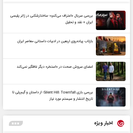
بررسی سریال «اعتراف می‌کنم»؛ ساختارشکنی در ژانر پلیسی
ایران + نقد و تحلیل
بازتاب پیاده‌روی اربعین در ادبیات داستانی معاصر ایران
امضای سروش صحت در «استخر» دیگر غافلگیر نمی‌کند
بررسی بازی Silent Hill: Townfall؛ از داستان و گیم‌پلی تا
تاریخ انتشار و سیستم مورد نیاز
اخبار ویژه