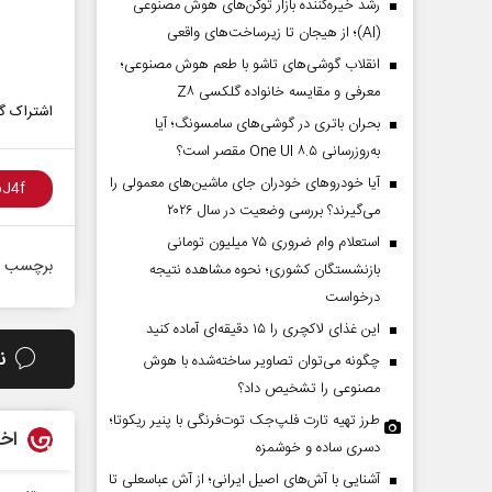
رشد خیره‌کننده بازار توکن‌های هوش مصنوعی
(AI)؛ از هیجان تا زیرساخت‌های واقعی
انقلاب گوشی‌های تاشو‌ با طعم هوش مصنوعی؛
معرفی و مقایسه خانواده گلکسی Z۸
اشتراک گذ
بحران باتری در گوشی‌های سامسونگ؛ آیا
به‌روزرسانی One UI ۸.۵ مقصر است؟
آیا خودروهای خودران جای ماشین‌های معمولی را
می‌گیرند؟ بررسی وضعیت در سال ۲۰۲۶
استعلام وام ضروری ۷۵ میلیون تومانی
برچسب ه
بازنشستگان کشوری؛ نحوه مشاهده نتیجه
درخواست
این غذای لاکچری را ۱۵ دقیقه‌ای آماده کنید
ن
چگونه می‌توان تصاویر ساخته‌شده با هوش
مصنوعی را تشخیص داد؟
طرز تهیه تارت فلپ‌جک توت‌فرنگی با پنیر ریکوتا؛
اخب
دسری ساده و خوشمزه
آشنایی با آش‌های اصیل ایرانی؛ از آش عباسعلی تا