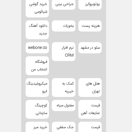
یوتوبروکرز
جراحی بینی
خرید گوشی
شیائومی
هزینه پست
بخورات
دانلود آهنگ
جدید
سئو در مشهد
نرم افزار
webone.co
CRM
فروشگاه
انتخاب من
هتل های
کمک به
میکروبلیدینگ
تهران
خیریه
ابرو
قیمت
مفتول سیاه
کوچینگ
ضایعات آهن
سازمانی
قیمت
جک سقفی
خرید میز