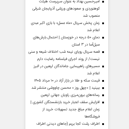
امیرحسین بهداد به عنوان سرپرست هیئت
کوهنوردی و صعودهای ورزشی آذربایجان شرقی
منصوب شد
زمان پخش سریال «ماه عسل» با بازی اکبر عبدی
اعلام شد
دمای ۵۰ درجه در خوزستان | احتمال بارش‌های
سیل‌آسا در ۳ استان
قصه سریال رویای نیمه شب اختلاف شیعه و سنی
نیست/ از روند اجرای فیلمنامه رضایت دارم
مسیر‌های راهپیمایی جاماندگان اربعین در البرز
اعلام شد
مردادماه
صفحات نخست روزنامه ها‌ی‌سه‌شنبه ۶ مردادماه
صفحات
قیمت سکه و طلا در بازار آزاد در ۱۰ مرداد ۱۴۰۵
ببینید | «چهل روز » محسن چاووشی منتشر شد
رسانه‌های برون‌مرزی راویان جهانی اربعین
افزایش سقف اعتبار خرید بازنشستگان کشوری |
زمان اعلام مبلغ جدید تسهیلات خرید از
فروشگاه‌ها
اطراف رشت کجا بریم (جاهای دیدنی اطراف