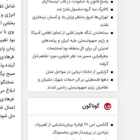
پاسخ قانون به خشونت در قاب اینستاگرام
شاغل تق
کالابرگ سه گروه مشمول شارژ شد
انرژی و 
تهرانی‌ها امروز منتظر وزش باد و آسمان نیمه‌ابری
بخشی از
باشند
وی با بی
بسته‌شدن تنگه هرمز ناشی از تجاوز نظامی آمریکا
بود تغیی
و رژیم صهیونیستی علیه ایران و پیامد‌های
زمان پای
امنیتی آن برای کل منطقه بود/مختصات
جغرافیایی مسیر مد نظر طرفین، مورد تفاهم قرار
فرهادی خ
گرفته
آینده وا
گزارشی از حادثه دریایی در سواحل عمان
صبح برگزا
دهها فلسطینی بر اثر حملات شهرک نشینان و
سخنگوی 
نظامیان رژیم صهیونیستی زخمی شدند
ابلاغ می
فرهادی ب
گوناگون
اعمال شد
حل شود. 
گلکسی اس ۲۷ اولترا؛ پیش‌نمایشی از تغییرات
بنیادین در پرچمدار بعدی سامسونگ