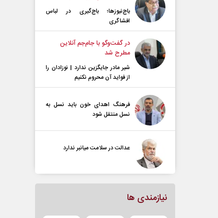
باج‌نیوزها؛ باج‌گیری در لباس
افشاگری
در گفت‌و‌گو با جام‌جم آنلاین
مطرح شد
شیر مادر جایگزین ندارد | نوزادان را
از فواید آن محروم نکنیم
فرهنگ اهدای خون باید نسل به
نسل منتقل شود
عدالت در سلامت میانبر ندارد
نیازمندی ها