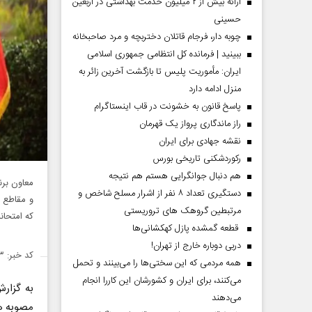
ارائه بیش از ۲ میلیون خدمت بهداشتی در اربعین
حسینی
چوبه دار، فرجام قاتلان دختربچه و مرد صاحبخانه
ببینید | فرمانده کل انتظامی جمهوری اسلامی
ایران­: مأموریت پلیس تا بازگشت آخرین زائر به
منزل ادامه دارد
پاسخ قانون به خشونت در قاب اینستاگرام
راز ماندگاری پرواز یک قهرمان
نقشه جهادی برای ایران
رکوردشکنی تاریخی بورس
هم دنبال جوانگرایی هستم هم نتیجه
معاون برن
دستگیری تعداد ۸ نفر از اشرار مسلح شاخص و
و مقاطع م
مرتبطین گروهک های تروریستی
که امتحانا
قطعه گمشده پازل کهکشانی‌ها
دربی دوباره خارج از تهران!
کد خبر: ۱۵۰۳۲۹۳
همه مردمی که این سختی‌ها را می‌بینند و تحمل
می‌کنند، برای ایران و کشورشان این کاررا انجام
به گزار
می‌دهند