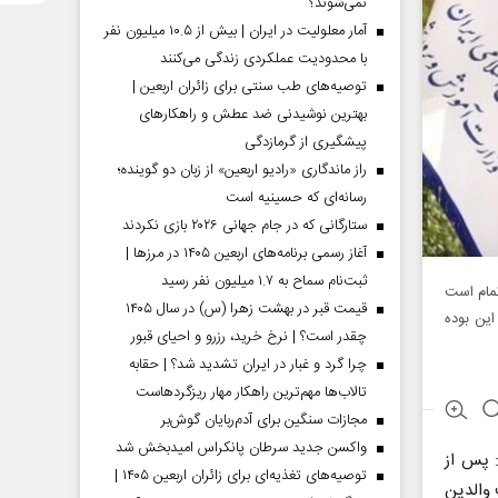
نمی‌شوند؟
آمار معلولیت در ایران | بیش از ۱۰.۵ میلیون نفر
با محدودیت عملکردی زندگی می‌کنند
توصیه‌های طب سنتی برای زائران اربعین |
بهترین نوشیدنی ضد عطش و راهکارهای
پیشگیری از گرمازدگی
راز ماندگاری «رادیو اربعین» از زبان دو گوینده؛
رسانه‌ای که حسینیه است
ستارگانی که در جام جهانی ۲۰۲۶ بازی نکردند
آغاز رسمی برنامه‌های اربعین ۱۴۰۵ در مرز‌ها |
ثبت‌نام سماح به ۱.۷ میلیون نفر رسید
تمام است
قیمت قبر در بهشت زهرا (س) در سال ۱۴۰۵
این بوده
چقدر است؟ | نرخ خرید، رزرو و احیای قبور
چرا گرد و غبار در ایران تشدید شد؟ | حقابه
تالاب‌ها مهم‌ترین راهکار مهار ریزگردهاست
مجازات سنگین برای آدم‌ربایان گوش‌بر
واکسن جدید سرطان پانکراس امیدبخش شد
رس به ۶ صبح گفت: پس از
توصیه‌های تغذیه‌ای برای زائران اربعین ۱۴۰۵ |
ات در ساعت ۶ صبح، از طرف والدین