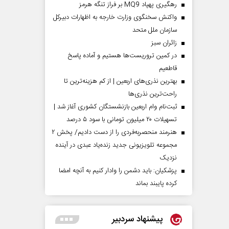
رهگیری پهپاد MQ9 بر فراز تنگه هرمز
واکنش سخنگوی وزارت خارجه به اظهارات دبیرکل
سازمان ملل متحد
‌زائران سبز
در کمین تروریست‌ها هستیم و آماده پاسخ
قاطعیم
بهترین نذری‌های اربعین | از کم هزینه‌ترین تا
راحت‌ترین نذری‌ها
ثبت‌نام وام اربعین بازنشستگان کشوری آغاز شد |
تسهیلات ۲۰ میلیون تومانی با سود ۵ درصد
هنرمند منحصر‌به‌فردی را از دست دادیم/ پخش ۲
مجموعه تلویزیونی جدید زنده‌یاد عبدی در آینده
نزدیک
پزشکیان: باید دشمن را وادار کنیم به آنچه امضا
کرده پایبند بماند
پیشنهاد سردبیر