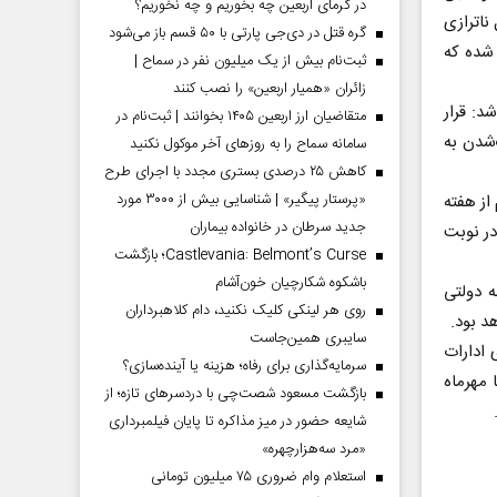
در گرمای اربعین چه بخوریم و چه نخوریم؟
اترازی
گره قتل در دی‌جی پارتی با ۵۰ قسم باز می‌شود
 شده که
ثبت‌نام بیش از یک میلیون نفر در سماح |
زائران «همیار اربعین» را نصب کنند
د: قرار
متقاضیان ارز اربعین ۱۴۰۵ بخوانند | ثبت‌نام در
‌شدن به
سامانه سماح را به روز‌های آخر موکول نکنید
کاهش ۲۵ درصدی بستری مجدد با اجرای طرح
«پرستار پیگیر» | شناسایی بیش از ۳۰۰۰ مورد
از هفته
جدید سرطان در خانواده بیماران
در نوبت
Castlevania: Belmont’s Curse؛ بازگشت
باشکوه شکارچیان خون‌آشام
 دولتی
روی هر لینکی کلیک نکنید، دام کلاهبرداران
د بود.
سایبری همین‌جاست
 ادارات
سرمایه‌گذاری برای رفاه؛ هزینه یا آینده‌سازی؟
 مهرماه
بازگشت مسعود شصت‌چی با دردسر‌های تازه؛ از
شایعه حضور در میز مذاکره تا پایان فیلمبرداری
«مرد سه‌هزارچهره»
استعلام وام ضروری ۷۵ میلیون تومانی