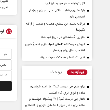
تغییر ساعت 
آش ترخینه + خواص و طرز تهیه
تغییر س
پارک شیرین قابلیت‌ بالایی برای اجرای پروژهای
تفریحی دارد
مراقب باشید این بیماری عجیب و غریب را از کنه
نگیرید!
ارس
خاوران؛ گمشده‌ای در تاریخ کرمانشاه
فروش خیره‌کننده داستان اسباب‌بازی ۵؛ بزرگ‌ترین
افتتاحیه سال برای پیکسار
یدات کوتاه‏‌مدت و
اربعین نماد مقاومت در برابر
 واقع آمریکا
استکبار‌
کتابی که شما را به مکث دعوت می‌کند
گر مسائل سیاسی
رحمت‌الله نوروزی - عضو کمیسیون اجتماعی
رضا
پربازدید
پربحث
مجلس
برای شام چی درست کنم؟ | ۲۵ ایده خوشمزه،
ساده و فوری برای شام امشب
ناهار چی درست کنم؟ | ۲۰ پیشنهاد خوشمزه و
ساده برای ناهار امروز + غذاهای فوری و اقتصادی