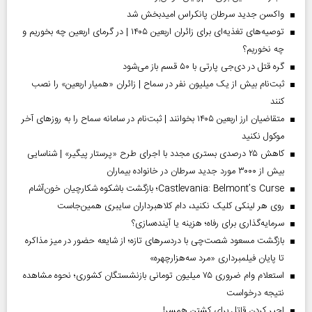
واکسن جدید سرطان پانکراس امیدبخش شد
توصیه‌های تغذیه‌ای برای زائران اربعین ۱۴۰۵ | در گرمای اربعین چه بخوریم و
چه نخوریم؟
گره قتل در دی‌جی پارتی با ۵۰ قسم باز می‌شود
ثبت‌نام بیش از یک میلیون نفر در سماح | زائران «همیار اربعین» را نصب
کنند
متقاضیان ارز اربعین ۱۴۰۵ بخوانند | ثبت‌نام در سامانه سماح را به روز‌های آخر
موکول نکنید
کاهش ۲۵ درصدی بستری مجدد با اجرای طرح «پرستار پیگیر» | شناسایی
بیش از ۳۰۰۰ مورد جدید سرطان در خانواده بیماران
Castlevania: Belmont’s Curse؛ بازگشت باشکوه شکارچیان خون‌آشام
روی هر لینکی کلیک نکنید، دام کلاهبرداران سایبری همین‌جاست
سرمایه‌گذاری برای رفاه؛ هزینه یا آینده‌سازی؟
بازگشت مسعود شصت‌چی با دردسر‌های تازه؛ از شایعه حضور در میز مذاکره
تا پایان فیلمبرداری «مرد سه‌هزارچهره»
استعلام وام ضروری ۷۵ میلیون تومانی بازنشستگان کشوری؛ نحوه مشاهده
نتیجه درخواست
اجیر کردن قاتل برای کشتن همسر!