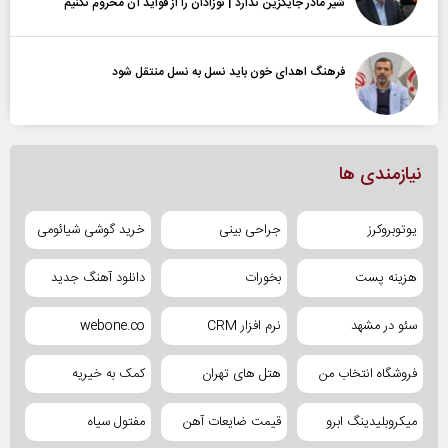
شیر مادر جایگزین ندارد | نوزادان را از فواید آن محروم نکنیم
فرهنگ اهدای خون باید نسل به نسل منتقل شود
نیازمندی ها
یوتوبروکرز
جراحی بینی
خرید گوشی شیائومی
هزینه پست
بخورات
دانلود آهنگ جدید
سئو در مشهد
نرم افزار CRM
webone.co
فروشگاه انتخاب من
هتل های تهران
کمک به خیریه
میکروبلیدینگ ابرو
قیمت ضایعات آهن
مفتول سیاه