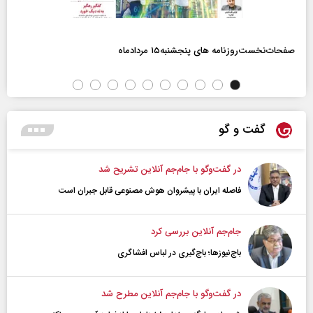
صفحات‌نخست‌روزنامه ها‌ی پنجشنبه‌۱۵ مردادماه
گفت و گو
در گفت‌و‌گو با جام‌جم آنلاین تشریح شد
فاصله ایران با پیشرو‌ان هوش مصنوعی قابل جبران است
جام‌جم آنلاین بررسی کرد
باج‌نیوزها؛ باج‌گیری در لباس افشاگری
در گفت‌و‌گو با جام‌جم آنلاین مطرح شد