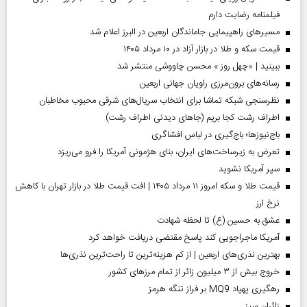
فیلمنامه رضایت دارم
مسیر‌های راهپیمایی جاماندگان اربعین در البرز اعلام شد
قیمت سکه و طلا در بازار آزاد در ۱۰ مرداد ۱۴۰۵
ببینید | «چهل روز » محسن چاووشی منتشر شد
رسانه‌های برون‌مرزی راویان جهانی اربعین
نظرسنجی شبکه تماشا برای انتخاب سریال‌های شرقی محبوب مخاطبان
اطراف رشت کجا بریم (جاهای دیدنی اطراف رشت)
باج‌نیوزها؛ باج‌گیری در لباس افشاگری
تعرض به زیرساخت‌های ایران، بنای هژمونی آمریکا را فرو می‌ریزد
سپر آمریکا نشوید
قیمت طلا و سکه امروز ۱۱ مرداد ۱۴۰۵ | افت قیمت طلا در بازار تهران با کاهش
نرخ ارز
عشق به حسین (ع) تا لحظه شهادت
آمریکا ماجراجویی کند پاسخ مقتضی دریافت خواهد کرد
بهترین نذری‌های اربعین | از کم هزینه‌ترین تا راحت‌ترین نذری‌ها
خروج بیش از ۳ میلیون زائر از تمام مرز‌های کشور
رهگیری پهپاد MQ9 بر فراز تنگه هرمز
‌زائران سبز