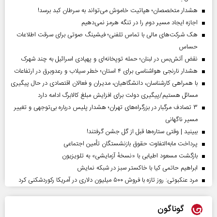
هشدار متخصصان؛ هپاتیت خاموش می‌تواند به سرطان کبد برسد!
اجازه ایجاد مسیر دوم را در تنگه هرمز نمی‌دهیم
هک شرکت‌های مالی با تماس تلفنی؛ فیشینگ صوتی برای سرقت اطلاعات
حساس
نقض آتش‌بس در لبنان؛ حمله توپخانه‌ای و پهپادی اسرائیل به چند شهرک
هشدار نارنجی هواشناسی برای ۴ استان؛ خطر سیلاب و رعدوبرق در ارتفاعات
با همراهی کارشناسان، دانشگاهیان، مدیران و فعالان اقتصادی در حال پیگیری
مسائل هستیم/پیگیری دولت برای افزایش مبلغ کالابرگ ادامه دارد
۳ تصادف مرگبار در بزرگراه‌های تهران؛ هشدار پلیس درباره بی‌توجهی و تغییر
مسیر ناگهانی
ببینید | وقتی ستاره‌ها قبل از گل جشن گرفتند!
پرداخت مابه‌التفاوت حقوق بازنشستگان تأمین اجتماعی
بازگشت مسعود اطیابی با «نسخهٔ آزمایشی» به تلویزیون
ابراهیم حاتمی کیا با خاکستر سبز در شبکه نمایش
مرد عنکبوتی: روز تازه با فروش ۵۰۰ میلیون دلاری در آمریکا رکوردشکنی کرد
گوناگون