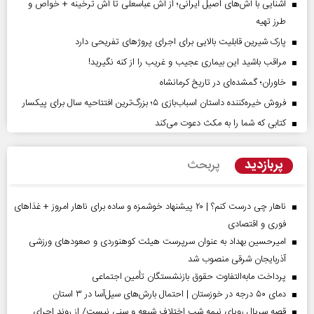
آشنایی با آش‌های اصیل ایرانی؛ از آش عباسعلی تا آش ترخینه + خواص و
طرز تهیه
پارک شیرین قابلیت‌ بالایی برای اجرای پروژهای تفریحی دارد
مراقب باشید این بیماری عجیب و غریب را از کنه نگیرید!
خاوران؛ گمشده‌ای در تاریخ کرمانشاه
فروش خیره‌کننده داستان اسباب‌بازی ۵؛ بزرگ‌ترین افتتاحیه سال برای پیکسار
کتابی که شما را به مکث دعوت می‌کند
پربازدید
پربحث
ناهار چی درست کنم؟ | ۲۰ پیشنهاد خوشمزه و ساده برای ناهار امروز + غذاهای
فوری و اقتصادی
امیرحسین بهداد به عنوان سرپرست هیئت کوهنوردی و صعودهای ورزشی
آذربایجان شرقی منصوب شد
پرداخت مابه‌التفاوت حقوق بازنشستگان تأمین اجتماعی
دمای ۵۰ درجه در خوزستان | احتمال بارش‌های سیل‌آسا در ۳ استان
قصه سریال رویای نیمه شب اختلاف شیعه و سنی نیست/ از روند اجرای