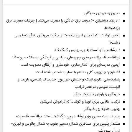
«جریان» تریبون نخبگان
۲ درصد مشترکان ۱۰ درصد برق خانگی را مصرف می‌کنند | جزئیات مصرف برق
پرمصرف‌ها
عکس نوشت | کیف پول ایران چیست و چگونه می‌توان به آن دسترسی
داشت؟
عالیشاه می توانست به پرسپولیس کمک کند
ابوالقاسم قاسم‌زاده در میان چهره‌های سیاسی و فرهنگی به خاک سپرده شد
اربعین مدرسه‌ای برای انسان‌سازی، خودسازی و ارتقای معنویت است
قشقاوی: چارچوب کلی تفاهم با عمان مشخص شده است
پنطیکاستی، کاریزماتیک و جنبش حواریون جدید: تبارشناسی، باور‌ها و
کاربست سیاسی در عصر ترامپ
خبرنگاران؛ راویان حقیقت جنگ
ترکیب طلایی برنج، لوبیا و گوشت که فراموش نمی‌شود
بهترین هدیه روز خبرنگار
پیام تسلیت معاون وزیر ارشاد در پی درگذشت استاد ابوالقاسم قاسم‌زاده
هشدار پلیس برای مسافران شمال؛ مسیر جنوب به شمال چالوس و تهران–
شمال بسته شد