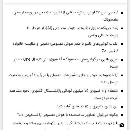
گلکسی اس ۲۷ اولترا؛ پیش‌نمایشی از تغییرات بنیادین در پرچمدار بعدی
سامسونگ
رشد خیره‌کننده بازار توکن‌های هوش مصنوعی (AI)؛ از هیجان تا
زیرساخت‌های واقعی
انقلاب گوشی‌های تاشو‌ با طعم هوش مصنوعی؛ معرفی و مقایسه خانواده
گلکسی Z۸
بحران باتری در گوشی‌های سامسونگ؛ آیا به‌روزرسانی One UI ۸.۵ مقصر
است؟
آیا خودروهای خودران جای ماشین‌های معمولی را می‌گیرند؟ بررسی وضعیت
در سال ۲۰۲۶
استعلام وام ضروری ۷۵ میلیون تومانی بازنشستگان کشوری؛ نحوه مشاهده
نتیجه درخواست
این غذای لاکچری را ۱۵ دقیقه‌ای آماده کنید
چگونه می‌توان تصاویر ساخته‌شده با هوش مصنوعی را تشخیص داد؟
طرز تهیه تارت فلپ‌جک توت‌فرنگی با پنیر ریکوتا؛ دسری ساده و خوشمزه