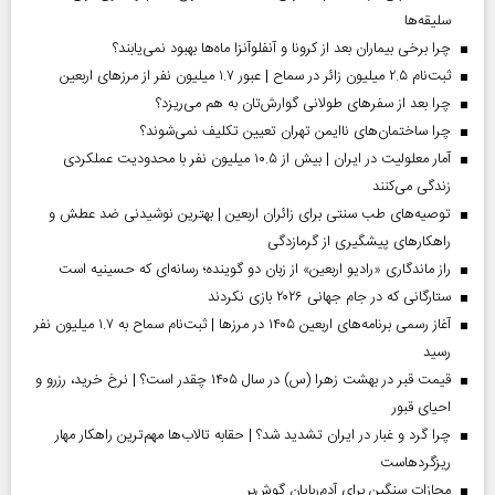
سلیقه‌ها
چرا برخی بیماران بعد از کرونا و آنفلوآنزا ماه‌ها بهبود نمی‌یابند؟
ثبت‌نام ۲.۵ میلیون زائر در سماح | عبور ۱.۷ میلیون نفر از مرز‌های اربعین
چرا بعد از سفرهای طولانی گوارش‌تان به هم می‌ریزد؟
چرا ساختمان‌های ناایمن تهران تعیین تکلیف نمی‌شوند؟
آمار معلولیت در ایران | بیش از ۱۰.۵ میلیون نفر با محدودیت عملکردی
زندگی می‌کنند
توصیه‌های طب سنتی برای زائران اربعین | بهترین نوشیدنی ضد عطش و
راهکارهای پیشگیری از گرمازدگی
راز ماندگاری «رادیو اربعین» از زبان دو گوینده؛ رسانه‌ای که حسینیه است
ستارگانی که در جام جهانی ۲۰۲۶ بازی نکردند
آغاز رسمی برنامه‌های اربعین ۱۴۰۵ در مرز‌ها | ثبت‌نام سماح به ۱.۷ میلیون نفر
رسید
قیمت قبر در بهشت زهرا (س) در سال ۱۴۰۵ چقدر است؟ | نرخ خرید، رزرو و
احیای قبور
چرا گرد و غبار در ایران تشدید شد؟ | حقابه تالاب‌ها مهم‌ترین راهکار مهار
ریزگردهاست
مجازات سنگین برای آدم‌ربایان گوش‌بر