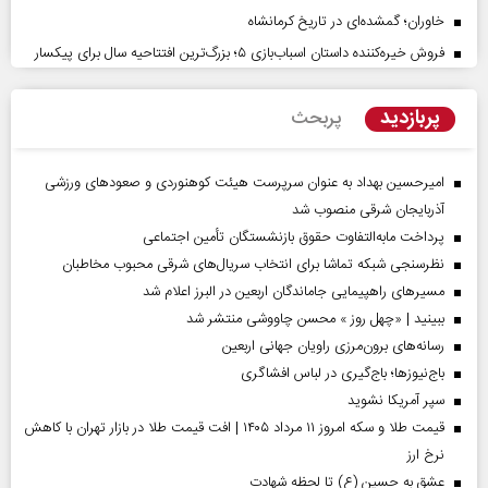
خاوران؛ گمشده‌ای در تاریخ کرمانشاه
فروش خیره‌کننده داستان اسباب‌بازی ۵؛ بزرگ‌ترین افتتاحیه سال برای پیکسار
پربازدید
پربحث
امیرحسین بهداد به عنوان سرپرست هیئت کوهنوردی و صعودهای ورزشی
آذربایجان شرقی منصوب شد
پرداخت مابه‌التفاوت حقوق بازنشستگان تأمین اجتماعی
نظرسنجی شبکه تماشا برای انتخاب سریال‌های شرقی محبوب مخاطبان
مسیر‌های راهپیمایی جاماندگان اربعین در البرز اعلام شد
ببینید | «چهل روز » محسن چاووشی منتشر شد
رسانه‌های برون‌مرزی راویان جهانی اربعین
باج‌نیوزها؛ باج‌گیری در لباس افشاگری
سپر آمریکا نشوید
قیمت طلا و سکه امروز ۱۱ مرداد ۱۴۰۵ | افت قیمت طلا در بازار تهران با کاهش
نرخ ارز
عشق به حسین (ع) تا لحظه شهادت