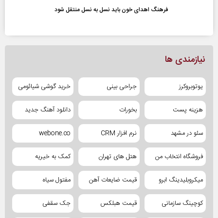
فرهنگ اهدای خون باید نسل به نسل منتقل شود
نیازمندی ها
یوتوبروکرز
جراحی بینی
خرید گوشی شیائومی
هزینه پست
بخورات
دانلود آهنگ جدید
سئو در مشهد
نرم افزار CRM
webone.co
فروشگاه انتخاب من
هتل های تهران
کمک به خیریه
میکروبلیدینگ ابرو
قیمت ضایعات آهن
مفتول سیاه
کوچینگ سازمانی
قیمت هبلکس
جک سقفی