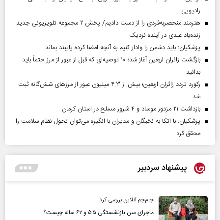
رادیویی
هنرمند منحصر‌به‌فردی را از دست دادیم/ پخش ۲ مجموعه تلویزیونی جدید
زنده‌یاد عبدی در آینده نزدیک
پزشکیان: باید دشمن را وادار کنیم به آنچه امضا کرده پایبند بماند
بازگشت زائران اربعین آغاز شد؛ ۱۰ توصیه‌ای که قبل از عبور از مرز حتماً باید
بدانید
رکورد تردد زائران اربعین؛ بیش از ۴.۳ میلیون عبور از مرزهای شش‌گانه ثبت
شد
بازداشت ۲۱ مزدور موساد و ۴ شرور مسلح در استان کرمان
پزشکیان: با اتکا به نخبگان و مدیران با انگیزه می‌توان تحول نظام سلامت را
محقق کرد
پیشنهاد سردبیر
جام‌جم آنلاین بررسی کرد
ماجرای سن بازنشستگی ۵۵ و ۶۲ ساله چیست؟