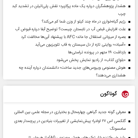
هشدار پژوهشگران درباره یک ماده پرکاربرد؛ نقش پلی‌اتیلن در تشدید کبد
چرب
رژیم گیاه‌خواری در ماه چند کیلو از وزن شما کم می‌کند؟
علت افزایش قبض آب در تابستان چیست؟ توضیح آبفا درباره قبوض آب
بصره از میزبانی استقلال جا ماند؛ AFC با پیشنهاد آبی‌ها مخالفت کرد
«آسباد»؛ روایتی تازه از دل سیستان به قاب تلویزیون می‌آید
بازداشت ۲۸ متهم در پرونده تراستی‌ها
«بلواي کذاب» از رادیو نمایش پخش می‌شود
هوش مصنوعی ویروس‌های جدید ساخت؛ دانشمندان درباره آینده چه
هشداری می‌دهند؟
گوناگون
معرفی گونه جدید گیاهی چهارمحال و بختیاری در مجله علمی بین المللی
گلکسی اس ۲۷ اولترا؛ پیش‌نمایشی از تغییرات بنیادین در پرچمدار بعدی
سامسونگ
رشد خیره‌کننده بازار توکن‌های هوش مصنوعی (AI)؛ از هیجان تا