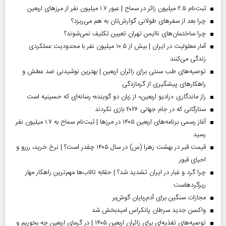
ثبت‌نام ۲.۵ میلیون زائر در سماح | عبور ۱.۷ میلیون نفر از مرز‌های اربعین
چرا بعد از سفرهای طولانی گوارش‌تان به هم می‌ریزد؟
چرا ساختمان‌های ناایمن تهران تعیین تکلیف نمی‌شوند؟
آمار معلولیت در ایران | بیش از ۱۰.۵ میلیون نفر با محدودیت عملکردی
زندگی می‌کنند
توصیه‌های طب سنتی برای زائران اربعین | بهترین نوشیدنی ضد عطش و
راهکارهای پیشگیری از گرمازدگی
راز ماندگاری «رادیو اربعین» از زبان دو گوینده؛ رسانه‌ای که حسینیه است
ستارگانی که در جام جهانی ۲۰۲۶ بازی نکردند
آغاز رسمی برنامه‌های اربعین ۱۴۰۵ در مرز‌ها | ثبت‌نام سماح به ۱.۷ میلیون نفر
رسید
قیمت قبر در بهشت زهرا (س) در سال ۱۴۰۵ چقدر است؟ | نرخ خرید، رزرو و
احیای قبور
چرا گرد و غبار در ایران تشدید شد؟ | حقابه تالاب‌ها مهم‌ترین راهکار مهار
ریزگردهاست
مجازات سنگین برای آدم‌ربایان گوش‌بر
واکسن جدید سرطان پانکراس امیدبخش شد
توصیه‌های تغذیه‌ای برای زائران اربعین ۱۴۰۵ | در گرمای اربعین چه بخوریم و