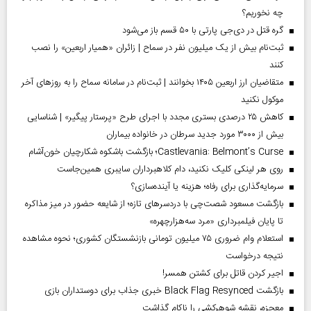
چه نخوریم؟
گره قتل در دی‌جی پارتی با ۵۰ قسم باز می‌شود
ثبت‌نام بیش از یک میلیون نفر در سماح | زائران «همیار اربعین» را نصب
کنند
متقاضیان ارز اربعین ۱۴۰۵ بخوانند | ثبت‌نام در سامانه سماح را به روز‌های آخر
موکول نکنید
کاهش ۲۵ درصدی بستری مجدد با اجرای طرح «پرستار پیگیر» | شناسایی
بیش از ۳۰۰۰ مورد جدید سرطان در خانواده بیماران
Castlevania: Belmont’s Curse؛ بازگشت باشکوه شکارچیان خون‌آشام
روی هر لینکی کلیک نکنید، دام کلاهبرداران سایبری همین‌جاست
سرمایه‌گذاری برای رفاه؛ هزینه یا آینده‌سازی؟
بازگشت مسعود شصت‌چی با دردسر‌های تازه؛ از شایعه حضور در میز مذاکره
تا پایان فیلمبرداری «مرد سه‌هزارچهره»
استعلام وام ضروری ۷۵ میلیون تومانی بازنشستگان کشوری؛ نحوه مشاهده
نتیجه درخواست
اجیر کردن قاتل برای کشتن همسر!
بازگشت Black Flag Resynced خبری جذاب برای دوستداران بازی
معجزه، نقشه شوهرکشی را ناکام گذاشت