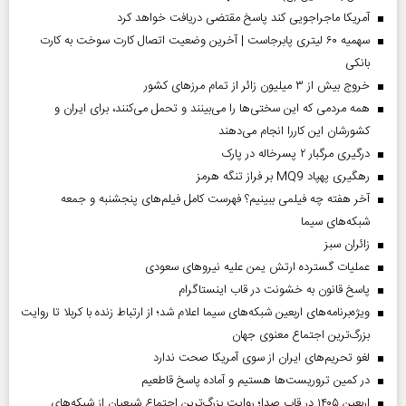
آمریکا ماجراجویی کند پاسخ مقتضی دریافت خواهد کرد
سهمیه ۶۰ لیتری پابرجاست | آخرین وضعیت اتصال کارت سوخت به کارت
بانکی
خروج بیش از ۳ میلیون زائر از تمام مرز‌های کشور
همه مردمی که این سختی‌ها را می‌بینند و تحمل می‌کنند، برای ایران و
کشورشان این کاررا انجام می‌دهند
درگیری مرگبار ۲ پسرخاله در پارک
رهگیری پهپاد MQ9 بر فراز تنگه هرمز
آخر هفته چه فیلمی ببینیم؟ فهرست کامل فیلم‌های پنجشنبه و جمعه
شبکه‌های سیما
‌زائران سبز
عملیات گسترده ارتش یمن علیه نیروهای سعودی
پاسخ قانون به خشونت در قاب اینستاگرام
ویژه‌برنامه‌های اربعین شبکه‌های سیما اعلام شد؛ از ارتباط زنده با کربلا تا روایت
بزرگ‌ترین اجتماع معنوی جهان
لغو تحریم‌های ایران از سوی آمریکا صحت ندارد
در کمین تروریست‌ها هستیم و آماده پاسخ قاطعیم
اربعین ۱۴۰۵ در قاب صدا؛ روایت بزرگ‌ترین اجتماع شیعیان از شبکه‌های