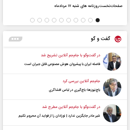
صفحات‌نخست‌روزنامه ها‌ی شنبه ۱۷ مردادماه
گفت و گو
در گفت‌و‌گو با جام‌جم آنلاین تشریح شد
فاصله ایران با پیشرو‌ان هوش مصنوعی قابل جبران است
جام‌جم آنلاین بررسی کرد
باج‌نیوزها؛ باج‌گیری در لباس افشاگری
در گفت‌و‌گو با جام‌جم آنلاین مطرح شد
شیر مادر جایگزین ندارد | نوزادان را از فواید آن محروم نکنیم