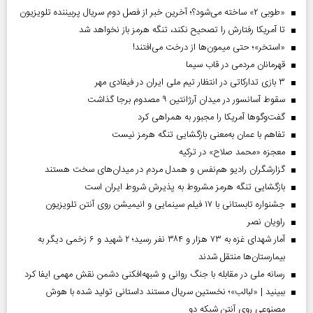
«طوبی ۲» ساخته می‌شود؟؛ آخرین خبر از فصل دوم سریال پربیننده تلویزیون
تا آمریکا رفتارش را تصحیح نکند، تنگه هرمز باز نخواهد شد
«استخر»‌‌؛ حتی میمون‌ها از درخت می‌افتند!
قهرمانان مردمی در قاب سیما
۳ بازی تدارکاتی در انتظار تیم ملی ایران در فیفادی مهر
سقوط آسانسور در میدان آرژانتین ۹ مصدوم برجا گذاشت
گفت‌وگوها آمریکا را مجبور به همراهی کرد
تفاهم با عمان به‌معنی بازگشایی تنگه هرمز نیست
معجزه «محمد صلاح» در ترکیه
گزارشگران رادیو هم‌نفس و همدل مردم در میدان‌های سخت هستند
بازگشایی تنگه هرمز مشروط به پذیرش شروط ایران است
جشنواره تابستانی با ۱۷ فیلم سینمایی و انیمیشن روی آنتن تلویزیون
راویان نصر
آمار شهدای غزه به ۷۳ هزار و ۳۸۴ نفر رسید؛ ۲ شهید و ۶ زخمی دیگر به
بیمارستان‌ها منتقل شدند
رسانه ملی در مقابله با جنگ روانی و شبهه‌افکنی دشمن نقش مهمی ایفا کرد
ببینید | «لبالب»؛ نخستین سریال مستند داستانی تولید شده با هوش
مصنوعی روی آنتن شبکه دو