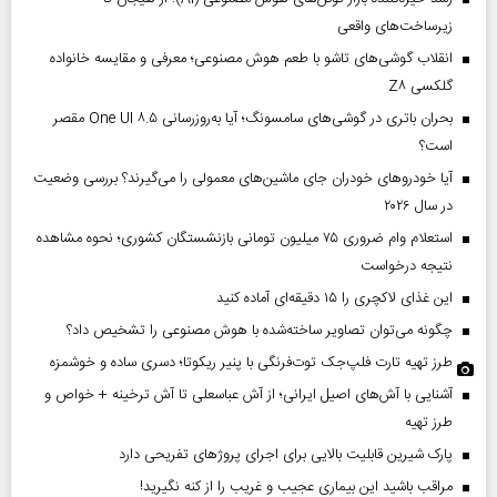
زیرساخت‌های واقعی
انقلاب گوشی‌های تاشو‌ با طعم هوش مصنوعی؛ معرفی و مقایسه خانواده
گلکسی Z۸
بحران باتری در گوشی‌های سامسونگ؛ آیا به‌روزرسانی One UI ۸.۵ مقصر
است؟
آیا خودروهای خودران جای ماشین‌های معمولی را می‌گیرند؟ بررسی وضعیت
در سال ۲۰۲۶
استعلام وام ضروری ۷۵ میلیون تومانی بازنشستگان کشوری؛ نحوه مشاهده
نتیجه درخواست
این غذای لاکچری را ۱۵ دقیقه‌ای آماده کنید
چگونه می‌توان تصاویر ساخته‌شده با هوش مصنوعی را تشخیص داد؟
طرز تهیه تارت فلپ‌جک توت‌فرنگی با پنیر ریکوتا؛ دسری ساده و خوشمزه
آشنایی با آش‌های اصیل ایرانی؛ از آش عباسعلی تا آش ترخینه + خواص و
طرز تهیه
پارک شیرین قابلیت‌ بالایی برای اجرای پروژهای تفریحی دارد
مراقب باشید این بیماری عجیب و غریب را از کنه نگیرید!