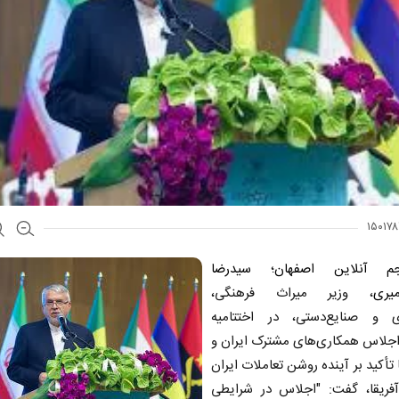
 آنلاین اصفهان
؛
سیدرضا
میری
، وزیر میراث فرهنگی،
 و صنایع‌دستی، در اختتامیه
جلاس همکاری‌های مشترک ایران و
ا تأکید بر آینده روشن تعاملات ایران
 آفریقا، گفت: "اجلاس در شرایطی