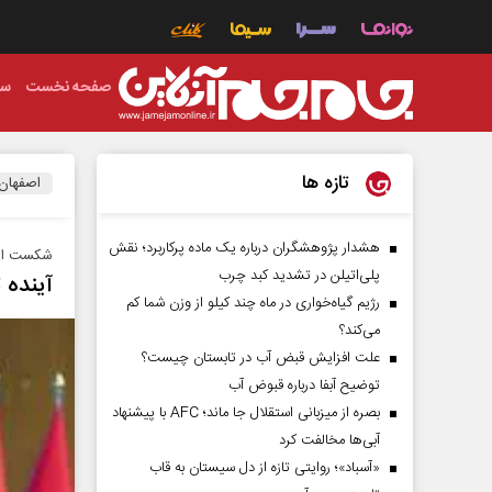
صفحه نخست
سی
تازه ها
اصفهان
هشدار پژوهشگران درباره یک ماده پرکاربرد؛ نقش
شکست ایرا
پلی‌اتیلن در تشدید کبد چرب
آینده 
رژیم گیاه‌خواری در ماه چند کیلو از وزن شما کم
می‌کند؟
علت افزایش قبض آب در تابستان چیست؟
توضیح آبفا درباره قبوض آب
بصره از میزبانی استقلال جا ماند؛ AFC با پیشنهاد
آبی‌ها مخالفت کرد
«آسباد»؛ روایتی تازه از دل سیستان به قاب