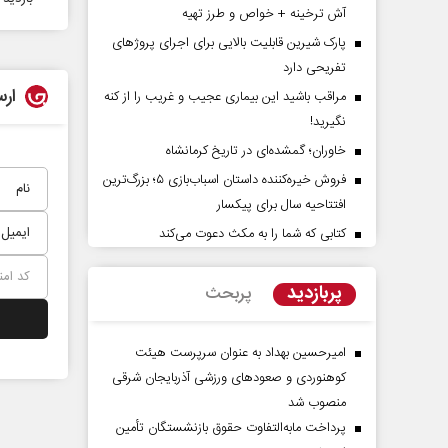
آش ترخینه + خواص و طرز تهیه
پارک شیرین قابلیت‌ بالایی برای اجرای پروژهای
تفریحی دارد
ارس
مراقب باشید این بیماری عجیب و غریب را از کنه
نگیرید!
خاوران؛ گمشده‌ای در تاریخ کرمانشاه
فروش خیره‌کننده داستان اسباب‌بازی ۵؛ بزرگ‌ترین
افتتاحیه سال برای پیکسار
راوی حقیقتِ آرامش‌ بخش
روز روایتگران حقیقت
کتابی که شما را به مکث دعوت می‌کند
دکتر حسین قرایی - مدیر کل روا
پربازدید
پربحث
رسانه ملی
امیرحسین بهداد به عنوان سرپرست هیئت
کوهنوردی و صعودهای ورزشی آذربایجان شرقی
منصوب شد
پرداخت مابه‌التفاوت حقوق بازنشستگان تأمین