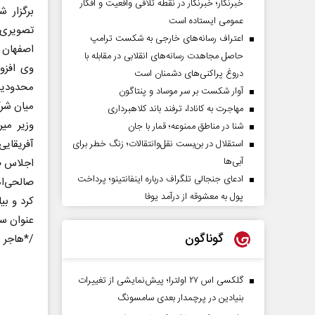
خبرنگار؛ خبرنگار در نقطه تلاقی واقعیت و افکار
برگزار 
عمومی ایستاده است
تصویری 
اعتراف رسانه‌های خارجی به شکست ترامپ
اصفهان ب
حاصل مجاهدت رسانه‌های انقلابی در مقابله با
دروغ پراکنی‌های دشمنان است
آوار شکست بر سر موساد و پنتاگون
میان شر
مهاجرت به کانادا، ترفند باند کلاهبرداری
وزیر می
شنا در مناطق ممنوعه؛ قمار با جان
آفریقایی
استقلال در بن‌بست نقل‌وانتقالات؛ زنگ خطر برای
آبی‌ها
اجلاس صو
ادعای جنجالی تلگراف درباره اینفانتینو؛ پرداخت
صالحی‌ام
پول به معشوقه از درآمد یوفا
کرد و بی
عنوان س
گوناگون
هاجر مقضی خبرنگار جام جم آنلاین*/
گلکسی اس ۲۷ اولترا؛ پیش‌نمایشی از تغییرات
بنیادین در پرچمدار بعدی سامسونگ