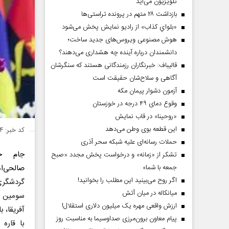
تلویزیون می‌آید
بازداشت ۲۸ متهم در پرونده تراستی‌ها
«بلواي کذاب» از رادیو نمایش پخش می‌شود
هوش مصنوعی ویروس‌های جدید ساخت؛
دانشمندان درباره آینده چه هشداری می‌دهند؟
قالیباف: خبرنگاران رزمندگانی هستند که سنگرشان
آگاهی و سلاح‌شان حقیقت است
آزمون دشوار پیمان مکه
وقوع دمای ۴۹ درجه در خوزستان
«روحینا» در قاب نمایش
این قطعه بوی وطن می‌دهد
کد خبر: ۱۵۰۱۷۸۴
حملات رسانه‌ای علیه شبکه سحر آذری
جام جم
تشکر از «زمانه» و درخواست پخش مجدد «صبح
صالحی‌ا
جمعه با شما»
اگر روح می‌بینید این مطلب را بخوانید!
گردشگری
میانکاله در میان آتش
سومین ا
ارزش واقعی مهره یک میلیون دلاری استقلال!
آفریقا، ب
پیام معاون برون‌مرزی صداوسیما به مناسبت روز
با قاره