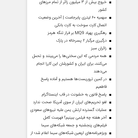
خروج بیش از ۳ میلیون زائر از تمام مرز‌های
کشور
سهمیه ۶۰ لیتری پابرجاست | آخرین وضعیت
اتصال کارت سوخت به کارت بانکی
رهگیری پهپاد MQ9 بر فراز تنگه هرمز
درگیری مرگبار ۲ پسرخاله در پارک
‌زائران سبز
همه مردمی که این سختی‌ها را می‌بینند و تحمل
می‌کنند، برای ایران و کشورشان این کاررا انجام
می‌دهند
در کمین تروریست‌ها هستیم و آماده پاسخ
قاطعیم
پاسخ قانون به خشونت در قاب اینستاگرام
لغو تحریم‌های ایران از سوی آمریکا صحت ندارد
عملیات گسترده ارتش یمن علیه نیروهای سعودی
آخر هفته چه فیلمی ببینیم؟ فهرست کامل
فیلم‌های پنجشنبه و جمعه شبکه‌های سیما
ویژه‌برنامه‌های اربعین شبکه‌های سیما اعلام شد؛ از