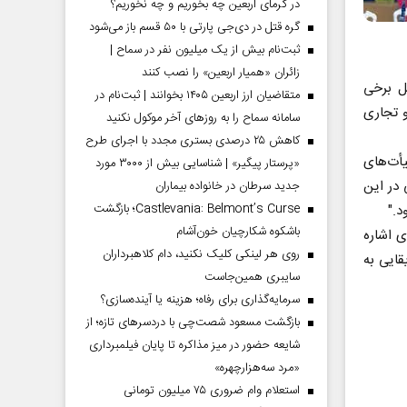
در گرمای اربعین چه بخوریم و چه نخوریم؟
گره قتل در دی‌جی پارتی با ۵۰ قسم باز می‌شود
ثبت‌نام بیش از یک میلیون نفر در سماح |
زائران «همیار اربعین» را نصب کنند
ید، اما به دلیل برخی
متقاضیان ارز اربعین ۱۴۰۵ بخوانند | ثبت‌نام در
 و تجاری
سامانه سماح را به روز‌های آخر موکول نکنید
کاهش ۲۵ درصدی بستری مجدد با اجرای طرح
أت‌های
«پرستار پیگیر» | شناسایی بیش از ۳۰۰۰ مورد
 در این
جدید سرطان در خانواده بیماران
Castlevania: Belmont’s Curse؛ بازگشت
د."
باشکوه شکارچیان خون‌آشام
ی اشاره
روی هر لینکی کلیک نکنید، دام کلاهبرداران
قایی به
سایبری همین‌جاست
سرمایه‌گذاری برای رفاه؛ هزینه یا آینده‌سازی؟
بازگشت مسعود شصت‌چی با دردسر‌های تازه؛ از
شایعه حضور در میز مذاکره تا پایان فیلمبرداری
«مرد سه‌هزارچهره»
استعلام وام ضروری ۷۵ میلیون تومانی