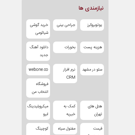
نیازمندی ها
یوتوبروکرز
جراحی بینی
خرید گوشی
شیائومی
هزینه پست
بخورات
دانلود آهنگ
جدید
سئو در مشهد
نرم افزار
webone.co
CRM
فروشگاه
انتخاب من
هتل های
کمک به
میکروبلیدینگ
تهران
خیریه
ابرو
قیمت
مفتول سیاه
کوچینگ