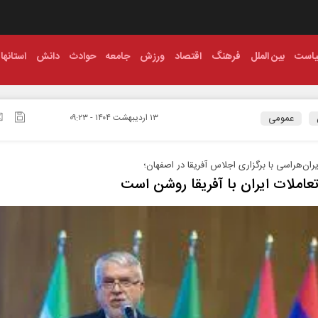
است
بین الملل
فرهنگ
اقتصاد
ورزش
جامعه
حوادث
دانش
استانها
عمومی
۱۳ ارديبهشت ۱۴۰۴ - ۰۹:۲۳
ن‌هراسی با برگزاری اجلاس آفریقا در اصفهان؛
تعاملات ایران با آفریقا روشن است