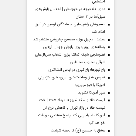
اجتماعی
دمای ۵۰ درجه در خوزستان | احتمال بارش‌های
سیل‌آسا در ۳ استان
مسیر‌های راهپیمایی جاماندگان اربعین در البرز
اعلام شد
ببینید | «چهل روز » محسن چاووشی منتشر شد
رسانه‌های برون‌مرزی راویان جهانی اربعین
نظرسنجی شبکه تماشا برای انتخاب سریال‌های
شرقی محبوب مخاطبان
باج‌نیوزها؛ باج‌گیری در لباس افشاگری
تعرض به زیرساخت‌های ایران، بنای هژمونی
 مردادماه
صفحات نخست‌روزنامه‌ها‌ی‌چهارشنبه‌۷‌مردادماه
صفحات 
آمریکا را فرو می‌ریزد
سپر آمریکا نشوید
قیمت طلا و سکه امروز ۱۱ مرداد ۱۴۰۵ | افت
قیمت طلا در بازار تهران با کاهش نرخ ارز
آمریکا ماجراجویی کند پاسخ مقتضی دریافت
خواهد کرد
عشق به حسین (ع) تا لحظه شهادت