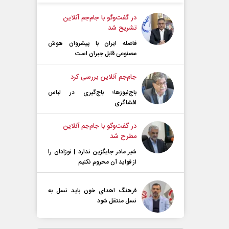
در گفت‌و‌گو با جام‌جم آنلاین
تشریح شد
فاصله ایران با پیشرو‌ان هوش
مصنوعی قابل جبران است
جام‌جم آنلاین بررسی کرد
باج‌نیوزها؛ باج‌گیری در لباس
افشاگری
در گفت‌و‌گو با جام‌جم آنلاین
مطرح شد
شیر مادر جایگزین ندارد | نوزادان را
از فواید آن محروم نکنیم
فرهنگ اهدای خون باید نسل به
نسل منتقل شود