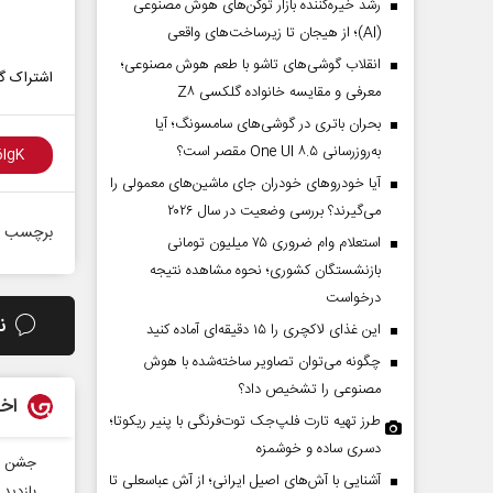
رشد خیره‌کننده بازار توکن‌های هوش مصنوعی
(AI)؛ از هیجان تا زیرساخت‌های واقعی
انقلاب گوشی‌های تاشو‌ با طعم هوش مصنوعی؛
اشتراک گذ
معرفی و مقایسه خانواده گلکسی Z۸
بحران باتری در گوشی‌های سامسونگ؛ آیا
به‌روزرسانی One UI ۸.۵ مقصر است؟
آیا خودروهای خودران جای ماشین‌های معمولی را
می‌گیرند؟ بررسی وضعیت در سال ۲۰۲۶
برچسب ه
استعلام وام ضروری ۷۵ میلیون تومانی
بازنشستگان کشوری؛ نحوه مشاهده نتیجه
درخواست
ن
این غذای لاکچری را ۱۵ دقیقه‌ای آماده کنید
چگونه می‌توان تصاویر ساخته‌شده با هوش
مصنوعی را تشخیص داد؟
اخب
طرز تهیه تارت فلپ‌جک توت‌فرنگی با پنیر ریکوتا؛
دسری ساده و خوشمزه
جشن با شکوه کارگر با
آشنایی با آش‌های اصیل ایرانی؛ از آش عباسعلی تا
بازدید 