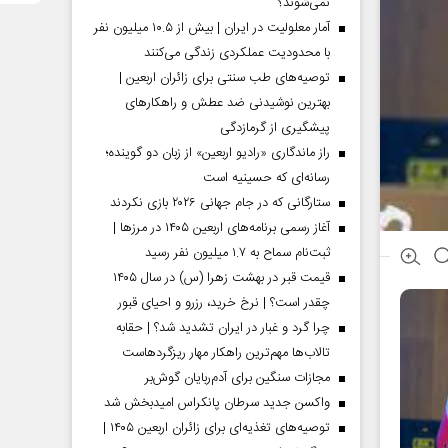
نمی‌شوند؟
آمار معلولیت در ایران | بیش از ۱۰.۵ میلیون نفر
با محدودیت عملکردی زندگی می‌کنند
توصیه‌های طب سنتی برای زائران اربعین |
بهترین نوشیدنی ضد عطش و راهکارهای
پیشگیری از گرمازدگی
راز ماندگاری «رادیو اربعین» از زبان دو گوینده؛
رسانه‌ای که حسینیه است
ستارگانی که در جام جهانی ۲۰۲۶ بازی نکردند
آغاز رسمی برنامه‌های اربعین ۱۴۰۵ در مرز‌ها |
ثبت‌نام سماح به ۱.۷ میلیون نفر رسید
قیمت قبر در بهشت زهرا (س) در سال ۱۴۰۵
چقدر است؟ | نرخ خرید، رزرو و احیای قبور
چرا گرد و غبار در ایران تشدید شد؟ | حقابه
تالاب‌ها مهم‌ترین راهکار مهار ریزگردهاست
مجازات سنگین برای آدم‌ربایان گوش‌بر
واکسن جدید سرطان پانکراس امیدبخش شد
توصیه‌های تغذیه‌ای برای زائران اربعین ۱۴۰۵ |