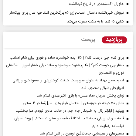
خاوران؛ گمشده‌ای در تاریخ کرمانشاه
فروش خیره‌کننده داستان اسباب‌بازی ۵؛ بزرگ‌ترین افتتاحیه سال برای پیکسار
کتابی که شما را به مکث دعوت می‌کند
پربازدید
پربحث
برای شام چی درست کنم؟ | ۲۵ ایده خوشمزه، ساده و فوری برای شام امشب
ناهار چی درست کنم؟ | ۲۰ پیشنهاد خوشمزه و ساده برای ناهار امروز + غذاهای
فوری و اقتصادی
امیرحسین بهداد به عنوان سرپرست هیئت کوهنوردی و صعودهای ورزشی
آذربایجان شرقی منصوب شد
زمان پخش سریال «ماه عسل» با بازی اکبر عبدی اعلام شد
دمای ۵۰ درجه در خوزستان | احتمال بارش‌های سیل‌آسا در ۳ استان
ببینید | آزارگر زنان به خبرنگار جام جم: در حالت عادی نبودم، مرا ببخشید
قصه سریال رویای نیمه شب اختلاف شیعه و سنی نیست/ از روند اجرای
فیلمنامه رضایت دارم
مسیر‌های راهپیمایی جاماندگان اربعین در البرز اعلام شد