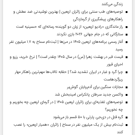
زندگی می‌کنند
توصیه‌های طب سنتی برای زائران اربعین | بهترین نوشیدنی ضد عطش و
راهکارهای پیشگیری از گرمازدگی
راز ماندگاری «رادیو اربعین» از زبان دو گوینده؛ رسانه‌ای که حسینیه است
ستارگانی که در جام جهانی ۲۰۲۶ بازی نکردند
آغاز رسمی برنامه‌های اربعین ۱۴۰۵ در مرز‌ها | ثبت‌نام سماح به ۱.۷ میلیون نفر
رسید
قیمت قبر در بهشت زهرا (س) در سال ۱۴۰۵ چقدر است؟ | نرخ خرید، رزرو و
احیای قبور
چرا گرد و غبار در ایران تشدید شد؟ | حقابه تالاب‌ها مهم‌ترین راهکار مهار
ریزگردهاست
مجازات سنگین برای آدم‌ربایان گوش‌بر
واکسن جدید سرطان پانکراس امیدبخش شد
توصیه‌های تغذیه‌ای برای زائران اربعین ۱۴۰۵ | در گرمای اربعین چه بخوریم و
چه نخوریم؟
گره قتل در دی‌جی پارتی با ۵۰ قسم باز می‌شود
ثبت‌نام بیش از یک میلیون نفر در سماح | زائران «همیار اربعین» را نصب
کنند