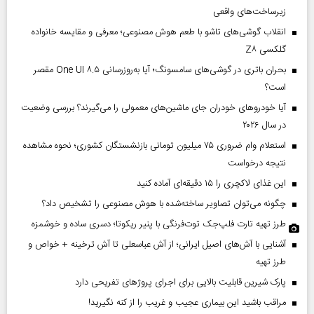
زیرساخت‌های واقعی
انقلاب گوشی‌های تاشو‌ با طعم هوش مصنوعی؛ معرفی و مقایسه خانواده
گلکسی Z۸
بحران باتری در گوشی‌های سامسونگ؛ آیا به‌روزرسانی One UI ۸.۵ مقصر
است؟
آیا خودروهای خودران جای ماشین‌های معمولی را می‌گیرند؟ بررسی وضعیت
در سال ۲۰۲۶
استعلام وام ضروری ۷۵ میلیون تومانی بازنشستگان کشوری؛ نحوه مشاهده
نتیجه درخواست
این غذای لاکچری را ۱۵ دقیقه‌ای آماده کنید
چگونه می‌توان تصاویر ساخته‌شده با هوش مصنوعی را تشخیص داد؟
طرز تهیه تارت فلپ‌جک توت‌فرنگی با پنیر ریکوتا؛ دسری ساده و خوشمزه
آشنایی با آش‌های اصیل ایرانی؛ از آش عباسعلی تا آش ترخینه + خواص و
طرز تهیه
پارک شیرین قابلیت‌ بالایی برای اجرای پروژهای تفریحی دارد
مراقب باشید این بیماری عجیب و غریب را از کنه نگیرید!