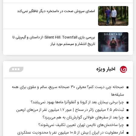
امضای سروش صحت در «استخر» دیگر غافلگیر نمی‌کند
بررسی بازی Silent Hill: Townfall؛ از داستان و گیم‌پلی تا
تاریخ انتشار و سیستم مورد نیاز
اخبار ویژه
صبحانه چی درست کنم؟ معرفی ۳۰ صبحانه سریع، سالم و مقوی برای همه
سلیقه‌ها
چرا برخی بیماران بعد از کرونا و آنفلوآنزا ماه‌ها بهبود نمی‌یابند؟
ثبت‌نام ۲.۵ میلیون زائر در سماح | عبور ۱.۷ میلیون نفر از مرز‌های اربعین
چرا بعد از سفرهای طولانی گوارش‌تان به هم می‌ریزد؟
چرا ساختمان‌های ناایمن تهران تعیین تکلیف نمی‌شوند؟
آمار معلولیت در ایران | بیش از ۱۰.۵ میلیون نفر با محدودیت عملکردی