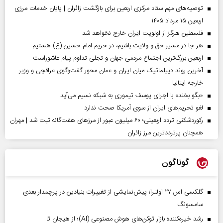
توصیه‌های مهم ستاد مرکزی اربعین برای بازگشت زائران | پایان خدمات مرزی
اربعین ۱۵ مرداد ۱۴۰۵
فلسطین هرگز از اولویت ایران خارج نخواهد شد
هر جا در مسیر حق و ولایت باشیم، در حریم امام حسین (ع) هستیم
اربعین بزرگ‌ترین اجتماع مردمی جهان و تجلی تداوم پیام عاشوراست
آخرین روند دیپلماتیک میان ایران و عمان محور گفت‌وگوی عراقچی و وزیر
خارجه ایتالیا
«بگو بخند» با اجرای یوسف تیموری به شبکه نسیم می‌آید
لغو تحریم‌های ایران از سوی آمریکا صحت ندارد
رکوردشکنی تردد اربعینی؛ ۶۰ میلیون عبور از مرزهای هفت‌گانه ثبت شد | مهران
همچنان پرترددترین مرز زائران
گوناگون
گلکسی اس ۲۷ اولترا؛ پیش‌نمایشی از تغییرات بنیادین در پرچمدار بعدی
سامسونگ
رشد خیره‌کننده بازار توکن‌های هوش مصنوعی (AI)؛ از هیجان تا