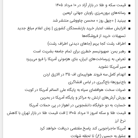
قیمت سکه و طلا در بازار آزاد در ۱۰ مرداد ۱۴۰۵
رسانه‌های برون‌مرزی راویان جهانی اربعین
ببینید | «چهل روز » محسن چاووشی منتشر شد
افزایش سقف اعتبار خرید بازنشستگان کشوری | زمان اعلام مبلغ جدید
تسهیلات خرید از فروشگاه‌ها
اطراف رشت کجا بریم (جاهای دیدنی اطراف رشت)
رهبر یمن: صهیونیسم خطری برای تمام جامعه بشریت است
تعرض به زیرساخت‌های ایران، بنای هژمونی آمریکا را فرو می‌ریزد
سپر آمریکا نشوید
انهدام کامل سه فروند هواپیمای اف ۳۵ در الازرق اردن
باج‌نیوزها؛ باج‌گیری در لباس افشاگری
ضربات سخت هوافضای سپاه به پایگاه علی السالم آمریکا در کویت
یورش آرش‌های ارتش به مراکز و پایگاه‌ آمریکا در بحرین
خسارت به دو خوابگاه دانشجویی در اهواز در پی حملات آمریکا
قیمت طلا و سکه امروز ۱۱ مرداد ۱۴۰۵ | افت قیمت طلا در بازار تهران با کاهش
نرخ ارز
آمریکا ماجراجویی کند پاسخ مقتضی دریافت خواهد کرد
عشق به حسین (ع) تا لحظه شهادت