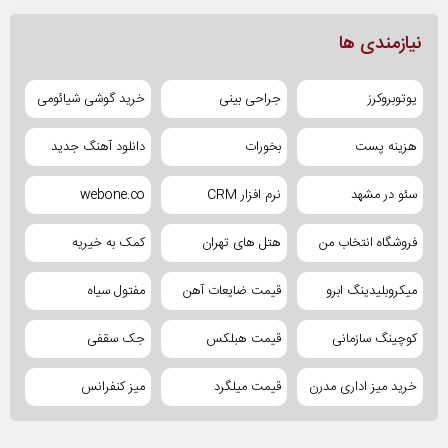
نیازمندی ها
یوتوبروکرز
جراحی بینی
خرید گوشی شیائومی
هزینه پست
بخورات
دانلود آهنگ جدید
سئو در مشهد
نرم افزار CRM
webone.co
فروشگاه انتخاب من
هتل های تهران
کمک به خیریه
میکروبلیدینگ ابرو
قیمت ضایعات آهن
مفتول سیاه
کوچینگ سازمانی
قیمت هبلکس
جک سقفی
خرید میز اداری مدرن
قیمت میلگرد
میز کنفرانس