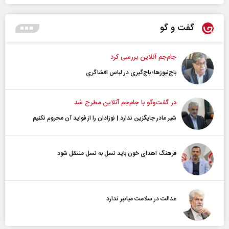
گفت و گو
جام‌جم آنلاین بررسی کرد
باج‌نیوزها؛ باج‌گیری در لباس افشاگری
در گفت‌و‌گو با جام‌جم آنلاین مطرح شد
شیر مادر جایگزین ندارد | نوزادان را از فواید آن محروم نکنیم
فرهنگ اهدای خون باید نسل به نسل منتقل شود
عدالت در سلامت میانبر ندارد