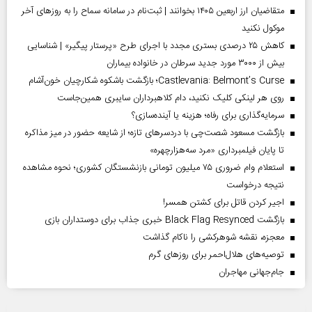
متقاضیان ارز اربعین ۱۴۰۵ بخوانند | ثبت‌نام در سامانه سماح را به روز‌های آخر
موکول نکنید
کاهش ۲۵ درصدی بستری مجدد با اجرای طرح «پرستار پیگیر» | شناسایی
بیش از ۳۰۰۰ مورد جدید سرطان در خانواده بیماران
Castlevania: Belmont’s Curse؛ بازگشت باشکوه شکارچیان خون‌آشام
روی هر لینکی کلیک نکنید، دام کلاهبرداران سایبری همین‌جاست
سرمایه‌گذاری برای رفاه؛ هزینه یا آینده‌سازی؟
بازگشت مسعود شصت‌چی با دردسر‌های تازه؛ از شایعه حضور در میز مذاکره
تا پایان فیلمبرداری «مرد سه‌هزارچهره»
استعلام وام ضروری ۷۵ میلیون تومانی بازنشستگان کشوری؛ نحوه مشاهده
نتیجه درخواست
اجیر کردن قاتل برای کشتن همسر!
بازگشت Black Flag Resynced خبری جذاب برای دوستداران بازی
معجزه، نقشه شوهرکشی را ناکام گذاشت
توصیه‌های هلال‌احمر برای روز‌های گرم
جام‌جهانی مهاجران