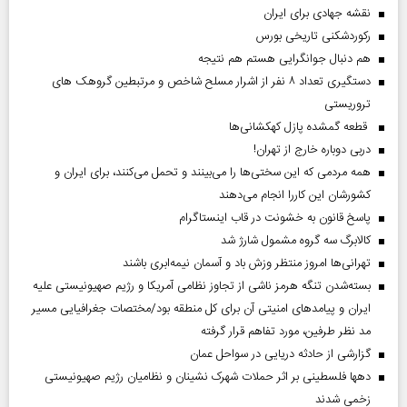
نقشه جهادی برای ایران
رکوردشکنی تاریخی بورس
هم دنبال جوانگرایی هستم هم نتیجه
دستگیری تعداد ۸ نفر از اشرار مسلح شاخص و مرتبطین گروهک های
تروریستی
قطعه گمشده پازل کهکشانی‌ها
دربی دوباره خارج از تهران!
همه مردمی که این سختی‌ها را می‌بینند و تحمل می‌کنند، برای ایران و
کشورشان این کاررا انجام می‌دهند
پاسخ قانون به خشونت در قاب اینستاگرام
کالابرگ سه گروه مشمول شارژ شد
تهرانی‌ها امروز منتظر وزش باد و آسمان نیمه‌ابری باشند
بسته‌شدن تنگه هرمز ناشی از تجاوز نظامی آمریکا و رژیم صهیونیستی علیه
ایران و پیامد‌های امنیتی آن برای کل منطقه بود/مختصات جغرافیایی مسیر
مد نظر طرفین، مورد تفاهم قرار گرفته
گزارشی از حادثه دریایی در سواحل عمان
دهها فلسطینی بر اثر حملات شهرک نشینان و نظامیان رژیم صهیونیستی
زخمی شدند