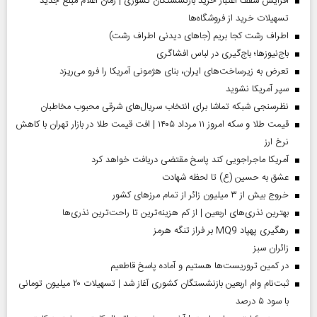
افزایش سقف اعتبار خرید بازنشستگان کشوری | زمان اعلام مبلغ جدید
تسهیلات خرید از فروشگاه‌ها
اطراف رشت کجا بریم (جاهای دیدنی اطراف رشت)
باج‌نیوزها؛ باج‌گیری در لباس افشاگری
تعرض به زیرساخت‌های ایران، بنای هژمونی آمریکا را فرو می‌ریزد
سپر آمریکا نشوید
نظرسنجی شبکه تماشا برای انتخاب سریال‌های شرقی محبوب مخاطبان
قیمت طلا و سکه امروز ۱۱ مرداد ۱۴۰۵ | افت قیمت طلا در بازار تهران با کاهش
نرخ ارز
آمریکا ماجراجویی کند پاسخ مقتضی دریافت خواهد کرد
عشق به حسین (ع) تا لحظه شهادت
خروج بیش از ۳ میلیون زائر از تمام مرز‌های کشور
بهترین نذری‌های اربعین | از کم هزینه‌ترین تا راحت‌ترین نذری‌ها
رهگیری پهپاد MQ9 بر فراز تنگه هرمز
‌زائران سبز
در کمین تروریست‌ها هستیم و آماده پاسخ قاطعیم
ثبت‌نام وام اربعین بازنشستگان کشوری آغاز شد | تسهیلات ۲۰ میلیون تومانی
با سود ۵ درصد