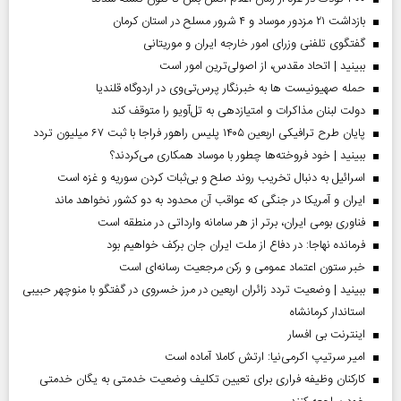
بازداشت ۲۱ مزدور موساد و ۴ شرور مسلح در استان کرمان
گفتگوی تلفنی وزرای امور خارجه ایران و موریتانی
ببینید | اتحاد مقدس، از اصولی‌ترین امور است
حمله صهیونیست ها به خبرنگار پرس‌تی‌وی در اردوگاه قلندیا
دولت لبنان مذاکرات و امتیازدهی به تل‌آویو را متوقف کند
پایان طرح ترافیکی اربعین ۱۴۰۵ پلیس راهور فراجا با ثبت ۶۷ میلیون تردد
ببینید | خود فروخته‌ها چطور با موساد همکاری می‌کردند؟
اسرائیل به دنبال تخریب روند صلح و بی‌ثبات کردن سوریه و غزه است
ایران و آمریکا در جنگی که عواقب آن محدود به دو کشور نخواهد ماند
فناوری بومی ایران، برتر از هر سامانه وارداتی در منطقه است
فرمانده نهاجا: در دفاع از ملت ایران جان برکف خواهیم بود
خبر ستون اعتماد عمومی و رکن مرجعیت رسانه‌ای است
ببینید | وضعیت تردد زائران اربعین در مرز خسروی در گفتگو با منوچهر حبیبی
استاندار کرمانشاه
اینترنت بی افسار
امیر سرتیپ اکرمی‌نیا: ارتش کاملا آماده است
کارکنان وظیفه فراری برای تعیین تکلیف وضعیت خدمتی به یگان خدمتی