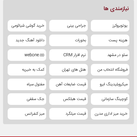
نیازمندی ها
یوتوبروکرز
جراحی بینی
خرید گوشی شیائومی
هزینه پست
بخورات
دانلود آهنگ جدید
سئو در مشهد
نرم افزار CRM
webone.co
فروشگاه انتخاب من
هتل های تهران
کمک به خیریه
میکروبلیدینگ ابرو
قیمت ضایعات آهن
مفتول سیاه
کوچینگ سازمانی
قیمت هبلکس
جک سقفی
خرید میز اداری مدرن
قیمت میلگرد
میز کنفرانس