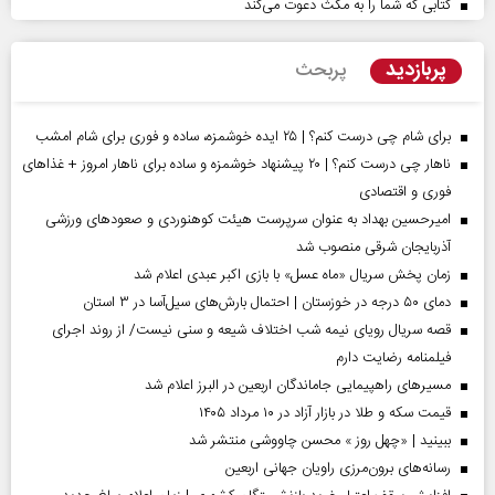
کتابی که شما را به مکث دعوت می‌کند
پربازدید
پربحث
برای شام چی درست کنم؟ | ۲۵ ایده خوشمزه، ساده و فوری برای شام امشب
ناهار چی درست کنم؟ | ۲۰ پیشنهاد خوشمزه و ساده برای ناهار امروز + غذاهای
فوری و اقتصادی
امیرحسین بهداد به عنوان سرپرست هیئت کوهنوردی و صعودهای ورزشی
آذربایجان شرقی منصوب شد
زمان پخش سریال «ماه عسل» با بازی اکبر عبدی اعلام شد
دمای ۵۰ درجه در خوزستان | احتمال بارش‌های سیل‌آسا در ۳ استان
قصه سریال رویای نیمه شب اختلاف شیعه و سنی نیست/ از روند اجرای
فیلمنامه رضایت دارم
مسیر‌های راهپیمایی جاماندگان اربعین در البرز اعلام شد
قیمت سکه و طلا در بازار آزاد در ۱۰ مرداد ۱۴۰۵
ببینید | «چهل روز » محسن چاووشی منتشر شد
رسانه‌های برون‌مرزی راویان جهانی اربعین