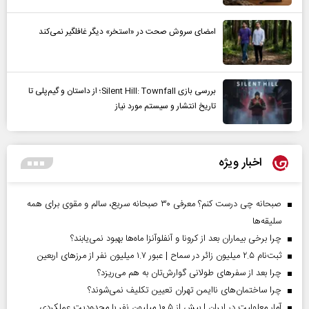
امضای سروش صحت در «استخر» دیگر غافلگیر نمی‌کند
بررسی بازی Silent Hill: Townfall؛ از داستان و گیم‌پلی تا
تاریخ انتشار و سیستم مورد نیاز
اخبار ویژه
صبحانه چی درست کنم؟ معرفی ۳۰ صبحانه سریع، سالم و مقوی برای همه
سلیقه‌ها
چرا برخی بیماران بعد از کرونا و آنفلوآنزا ماه‌ها بهبود نمی‌یابند؟
ثبت‌نام ۲.۵ میلیون زائر در سماح | عبور ۱.۷ میلیون نفر از مرز‌های اربعین
چرا بعد از سفرهای طولانی گوارش‌تان به هم می‌ریزد؟
چرا ساختمان‌های ناایمن تهران تعیین تکلیف نمی‌شوند؟
آمار معلولیت در ایران | بیش از ۱۰.۵ میلیون نفر با محدودیت عملکردی