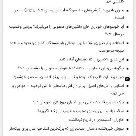
گلکسی Z۸
بحران باتری در گوشی‌های سامسونگ؛ آیا به‌روزرسانی One UI ۸.۵ مقصر
است؟
آیا خودروهای خودران جای ماشین‌های معمولی را می‌گیرند؟ بررسی وضعیت
در سال ۲۰۲۶
استعلام وام ضروری ۷۵ میلیون تومانی بازنشستگان کشوری؛ نحوه مشاهده
نتیجه درخواست
این غذای لاکچری را ۱۵ دقیقه‌ای آماده کنید
چگونه می‌توان تصاویر ساخته‌شده با هوش مصنوعی را تشخیص داد؟
طرز تهیه تارت فلپ‌جک توت‌فرنگی با پنیر ریکوتا؛ دسری ساده و خوشمزه
آشنایی با آش‌های اصیل ایرانی؛ از آش عباسعلی تا آش ترخینه + خواص و
طرز تهیه
پارک شیرین قابلیت‌ بالایی برای اجرای پروژهای تفریحی دارد
مراقب باشید این بیماری عجیب و غریب را از کنه نگیرید!
خاوران؛ گمشده‌ای در تاریخ کرمانشاه
فروش خیره‌کننده داستان اسباب‌بازی ۵؛ بزرگ‌ترین افتتاحیه سال برای پیکسار