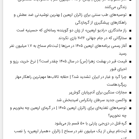
زندگی می‌کنند
توصیه‌های طب سنتی برای زائران اربعین | بهترین نوشیدنی ضد عطش و
راهکارهای پیشگیری از گرمازدگی
راز ماندگاری «رادیو اربعین» از زبان دو گوینده؛ رسانه‌ای که حسینیه است
ستارگانی که در جام جهانی ۲۰۲۶ بازی نکردند
آغاز رسمی برنامه‌های اربعین ۱۴۰۵ در مرز‌ها | ثبت‌نام سماح به ۱.۷ میلیون نفر
رسید
قیمت قبر در بهشت زهرا (س) در سال ۱۴۰۵ چقدر است؟ | نرخ خرید، رزرو و
احیای قبور
چرا گرد و غبار در ایران تشدید شد؟ | حقابه تالاب‌ها مهم‌ترین راهکار مهار
ریزگردهاست
مجازات سنگین برای آدم‌ربایان گوش‌بر
واکسن جدید سرطان پانکراس امیدبخش شد
توصیه‌های تغذیه‌ای برای زائران اربعین ۱۴۰۵ | در گرمای اربعین چه بخوریم و
چه نخوریم؟
گره قتل در دی‌جی پارتی با ۵۰ قسم باز می‌شود
ثبت‌نام بیش از یک میلیون نفر در سماح | زائران «همیار اربعین» را نصب
کنند