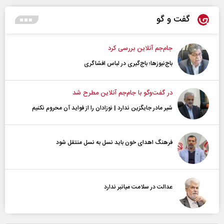
گفت و گو
جام‌جم آنلاین بررسی کرد
باج‌نیوزها؛ باج‌گیری در لباس افشاگری
در گفت‌و‌گو با جام‌جم آنلاین مطرح شد
شیر مادر جایگزین ندارد | نوزادان را از فواید آن محروم نکنیم
فرهنگ اهدای خون باید نسل به نسل منتقل شود
عدالت در سلامت میانبر ندارد