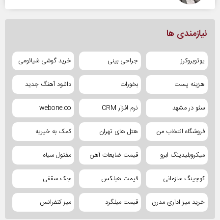
نیازمندی ها
یوتوبروکرز
جراحی بینی
خرید گوشی شیائومی
هزینه پست
بخورات
دانلود آهنگ جدید
سئو در مشهد
نرم افزار CRM
webone.co
فروشگاه انتخاب من
هتل های تهران
کمک به خیریه
میکروبلیدینگ ابرو
قیمت ضایعات آهن
مفتول سیاه
کوچینگ سازمانی
قیمت هبلکس
جک سقفی
خرید میز اداری مدرن
قیمت میلگرد
میز کنفرانس