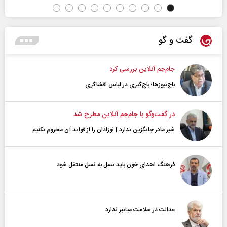
گفت و گو
جام‌جم آنلاین بررسی کرد
باج‌نیوزها؛ باج‌گیری در لباس افشاگری
در گفت‌و‌گو با جام‌جم آنلاین مطرح شد
شیر مادر جایگزین ندارد | نوزادان را از فواید آن محروم نکنیم
فرهنگ اهدای خون باید نسل به نسل منتقل شود
عدالت در سلامت میانبر ندارد