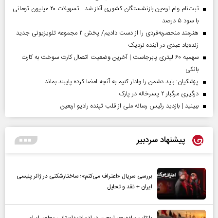
ثبت‌نام وام اربعین بازنشستگان کشوری آغاز شد | تسهیلات ۲۰ میلیون تومانی
با سود ۵ درصد
هنرمند منحصر‌به‌فردی را از دست دادیم/ پخش ۲ مجموعه تلویزیونی جدید
زنده‌یاد عبدی در آینده نزدیک
سهمیه ۶۰ لیتری پابرجاست | آخرین وضعیت اتصال کارت سوخت به کارت
بانکی
پزشکیان: باید دشمن را وادار کنیم به آنچه امضا کرده پایبند بماند
درگیری مرگبار ۲ پسرخاله در پارک
ببینید | بازدید رئیس رسانه ملی از قلب تپنده رادیو اربعین
پیشنهاد سردبیر
بررسی سریال «اعتراف می‌کنم»؛ ساختارشکنی در ژانر پلیسی
ایران + نقد و تحلیل