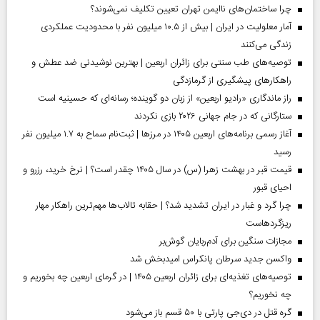
چرا ساختمان‌های ناایمن تهران تعیین تکلیف نمی‌شوند؟
آمار معلولیت در ایران | بیش از ۱۰.۵ میلیون نفر با محدودیت عملکردی
زندگی می‌کنند
توصیه‌های طب سنتی برای زائران اربعین | بهترین نوشیدنی ضد عطش و
راهکارهای پیشگیری از گرمازدگی
راز ماندگاری «رادیو اربعین» از زبان دو گوینده؛ رسانه‌ای که حسینیه است
ستارگانی که در جام جهانی ۲۰۲۶ بازی نکردند
آغاز رسمی برنامه‌های اربعین ۱۴۰۵ در مرز‌ها | ثبت‌نام سماح به ۱.۷ میلیون نفر
رسید
قیمت قبر در بهشت زهرا (س) در سال ۱۴۰۵ چقدر است؟ | نرخ خرید، رزرو و
احیای قبور
چرا گرد و غبار در ایران تشدید شد؟ | حقابه تالاب‌ها مهم‌ترین راهکار مهار
ریزگردهاست
مجازات سنگین برای آدم‌ربایان گوش‌بر
واکسن جدید سرطان پانکراس امیدبخش شد
توصیه‌های تغذیه‌ای برای زائران اربعین ۱۴۰۵ | در گرمای اربعین چه بخوریم و
چه نخوریم؟
گره قتل در دی‌جی پارتی با ۵۰ قسم باز می‌شود