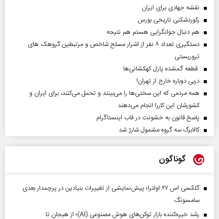
نقشه جهادی برای ایران
رکوردشکنی تاریخی بورس
هم دنبال جوانگرایی هستم هم نتیجه
دستگیری تعداد ۸ نفر از اشرار مسلح شاخص و مرتبطین گروهک های
تروریستی
قطعه گمشده پازل کهکشانی‌ها
دربی دوباره خارج از تهران!
همه مردمی که این سختی‌ها را می‌بینند و تحمل می‌کنند، برای ایران و
کشورشان این کاررا انجام می‌دهند
پاسخ قانون به خشونت در قاب اینستاگرام
کالابرگ سه گروه مشمول شارژ شد
گوناگون
گلکسی اس ۲۷ اولترا؛ پیش‌نمایشی از تغییرات بنیادین در پرچمدار بعدی
سامسونگ
رشد خیره‌کننده بازار توکن‌های هوش مصنوعی (AI)؛ از هیجان تا