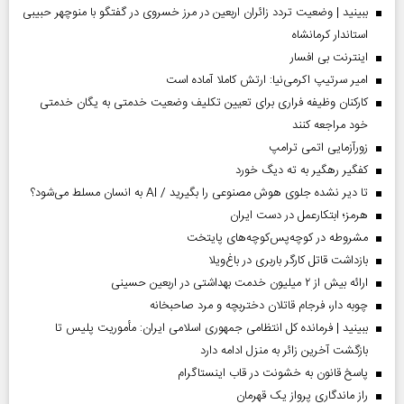
ببینید | وضعیت تردد زائران اربعین در مرز خسروی در گفتگو با منوچهر حبیبی
استاندار کرمانشاه
اینترنت بی افسار
امیر سرتیپ اکرمی‌نیا: ارتش کاملا آماده است
کارکنان وظیفه فراری برای تعیین تکلیف وضعیت خدمتی به یگان خدمتی
خود مراجعه کنند
زورآزمایی اتمی ترامپ
کفگیر رهگیر به ته دیگ خورد
تا دیر نشده جلوی هوش مصنوعی را بگیرید / AI به انسان مسلط می‌شود؟
هرمز؛ ابتکارعمل در دست ایران
مشروطه در کوچه‌پس‌کوچه‌های پایتخت
بازداشت قاتل کارگر باربری در باغ‌ویلا
ارائه بیش از ۲ میلیون خدمت بهداشتی در اربعین حسینی
چوبه دار، فرجام قاتلان دختربچه و مرد صاحبخانه
ببینید | فرمانده کل انتظامی جمهوری اسلامی ایران­: مأموریت پلیس تا
بازگشت آخرین زائر به منزل ادامه دارد
پاسخ قانون به خشونت در قاب اینستاگرام
راز ماندگاری پرواز یک قهرمان