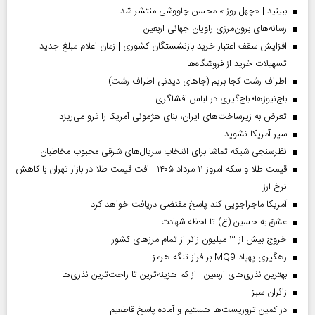
ببینید | «چهل روز » محسن چاووشی منتشر شد
رسانه‌های برون‌مرزی راویان جهانی اربعین
افزایش سقف اعتبار خرید بازنشستگان کشوری | زمان اعلام مبلغ جدید
تسهیلات خرید از فروشگاه‌ها
اطراف رشت کجا بریم (جاهای دیدنی اطراف رشت)
باج‌نیوزها؛ باج‌گیری در لباس افشاگری
تعرض به زیرساخت‌های ایران، بنای هژمونی آمریکا را فرو می‌ریزد
سپر آمریکا نشوید
نظرسنجی شبکه تماشا برای انتخاب سریال‌های شرقی محبوب مخاطبان
قیمت طلا و سکه امروز ۱۱ مرداد ۱۴۰۵ | افت قیمت طلا در بازار تهران با کاهش
نرخ ارز
آمریکا ماجراجویی کند پاسخ مقتضی دریافت خواهد کرد
عشق به حسین (ع) تا لحظه شهادت
خروج بیش از ۳ میلیون زائر از تمام مرز‌های کشور
رهگیری پهپاد MQ9 بر فراز تنگه هرمز
بهترین نذری‌های اربعین | از کم هزینه‌ترین تا راحت‌ترین نذری‌ها
‌زائران سبز
در کمین تروریست‌ها هستیم و آماده پاسخ قاطعیم