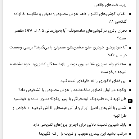
زیرساخت‌های واقعی
انقلاب گوشی‌های تاشو‌ با طعم هوش مصنوعی؛ معرفی و مقایسه خانواده
گلکسی Z۸
بحران باتری در گوشی‌های سامسونگ؛ آیا به‌روزرسانی One UI ۸.۵ مقصر
است؟
آیا خودروهای خودران جای ماشین‌های معمولی را می‌گیرند؟ بررسی وضعیت
در سال ۲۰۲۶
استعلام وام ضروری ۷۵ میلیون تومانی بازنشستگان کشوری؛ نحوه مشاهده
نتیجه درخواست
این غذای لاکچری را ۱۵ دقیقه‌ای آماده کنید
چگونه می‌توان تصاویر ساخته‌شده با هوش مصنوعی را تشخیص داد؟
طرز تهیه تارت فلپ‌جک توت‌فرنگی با پنیر ریکوتا؛ دسری ساده و خوشمزه
آشنایی با آش‌های اصیل ایرانی؛ از آش عباسعلی تا آش ترخینه + خواص و
طرز تهیه
پارک شیرین قابلیت‌ بالایی برای اجرای پروژهای تفریحی دارد
مراقب باشید این بیماری عجیب و غریب را از کنه نگیرید!