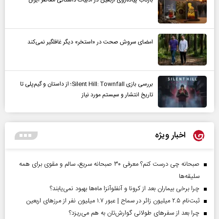
بازتاب پیاده‌روی اربعین در ادبیات داستانی معاصر ایران
امضای سروش صحت در «استخر» دیگر غافلگیر نمی‌کند
بررسی بازی Silent Hill: Townfall؛ از داستان و گیم‌پلی تا
تاریخ انتشار و سیستم مورد نیاز
اخبار ویژه
صبحانه چی درست کنم؟ معرفی ۳۰ صبحانه سریع، سالم و مقوی برای همه
سلیقه‌ها
چرا برخی بیماران بعد از کرونا و آنفلوآنزا ماه‌ها بهبود نمی‌یابند؟
ثبت‌نام ۲.۵ میلیون زائر در سماح | عبور ۱.۷ میلیون نفر از مرز‌های اربعین
چرا بعد از سفرهای طولانی گوارش‌تان به هم می‌ریزد؟