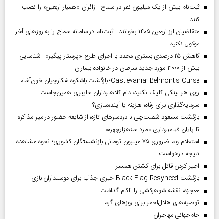
ثبت‌نام بیش از یک میلیون نفر در سماح | زائران «همیار اربعین» را نصب
کنند
متقاضیان ارز اربعین ۱۴۰۵ بخوانند | ثبت‌نام در سامانه سماح را به روز‌های آخر
موکول نکنید
کاهش ۲۵ درصدی بستری مجدد با اجرای طرح «پرستار پیگیر» | شناسایی
بیش از ۳۰۰۰ مورد جدید سرطان در خانواده بیماران
Castlevania: Belmont’s Curse؛ بازگشت باشکوه شکارچیان خون‌آشام
روی هر لینکی کلیک نکنید، دام کلاهبرداران سایبری همین‌جاست
سرمایه‌گذاری برای رفاه؛ هزینه یا آینده‌سازی؟
بازگشت مسعود شصت‌چی با دردسر‌های تازه؛ از شایعه حضور در میز مذاکره
تا پایان فیلمبرداری «مرد سه‌هزارچهره»
استعلام وام ضروری ۷۵ میلیون تومانی بازنشستگان کشوری؛ نحوه مشاهده
نتیجه درخواست
اجیر کردن قاتل برای کشتن همسر!
بازگشت Black Flag Resynced خبری جذاب برای دوستداران بازی
معجزه، نقشه شوهرکشی را ناکام گذاشت
توصیه‌های هلال‌احمر برای روز‌های گرم
جام‌جهانی مهاجران