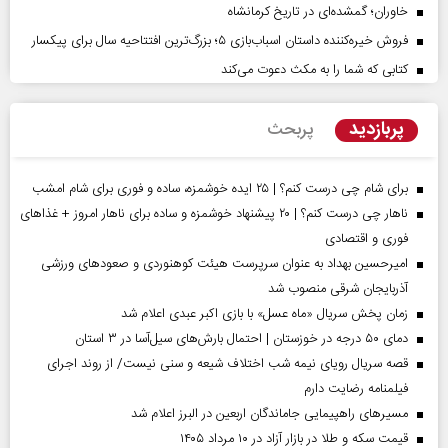
خاوران؛ گمشده‌ای در تاریخ کرمانشاه
فروش خیره‌کننده داستان اسباب‌بازی ۵؛ بزرگ‌ترین افتتاحیه سال برای پیکسار
کتابی که شما را به مکث دعوت می‌کند
پربازدید
پربحث
برای شام چی درست کنم؟ | ۲۵ ایده خوشمزه، ساده و فوری برای شام امشب
ناهار چی درست کنم؟ | ۲۰ پیشنهاد خوشمزه و ساده برای ناهار امروز + غذاهای
فوری و اقتصادی
امیرحسین بهداد به عنوان سرپرست هیئت کوهنوردی و صعودهای ورزشی
آذربایجان شرقی منصوب شد
زمان پخش سریال «ماه عسل» با بازی اکبر عبدی اعلام شد
دمای ۵۰ درجه در خوزستان | احتمال بارش‌های سیل‌آسا در ۳ استان
قصه سریال رویای نیمه شب اختلاف شیعه و سنی نیست/ از روند اجرای
فیلمنامه رضایت دارم
مسیر‌های راهپیمایی جاماندگان اربعین در البرز اعلام شد
قیمت سکه و طلا در بازار آزاد در ۱۰ مرداد ۱۴۰۵