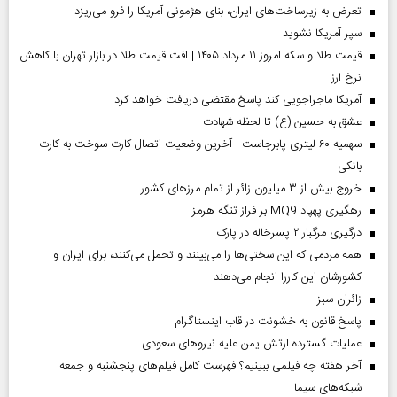
تعرض به زیرساخت‌های ایران، بنای هژمونی آمریکا را فرو می‌ریزد
سپر آمریکا نشوید
قیمت طلا و سکه امروز ۱۱ مرداد ۱۴۰۵ | افت قیمت طلا در بازار تهران با کاهش
نرخ ارز
آمریکا ماجراجویی کند پاسخ مقتضی دریافت خواهد کرد
عشق به حسین (ع) تا لحظه شهادت
سهمیه ۶۰ لیتری پابرجاست | آخرین وضعیت اتصال کارت سوخت به کارت
بانکی
خروج بیش از ۳ میلیون زائر از تمام مرز‌های کشور
رهگیری پهپاد MQ9 بر فراز تنگه هرمز
درگیری مرگبار ۲ پسرخاله در پارک
همه مردمی که این سختی‌ها را می‌بینند و تحمل می‌کنند، برای ایران و
کشورشان این کاررا انجام می‌دهند
‌زائران سبز
پاسخ قانون به خشونت در قاب اینستاگرام
عملیات گسترده ارتش یمن علیه نیروهای سعودی
آخر هفته چه فیلمی ببینیم؟ فهرست کامل فیلم‌های پنجشنبه و جمعه
شبکه‌های سیما