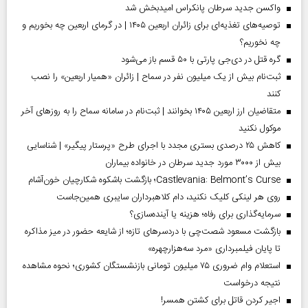
واکسن جدید سرطان پانکراس امیدبخش شد
توصیه‌های تغذیه‌ای برای زائران اربعین ۱۴۰۵ | در گرمای اربعین چه بخوریم و
چه نخوریم؟
گره قتل در دی‌جی پارتی با ۵۰ قسم باز می‌شود
ثبت‌نام بیش از یک میلیون نفر در سماح | زائران «همیار اربعین» را نصب
کنند
متقاضیان ارز اربعین ۱۴۰۵ بخوانند | ثبت‌نام در سامانه سماح را به روز‌های آخر
موکول نکنید
کاهش ۲۵ درصدی بستری مجدد با اجرای طرح «پرستار پیگیر» | شناسایی
بیش از ۳۰۰۰ مورد جدید سرطان در خانواده بیماران
Castlevania: Belmont’s Curse؛ بازگشت باشکوه شکارچیان خون‌آشام
روی هر لینکی کلیک نکنید، دام کلاهبرداران سایبری همین‌جاست
سرمایه‌گذاری برای رفاه؛ هزینه یا آینده‌سازی؟
بازگشت مسعود شصت‌چی با دردسر‌های تازه؛ از شایعه حضور در میز مذاکره
تا پایان فیلمبرداری «مرد سه‌هزارچهره»
استعلام وام ضروری ۷۵ میلیون تومانی بازنشستگان کشوری؛ نحوه مشاهده
نتیجه درخواست
اجیر کردن قاتل برای کشتن همسر!