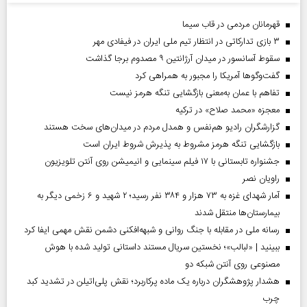
قهرمانان مردمی در قاب سیما
۳ بازی تدارکاتی در انتظار تیم ملی ایران در فیفادی مهر
سقوط آسانسور در میدان آرژانتین ۹ مصدوم برجا گذاشت
گفت‌وگوها آمریکا را مجبور به همراهی کرد
تفاهم با عمان به‌معنی بازگشایی تنگه هرمز نیست
معجزه «محمد صلاح» در ترکیه
گزارشگران رادیو هم‌نفس و همدل مردم در میدان‌های سخت هستند
بازگشایی تنگه هرمز مشروط به پذیرش شروط ایران است
جشنواره تابستانی با ۱۷ فیلم سینمایی و انیمیشن روی آنتن تلویزیون
راویان نصر
آمار شهدای غزه به ۷۳ هزار و ۳۸۴ نفر رسید؛ ۲ شهید و ۶ زخمی دیگر به
بیمارستان‌ها منتقل شدند
رسانه ملی در مقابله با جنگ روانی و شبهه‌افکنی دشمن نقش مهمی ایفا کرد
ببینید | «لبالب»؛ نخستین سریال مستند داستانی تولید شده با هوش
مصنوعی روی آنتن شبکه دو
هشدار پژوهشگران درباره یک ماده پرکاربرد؛ نقش پلی‌اتیلن در تشدید کبد
چرب