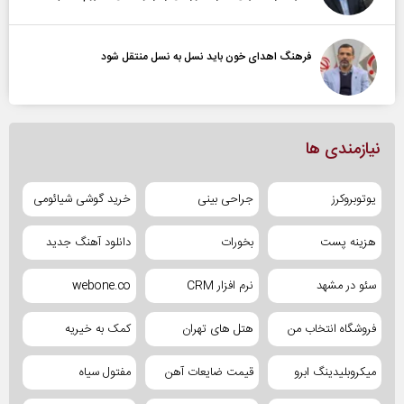
فرهنگ اهدای خون باید نسل به نسل منتقل شود
نیازمندی ها
یوتوبروکرز
جراحی بینی
خرید گوشی شیائومی
هزینه پست
بخورات
دانلود آهنگ جدید
سئو در مشهد
نرم افزار CRM
webone.co
فروشگاه انتخاب من
هتل های تهران
کمک به خیریه
میکروبلیدینگ ابرو
قیمت ضایعات آهن
مفتول سیاه