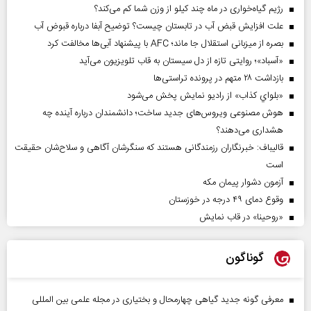
رژیم گیاه‌خواری در ماه چند کیلو از وزن شما کم می‌کند؟
علت افزایش قبض آب در تابستان چیست؟ توضیح آبفا درباره قبوض آب
بصره از میزبانی استقلال جا ماند؛ AFC با پیشنهاد آبی‌ها مخالفت کرد
«آسباد»؛ روایتی تازه از دل سیستان به قاب تلویزیون می‌آید
بازداشت ۲۸ متهم در پرونده تراستی‌ها
«بلواي کذاب» از رادیو نمایش پخش می‌شود
هوش مصنوعی ویروس‌های جدید ساخت؛ دانشمندان درباره آینده چه
هشداری می‌دهند؟
قالیباف: خبرنگاران رزمندگانی هستند که سنگرشان آگاهی و سلاح‌شان حقیقت
است
آزمون دشوار پیمان مکه
وقوع دمای ۴۹ درجه در خوزستان
«روحینا» در قاب نمایش
گوناگون
معرفی گونه جدید گیاهی چهارمحال و بختیاری در مجله علمی بین المللی