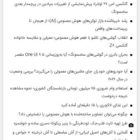
گلکسی اس ۲۷ اولترا؛ پیش‌نمایشی از تغییرات بنیادین در پرچمدار بعدی
سامسونگ
رشد خیره‌کننده بازار توکن‌های هوش مصنوعی (AI)؛ از هیجان تا
زیرساخت‌های واقعی
انقلاب گوشی‌های تاشو‌ با طعم هوش مصنوعی؛ معرفی و مقایسه خانواده
گلکسی Z۸
بحران باتری در گوشی‌های سامسونگ؛ آیا به‌روزرسانی One UI ۸.۵ مقصر
است؟
آیا خودروهای خودران جای ماشین‌های معمولی را می‌گیرند؟ بررسی وضعیت
در سال ۲۰۲۶
استعلام وام ضروری ۷۵ میلیون تومانی بازنشستگان کشوری؛ نحوه مشاهده
نتیجه درخواست
این غذای لاکچری را ۱۵ دقیقه‌ای آماده کنید
چگونه می‌توان تصاویر ساخته‌شده با هوش مصنوعی را تشخیص داد؟
طرز تهیه تارت فلپ‌جک توت‌فرنگی با پنیر ریکوتا؛ دسری ساده و خوشمزه
آشنایی با آش‌های اصیل ایرانی؛ از آش عباسعلی تا آش ترخینه + خواص و