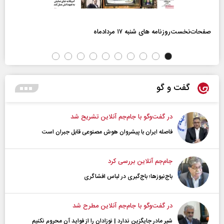
صفحات‌نخست‌روزنامه ها‌ی شنبه ۱۷ مردادماه
گفت و گو
در گفت‌و‌گو با جام‌جم آنلاین تشریح شد
فاصله ایران با پیشرو‌ان هوش مصنوعی قابل جبران است
جام‌جم آنلاین بررسی کرد
باج‌نیوزها؛ باج‌گیری در لباس افشاگری
در گفت‌و‌گو با جام‌جم آنلاین مطرح شد
شیر مادر جایگزین ندارد | نوزادان را از فواید آن محروم نکنیم