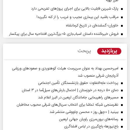
طرز تهیه
پارک شیرین قابلیت‌ بالایی برای اجرای پروژهای تفریحی دارد
مراقب باشید این بیماری عجیب و غریب را از کنه نگیرید!
خاوران؛ گمشده‌ای در تاریخ کرمانشاه
فروش خیره‌کننده داستان اسباب‌بازی ۵؛ بزرگ‌ترین افتتاحیه سال برای پیکسار
پربازدید
پربحث
امیرحسین بهداد به عنوان سرپرست هیئت کوهنوردی و صعودهای ورزشی
آذربایجان شرقی منصوب شد
پرداخت مابه‌التفاوت حقوق بازنشستگان تأمین اجتماعی
دمای ۵۰ درجه در خوزستان | احتمال بارش‌های سیل‌آسا در ۳ استان
مسیر‌های راهپیمایی جاماندگان اربعین در البرز اعلام شد
نظرسنجی شبکه تماشا برای انتخاب سریال‌های شرقی محبوب مخاطبان
ببینید | «چهل روز » محسن چاووشی منتشر شد
رسانه‌های برون‌مرزی راویان جهانی اربعین
باج‌نیوزها؛ باج‌گیری در لباس افشاگری