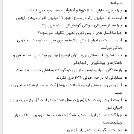
سلیقه‌ها
چرا برخی بیماران بعد از کرونا و آنفلوآنزا ماه‌ها بهبود نمی‌یابند؟
ثبت‌نام ۲.۵ میلیون زائر در سماح | عبور ۱.۷ میلیون نفر از مرز‌های اربعین
چرا بعد از سفرهای طولانی گوارش‌تان به هم می‌ریزد؟
چرا ساختمان‌های ناایمن تهران تعیین تکلیف نمی‌شوند؟
آمار معلولیت در ایران | بیش از ۱۰.۵ میلیون نفر با محدودیت عملکردی
زندگی می‌کنند
توصیه‌های طب سنتی برای زائران اربعین | بهترین نوشیدنی ضد عطش و
راهکارهای پیشگیری از گرمازدگی
راز ماندگاری «رادیو اربعین» از زبان دو گوینده؛ رسانه‌ای که حسینیه است
ستارگانی که در جام جهانی ۲۰۲۶ بازی نکردند
آغاز رسمی برنامه‌های اربعین ۱۴۰۵ در مرز‌ها | ثبت‌نام سماح به ۱.۷ میلیون نفر
رسید
قیمت قبر در بهشت زهرا (س) در سال ۱۴۰۵ چقدر است؟ | نرخ خرید، رزرو و
احیای قبور
چرا گرد و غبار در ایران تشدید شد؟ | حقابه تالاب‌ها مهم‌ترین راهکار مهار
ریزگردهاست
مجازات سنگین برای آدم‌ربایان گوش‌بر