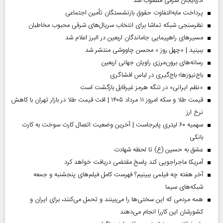
آذربایجان شرقی منصوب شد
پرداخت مابه‌التفاوت حقوق بازنشستگان تأمین اجتماعی
نظرسنجی شبکه تماشا برای انتخاب سریال‌های شرقی محبوب مخاطبان
مسیر‌های راهپیمایی جاماندگان اربعین در البرز اعلام شد
ببینید | «چهل روز » محسن چاووشی منتشر شد
رسانه‌های برون‌مرزی راویان جهانی اربعین
باج‌نیوزها؛ باج‌گیری در لباس افشاگری
«نظم ایرانی» در تنگه هرمز غیرقابل بازگشت است
قیمت طلا و سکه امروز ۱۱ مرداد ۱۴۰۵ | افت قیمت طلا در بازار تهران با کاهش
نرخ ارز
سهمیه ۶۰ لیتری پابرجاست | آخرین وضعیت اتصال کارت سوخت به کارت
بانکی
عشق به حسین (ع) تا لحظه شهادت
آمریکا ماجراجویی کند پاسخ مقتضی دریافت خواهد کرد
آخر هفته چه فیلمی ببینیم؟ فهرست کامل فیلم‌های پنجشنبه و جمعه
شبکه‌های سیما
همه مردمی که این سختی‌ها را می‌بینند و تحمل می‌کنند، برای ایران و
کشورشان این کاررا انجام می‌دهند