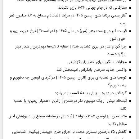
راز ماندگاری «رادیو اربعین» از زبان دو گوینده؛ رسانه‌ای که حسینیه است
ستارگانی که در جام جهانی ۲۰۲۶ بازی نکردند
آغاز رسمی برنامه‌های اربعین ۱۴۰۵ در مرز‌ها | ثبت‌نام سماح به ۱.۷ میلیون نفر
رسید
قیمت قبر در بهشت زهرا (س) در سال ۱۴۰۵ چقدر است؟ | نرخ خرید، رزرو و
احیای قبور
چرا گرد و غبار در ایران تشدید شد؟ | حقابه تالاب‌ها مهم‌ترین راهکار مهار
ریزگردهاست
مجازات سنگین برای آدم‌ربایان گوش‌بر
واکسن جدید سرطان پانکراس امیدبخش شد
توصیه‌های تغذیه‌ای برای زائران اربعین ۱۴۰۵ | در گرمای اربعین چه بخوریم و
چه نخوریم؟
گره قتل در دی‌جی پارتی با ۵۰ قسم باز می‌شود
ثبت‌نام بیش از یک میلیون نفر در سماح | زائران «همیار اربعین» را نصب
کنند
متقاضیان ارز اربعین ۱۴۰۵ بخوانند | ثبت‌نام در سامانه سماح را به روز‌های آخر
موکول نکنید
کاهش ۲۵ درصدی بستری مجدد با اجرای طرح «پرستار پیگیر» | شناسایی