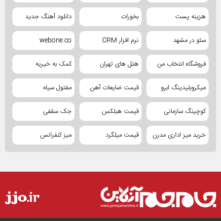
هزینه پست
بخورات
دانلود آهنگ جدید
سئو در مشهد
نرم افزار CRM
webone.co
فروشگاه انتخاب من
هتل های تهران
کمک به خیریه
میکروبلیدینگ ابرو
قیمت ضایعات آهن
مفتول سیاه
کوچینگ سازمانی
قیمت هبلکس
جک سقفی
خرید میز اداری مدرن
قیمت میلگرد
میز کنفرانس