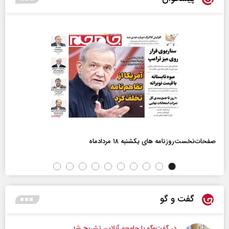
صفحات‌نخست‌روزنامه ها‌ی یکشنبه ۱۸ مردادماه
گفت و گو
در گفت‌و‌گو با جام‌جم آنلاین تشریح شد