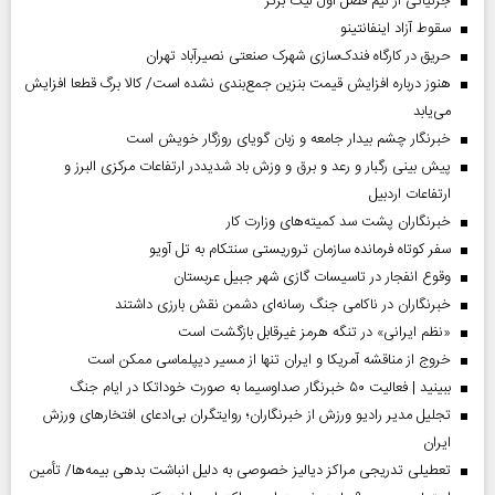
جزئیاتی از نیم فصل اول لیگ برتر
سقوط آزاد اینفانتینو
حریق در کارگاه فندک‌سازی شهرک صنعتی نصیرآباد تهران
هنوز درباره افزایش قیمت بنزین جمع‌بندی نشده است/ کالا برگ قطعا افزایش
می‌یابد
خبرنگار چشم بیدار جامعه و زبان گویای روزگار خویش است
پیش بینی رگبار و رعد و برق و وزش باد شدیددر ارتفاعات مرکزی البرز و
ارتفاعات اردبیل
خبرنگاران پشت سد کمیته‌های وزارت کار
سفر کوتاه فرمانده سازمان تروریستی سنتکام به تل آویو
وقوع انفجار در تاسیسات گازی شهر جبیل عربستان
خبرنگاران در ناکامی جنگ رسانه‌ای دشمن نقش بارزی داشتند
«نظم ایرانی» در تنگه هرمز غیرقابل بازگشت است
خروج از مناقشه آمریکا و ایران تنها از مسیر دیپلماسی ممکن است
ببینید | فعالیت ۵۰ خبرنگار صداوسیما به صورت خوداتکا در ایام جنگ
تجلیل مدیر رادیو ورزش از خبرنگاران؛ روایتگران بی‌ادعای افتخارهای ورزش
ایران
تعطیلی تدریجی مراکز دیالیز خصوصی به دلیل انباشت بدهی بیمه‌ها/ تأمین