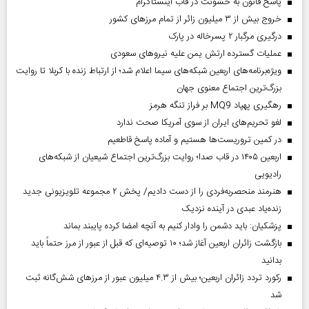
پاسخ قانون به خشونت در قاب اینستاگرام
خروج بیش از ۳ میلیون زائر از تمام مرز‌های کشور
درگیری مرگبار ۲ پسرخاله در پارک
عملیات گسترده ارتش یمن علیه نیروهای سعودی
ویژه‌برنامه‌های اربعین شبکه‌های سیما اعلام شد؛ از ارتباط زنده با کربلا تا روایت
بزرگ‌ترین اجتماع معنوی جهان
رهگیری پهپاد MQ9 بر فراز تنگه هرمز
لغو تحریم‌های ایران از سوی آمریکا صحت ندارد
در کمین تروریست‌ها هستیم و آماده پاسخ قاطعیم
اربعین ۱۴۰۵ در قاب صدا؛ روایت بزرگ‌ترین اجتماع شیعیان از شبکه‌های
رادیویی
هنرمند منحصر‌به‌فردی را از دست دادیم/ پخش ۲ مجموعه تلویزیونی جدید
زنده‌یاد عبدی در آینده نزدیک
پزشکیان: باید دشمن را وادار کنیم به آنچه امضا کرده پایبند بماند
بازگشت زائران اربعین آغاز شد؛ ۱۰ توصیه‌ای که قبل از عبور از مرز حتماً باید
بدانید
رکورد تردد زائران اربعین؛ بیش از ۴.۳ میلیون عبور از مرزهای شش‌گانه ثبت
شد