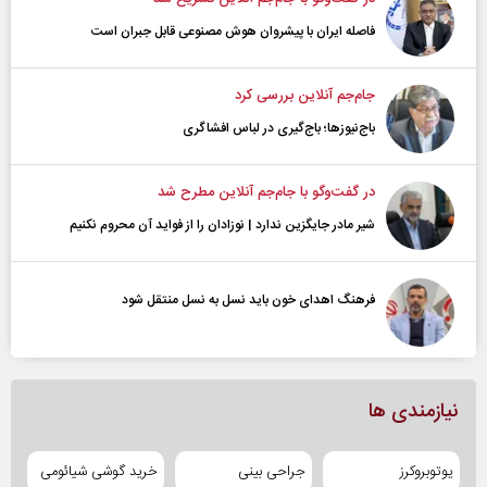
فاصله ایران با پیشرو‌ان هوش مصنوعی قابل جبران است
جام‌جم آنلاین بررسی کرد
باج‌نیوزها؛ باج‌گیری در لباس افشاگری
در گفت‌و‌گو با جام‌جم آنلاین مطرح شد
شیر مادر جایگزین ندارد | نوزادان را از فواید آن محروم نکنیم
فرهنگ اهدای خون باید نسل به نسل منتقل شود
نیازمندی ها
یوتوبروکرز
جراحی بینی
خرید گوشی شیائومی