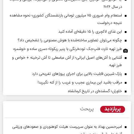
در سال ۲۰۲۶
استعلام وام ضروری ۷۵ میلیون تومانی بازنشستگان کشوری؛ نحوه مشاهده
نتیجه درخواست
این غذای لاکچری را ۱۵ دقیقه‌ای آماده کنید
چگونه می‌توان تصاویر ساخته‌شده با هوش مصنوعی را تشخیص داد؟
طرز تهیه تارت فلپ‌جک توت‌فرنگی با پنیر ریکوتا؛ دسری ساده و خوشمزه
آشنایی با آش‌های اصیل ایرانی؛ از آش عباسعلی تا آش ترخینه + خواص و
طرز تهیه
پارک شیرین قابلیت‌ بالایی برای اجرای پروژهای تفریحی دارد
مراقب باشید این بیماری عجیب و غریب را از کنه نگیرید!
خاوران؛ گمشده‌ای در تاریخ کرمانشاه
پربازدید
پربحث
امیرحسین بهداد به عنوان سرپرست هیئت کوهنوردی و صعودهای ورزشی