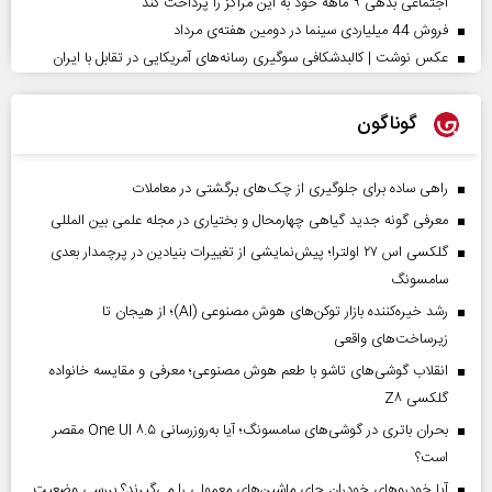
اجتماعی بدهی ۹ ماهه خود به این مراکز را پرداخت کند
فروش 44 میلیاردی سینما در دومین هفته‌ی مرداد
عکس نوشت | کالبدشکافی سوگیری رسانه‌های آمریکایی در تقابل با ایران
گوناگون
راهی ساده برای جلوگیری از چک‌های برگشتی در معاملات
معرفی گونه جدید گیاهی چهارمحال و بختیاری در مجله علمی بین المللی
گلکسی اس ۲۷ اولترا؛ پیش‌نمایشی از تغییرات بنیادین در پرچمدار بعدی
سامسونگ
رشد خیره‌کننده بازار توکن‌های هوش مصنوعی (AI)؛ از هیجان تا
زیرساخت‌های واقعی
انقلاب گوشی‌های تاشو‌ با طعم هوش مصنوعی؛ معرفی و مقایسه خانواده
گلکسی Z۸
بحران باتری در گوشی‌های سامسونگ؛ آیا به‌روزرسانی One UI ۸.۵ مقصر
است؟
آیا خودروهای خودران جای ماشین‌های معمولی را می‌گیرند؟ بررسی وضعیت