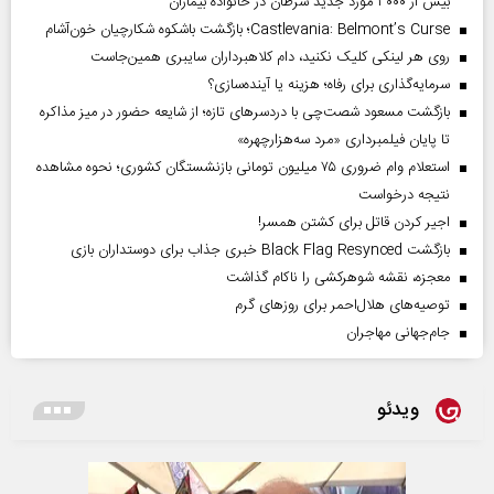
بیش از ۳۰۰۰ مورد جدید سرطان در خانواده بیماران
Castlevania: Belmont’s Curse؛ بازگشت باشکوه شکارچیان خون‌آشام
روی هر لینکی کلیک نکنید، دام کلاهبرداران سایبری همین‌جاست
سرمایه‌گذاری برای رفاه؛ هزینه یا آینده‌سازی؟
بازگشت مسعود شصت‌چی با دردسر‌های تازه؛ از شایعه حضور در میز مذاکره
تا پایان فیلمبرداری «مرد سه‌هزارچهره»
استعلام وام ضروری ۷۵ میلیون تومانی بازنشستگان کشوری؛ نحوه مشاهده
نتیجه درخواست
اجیر کردن قاتل برای کشتن همسر!
بازگشت Black Flag Resynced خبری جذاب برای دوستداران بازی
معجزه، نقشه شوهرکشی را ناکام گذاشت
توصیه‌های هلال‌احمر برای روز‌های گرم
جام‌جهانی مهاجران
ویدئو