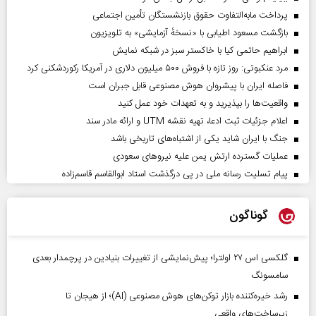
پرداخت مابه‌التفاوت حقوق بازنشستگان تأمین اجتماعی
بازگشت مسعود اطیابی با «نسخهٔ آزمایشی» به تلویزیون
ابراهیم حاتمی کیا با خاکستر سبز در شبکه نمایش
مرد عنکبوتی: روز تازه با فروش ۵۰۰ میلیون دلاری در آمریکا رکوردشکنی کرد
فاصله ایران با پیشرو‌ان هوش مصنوعی قابل جبران است
واقعیت‌ها را بپذیرید و به تعهدات خود عمل کنید
اعلام جزئیات ثبت ادعا، تهیه نقشه UTM و ارائه مادر سند
جنگ با ایران شاید یکی از اشتباه‌های تاریخی باشد
عملیات گسترده ارتش یمن علیه نیروهای سعودی
پیام تسلیت رسانه ملی در پی درگذشت استاد ابوالقاسم قاسم‌زاده
گوناگون
گلکسی اس ۲۷ اولترا؛ پیش‌نمایشی از تغییرات بنیادین در پرچمدار بعدی
سامسونگ
رشد خیره‌کننده بازار توکن‌های هوش مصنوعی (AI)؛ از هیجان تا
زیرساخت‌های واقعی