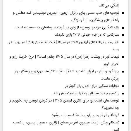
زندگی می‌کنند
توصیه‌های طب سنتی برای زائران اربعین | بهترین نوشیدنی ضد عطش و
راهکارهای پیشگیری از گرمازدگی
راز ماندگاری «رادیو اربعین» از زبان دو گوینده؛ رسانه‌ای که حسینیه است
ستارگانی که در جام جهانی ۲۰۲۶ بازی نکردند
آغاز رسمی برنامه‌های اربعین ۱۴۰۵ در مرز‌ها | ثبت‌نام سماح به ۱.۷ میلیون نفر
رسید
قیمت قبر در بهشت زهرا (س) در سال ۱۴۰۵ چقدر است؟ | نرخ خرید، رزرو و
احیای قبور
چرا گرد و غبار در ایران تشدید شد؟ | حقابه تالاب‌ها مهم‌ترین راهکار مهار
ریزگردهاست
مجازات سنگین برای آدم‌ربایان گوش‌بر
واکسن جدید سرطان پانکراس امیدبخش شد
توصیه‌های تغذیه‌ای برای زائران اربعین ۱۴۰۵ | در گرمای اربعین چه بخوریم و
چه نخوریم؟
گره قتل در دی‌جی پارتی با ۵۰ قسم باز می‌شود
ثبت‌نام بیش از یک میلیون نفر در سماح | زائران «همیار اربعین» را نصب
کنند