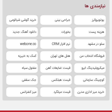
نیازمندی ها
یوتوبروکرز
جراحی بینی
خرید گوشی شیائومی
هزینه پست
بخورات
دانلود آهنگ جدید
سئو در مشهد
نرم افزار CRM
webone.co
فروشگاه انتخاب من
هتل های تهران
کمک به خیریه
میکروبلیدینگ ابرو
قیمت ضایعات آهن
مفتول سیاه
کوچینگ سازمانی
قیمت هبلکس
جک سقفی
خرید میز اداری مدرن
قیمت میلگرد
میز کنفرانس