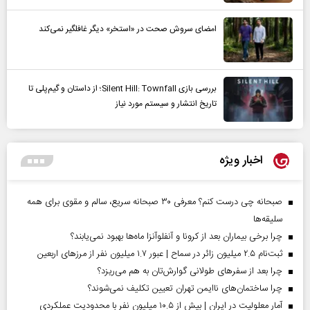
امضای سروش صحت در «استخر» دیگر غافلگیر نمی‌کند
بررسی بازی Silent Hill: Townfall؛ از داستان و گیم‌پلی تا
تاریخ انتشار و سیستم مورد نیاز
اخبار ویژه
صبحانه چی درست کنم؟ معرفی ۳۰ صبحانه سریع، سالم و مقوی برای همه
سلیقه‌ها
چرا برخی بیماران بعد از کرونا و آنفلوآنزا ماه‌ها بهبود نمی‌یابند؟
ثبت‌نام ۲.۵ میلیون زائر در سماح | عبور ۱.۷ میلیون نفر از مرز‌های اربعین
چرا بعد از سفرهای طولانی گوارش‌تان به هم می‌ریزد؟
چرا ساختمان‌های ناایمن تهران تعیین تکلیف نمی‌شوند؟
آمار معلولیت در ایران | بیش از ۱۰.۵ میلیون نفر با محدودیت عملکردی