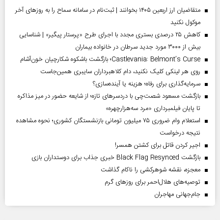
متقاضیان ارز اربعین ۱۴۰۵ بخوانند | ثبت‌نام در سامانه سماح را به روز‌های آخر
موکول نکنید
کاهش ۲۵ درصدی بستری مجدد با اجرای طرح «پرستار پیگیر» | شناسایی
بیش از ۳۰۰۰ مورد جدید سرطان در خانواده بیماران
Castlevania: Belmont’s Curse؛ بازگشت باشکوه شکارچیان خون‌آشام
روی هر لینکی کلیک نکنید، دام کلاهبرداران سایبری همین‌جاست
سرمایه‌گذاری برای رفاه؛ هزینه یا آینده‌سازی؟
بازگشت مسعود شصت‌چی با دردسر‌های تازه؛ از شایعه حضور در میز مذاکره
تا پایان فیلمبرداری «مرد سه‌هزارچهره»
استعلام وام ضروری ۷۵ میلیون تومانی بازنشستگان کشوری؛ نحوه مشاهده
نتیجه درخواست
اجیر کردن قاتل برای کشتن همسر!
بازگشت Black Flag Resynced خبری جذاب برای دوستداران بازی
معجزه، نقشه شوهرکشی را ناکام گذاشت
توصیه‌های هلال‌احمر برای روز‌های گرم
جام‌جهانی مهاجران