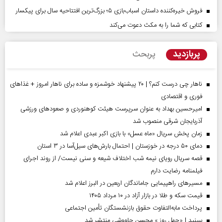
فروش خیره‌کننده داستان اسباب‌بازی ۵؛ بزرگ‌ترین افتتاحیه سال برای پیکسار
کتابی که شما را به مکث دعوت می‌کند
پربازدید
پربحث
ناهار چی درست کنم؟ | ۲۰ پیشنهاد خوشمزه و ساده برای ناهار امروز + غذاهای
فوری و اقتصادی
امیرحسین بهداد به عنوان سرپرست هیئت کوهنوردی و صعودهای ورزشی
آذربایجان شرقی منصوب شد
زمان پخش سریال «ماه عسل» با بازی اکبر عبدی اعلام شد
دمای ۵۰ درجه در خوزستان | احتمال بارش‌های سیل‌آسا در ۳ استان
قصه سریال رویای نیمه شب اختلاف شیعه و سنی نیست/ از روند اجرای
فیلمنامه رضایت دارم
مسیر‌های راهپیمایی جاماندگان اربعین در البرز اعلام شد
قیمت سکه و طلا در بازار آزاد در ۱۰ مرداد ۱۴۰۵
پرداخت مابه‌التفاوت حقوق بازنشستگان تأمین اجتماعی
ببینید | «چهل روز » محسن چاووشی منتشر شد