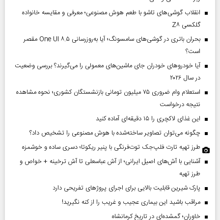
انقلاب گوشی‌های تاشو‌ با طعم هوش مصنوعی؛ معرفی و مقایسه خانواده
گلکسی Z۸
بحران باتری در گوشی‌های سامسونگ؛ آیا به‌روزرسانی One UI ۸.۵ مقصر
است؟
آیا خودروهای خودران جای ماشین‌های معمولی را می‌گیرند؟ بررسی وضعیت
در سال ۲۰۲۶
استعلام وام ضروری ۷۵ میلیون تومانی بازنشستگان کشوری؛ نحوه مشاهده
نتیجه درخواست
این غذای لاکچری را ۱۵ دقیقه‌ای آماده کنید
چگونه می‌توان تصاویر ساخته‌شده با هوش مصنوعی را تشخیص داد؟
طرز تهیه تارت فلپ‌جک توت‌فرنگی با پنیر ریکوتا؛ دسری ساده و خوشمزه
آشنایی با آش‌های اصیل ایرانی؛ از آش عباسعلی تا آش ترخینه + خواص و
طرز تهیه
پارک شیرین قابلیت‌ بالایی برای اجرای پروژهای تفریحی دارد
مراقب باشید این بیماری عجیب و غریب را از کنه نگیرید!
خاوران؛ گمشده‌ای در تاریخ کرمانشاه