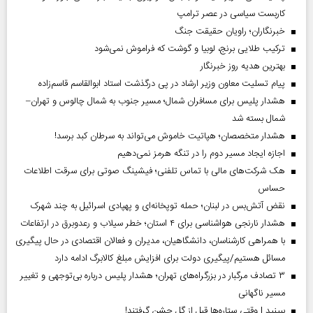
کاربست سیاسی در عصر ترامپ
خبرنگاران؛ راویان حقیقت جنگ
ترکیب طلایی برنج، لوبیا و گوشت که فراموش نمی‌شود
بهترین هدیه روز خبرنگار
پیام تسلیت معاون وزیر ارشاد در پی درگذشت استاد ابوالقاسم قاسم‌زاده
هشدار پلیس برای مسافران شمال؛ مسیر جنوب به شمال چالوس و تهران–
شمال بسته شد
هشدار متخصصان؛ هپاتیت خاموش می‌تواند به سرطان کبد برسد!
اجازه ایجاد مسیر دوم را در تنگه هرمز نمی‌دهیم
هک شرکت‌های مالی با تماس تلفنی؛ فیشینگ صوتی برای سرقت اطلاعات
حساس
نقض آتش‌بس در لبنان؛ حمله توپخانه‌ای و پهپادی اسرائیل به چند شهرک
هشدار نارنجی هواشناسی برای ۴ استان؛ خطر سیلاب و رعدوبرق در ارتفاعات
با همراهی کارشناسان، دانشگاهیان، مدیران و فعالان اقتصادی در حال پیگیری
مسائل هستیم/پیگیری دولت برای افزایش مبلغ کالابرگ ادامه دارد
۳ تصادف مرگبار در بزرگراه‌های تهران؛ هشدار پلیس درباره بی‌توجهی و تغییر
مسیر ناگهانی
ببینید | وقتی ستاره‌ها قبل از گل جشن گرفتند!