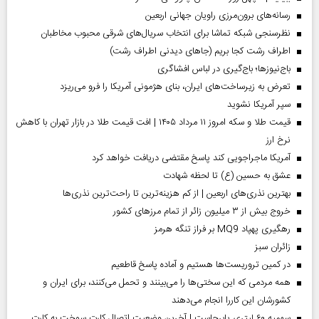
رسانه‌های برون‌مرزی راویان جهانی اربعین
نظرسنجی شبکه تماشا برای انتخاب سریال‌های شرقی محبوب مخاطبان
اطراف رشت کجا بریم (جاهای دیدنی اطراف رشت)
باج‌نیوزها؛ باج‌گیری در لباس افشاگری
تعرض به زیرساخت‌های ایران، بنای هژمونی آمریکا را فرو می‌ریزد
سپر آمریکا نشوید
قیمت طلا و سکه امروز ۱۱ مرداد ۱۴۰۵ | افت قیمت طلا در بازار تهران با کاهش
نرخ ارز
آمریکا ماجراجویی کند پاسخ مقتضی دریافت خواهد کرد
عشق به حسین (ع) تا لحظه شهادت
بهترین نذری‌های اربعین | از کم هزینه‌ترین تا راحت‌ترین نذری‌ها
خروج بیش از ۳ میلیون زائر از تمام مرز‌های کشور
رهگیری پهپاد MQ9 بر فراز تنگه هرمز
‌زائران سبز
در کمین تروریست‌ها هستیم و آماده پاسخ قاطعیم
همه مردمی که این سختی‌ها را می‌بینند و تحمل می‌کنند، برای ایران و
کشورشان این کاررا انجام می‌دهند
سهمیه ۶۰ لیتری پابرجاست | آخرین وضعیت اتصال کارت سوخت به کارت