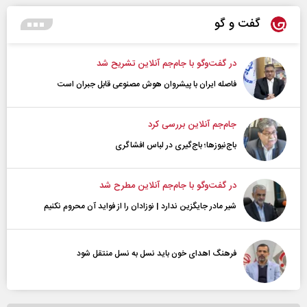
گفت و گو
در گفت‌و‌گو با جام‌جم آنلاین تشریح شد
فاصله ایران با پیشرو‌ان هوش مصنوعی قابل جبران است
جام‌جم آنلاین بررسی کرد
باج‌نیوزها؛ باج‌گیری در لباس افشاگری
در گفت‌و‌گو با جام‌جم آنلاین مطرح شد
شیر مادر جایگزین ندارد | نوزادان را از فواید آن محروم نکنیم
فرهنگ اهدای خون باید نسل به نسل منتقل شود