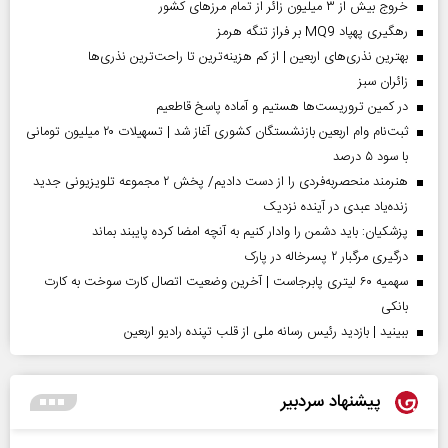
خروج بیش از ۳ میلیون زائر از تمام مرز‌های کشور
رهگیری پهپاد MQ9 بر فراز تنگه هرمز
بهترین نذری‌های اربعین | از کم هزینه‌ترین تا راحت‌ترین نذری‌ها
‌زائران سبز
در کمین تروریست‌ها هستیم و آماده پاسخ قاطعیم
ثبت‌نام وام اربعین بازنشستگان کشوری آغاز شد | تسهیلات ۲۰ میلیون تومانی
با سود ۵ درصد
هنرمند منحصر‌به‌فردی را از دست دادیم/ پخش ۲ مجموعه تلویزیونی جدید
زنده‌یاد عبدی در آینده نزدیک
پزشکیان: باید دشمن را وادار کنیم به آنچه امضا کرده پایبند بماند
درگیری مرگبار ۲ پسرخاله در پارک
سهمیه ۶۰ لیتری پابرجاست | آخرین وضعیت اتصال کارت سوخت به کارت
بانکی
ببینید | بازدید رئیس رسانه ملی از قلب تپنده رادیو اربعین
پیشنهاد سردبیر