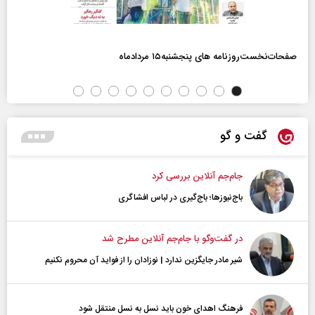
صفحات‌نخست‌روزنامه ها‌ی پنجشنبه‌۱۵ مردادماه
گفت و گو
جام‌جم آنلاین بررسی کرد
باج‌نیوزها؛ باج‌گیری در لباس افشاگری
در گفت‌و‌گو با جام‌جم آنلاین مطرح شد
شیر مادر جایگزین ندارد | نوزادان را از فواید آن محروم نکنیم
فرهنگ اهدای خون باید نسل به نسل منتقل شود