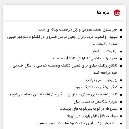
تازه ها
خبر ستون اعتماد عمومی و رکن مرجعیت رسانه‌ای است
ببینید | وضعیت تردد زائران اربعین در مرز خسروی در گفتگو با منوچهر حبیبی
استاندار کرمانشاه
اینترنت بی افسار
امیر سرتیپ اکرمی‌نیا: ارتش کاملا آماده است
کارکنان وظیفه فراری برای تعیین تکلیف وضعیت خدمتی به یگان خدمتی
خود مراجعه کنند
زورآزمایی اتمی ترامپ
کفگیر رهگیر به ته دیگ خورد
تا دیر نشده جلوی هوش مصنوعی را بگیرید / AI به انسان مسلط می‌شود؟
هرمز؛ ابتکارعمل در دست ایران
مشروطه در کوچه‌پس‌کوچه‌های پایتخت
بازداشت قاتل کارگر باربری در باغ‌ویلا
ارائه بیش از ۲ میلیون خدمت بهداشتی در اربعین حسینی