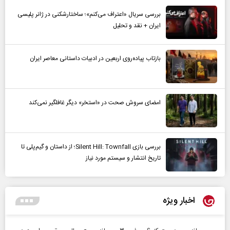
بررسی سریال «اعتراف می‌کنم»؛ ساختارشکنی در ژانر پلیسی
ایران + نقد و تحلیل
بازتاب پیاده‌روی اربعین در ادبیات داستانی معاصر ایران
امضای سروش صحت در «استخر» دیگر غافلگیر نمی‌کند
بررسی بازی Silent Hill: Townfall؛ از داستان و گیم‌پلی تا
تاریخ انتشار و سیستم مورد نیاز
اخبار ویژه