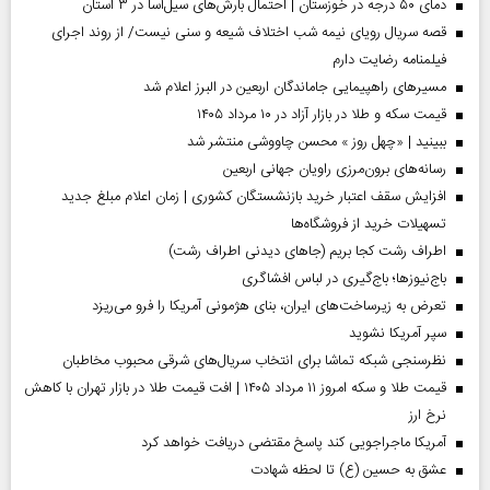
دمای ۵۰ درجه در خوزستان | احتمال بارش‌های سیل‌آسا در ۳ استان
قصه سریال رویای نیمه شب اختلاف شیعه و سنی نیست/ از روند اجرای
فیلمنامه رضایت دارم
مسیر‌های راهپیمایی جاماندگان اربعین در البرز اعلام شد
قیمت سکه و طلا در بازار آزاد در ۱۰ مرداد ۱۴۰۵
ببینید | «چهل روز » محسن چاووشی منتشر شد
رسانه‌های برون‌مرزی راویان جهانی اربعین
افزایش سقف اعتبار خرید بازنشستگان کشوری | زمان اعلام مبلغ جدید
تسهیلات خرید از فروشگاه‌ها
اطراف رشت کجا بریم (جاهای دیدنی اطراف رشت)
باج‌نیوزها؛ باج‌گیری در لباس افشاگری
تعرض به زیرساخت‌های ایران، بنای هژمونی آمریکا را فرو می‌ریزد
سپر آمریکا نشوید
نظرسنجی شبکه تماشا برای انتخاب سریال‌های شرقی محبوب مخاطبان
قیمت طلا و سکه امروز ۱۱ مرداد ۱۴۰۵ | افت قیمت طلا در بازار تهران با کاهش
نرخ ارز
آمریکا ماجراجویی کند پاسخ مقتضی دریافت خواهد کرد
عشق به حسین (ع) تا لحظه شهادت