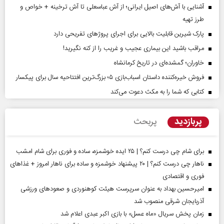
آشنایی با آش‌های اصیل ایرانی؛ از آش عباسعلی تا آش ترخینه + خواص و
طرز تهیه
پارک شیرین قابلیت‌ بالایی برای اجرای پروژهای تفریحی دارد
مراقب باشید این بیماری عجیب و غریب را از کنه نگیرید!
خاوران؛ گمشده‌ای در تاریخ کرمانشاه
فروش خیره‌کننده داستان اسباب‌بازی ۵؛ بزرگ‌ترین افتتاحیه سال برای پیکسار
کتابی که شما را به مکث دعوت می‌کند
پربازدید
پربحث
برای شام چی درست کنم؟ | ۲۵ ایده خوشمزه، ساده و فوری برای شام امشب
ناهار چی درست کنم؟ | ۲۰ پیشنهاد خوشمزه و ساده برای ناهار امروز + غذاهای
فوری و اقتصادی
امیرحسین بهداد به عنوان سرپرست هیئت کوهنوردی و صعودهای ورزشی
آذربایجان شرقی منصوب شد
زمان پخش سریال «ماه عسل» با بازی اکبر عبدی اعلام شد