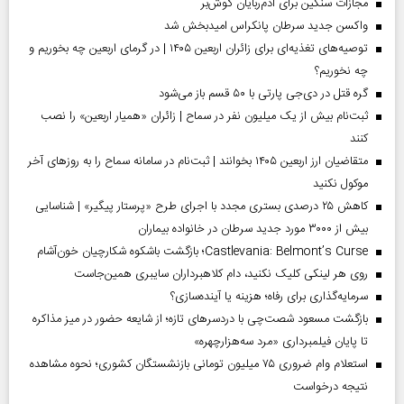
مجازات سنگین برای آدم‌ربایان گوش‌بر
واکسن جدید سرطان پانکراس امیدبخش شد
توصیه‌های تغذیه‌ای برای زائران اربعین ۱۴۰۵ | در گرمای اربعین چه بخوریم و
چه نخوریم؟
گره قتل در دی‌جی پارتی با ۵۰ قسم باز می‌شود
ثبت‌نام بیش از یک میلیون نفر در سماح | زائران «همیار اربعین» را نصب
کنند
متقاضیان ارز اربعین ۱۴۰۵ بخوانند | ثبت‌نام در سامانه سماح را به روز‌های آخر
موکول نکنید
کاهش ۲۵ درصدی بستری مجدد با اجرای طرح «پرستار پیگیر» | شناسایی
بیش از ۳۰۰۰ مورد جدید سرطان در خانواده بیماران
Castlevania: Belmont’s Curse؛ بازگشت باشکوه شکارچیان خون‌آشام
روی هر لینکی کلیک نکنید، دام کلاهبرداران سایبری همین‌جاست
سرمایه‌گذاری برای رفاه؛ هزینه یا آینده‌سازی؟
بازگشت مسعود شصت‌چی با دردسر‌های تازه؛ از شایعه حضور در میز مذاکره
تا پایان فیلمبرداری «مرد سه‌هزارچهره»
استعلام وام ضروری ۷۵ میلیون تومانی بازنشستگان کشوری؛ نحوه مشاهده
نتیجه درخواست