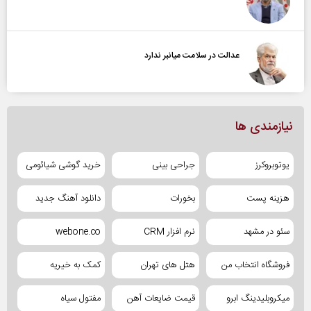
عدالت در سلامت میانبر ندارد
نیازمندی ها
یوتوبروکرز
جراحی بینی
خرید گوشی شیائومی
هزینه پست
بخورات
دانلود آهنگ جدید
سئو در مشهد
نرم افزار CRM
webone.co
فروشگاه انتخاب من
هتل های تهران
کمک به خیریه
میکروبلیدینگ ابرو
قیمت ضایعات آهن
مفتول سیاه