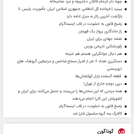
چوبه دار، فرجام قاتلان دختربچه و مرد صاحبخانه
ببینید | فرمانده کل انتظامی جمهوری اسلامی ایران­: مأموریت پلیس تا
بازگشت آخرین زائر به منزل ادامه دارد
پاسخ قانون به خشونت در قاب اینستاگرام
راز ماندگاری پرواز یک قهرمان
نقشه جهادی برای ایران
رکوردشکنی تاریخی بورس
هم دنبال جوانگرایی هستم هم نتیجه
دستگیری تعداد ۸ نفر از اشرار مسلح شاخص و مرتبطین گروهک های
تروریستی
قطعه گمشده پازل کهکشانی‌ها
دربی دوباره خارج از تهران!
همه مردمی که این سختی‌ها را می‌بینند و تحمل می‌کنند، برای ایران و
کشورشان این کاررا انجام می‌دهند
پاسخ قانون به خشونت در قاب اینستاگرام
کالابرگ سه گروه مشمول شارژ شد
گوناگون