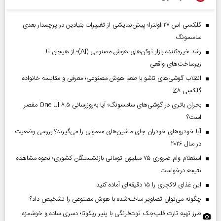
گلکسی اس ۲۷ اولترا؛ پیش‌نمایشی از تغییرات بنیادین در پرچمدار بعدی
سامسونگ
رشد خیره‌کننده بازار توکن‌های هوش مصنوعی (AI)؛ از هیجان تا
زیرساخت‌های واقعی
انقلاب گوشی‌های تاشو‌ با طعم هوش مصنوعی؛ معرفی و مقایسه خانواده
گلکسی Z۸
بحران باتری در گوشی‌های سامسونگ؛ آیا به‌روزرسانی One UI ۸.۵ مقصر
است؟
آیا خودروهای خودران جای ماشین‌های معمولی را می‌گیرند؟ بررسی وضعیت
در سال ۲۰۲۶
استعلام وام ضروری ۷۵ میلیون تومانی بازنشستگان کشوری؛ نحوه مشاهده
نتیجه درخواست
این غذای لاکچری را ۱۵ دقیقه‌ای آماده کنید
چگونه می‌توان تصاویر ساخته‌شده با هوش مصنوعی را تشخیص داد؟
طرز تهیه تارت فلپ‌جک توت‌فرنگی با پنیر ریکوتا؛ دسری ساده و خوشمزه