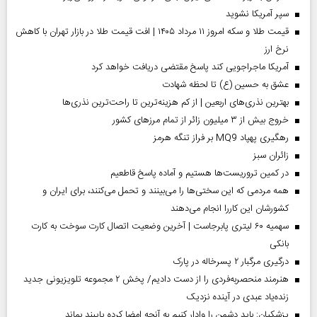
سپر آمریکا نشوید
قیمت طلا و سکه امروز ۱۱ مرداد ۱۴۰۵ | افت قیمت طلا در بازار تهران با کاهش
نرخ ارز
آمریکا ماجراجویی کند پاسخ مقتضی دریافت خواهد کرد
عشق به حسین (ع) تا لحظه شهادت
بهترین نذری‌های اربعین | از کم هزینه‌ترین تا راحت‌ترین نذری‌ها
خروج بیش از ۳ میلیون زائر از تمام مرز‌های کشور
رهگیری پهپاد MQ9 بر فراز تنگه هرمز
‌زائران سبز
در کمین تروریست‌ها هستیم و آماده پاسخ قاطعیم
همه مردمی که این سختی‌ها را می‌بینند و تحمل می‌کنند، برای ایران و
کشورشان این کاررا انجام می‌دهند
سهمیه ۶۰ لیتری پابرجاست | آخرین وضعیت اتصال کارت سوخت به کارت
بانکی
درگیری مرگبار ۲ پسرخاله در پارک
هنرمند منحصر‌به‌فردی را از دست دادیم/ پخش ۲ مجموعه تلویزیونی جدید
زنده‌یاد عبدی در آینده نزدیک
پزشکیان: باید دشمن را وادار کنیم به آنچه امضا کرده پایبند بماند