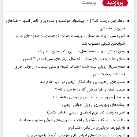
پربازدید
پربحث
ناهار چی درست کنم؟ | ۲۰ پیشنهاد خوشمزه و ساده برای ناهار امروز + غذاهای
فوری و اقتصادی
امیرحسین بهداد به عنوان سرپرست هیئت کوهنوردی و صعودهای ورزشی
آذربایجان شرقی منصوب شد
زمان پخش سریال «ماه عسل» با بازی اکبر عبدی اعلام شد
دمای ۵۰ درجه در خوزستان | احتمال بارش‌های سیل‌آسا در ۳ استان
قصه سریال رویای نیمه شب اختلاف شیعه و سنی نیست/ از روند اجرای
فیلمنامه رضایت دارم
مسیر‌های راهپیمایی جاماندگان اربعین در البرز اعلام شد
قیمت سکه و طلا در بازار آزاد در ۱۰ مرداد ۱۴۰۵
ببینید | «چهل روز » محسن چاووشی منتشر شد
رسانه‌های برون‌مرزی راویان جهانی اربعین
اطراف رشت کجا بریم (جاهای دیدنی اطراف رشت)
نظرسنجی شبکه تماشا برای انتخاب سریال‌های شرقی محبوب مخاطبان
باج‌نیوزها؛ باج‌گیری در لباس افشاگری
تعرض به زیرساخت‌های ایران، بنای هژمونی آمریکا را فرو می‌ریزد