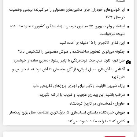
است؟
آیا خودروهای خودران جای ماشین‌های معمولی را می‌گیرند؟ بررسی وضعیت
در سال ۲۰۲۶
استعلام وام ضروری ۷۵ میلیون تومانی بازنشستگان کشوری؛ نحوه مشاهده
نتیجه درخواست
این غذای لاکچری را ۱۵ دقیقه‌ای آماده کنید
چگونه می‌توان تصاویر ساخته‌شده با هوش مصنوعی را تشخیص داد؟
طرز تهیه تارت فلپ‌جک توت‌فرنگی با پنیر ریکوتا؛ دسری ساده و خوشمزه
آشنایی با آش‌های اصیل ایرانی؛ از آش عباسعلی تا آش ترخینه + خواص و
طرز تهیه
پارک شیرین قابلیت‌ بالایی برای اجرای پروژهای تفریحی دارد
مراقب باشید این بیماری عجیب و غریب را از کنه نگیرید!
خاوران؛ گمشده‌ای در تاریخ کرمانشاه
فروش خیره‌کننده داستان اسباب‌بازی ۵؛ بزرگ‌ترین افتتاحیه سال برای پیکسار
کتابی که شما را به مکث دعوت می‌کند