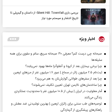
بررسی بازی Silent Hill: Townfall؛ از داستان و گیم‌پلی تا
تاریخ انتشار و سیستم مورد نیاز
اخبار ویژه
صبحانه چی درست کنم؟ معرفی ۳۰ صبحانه سریع، سالم و مقوی برای همه
سلیقه‌ها
چرا برخی بیماران بعد از کرونا و آنفلوآنزا ماه‌ها بهبود نمی‌یابند؟
ثبت‌نام ۲.۵ میلیون زائر در سماح | عبور ۱.۷ میلیون نفر از مرز‌های اربعین
چرا بعد از سفرهای طولانی گوارش‌تان به هم می‌ریزد؟
چرا ساختمان‌های ناایمن تهران تعیین تکلیف نمی‌شوند؟
آمار معلولیت در ایران | بیش از ۱۰.۵ میلیون نفر با محدودیت عملکردی
زندگی می‌کنند
توصیه‌های طب سنتی برای زائران اربعین | بهترین نوشیدنی ضد عطش و
راهکارهای پیشگیری از گرمازدگی