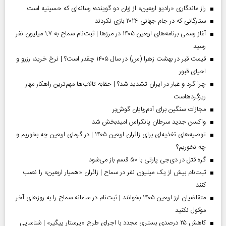
راز ماندگاری «رادیو اربعین» از زبان دو گوینده؛ رسانه‌ای که حسینیه است
ستارگانی که در جام جهانی ۲۰۲۶ بازی نکردند
آغاز رسمی برنامه‌های اربعین ۱۴۰۵ در مرز‌ها | ثبت‌نام سماح به ۱.۷ میلیون نفر
رسید
قیمت قبر در بهشت زهرا (س) در سال ۱۴۰۵ چقدر است؟ | نرخ خرید، رزرو و
احیای قبور
چرا گرد و غبار در ایران تشدید شد؟ | حقابه تالاب‌ها مهم‌ترین راهکار مهار
ریزگردهاست
مجازات سنگین برای آدم‌ربایان گوش‌بر
واکسن جدید سرطان پانکراس امیدبخش شد
توصیه‌های تغذیه‌ای برای زائران اربعین ۱۴۰۵ | در گرمای اربعین چه بخوریم و
چه نخوریم؟
گره قتل در دی‌جی پارتی با ۵۰ قسم باز می‌شود
ثبت‌نام بیش از یک میلیون نفر در سماح | زائران «همیار اربعین» را نصب
کنند
متقاضیان ارز اربعین ۱۴۰۵ بخوانند | ثبت‌نام در سامانه سماح را به روز‌های آخر
موکول نکنید
کاهش ۲۵ درصدی بستری مجدد با اجرای طرح «پرستار پیگیر» | شناسایی