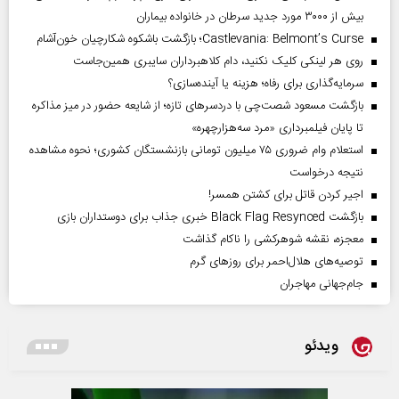
بیش از ۳۰۰۰ مورد جدید سرطان در خانواده بیماران
Castlevania: Belmont’s Curse؛ بازگشت باشکوه شکارچیان خون‌آشام
روی هر لینکی کلیک نکنید، دام کلاهبرداران سایبری همین‌جاست
سرمایه‌گذاری برای رفاه؛ هزینه یا آینده‌سازی؟
بازگشت مسعود شصت‌چی با دردسر‌های تازه؛ از شایعه حضور در میز مذاکره
تا پایان فیلمبرداری «مرد سه‌هزارچهره»
استعلام وام ضروری ۷۵ میلیون تومانی بازنشستگان کشوری؛ نحوه مشاهده
نتیجه درخواست
اجیر کردن قاتل برای کشتن همسر!
بازگشت Black Flag Resynced خبری جذاب برای دوستداران بازی
معجزه، نقشه شوهرکشی را ناکام گذاشت
توصیه‌های هلال‌احمر برای روز‌های گرم
جام‌جهانی مهاجران
ویدئو