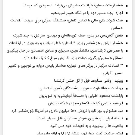
هشدار متخصصان؛ هپاتیت خاموش می‌تواند به سرطان کبد برسد!
اجازه ایجاد مسیر دوم را در تنگه هرمز نمی‌دهیم
هک شرکت‌های مالی با تماس تلفنی؛ فیشینگ صوتی برای سرقت اطلاعات
حساس
نقض آتش‌بس در لبنان؛ حمله توپخانه‌ای و پهپادی اسرائیل به چند شهرک
هشدار نارنجی هواشناسی برای ۴ استان؛ خطر سیلاب و رعدوبرق در ارتفاعات
با همراهی کارشناسان، دانشگاهیان، مدیران و فعالان اقتصادی در حال پیگیری
مسائل هستیم/پیگیری دولت برای افزایش مبلغ کالابرگ ادامه دارد
۳ تصادف مرگبار در بزرگراه‌های تهران؛ هشدار پلیس درباره بی‌توجهی و تغییر
مسیر ناگهانی
ببینید | وقتی ستاره‌ها قبل از گل جشن گرفتند!
پرداخت مابه‌التفاوت حقوق بازنشستگان تأمین اجتماعی
بازگشت مسعود اطیابی با «نسخهٔ آزمایشی» به تلویزیون
ابراهیم حاتمی کیا با خاکستر سبز در شبکه نمایش
مرد عنکبوتی: روز تازه با فروش ۵۰۰ میلیون دلاری در آمریکا رکوردشکنی کرد
فاصله ایران با پیشرو‌ان هوش مصنوعی قابل جبران است
واقعیت‌ها را بپذیرید و به تعهدات خود عمل کنید
اعلام جزئیات ثبت ادعا، تهیه نقشه UTM و ارائه مادر سند