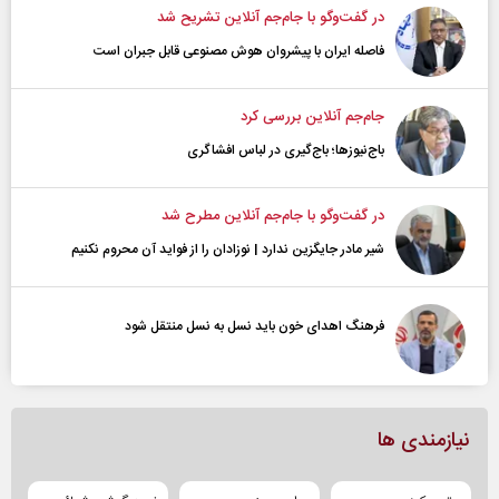
در گفت‌و‌گو با جام‌جم آنلاین تشریح شد
فاصله ایران با پیشرو‌ان هوش مصنوعی قابل جبران است
جام‌جم آنلاین بررسی کرد
باج‌نیوزها؛ باج‌گیری در لباس افشاگری
در گفت‌و‌گو با جام‌جم آنلاین مطرح شد
شیر مادر جایگزین ندارد | نوزادان را از فواید آن محروم نکنیم
فرهنگ اهدای خون باید نسل به نسل منتقل شود
نیازمندی ها