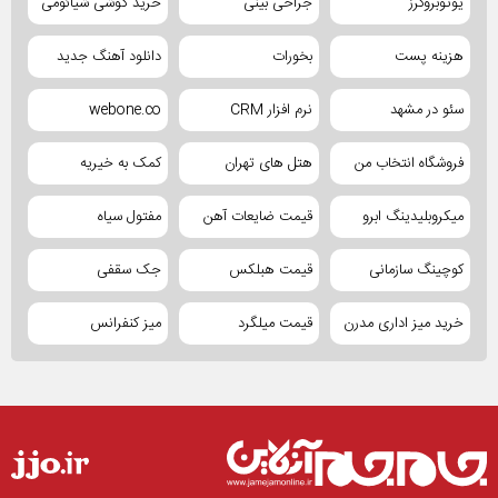
یوتوبروکرز
جراحی بینی
خرید گوشی شیائومی
هزینه پست
بخورات
دانلود آهنگ جدید
سئو در مشهد
نرم افزار CRM
webone.co
فروشگاه انتخاب من
هتل های تهران
کمک به خیریه
میکروبلیدینگ ابرو
قیمت ضایعات آهن
مفتول سیاه
کوچینگ سازمانی
قیمت هبلکس
جک سقفی
خرید میز اداری مدرن
قیمت میلگرد
میز کنفرانس