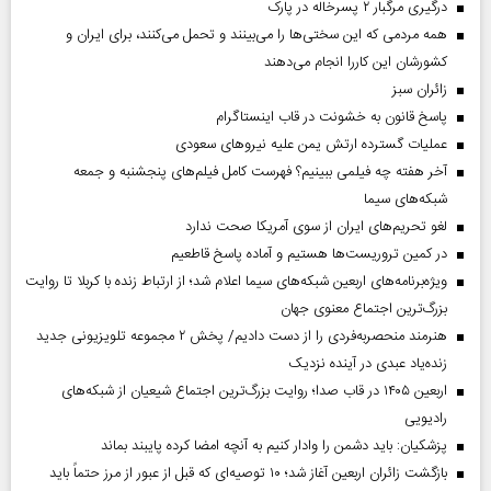
درگیری مرگبار ۲ پسرخاله در پارک
همه مردمی که این سختی‌ها را می‌بینند و تحمل می‌کنند، برای ایران و
کشورشان این کاررا انجام می‌دهند
‌زائران سبز
پاسخ قانون به خشونت در قاب اینستاگرام
عملیات گسترده ارتش یمن علیه نیروهای سعودی
آخر هفته چه فیلمی ببینیم؟ فهرست کامل فیلم‌های پنجشنبه و جمعه
شبکه‌های سیما
لغو تحریم‌های ایران از سوی آمریکا صحت ندارد
در کمین تروریست‌ها هستیم و آماده پاسخ قاطعیم
ویژه‌برنامه‌های اربعین شبکه‌های سیما اعلام شد؛ از ارتباط زنده با کربلا تا روایت
بزرگ‌ترین اجتماع معنوی جهان
هنرمند منحصر‌به‌فردی را از دست دادیم/ پخش ۲ مجموعه تلویزیونی جدید
زنده‌یاد عبدی در آینده نزدیک
اربعین ۱۴۰۵ در قاب صدا؛ روایت بزرگ‌ترین اجتماع شیعیان از شبکه‌های
رادیویی
پزشکیان: باید دشمن را وادار کنیم به آنچه امضا کرده پایبند بماند
بازگشت زائران اربعین آغاز شد؛ ۱۰ توصیه‌ای که قبل از عبور از مرز حتماً باید