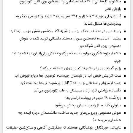
جشنواره تابستانی با ۱۷ فیلم سینمایی و انیمیشن روی آنتن تلویزیون
راویان نصر
آمار شهدای غزه به ۷۳ هزار و ۳۸۴ نفر رسید؛ ۲ شهید و ۶ زخمی دیگر به
بیمارستان‌ها منتقل شدند
رسانه ملی در مقابله با جنگ روانی و شبهه‌افکنی دشمن نقش مهمی ایفا کرد
ببینید | «لبالب»؛ نخستین سریال مستند داستانی تولید شده با هوش
مصنوعی روی آنتن شبکه دو
هشدار پژوهشگران درباره یک ماده پرکاربرد؛ نقش پلی‌اتیلن در تشدید کبد
چرب
رژیم گیاه‌خواری در ماه چند کیلو از وزن شما کم می‌کند؟
علت افزایش قبض آب در تابستان چیست؟ توضیح آبفا درباره قبوض آب
بصره از میزبانی استقلال جا ماند؛ AFC با پیشنهاد آبی‌ها مخالفت کرد
«آسباد»؛ روایتی تازه از دل سیستان به قاب تلویزیون می‌آید
بازداشت ۲۸ متهم در پرونده تراستی‌ها
«بلواي کذاب» از رادیو نمایش پخش می‌شود
هوش مصنوعی ویروس‌های جدید ساخت؛ دانشمندان درباره آینده چه
هشداری می‌دهند؟
قالیباف: خبرنگاران رزمندگانی هستند که سنگرشان آگاهی و سلاح‌شان حقیقت