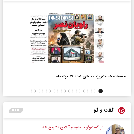
صفحات‌نخست‌روزنامه ها‌ی شنبه ۱۷ مردادماه
گفت و گو
در گفت‌و‌گو با جام‌جم آنلاین تشریح شد