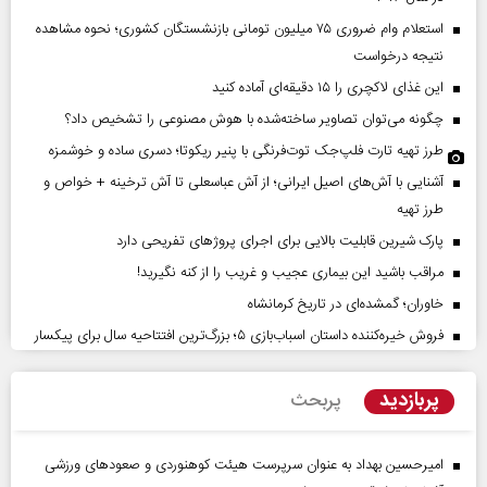
استعلام وام ضروری ۷۵ میلیون تومانی بازنشستگان کشوری؛ نحوه مشاهده
نتیجه درخواست
این غذای لاکچری را ۱۵ دقیقه‌ای آماده کنید
چگونه می‌توان تصاویر ساخته‌شده با هوش مصنوعی را تشخیص داد؟
طرز تهیه تارت فلپ‌جک توت‌فرنگی با پنیر ریکوتا؛ دسری ساده و خوشمزه
آشنایی با آش‌های اصیل ایرانی؛ از آش عباسعلی تا آش ترخینه + خواص و
طرز تهیه
پارک شیرین قابلیت‌ بالایی برای اجرای پروژهای تفریحی دارد
مراقب باشید این بیماری عجیب و غریب را از کنه نگیرید!
خاوران؛ گمشده‌ای در تاریخ کرمانشاه
فروش خیره‌کننده داستان اسباب‌بازی ۵؛ بزرگ‌ترین افتتاحیه سال برای پیکسار
پربازدید
پربحث
امیرحسین بهداد به عنوان سرپرست هیئت کوهنوردی و صعودهای ورزشی