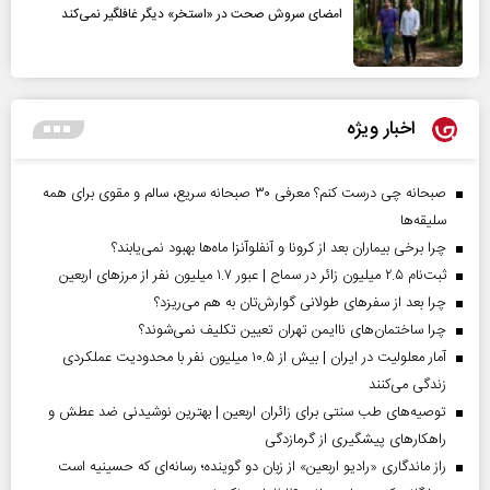
امضای سروش صحت در «استخر» دیگر غافلگیر نمی‌کند
اخبار ویژه
صبحانه چی درست کنم؟ معرفی ۳۰ صبحانه سریع، سالم و مقوی برای همه
سلیقه‌ها
چرا برخی بیماران بعد از کرونا و آنفلوآنزا ماه‌ها بهبود نمی‌یابند؟
ثبت‌نام ۲.۵ میلیون زائر در سماح | عبور ۱.۷ میلیون نفر از مرز‌های اربعین
چرا بعد از سفرهای طولانی گوارش‌تان به هم می‌ریزد؟
چرا ساختمان‌های ناایمن تهران تعیین تکلیف نمی‌شوند؟
آمار معلولیت در ایران | بیش از ۱۰.۵ میلیون نفر با محدودیت عملکردی
زندگی می‌کنند
توصیه‌های طب سنتی برای زائران اربعین | بهترین نوشیدنی ضد عطش و
راهکارهای پیشگیری از گرمازدگی
راز ماندگاری «رادیو اربعین» از زبان دو گوینده؛ رسانه‌ای که حسینیه است