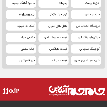
هزینه پست
بخورات
دانلود آهنگ جدید
سئو در مشهد
نرم افزار CRM
webone.co
فروشگاه انتخاب من
هتل های تهران
کمک به خیریه
میکروبلیدینگ ابرو
قیمت ضایعات آهن
مفتول سیاه
کوچینگ سازمانی
قیمت هبلکس
جک سقفی
خرید میز اداری مدرن
قیمت میلگرد
میز کنفرانس