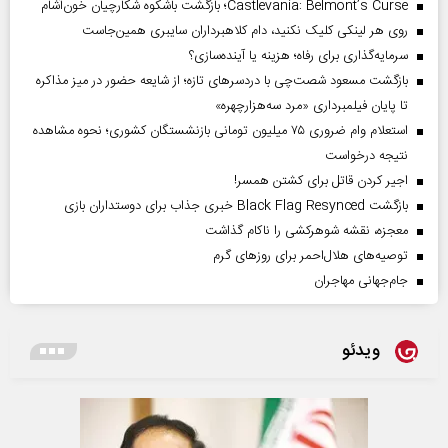
Castlevania: Belmont’s Curse؛ بازگشت باشکوه شکارچیان خون‌آشام
روی هر لینکی کلیک نکنید، دام کلاهبرداران سایبری همین‌جاست
سرمایه‌گذاری برای رفاه؛ هزینه یا آینده‌سازی؟
بازگشت مسعود شصت‌چی با دردسر‌های تازه؛ از شایعه حضور در میز مذاکره
تا پایان فیلمبرداری «مرد سه‌هزارچهره»
استعلام وام ضروری ۷۵ میلیون تومانی بازنشستگان کشوری؛ نحوه مشاهده
نتیجه درخواست
اجیر کردن قاتل برای کشتن همسر!
بازگشت Black Flag Resynced خبری جذاب برای دوستداران بازی
معجزه، نقشه شوهرکشی را ناکام گذاشت
توصیه‌های هلال‌احمر برای روز‌های گرم
جام‌جهانی مهاجران
ویدئو