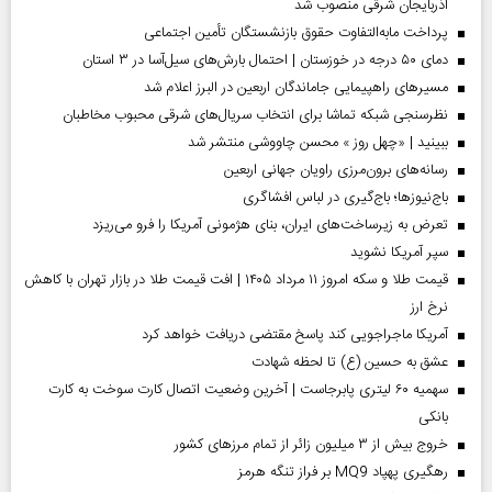
آذربایجان شرقی منصوب شد
پرداخت مابه‌التفاوت حقوق بازنشستگان تأمین اجتماعی
دمای ۵۰ درجه در خوزستان | احتمال بارش‌های سیل‌آسا در ۳ استان
مسیر‌های راهپیمایی جاماندگان اربعین در البرز اعلام شد
نظرسنجی شبکه تماشا برای انتخاب سریال‌های شرقی محبوب مخاطبان
ببینید | «چهل روز » محسن چاووشی منتشر شد
رسانه‌های برون‌مرزی راویان جهانی اربعین
باج‌نیوزها؛ باج‌گیری در لباس افشاگری
تعرض به زیرساخت‌های ایران، بنای هژمونی آمریکا را فرو می‌ریزد
سپر آمریکا نشوید
قیمت طلا و سکه امروز ۱۱ مرداد ۱۴۰۵ | افت قیمت طلا در بازار تهران با کاهش
نرخ ارز
آمریکا ماجراجویی کند پاسخ مقتضی دریافت خواهد کرد
عشق به حسین (ع) تا لحظه شهادت
سهمیه ۶۰ لیتری پابرجاست | آخرین وضعیت اتصال کارت سوخت به کارت
بانکی
خروج بیش از ۳ میلیون زائر از تمام مرز‌های کشور
رهگیری پهپاد MQ9 بر فراز تنگه هرمز