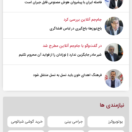
فاصله ایران با پیشرو‌ان هوش مصنوعی قابل جبران است
جام‌جم آنلاین بررسی کرد
باج‌نیوزها؛ باج‌گیری در لباس افشاگری
در گفت‌و‌گو با جام‌جم آنلاین مطرح شد
شیر مادر جایگزین ندارد | نوزادان را از فواید آن محروم نکنیم
فرهنگ اهدای خون باید نسل به نسل منتقل شود
نیازمندی ها
یوتوبروکرز
جراحی بینی
خرید گوشی شیائومی