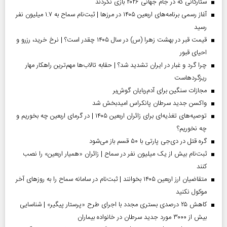
ستارگانی که در جام جهانی ۲۰۲۶ بازی نکردند
آغاز رسمی برنامه‌های اربعین ۱۴۰۵ در مرز‌ها | ثبت‌نام سماح به ۱.۷ میلیون نفر
رسید
قیمت قبر در بهشت زهرا (س) در سال ۱۴۰۵ چقدر است؟ | نرخ خرید، رزرو و
احیای قبور
چرا گرد و غبار در ایران تشدید شد؟ | حقابه تالاب‌ها مهم‌ترین راهکار مهار
ریزگردهاست
مجازات سنگین برای آدم‌ربایان گوش‌بر
واکسن جدید سرطان پانکراس امیدبخش شد
توصیه‌های تغذیه‌ای برای زائران اربعین ۱۴۰۵ | در گرمای اربعین چه بخوریم و
چه نخوریم؟
گره قتل در دی‌جی پارتی با ۵۰ قسم باز می‌شود
ثبت‌نام بیش از یک میلیون نفر در سماح | زائران «همیار اربعین» را نصب
کنند
متقاضیان ارز اربعین ۱۴۰۵ بخوانند | ثبت‌نام در سامانه سماح را به روز‌های آخر
موکول نکنید
کاهش ۲۵ درصدی بستری مجدد با اجرای طرح «پرستار پیگیر» | شناسایی
بیش از ۳۰۰۰ مورد جدید سرطان در خانواده بیماران