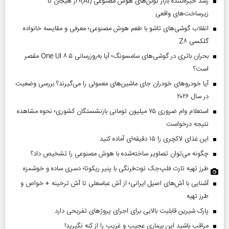
رشد خیره‌کننده بازار توکن‌های هوش مصنوعی (AI)؛ از هیجان تا
زیرساخت‌های واقعی
انقلاب گوشی‌های تاشو‌ با طعم هوش مصنوعی؛ معرفی و مقایسه خانواده
گلکسی Z۸
بحران باتری در گوشی‌های سامسونگ؛ آیا به‌روزرسانی One UI ۸.۵ مقصر
است؟
آیا خودروهای خودران جای ماشین‌های معمولی را می‌گیرند؟ بررسی وضعیت
در سال ۲۰۲۶
استعلام وام ضروری ۷۵ میلیون تومانی بازنشستگان کشوری؛ نحوه مشاهده
نتیجه درخواست
این غذای لاکچری را ۱۵ دقیقه‌ای آماده کنید
چگونه می‌توان تصاویر ساخته‌شده با هوش مصنوعی را تشخیص داد؟
طرز تهیه تارت فلپ‌جک توت‌فرنگی با پنیر ریکوتا؛ دسری ساده و خوشمزه
آشنایی با آش‌های اصیل ایرانی؛ از آش عباسعلی تا آش ترخینه + خواص و
طرز تهیه
پارک شیرین قابلیت‌ بالایی برای اجرای پروژهای تفریحی دارد
مراقب باشید این بیماری عجیب و غریب را از کنه نگیرید!