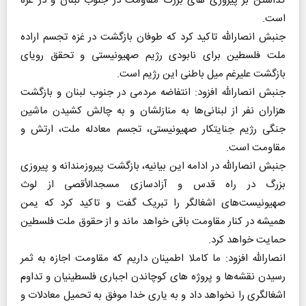
گذاشتن بر پیروزی های بزرگ مقاومت در جنوب لبنان و در غزه
است.
جنبش انصارالله تاکید کرد که طوفان بازگشت در غزه تجسم اراده
ملت فلسطین برای نابودی رژیم صهیونیستی و تحقق رویای
بازگشت علیرغم میل باطنی این رژیم است.
جنبش انصارالله افزود: انتفاضه مردمی در جنوب لبنان و بازگشت
هزاران نفر از لبنانی‌ها به منازلشان و به چالش کشیدن ماشین
جنگی رژیم جنایتکار صهیونیستی، تجسم معادله ملت، ارتش و
مقاومت است.
جنبش انصارالله در ادامه این بیانیه، بازگشت پیروزمندانه و پیروزی
بزرگ در راه قدس و آزادسازی مسجدالأقصی از لوث
صهیونیست‌های اشغالگر را تبریک گفت و تاکید کرد که یمن
همیشه در کنار مقاومت باقی خواهد ماند و از حقوق ملت فلسطین
حمایت خواهد کرد.
انصارالله افزود: ما کاملا اطمینان داریم که مقاومت اجازه به ثمر
رسیدن نقشه‌ها و پروژه های کوچاندن اجباری فلسطینیان و تداوم
اشغالگری را نخواهد داد و به یاری خدا موفق به تحمیل معادلات و