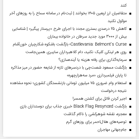
کنند
متقاضیان ارز اربعین ۱۴۰۵ بخوانند | ثبت‌نام در سامانه سماح را به روز‌های آخر
موکول نکنید
کاهش ۲۵ درصدی بستری مجدد با اجرای طرح «پرستار پیگیر» | شناسایی
بیش از ۳۰۰۰ مورد جدید سرطان در خانواده بیماران
Castlevania: Belmont’s Curse؛ بازگشت باشکوه شکارچیان خون‌آشام
روی هر لینکی کلیک نکنید، دام کلاهبرداران سایبری همین‌جاست
سرمایه‌گذاری برای رفاه؛ هزینه یا آینده‌سازی؟
بازگشت مسعود شصت‌چی با دردسر‌های تازه؛ از شایعه حضور در میز مذاکره
تا پایان فیلمبرداری «مرد سه‌هزارچهره»
استعلام وام ضروری ۷۵ میلیون تومانی بازنشستگان کشوری؛ نحوه مشاهده
نتیجه درخواست
اجیر کردن قاتل برای کشتن همسر!
بازگشت Black Flag Resynced خبری جذاب برای دوستداران بازی
معجزه، نقشه شوهرکشی را ناکام گذاشت
توصیه‌های هلال‌احمر برای روز‌های گرم
جام‌جهانی مهاجران