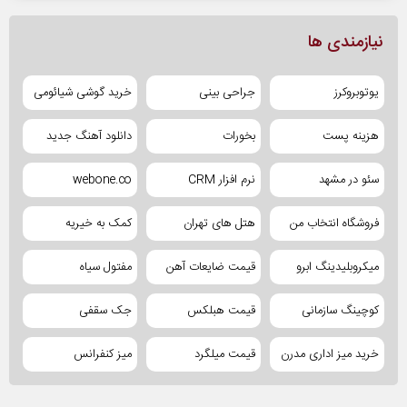
نیازمندی ها
یوتوبروکرز
جراحی بینی
خرید گوشی شیائومی
هزینه پست
بخورات
دانلود آهنگ جدید
سئو در مشهد
نرم افزار CRM
webone.co
فروشگاه انتخاب من
هتل های تهران
کمک به خیریه
میکروبلیدینگ ابرو
قیمت ضایعات آهن
مفتول سیاه
کوچینگ سازمانی
قیمت هبلکس
جک سقفی
خرید میز اداری مدرن
قیمت میلگرد
میز کنفرانس