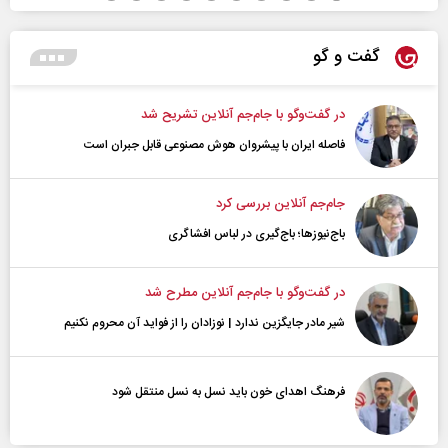
گفت و گو
در گفت‌و‌گو با جام‌جم آنلاین تشریح شد
فاصله ایران با پیشرو‌ان هوش مصنوعی قابل جبران است
جام‌جم آنلاین بررسی کرد
باج‌نیوزها؛ باج‌گیری در لباس افشاگری
در گفت‌و‌گو با جام‌جم آنلاین مطرح شد
شیر مادر جایگزین ندارد | نوزادان را از فواید آن محروم نکنیم
فرهنگ اهدای خون باید نسل به نسل منتقل شود