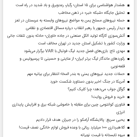
هشدار هواشناسی برای ۱۵ استان؛ رگبار، رعدوبرق و باد شدید در راه است
تحلیل جایگاه «شبکه خبر» در ذهن مخاطب
حمله نیروهای مسلح یمن به مواضع نیروهای وابسته به عربستان در تعز
دیدار رئیس‌ جمهور با رهبر انقلاب درباره مسائل اقتصادی و نظامی
آتش‌سوزی کارگاه تولید الکل صنعتی در جاده خاوران؛ حادثه بدون تلفات جانی
وزارت کشور با تشکیل استان جدید در تهران مخالف است
مهدی تاج: بازی‌های فصل جدید لیگ فوتبال با VAR برگزار می‌شود
رکورد‌های ماندگار لیگ برتر ایران؛ از عنایتی و حسینی تا پرسپولیس و
قلعه‌نویی
حملات جدید نیروهای یمنی به بندر المخا؛ انتظار برای بیانیه مهم
آمریکا در جنگ اخیر بدون دستاورد شکست خورد
گوگل جواب می‌دهد؛ چرا کلیک کنیم؟
خرید و فروش روایت!
فناوری کوانتومی چین برای مقابله با خاموشی شبکه برق و افزایش پایداری
انرژی
یحیی سریع: پالایشگاه آرامکو را در جیزان هدف قرار دادیم
کلاهبرداری ۱۰۰ میلیارد ریالی با وعده فروش لوازم خانگی نصف قیمت!
میوه تابستانه با قیمت نوبرانه