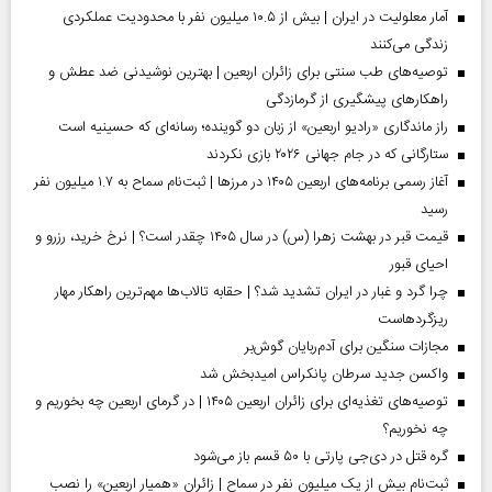
آمار معلولیت در ایران | بیش از ۱۰.۵ میلیون نفر با محدودیت عملکردی
زندگی می‌کنند
توصیه‌های طب سنتی برای زائران اربعین | بهترین نوشیدنی ضد عطش و
راهکارهای پیشگیری از گرمازدگی
راز ماندگاری «رادیو اربعین» از زبان دو گوینده؛ رسانه‌ای که حسینیه است
ستارگانی که در جام جهانی ۲۰۲۶ بازی نکردند
آغاز رسمی برنامه‌های اربعین ۱۴۰۵ در مرز‌ها | ثبت‌نام سماح به ۱.۷ میلیون نفر
رسید
قیمت قبر در بهشت زهرا (س) در سال ۱۴۰۵ چقدر است؟ | نرخ خرید، رزرو و
احیای قبور
چرا گرد و غبار در ایران تشدید شد؟ | حقابه تالاب‌ها مهم‌ترین راهکار مهار
ریزگردهاست
مجازات سنگین برای آدم‌ربایان گوش‌بر
واکسن جدید سرطان پانکراس امیدبخش شد
توصیه‌های تغذیه‌ای برای زائران اربعین ۱۴۰۵ | در گرمای اربعین چه بخوریم و
چه نخوریم؟
گره قتل در دی‌جی پارتی با ۵۰ قسم باز می‌شود
ثبت‌نام بیش از یک میلیون نفر در سماح | زائران «همیار اربعین» را نصب