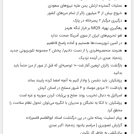
عملیات گسترده ارتش یمن علیه نیروهای سعودی
خروج بیش از ۳ میلیون زائر از تمام مرز‌های کشور
درگیری مرگبار ۲ پسرخاله در پارک
رهگیری پهپاد MQ9 بر فراز تنگه هرمز
لغو تحریم‌های ایران از سوی آمریکا صحت ندارد
در کمین تروریست‌ها هستیم و آماده پاسخ قاطعیم
هنرمند منحصر‌به‌فردی را از دست دادیم/ پخش ۲ مجموعه تلویزیونی جدید
زنده‌یاد عبدی در آینده نزدیک
بازگشت زائران اربعین آغاز شد؛ ۱۰ توصیه‌ای که قبل از عبور از مرز حتماً باید
بدانید
پزشکیان: باید دشمن را وادار کنیم به آنچه امضا کرده پایبند بماند
بازداشت ۲۱ مزدور موساد و ۴ شرور مسلح در استان کرمان
اسرائیل به دنبال تخریب روند صلح و بی‌ثبات کردن سوریه و غزه است
پزشکیان: با اتکا به نخبگان و مدیران با انگیزه می‌توان تحول نظام سلامت را
محقق کرد
پیام تسلیت رسانه ملی در پی درگذشت استاد ابوالقاسم قاسم‌زاده
گزارش تصویری | مراسم یادبود زنده‌یاد اکبر عبدی
برادرکشی به خاطر کار نکردن