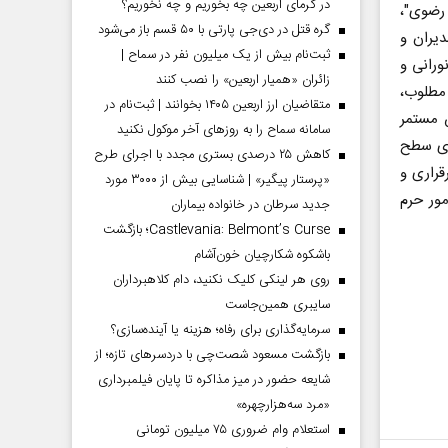
در گرمای اربعین چه بخوریم و چه نخوریم؟
رضوى"،
گره قتل در دی‌جی پارتی با ۵۰ قسم باز می‌شود
ديران و
ثبت‌نام بیش از یک میلیون نفر در سماح |
ورانى و
زائران «همیار اربعین» را نصب کنند
 مطلوب،
متقاضیان ارز اربعین ۱۴۰۵ بخوانند | ثبت‌نام در
 مستمر
سامانه سماح را به روز‌های آخر موکول نکنید
قاى سطح
کاهش ۲۵ درصدی بستری مجدد با اجرای طرح
رارى و
«پرستار پیگیر» | شناسایی بیش از ۳۰۰۰ مورد
مور حرم
جدید سرطان در خانواده بیماران
Castlevania: Belmont’s Curse؛ بازگشت
باشکوه شکارچیان خون‌آشام
روی هر لینکی کلیک نکنید، دام کلاهبرداران
سایبری همین‌جاست
سرمایه‌گذاری برای رفاه؛ هزینه یا آینده‌سازی؟
بازگشت مسعود شصت‌چی با دردسر‌های تازه؛ از
شایعه حضور در میز مذاکره تا پایان فیلمبرداری
«مرد سه‌هزارچهره»
استعلام وام ضروری ۷۵ میلیون تومانی