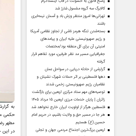
پاسخ قانون به خشونت در قاب اینستاگرام
کالابرگ سه گروه مشمول شارژ شد
تهرانی‌ها امروز منتظر وزش باد و آسمان نیمه‌ابری
باشند
بسته‌شدن تنگه هرمز ناشی از تجاوز نظامی آمریکا
و رژیم صهیونیستی علیه ایران و پیامد‌های
امنیتی آن برای کل منطقه بود/مختصات
جغرافیایی مسیر مد نظر طرفین، مورد تفاهم قرار
گرفته
گزارشی از حادثه دریایی در سواحل عمان
دهها فلسطینی بر اثر حملات شهرک نشینان و
نظامیان رژیم صهیونیستی زخمی شدند
توصیه‌های مهم ستاد مرکزی اربعین برای بازگشت
زائران | پایان خدمات مرزی اربعین ۱۵ مرداد ۱۴۰۵
به گزا
فلسطین هرگز از اولویت ایران خارج نخواهد شد
حکمی مح
هر جا در مسیر حق و ولایت باشیم، در حریم امام
حسین (ع) هستیم
مطهر رضو
اربعین بزرگ‌ترین اجتماع مردمی جهان و تجلی
در این 