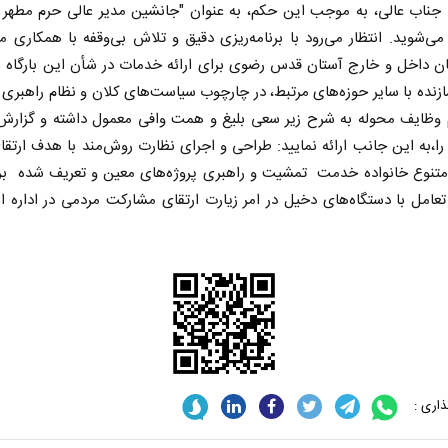
 جناب عالى، به موجب این حكم، به عنوان "جانشين مدير عالى حرم مطهر 
‌شويد. انتظار مى‌رود با برنامه‌ريزى دقيق و تلاش بى‌وقفه با همكارى م
ن داخل و خارج آستان قدس رضوی براى ارائه خدمات در شأن اين بارگاه ن
زنده با ساير حوزه‌هاى مرتبط، در چارچوب سیاست‌هاى كلان و نظام راهبرى
م وظايف محوله به شرح زير سعى بليغ و همت وافى معمول داشته و گزارش
را،به اين جانب ارائه نماييد: طراحى و اجراى نظارت روش‌مند با هدف ارت
تنوع خانواده خدمت تمشيت و راهبرى پروژه‌هاى معین و تعريف شده برق
عامل با دستگاه‌هاى دخیل در امر زيارت ارتقاى مشاركت مردمى در اداره ا
اری :