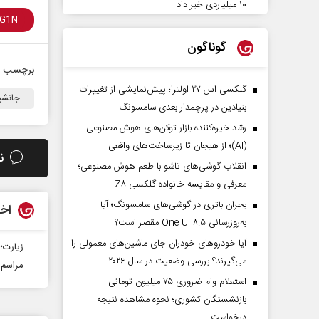
۱۰ میلیاردی خبر داد
گوناگون
برچسب ه
گلکسی اس ۲۷ اولترا؛ پیش‌نمایشی از تغییرات
جانشی
بنیادین در پرچمدار بعدی سامسونگ
رشد خیره‌کننده بازار توکن‌های هوش مصنوعی
(AI)؛ از هیجان تا زیرساخت‌های واقعی
ن
انقلاب گوشی‌های تاشو‌ با طعم هوش مصنوعی؛
معرفی و مقایسه خانواده گلکسی Z۸
بحران باتری در گوشی‌های سامسونگ؛ آیا
اخب
به‌روزرسانی One UI ۸.۵ مقصر است؟
آیا خودروهای خودران جای ماشین‌های معمولی را
زیارت؛ 
می‌گیرند؟ بررسی وضعیت در سال ۲۰۲۶
مراسم 
استعلام وام ضروری ۷۵ میلیون تومانی
بازنشستگان کشوری؛ نحوه مشاهده نتیجه
درخواست