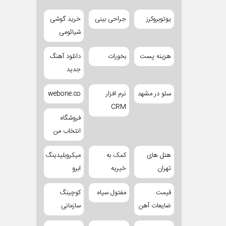
یوتوبروکرز
جراحی بینی
خرید گوشی
شیائومی
هزینه پست
بخورات
دانلود آهنگ
جدید
سئو در مشهد
نرم افزار
webone.co
CRM
فروشگاه
انتخاب من
هتل های
کمک به
میکروبلیدینگ
تهران
خیریه
ابرو
قیمت
مفتول سیاه
کوچینگ
ضایعات آهن
سازمانی