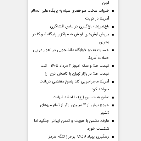
اردن
ضربات سخت هوافضای سپاه به پایگاه علی السالم
آمریکا در کویت
باج‌نیوزها؛ باج‌گیری در لباس افشاگری
یورش آرش‌های ارتش به مراکز و پایگاه‌ آمریکا در
بحرین
خسارت به دو خوابگاه دانشجویی در اهواز در پی
حملات آمریکا
قیمت طلا و سکه امروز ۱۱ مرداد ۱۴۰۵ | افت
قیمت طلا در بازار تهران با کاهش نرخ ارز
آمریکا ماجراجویی کند پاسخ مقتضی دریافت
خواهد کرد
عشق به حسین (ع) تا لحظه شهادت
خروج بیش از ۳ میلیون زائر از تمام مرز‌های
کشور
عارف: دشمن با هویت و تمدن ایرانی جنگید اما
شکست خورد
رهگیری پهپاد MQ9 بر فراز تنگه هرمز