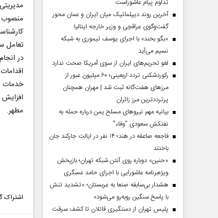
تداوم پیام عاشوراست
مديريتى
آخرین روند دیپلماتیک میان ایران و عمان محور
منصوب مى
گفت‌وگوی عراقچی و وزیر خارجه ایتالیا
كارشناسا
«بگو بخند» با اجرای یوسف تیموری به شبکه
تعامل سا
نسیم می‌آید
در انجا
لغو تحریم‌های ایران از سوی آمریکا صحت ندارد
اقدامات 
رکوردشکنی تردد اربعینی؛ ۶۰ میلیون عبور از
خدمات م
مرزهای هفت‌گانه ثبت شد | مهران همچنان
افزايش ت
پرترددترین مرز زائران
مطهر.
بیانیه مهم نیروهای مسلح یمن درباره حمله به
نفتکش سعودی "وفاء"
فاجعه صاعقه در هند؛ ۱۴ نفر در ایالت جارکند جان
باختند
«حنین» دوباره روی آنتن شبکه تهران؛ بازپخش
ویژه‌برنامه عاشورایی با اجرای حامد عسگری
هشدار بی‌سابقه صنعا به عربستان؛ «تشدید تنش
با پاسخ سنگین روبه‌رو می‌شود»
اشتراک گذ
پلیس تهران از دستگیری قاتلان تا کشف سرقت