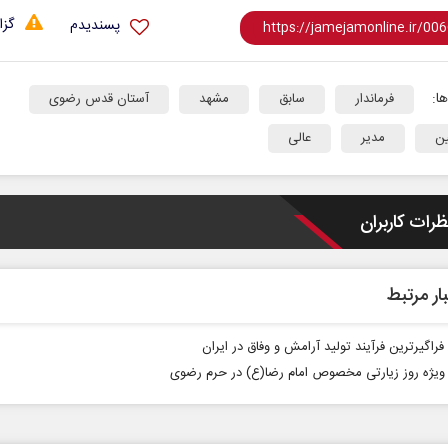
گزا
پسندیدم
ا:
فرماندار
سابق
مشهد
آستان قدس رضوی
ن
مدیر
عالی
ظرات کاربران
ار مرتبط
فراگیرترین فرآیند تولید آرامش و وفاق در ایران
وی‍ژه روز زیارتی مخصوص امام رضا(ع) در حرم رضوی