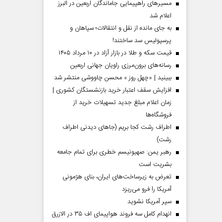
مسیر‌های راهپیمایی جاماندگان اربعین در البرز
اعلام شد
به جای مانده از نقل و انتقالات؛ سپاهان و
پرسپولیس سد ساختند!
قیمت سکه و طلا در بازار آزاد در ۱۰ مرداد ۱۴۰۵
رسانه‌های برون‌مرزی راویان جهانی اربعین
ببینید | «چهل روز » محسن چاووشی منتشر شد
افزایش سقف اعتبار خرید بازنشستگان کشوری |
زمان اعلام مبلغ جدید تسهیلات خرید از
فروشگاه‌ها
اطراف رشت کجا بریم (جاهای دیدنی اطراف
رشت)
رهبر یمن: صهیونیسم خطری برای تمام جامعه
بشریت است
تعرض به زیرساخت‌های ایران، بنای هژمونی
آمریکا را فرو می‌ریزد
سپر آمریکا نشوید
انهدام کامل سه فروند هواپیمای اف ۳۵ در الازرق