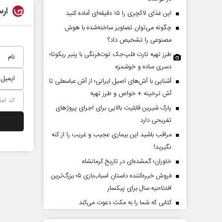
ارس
این غذای لاکچری را ۱۵ دقیقه‌ای آماده کنید
چگونه می‌توان تصاویر ساخته‌شده با هوش
مصنوعی را تشخیص داد؟
طرز تهیه تارت فلپ‌جک توت‌فرنگی با پنیر ریکوتا؛
دسری ساده و خوشمزه
آشنایی با آش‌های اصیل ایرانی؛ از آش عباسعلی تا
آش ترخینه + خواص و طرز تهیه
پارک شیرین قابلیت‌ بالایی برای اجرای پروژهای
مقاومت در برابر
از باتلاق انرژی تا بن‌بست ترامپ
تفریحی دارد
مراقب باشید این بیماری عجیب و غریب را از کنه
نگیرید!
کمیسیون اجتماعی
رضا سپهوند - سخنگوی کمیسیون انرژی مجلس
خاوران؛ گمشده‌ای در تاریخ کرمانشاه
فروش خیره‌کننده داستان اسباب‌بازی ۵؛ بزرگ‌ترین
افتتاحیه سال برای پیکسار
کتابی که شما را به مکث دعوت می‌کند