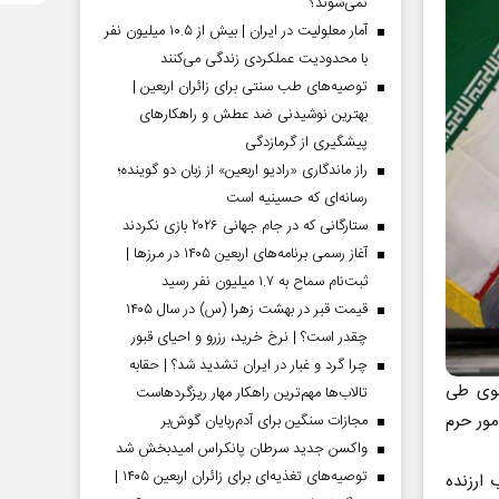
نمی‌شوند؟
آمار معلولیت در ایران | بیش از ۱۰.۵ میلیون نفر
با محدودیت عملکردی زندگی می‌کنند
توصیه‌های طب سنتی برای زائران اربعین |
بهترین نوشیدنی ضد عطش و راهکارهای
پیشگیری از گرمازدگی
راز ماندگاری «رادیو اربعین» از زبان دو گوینده؛
رسانه‌ای که حسینیه است
ستارگانی که در جام جهانی ۲۰۲۶ بازی نکردند
آغاز رسمی برنامه‌های اربعین ۱۴۰۵ در مرز‌ها |
ثبت‌نام سماح به ۱.۷ میلیون نفر رسید
قیمت قبر در بهشت زهرا (س) در سال ۱۴۰۵
چقدر است؟ | نرخ خرید، رزرو و احیای قبور
چرا گرد و غبار در ایران تشدید شد؟ | حقابه
رضوى طی
تالاب‌ها مهم‌ترین راهکار مهار ریزگردهاست
ور حرم
مجازات سنگین برای آدم‌ربایان گوش‌بر
واکسن جدید سرطان پانکراس امیدبخش شد
توصیه‌های تغذیه‌ای برای زائران اربعین ۱۴۰۵ |
ارزنده