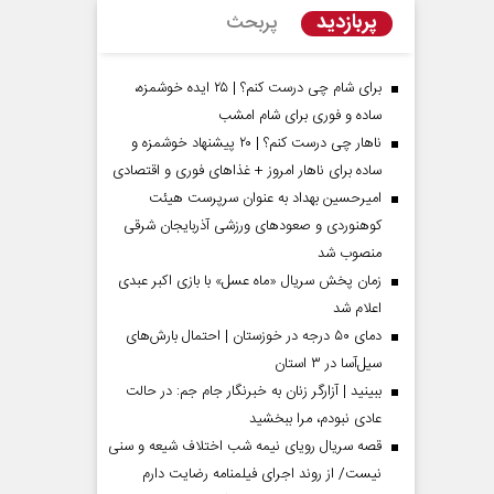
پربازدید
پربحث
برای شام چی درست کنم؟ | ۲۵ ایده خوشمزه،
ساده و فوری برای شام امشب
ناهار چی درست کنم؟ | ۲۰ پیشنهاد خوشمزه و
ساده برای ناهار امروز + غذاهای فوری و اقتصادی
امیرحسین بهداد به عنوان سرپرست هیئت
کوهنوردی و صعودهای ورزشی آذربایجان شرقی
منصوب شد
زمان پخش سریال «ماه عسل» با بازی اکبر عبدی
اعلام شد
مردادماه
صفحات نخست روزنامه ها‌ی‌سه‌شنبه ۶ مردادماه
صفحات
دمای ۵۰ درجه در خوزستان | احتمال بارش‌های
سیل‌آسا در ۳ استان
ببینید | آزارگر زنان به خبرنگار جام جم: در حالت
عادی نبودم، مرا ببخشید
قصه سریال رویای نیمه شب اختلاف شیعه و سنی
نیست/ از روند اجرای فیلمنامه رضایت دارم