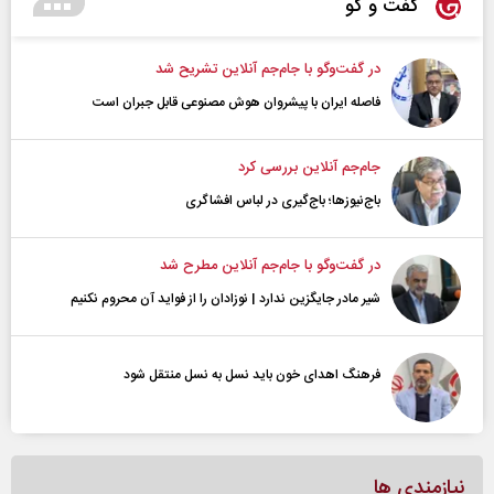
گفت و گو
در گفت‌و‌گو با جام‌جم آنلاین تشریح شد
فاصله ایران با پیشرو‌ان هوش مصنوعی قابل جبران است
جام‌جم آنلاین بررسی کرد
باج‌نیوزها؛ باج‌گیری در لباس افشاگری
در گفت‌و‌گو با جام‌جم آنلاین مطرح شد
شیر مادر جایگزین ندارد | نوزادان را از فواید آن محروم نکنیم
فرهنگ اهدای خون باید نسل به نسل منتقل شود
نیازمندی ها