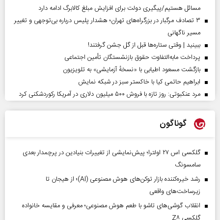
مسائل هستیم/پیگیری دولت برای افزایش مبلغ کالابرگ ادامه دارد
۳ تصادف مرگبار در بزرگراه‌های تهران؛ هشدار پلیس درباره بی‌توجهی و تغییر
مسیر ناگهانی
ببینید | وقتی ستاره‌ها قبل از گل جشن گرفتند!
پرداخت مابه‌التفاوت حقوق بازنشستگان تأمین اجتماعی
بازگشت مسعود اطیابی با «نسخهٔ آزمایشی» به تلویزیون
ابراهیم حاتمی کیا با خاکستر سبز در شبکه نمایش
مرد عنکبوتی: روز تازه با فروش ۵۰۰ میلیون دلاری در آمریکا رکوردشکنی کرد
گوناگون
گلکسی اس ۲۷ اولترا؛ پیش‌نمایشی از تغییرات بنیادین در پرچمدار بعدی
سامسونگ
رشد خیره‌کننده بازار توکن‌های هوش مصنوعی (AI)؛ از هیجان تا
زیرساخت‌های واقعی
انقلاب گوشی‌های تاشو‌ با طعم هوش مصنوعی؛ معرفی و مقایسه خانواده
گلکسی Z۸