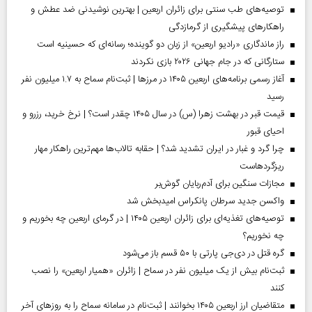
توصیه‌های طب سنتی برای زائران اربعین | بهترین نوشیدنی ضد عطش و
راهکارهای پیشگیری از گرمازدگی
راز ماندگاری «رادیو اربعین» از زبان دو گوینده؛ رسانه‌ای که حسینیه است
ستارگانی که در جام جهانی ۲۰۲۶ بازی نکردند
آغاز رسمی برنامه‌های اربعین ۱۴۰۵ در مرز‌ها | ثبت‌نام سماح به ۱.۷ میلیون نفر
رسید
قیمت قبر در بهشت زهرا (س) در سال ۱۴۰۵ چقدر است؟ | نرخ خرید، رزرو و
احیای قبور
چرا گرد و غبار در ایران تشدید شد؟ | حقابه تالاب‌ها مهم‌ترین راهکار مهار
ریزگردهاست
مجازات سنگین برای آدم‌ربایان گوش‌بر
واکسن جدید سرطان پانکراس امیدبخش شد
توصیه‌های تغذیه‌ای برای زائران اربعین ۱۴۰۵ | در گرمای اربعین چه بخوریم و
چه نخوریم؟
گره قتل در دی‌جی پارتی با ۵۰ قسم باز می‌شود
ثبت‌نام بیش از یک میلیون نفر در سماح | زائران «همیار اربعین» را نصب
کنند
متقاضیان ارز اربعین ۱۴۰۵ بخوانند | ثبت‌نام در سامانه سماح را به روز‌های آخر