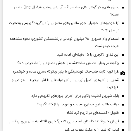
بحران باتری در گوشی‌های سامسونگ؛ آیا به‌روزرسانی One UI ۸.۵ مقصر
است؟
آیا خودروهای خودران جای ماشین‌های معمولی را می‌گیرند؟ بررسی وضعیت
در سال ۲۰۲۶
استعلام وام ضروری ۷۵ میلیون تومانی بازنشستگان کشوری؛ نحوه مشاهده
نتیجه درخواست
این غذای لاکچری را ۱۵ دقیقه‌ای آماده کنید
چگونه می‌توان تصاویر ساخته‌شده با هوش مصنوعی را تشخیص داد؟
طرز تهیه تارت فلپ‌جک توت‌فرنگی با پنیر ریکوتا؛ دسری ساده و خوشمزه
آشنایی با آش‌های اصیل ایرانی؛ از آش عباسعلی تا آش ترخینه + خواص و
طرز تهیه
پارک شیرین قابلیت‌ بالایی برای اجرای پروژهای تفریحی دارد
مراقب باشید این بیماری عجیب و غریب را از کنه نگیرید!
خاوران؛ گمشده‌ای در تاریخ کرمانشاه
فروش خیره‌کننده داستان اسباب‌بازی ۵؛ بزرگ‌ترین افتتاحیه سال برای پیکسار
کتابی که شما را به مکث دعوت می‌کند