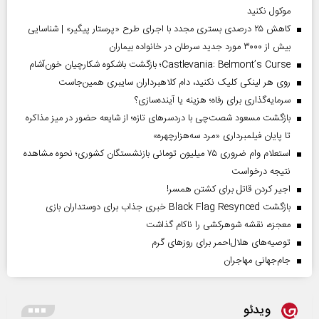
موکول نکنید
کاهش ۲۵ درصدی بستری مجدد با اجرای طرح «پرستار پیگیر» | شناسایی
بیش از ۳۰۰۰ مورد جدید سرطان در خانواده بیماران
Castlevania: Belmont’s Curse؛ بازگشت باشکوه شکارچیان خون‌آشام
روی هر لینکی کلیک نکنید، دام کلاهبرداران سایبری همین‌جاست
سرمایه‌گذاری برای رفاه؛ هزینه یا آینده‌سازی؟
بازگشت مسعود شصت‌چی با دردسر‌های تازه؛ از شایعه حضور در میز مذاکره
تا پایان فیلمبرداری «مرد سه‌هزارچهره»
استعلام وام ضروری ۷۵ میلیون تومانی بازنشستگان کشوری؛ نحوه مشاهده
نتیجه درخواست
اجیر کردن قاتل برای کشتن همسر!
بازگشت Black Flag Resynced خبری جذاب برای دوستداران بازی
معجزه، نقشه شوهرکشی را ناکام گذاشت
توصیه‌های هلال‌احمر برای روز‌های گرم
جام‌جهانی مهاجران
ویدئو