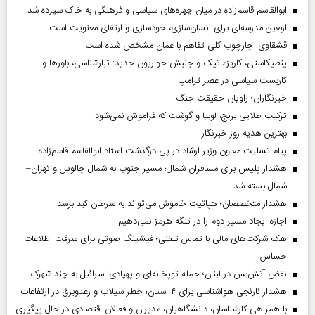
ابوالقاسم قاسم‌زاده در میان چهره‌های سیاسی و فرهنگی به خاک سپرده شد
اربعین مدرسه‌ای برای انسان‌سازی، خودسازی و ارتقای معنویت است
قشقاوی: چارچوب کلی تفاهم با عمان مشخص شده است
پنطیکاستی، کاریزماتیک و جنبش حواریون جدید: تبارشناسی، باور‌ها و
کاربست سیاسی در عصر ترامپ
خبرنگاران؛ راویان حقیقت جنگ
ترکیب طلایی برنج، لوبیا و گوشت که فراموش نمی‌شود
بهترین هدیه روز خبرنگار
پیام تسلیت معاون وزیر ارشاد در پی درگذشت استاد ابوالقاسم قاسم‌زاده
هشدار پلیس برای مسافران شمال؛ مسیر جنوب به شمال چالوس و تهران–
شمال بسته شد
هشدار متخصصان؛ هپاتیت خاموش می‌تواند به سرطان کبد برسد!
اجازه ایجاد مسیر دوم را در تنگه هرمز نمی‌دهیم
هک شرکت‌های مالی با تماس تلفنی؛ فیشینگ صوتی برای سرقت اطلاعات
حساس
نقض آتش‌بس در لبنان؛ حمله توپخانه‌ای و پهپادی اسرائیل به چند شهرک
هشدار نارنجی هواشناسی برای ۴ استان؛ خطر سیلاب و رعدوبرق در ارتفاعات
با همراهی کارشناسان، دانشگاهیان، مدیران و فعالان اقتصادی در حال پیگیری