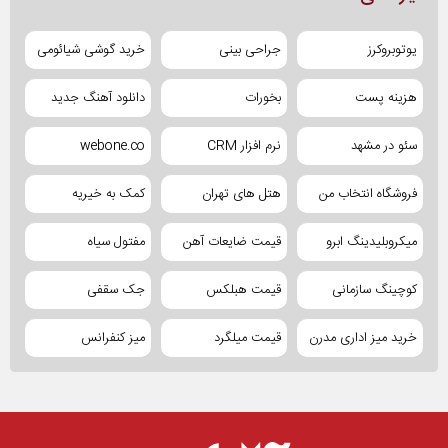
یوتوبروکرز
جراحی بینی
خرید گوشی شیائومی
هزینه پست
بخورات
دانلود آهنگ جدید
سئو در مشهد
نرم افزار CRM
webone.co
فروشگاه انتخاب من
هتل های تهران
کمک به خیریه
میکروبلیدینگ ابرو
قیمت ضایعات آهن
مفتول سیاه
کوچینگ سازمانی
قیمت هبلکس
جک سقفی
خرید میز اداری مدرن
قیمت میلگرد
میز کنفرانس