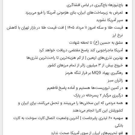
باج‌نیوزها؛ باج‌گیری در لباس افشاگری
تعرض به زیرساخت‌های ایران، بنای هژمونی آمریکا را فرو می‌ریزد
سپر آمریکا نشوید
قیمت طلا و سکه امروز ۱۱ مرداد ۱۴۰۵ | افت قیمت طلا در بازار تهران با کاهش
نرخ ارز
عشق به حسین (ع) تا لحظه شهادت
آمریکا ماجراجویی کند پاسخ مقتضی دریافت خواهد کرد
بهترین نذری‌های اربعین | از کم هزینه‌ترین تا راحت‌ترین نذری‌ها
خروج بیش از ۳ میلیون زائر از تمام مرز‌های کشور
رهگیری پهپاد MQ9 بر فراز تنگه هرمز
‌زائران سبز
در کمین تروریست‌ها هستیم و آماده پاسخ قاطعیم
درگیری مرگبار ۲ پسرخاله در پارک
همه مردمی که این سختی‌ها را می‌بینند و تحمل می‌کنند، برای ایران و
کشورشان این کاررا انجام می‌دهند
سهمیه ۶۰ لیتری پابرجاست | آخرین وضعیت اتصال کارت سوخت به کارت
بانکی
لغو تحریم‌های ایران از سوی آمریکا صحت ندارد