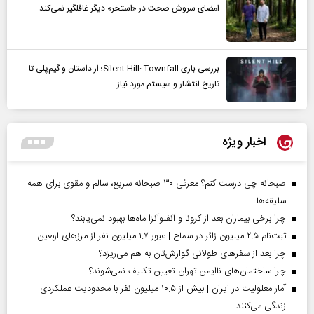
امضای سروش صحت در «استخر» دیگر غافلگیر نمی‌کند
بررسی بازی Silent Hill: Townfall؛ از داستان و گیم‌پلی تا
تاریخ انتشار و سیستم مورد نیاز
اخبار ویژه
صبحانه چی درست کنم؟ معرفی ۳۰ صبحانه سریع، سالم و مقوی برای همه
سلیقه‌ها
چرا برخی بیماران بعد از کرونا و آنفلوآنزا ماه‌ها بهبود نمی‌یابند؟
ثبت‌نام ۲.۵ میلیون زائر در سماح | عبور ۱.۷ میلیون نفر از مرز‌های اربعین
چرا بعد از سفرهای طولانی گوارش‌تان به هم می‌ریزد؟
چرا ساختمان‌های ناایمن تهران تعیین تکلیف نمی‌شوند؟
آمار معلولیت در ایران | بیش از ۱۰.۵ میلیون نفر با محدودیت عملکردی
زندگی می‌کنند