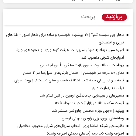
پربازدید
پربحث
ناهار چی درست کنم؟ | ۲۰ پیشنهاد خوشمزه و ساده برای ناهار امروز + غذاهای
فوری و اقتصادی
امیرحسین بهداد به عنوان سرپرست هیئت کوهنوردی و صعودهای ورزشی
آذربایجان شرقی منصوب شد
پرداخت مابه‌التفاوت حقوق بازنشستگان تأمین اجتماعی
دمای ۵۰ درجه در خوزستان | احتمال بارش‌های سیل‌آسا در ۳ استان
قصه سریال رویای نیمه شب اختلاف شیعه و سنی نیست/ از روند اجرای
فیلمنامه رضایت دارم
مسیر‌های راهپیمایی جاماندگان اربعین در البرز اعلام شد
قیمت سکه و طلا در بازار آزاد در ۱۰ مرداد ۱۴۰۵
ببینید | «چهل روز » محسن چاووشی منتشر شد
رسانه‌های برون‌مرزی راویان جهانی اربعین
نظرسنجی شبکه تماشا برای انتخاب سریال‌های شرقی محبوب مخاطبان
اطراف رشت کجا بریم (جاهای دیدنی اطراف رشت)