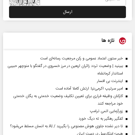
تازه ها
خبر ستون اعتماد عمومی و رکن مرجعیت رسانه‌ای است
ببینید | وضعیت تردد زائران اربعین در مرز خسروی در گفتگو با منوچهر حبیبی
استاندار کرمانشاه
اینترنت بی افسار
امیر سرتیپ اکرمی‌نیا: ارتش کاملا آماده است
کارکنان وظیفه فراری برای تعیین تکلیف وضعیت خدمتی به یگان خدمتی
خود مراجعه کنند
زورآزمایی اتمی ترامپ
کفگیر رهگیر به ته دیگ خورد
تا دیر نشده جلوی هوش مصنوعی را بگیرید / AI به انسان مسلط می‌شود؟
هرمز؛ ابتکارعمل در دست ایران