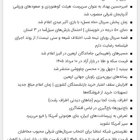
امیرحسین بهداد به عنوان سرپرست هیئت کوهنوردی و صعودهای ورزشی
آذربایجان شرقی منصوب شد
زمان پخش سریال «ماه عسل» با بازی اکبر عبدی اعلام شد
دمای ۵۰ درجه در خوزستان | احتمال بارش‌های سیل‌آسا در ۳ استان
قصه سریال رویای نیمه شب اختلاف شیعه و سنی نیست/ از روند اجرای
فیلمنامه رضایت دارم
مسیر‌های راهپیمایی جاماندگان اربعین در البرز اعلام شد
قیمت سکه و طلا در بازار آزاد در ۱۰ مرداد ۱۴۰۵
ببینید | «چهل روز » محسن چاووشی منتشر شد
رسانه‌های برون‌مرزی راویان جهانی اربعین
افزایش سقف اعتبار خرید بازنشستگان کشوری | زمان اعلام مبلغ جدید
تسهیلات خرید از فروشگاه‌ها
اطراف رشت کجا بریم (جاهای دیدنی اطراف رشت)
باج‌نیوزها؛ باج‌گیری در لباس افشاگری
تعرض به زیرساخت‌های ایران، بنای هژمونی آمریکا را فرو می‌ریزد
سپر آمریکا نشوید
نظرسنجی شبکه تماشا برای انتخاب سریال‌های شرقی محبوب مخاطبان
قیمت طلا و سکه امروز ۱۱ مرداد ۱۴۰۵ | افت قیمت طلا در بازار تهران با کاهش