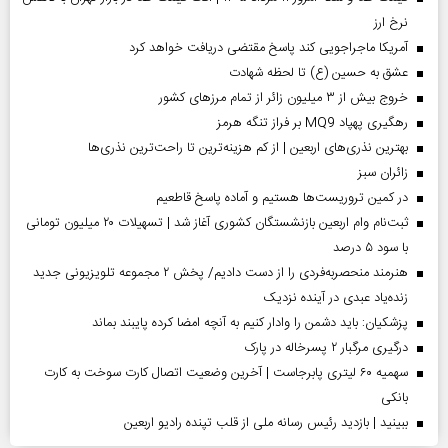
نرخ ارز
آمریکا ماجراجویی کند پاسخ مقتضی دریافت خواهد کرد
عشق به حسین (ع) تا لحظه شهادت
خروج بیش از ۳ میلیون زائر از تمام مرز‌های کشور
رهگیری پهپاد MQ9 بر فراز تنگه هرمز
بهترین نذری‌های اربعین | از کم هزینه‌ترین تا راحت‌ترین نذری‌ها
‌زائران سبز
در کمین تروریست‌ها هستیم و آماده پاسخ قاطعیم
ثبت‌نام وام اربعین بازنشستگان کشوری آغاز شد | تسهیلات ۲۰ میلیون تومانی
با سود ۵ درصد
هنرمند منحصر‌به‌فردی را از دست دادیم/ پخش ۲ مجموعه تلویزیونی جدید
زنده‌یاد عبدی در آینده نزدیک
پزشکیان: باید دشمن را وادار کنیم به آنچه امضا کرده پایبند بماند
درگیری مرگبار ۲ پسرخاله در پارک
سهمیه ۶۰ لیتری پابرجاست | آخرین وضعیت اتصال کارت سوخت به کارت
بانکی
ببینید | بازدید رئیس رسانه ملی از قلب تپنده رادیو اربعین