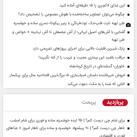
این غذای لاکچری را ۱۵ دقیقه‌ای آماده کنید
چگونه می‌توان تصاویر ساخته‌شده با هوش مصنوعی را تشخیص داد؟
طرز تهیه تارت فلپ‌جک توت‌فرنگی با پنیر ریکوتا؛ دسری ساده و خوشمزه
آشنایی با آش‌های اصیل ایرانی؛ از آش عباسعلی تا آش ترخینه + خواص و
طرز تهیه
پارک شیرین قابلیت‌ بالایی برای اجرای پروژهای تفریحی دارد
مراقب باشید این بیماری عجیب و غریب را از کنه نگیرید!
خاوران؛ گمشده‌ای در تاریخ کرمانشاه
فروش خیره‌کننده داستان اسباب‌بازی ۵؛ بزرگ‌ترین افتتاحیه سال برای پیکسار
کتابی که شما را به مکث دعوت می‌کند
پربازدید
پربحث
برای شام چی درست کنم؟ | ۲۵ ایده خوشمزه، ساده و فوری برای شام امشب
ناهار چی درست کنم؟ | ۲۰ پیشنهاد خوشمزه و ساده برای ناهار امروز + غذاهای
فوری و اقتصادی