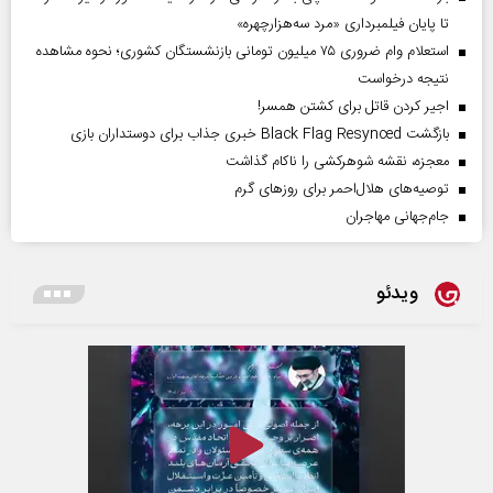
تا پایان فیلمبرداری «مرد سه‌هزارچهره»
استعلام وام ضروری ۷۵ میلیون تومانی بازنشستگان کشوری؛ نحوه مشاهده
نتیجه درخواست
اجیر کردن قاتل برای کشتن همسر!
بازگشت Black Flag Resynced خبری جذاب برای دوستداران بازی
معجزه، نقشه شوهرکشی را ناکام گذاشت
توصیه‌های هلال‌احمر برای روز‌های گرم
جام‌جهانی مهاجران
ویدئو