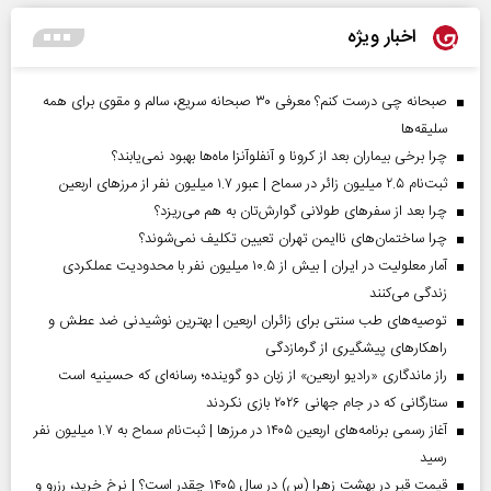
اخبار ویژه
صبحانه چی درست کنم؟ معرفی ۳۰ صبحانه سریع، سالم و مقوی برای همه
سلیقه‌ها
چرا برخی بیماران بعد از کرونا و آنفلوآنزا ماه‌ها بهبود نمی‌یابند؟
ثبت‌نام ۲.۵ میلیون زائر در سماح | عبور ۱.۷ میلیون نفر از مرز‌های اربعین
چرا بعد از سفرهای طولانی گوارش‌تان به هم می‌ریزد؟
چرا ساختمان‌های ناایمن تهران تعیین تکلیف نمی‌شوند؟
آمار معلولیت در ایران | بیش از ۱۰.۵ میلیون نفر با محدودیت عملکردی
زندگی می‌کنند
توصیه‌های طب سنتی برای زائران اربعین | بهترین نوشیدنی ضد عطش و
راهکارهای پیشگیری از گرمازدگی
راز ماندگاری «رادیو اربعین» از زبان دو گوینده؛ رسانه‌ای که حسینیه است
ستارگانی که در جام جهانی ۲۰۲۶ بازی نکردند
آغاز رسمی برنامه‌های اربعین ۱۴۰۵ در مرز‌ها | ثبت‌نام سماح به ۱.۷ میلیون نفر
رسید
قیمت قبر در بهشت زهرا (س) در سال ۱۴۰۵ چقدر است؟ | نرخ خرید، رزرو و