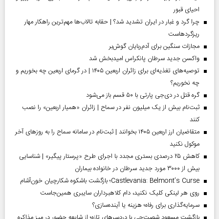
احیای قبور
چرا گرد و غبار در ایران تشدید شد؟ | حقابه تالاب‌ها مهم‌ترین راهکار مهار
ریزگردهاست
مجازات سنگین برای آدم‌ربایان گوش‌بر
واکسن جدید سرطان پانکراس امیدبخش شد
توصیه‌های تغذیه‌ای برای زائران اربعین ۱۴۰۵ | در گرمای اربعین چه بخوریم و
چه نخوریم؟
گره قتل در دی‌جی پارتی با ۵۰ قسم باز می‌شود
ثبت‌نام بیش از یک میلیون نفر در سماح | زائران «همیار اربعین» را نصب
کنند
متقاضیان ارز اربعین ۱۴۰۵ بخوانند | ثبت‌نام در سامانه سماح را به روز‌های آخر
موکول نکنید
کاهش ۲۵ درصدی بستری مجدد با اجرای طرح «پرستار پیگیر» | شناسایی
بیش از ۳۰۰۰ مورد جدید سرطان در خانواده بیماران
Castlevania: Belmont’s Curse؛ بازگشت باشکوه شکارچیان خون‌آشام
روی هر لینکی کلیک نکنید، دام کلاهبرداران سایبری همین‌جاست
سرمایه‌گذاری برای رفاه؛ هزینه یا آینده‌سازی؟
بازگشت مسعود شصت‌چی با دردسر‌های تازه؛ از شایعه حضور در میز مذاکره