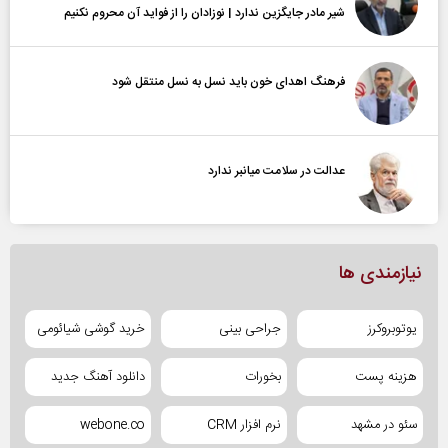
شیر مادر جایگزین ندارد | نوزادان را از فواید آن محروم نکنیم
فرهنگ اهدای خون باید نسل به نسل منتقل شود
عدالت در سلامت میانبر ندارد
نیازمندی ها
یوتوبروکرز
جراحی بینی
خرید گوشی شیائومی
هزینه پست
بخورات
دانلود آهنگ جدید
سئو در مشهد
نرم افزار CRM
webone.co