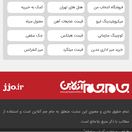
فروشگاه انتخاب من
هتل های تهران
کمک به خیریه
میکروبلیدینگ ابرو
قیمت ضایعات آهن
مفتول سیاه
کوچینگ سازمانی
قیمت هبلکس
جک سقفی
خرید میز اداری مدرن
قیمت میلگرد
میز کنفرانس
تمام حقوق مادی و معنوی این سایت متعلق به جام جم آنلاین است و استفاده از
مطالب با ذکر منبع بلامانع است.
طراحی و تولید
"ایران سامانه"