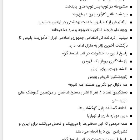
مشروطه در کوچه‌پس‌کوچه‌های پایتخت
بازداشت قاتل کارگر باربری در باغ‌ویلا
ارائه بیش از ۲ میلیون خدمت بهداشتی در اربعین حسینی
چوبه دار، فرجام قاتلان دختربچه و مرد صاحبخانه
ببینید | فرمانده کل انتظامی جمهوری اسلامی ایران­: مأموریت پلیس تا
بازگشت آخرین زائر به منزل ادامه دارد
پاسخ قانون به خشونت در قاب اینستاگرام
راز ماندگاری پرواز یک قهرمان
نقشه جهادی برای ایران
رکوردشکنی تاریخی بورس
هم دنبال جوانگرایی هستم هم نتیجه
دستگیری تعداد ۸ نفر از اشرار مسلح شاخص و مرتبطین گروهک های
تروریستی
قطعه گمشده پازل کهکشانی‌ها
دربی دوباره خارج از تهران!
همه مردمی که این سختی‌ها را می‌بینند و تحمل می‌کنند، برای ایران و
کشورشان این کاررا انجام می‌دهند
پاسخ قانون به خشونت در قاب اینستاگرام