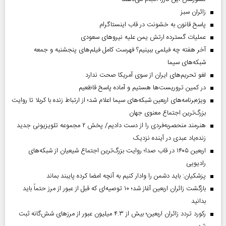
‌زائران سبز
پاسخ قانون به خشونت در قاب اینستاگرام
عملیات گسترده ارتش یمن علیه نیروهای سعودی
آخر هفته چه فیلمی ببینیم؟ فهرست کامل فیلم‌های پنجشنبه و جمعه
شبکه‌های سیما
لغو تحریم‌های ایران از سوی آمریکا صحت ندارد
در کمین تروریست‌ها هستیم و آماده پاسخ قاطعیم
ویژه‌برنامه‌های اربعین شبکه‌های سیما اعلام شد؛ از ارتباط زنده با کربلا تا روایت
بزرگ‌ترین اجتماع معنوی جهان
هنرمند منحصر‌به‌فردی را از دست دادیم/ پخش ۲ مجموعه تلویزیونی جدید
زنده‌یاد عبدی در آینده نزدیک
اربعین ۱۴۰۵ در قاب صدا؛ روایت بزرگ‌ترین اجتماع شیعیان از شبکه‌های
رادیویی
پزشکیان: باید دشمن را وادار کنیم به آنچه امضا کرده پایبند بماند
بازگشت زائران اربعین آغاز شد؛ ۱۰ توصیه‌ای که قبل از عبور از مرز حتماً باید
بدانید
رکورد تردد زائران اربعین؛ بیش از ۴.۳ میلیون عبور از مرزهای شش‌گانه ثبت