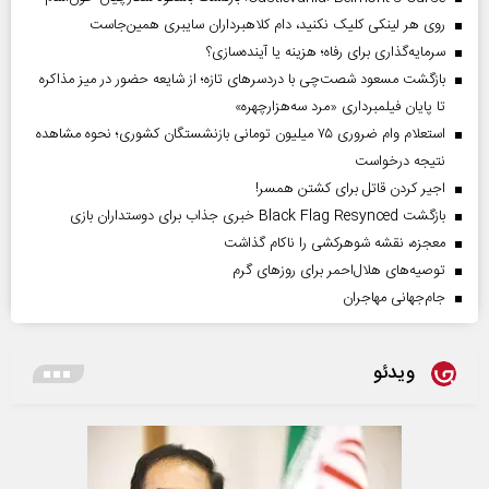
روی هر لینکی کلیک نکنید، دام کلاهبرداران سایبری همین‌جاست
سرمایه‌گذاری برای رفاه؛ هزینه یا آینده‌سازی؟
بازگشت مسعود شصت‌چی با دردسر‌های تازه؛ از شایعه حضور در میز مذاکره
تا پایان فیلمبرداری «مرد سه‌هزارچهره»
استعلام وام ضروری ۷۵ میلیون تومانی بازنشستگان کشوری؛ نحوه مشاهده
نتیجه درخواست
اجیر کردن قاتل برای کشتن همسر!
بازگشت Black Flag Resynced خبری جذاب برای دوستداران بازی
معجزه، نقشه شوهرکشی را ناکام گذاشت
توصیه‌های هلال‌احمر برای روز‌های گرم
جام‌جهانی مهاجران
ویدئو