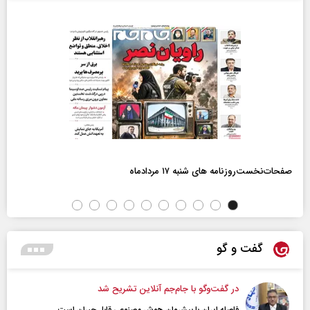
صفحات‌نخست‌روزنامه ها‌ی شنبه ۱۷ مردادماه
گفت و گو
در گفت‌و‌گو با جام‌جم آنلاین تشریح شد
فاصله ایران با پیشرو‌ان هوش مصنوعی قابل جبران است