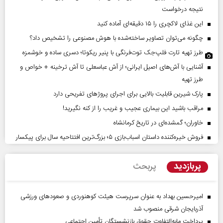
نتیجه درخواست
این غذای لاکچری را ۱۵ دقیقه‌ای آماده کنید
چگونه می‌توان تصاویر ساخته‌شده با هوش مصنوعی را تشخیص داد؟
طرز تهیه تارت فلپ‌جک توت‌فرنگی با پنیر ریکوتا؛ دسری ساده و خوشمزه
آشنایی با آش‌های اصیل ایرانی؛ از آش عباسعلی تا آش ترخینه + خواص و
طرز تهیه
پارک شیرین قابلیت‌ بالایی برای اجرای پروژهای تفریحی دارد
مراقب باشید این بیماری عجیب و غریب را از کنه نگیرید!
خاوران؛ گمشده‌ای در تاریخ کرمانشاه
فروش خیره‌کننده داستان اسباب‌بازی ۵؛ بزرگ‌ترین افتتاحیه سال برای پیکسار
پربازدید
پربحث
امیرحسین بهداد به عنوان سرپرست هیئت کوهنوردی و صعودهای ورزشی
آذربایجان شرقی منصوب شد
پرداخت مابه‌التفاوت حقوق بازنشستگان تأمین اجتماعی