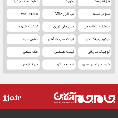
هزینه پست
بخورات
دانلود آهنگ جدید
سئو در مشهد
نرم افزار CRM
webone.co
فروشگاه انتخاب من
هتل های تهران
کمک به خیریه
میکروبلیدینگ ابرو
قیمت ضایعات آهن
مفتول سیاه
کوچینگ سازمانی
قیمت هبلکس
جک سقفی
خرید میز اداری مدرن
قیمت میلگرد
میز کنفرانس