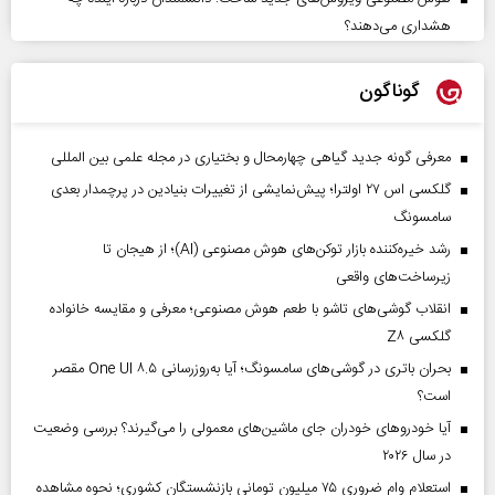
هشداری می‌دهند؟
گوناگون
معرفی گونه جدید گیاهی چهارمحال و بختیاری در مجله علمی بین المللی
گلکسی اس ۲۷ اولترا؛ پیش‌نمایشی از تغییرات بنیادین در پرچمدار بعدی
سامسونگ
رشد خیره‌کننده بازار توکن‌های هوش مصنوعی (AI)؛ از هیجان تا
زیرساخت‌های واقعی
انقلاب گوشی‌های تاشو‌ با طعم هوش مصنوعی؛ معرفی و مقایسه خانواده
گلکسی Z۸
بحران باتری در گوشی‌های سامسونگ؛ آیا به‌روزرسانی One UI ۸.۵ مقصر
است؟
آیا خودروهای خودران جای ماشین‌های معمولی را می‌گیرند؟ بررسی وضعیت
در سال ۲۰۲۶
استعلام وام ضروری ۷۵ میلیون تومانی بازنشستگان کشوری؛ نحوه مشاهده