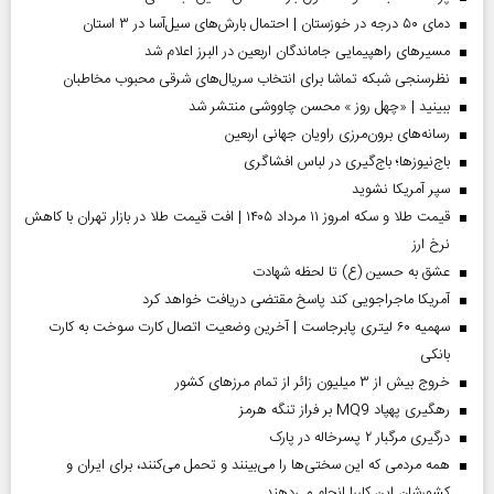
دمای ۵۰ درجه در خوزستان | احتمال بارش‌های سیل‌آسا در ۳ استان
مسیر‌های راهپیمایی جاماندگان اربعین در البرز اعلام شد
نظرسنجی شبکه تماشا برای انتخاب سریال‌های شرقی محبوب مخاطبان
ببینید | «چهل روز » محسن چاووشی منتشر شد
رسانه‌های برون‌مرزی راویان جهانی اربعین
باج‌نیوزها؛ باج‌گیری در لباس افشاگری
سپر آمریکا نشوید
قیمت طلا و سکه امروز ۱۱ مرداد ۱۴۰۵ | افت قیمت طلا در بازار تهران با کاهش
نرخ ارز
عشق به حسین (ع) تا لحظه شهادت
آمریکا ماجراجویی کند پاسخ مقتضی دریافت خواهد کرد
سهمیه ۶۰ لیتری پابرجاست | آخرین وضعیت اتصال کارت سوخت به کارت
بانکی
خروج بیش از ۳ میلیون زائر از تمام مرز‌های کشور
رهگیری پهپاد MQ9 بر فراز تنگه هرمز
درگیری مرگبار ۲ پسرخاله در پارک
همه مردمی که این سختی‌ها را می‌بینند و تحمل می‌کنند، برای ایران و
کشورشان این کاررا انجام می‌دهند