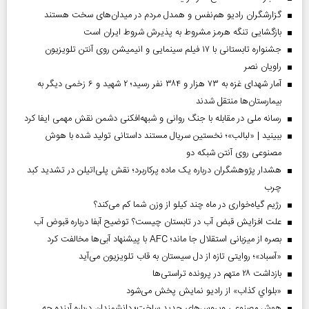
گزارشگران رادیو هم‌نفس و همدل مردم در میدان‌های سخت هستند
بازگشایی تنگه هرمز مشروط به پذیرش شروط ایران است
جشنواره تابستانی با ۱۷ فیلم سینمایی و انیمیشن روی آنتن تلویزیون
راویان نصر
آمار شهدای غزه به ۷۳ هزار و ۳۸۴ نفر رسید؛ ۲ شهید و ۶ زخمی دیگر به
بیمارستان‌ها منتقل شدند
رسانه ملی در مقابله با جنگ روانی و شبهه‌افکنی دشمن نقش مهمی ایفا کرد
ببینید | «لبالب»؛ نخستین سریال مستند داستانی تولید شده با هوش
مصنوعی روی آنتن شبکه دو
هشدار پژوهشگران درباره یک ماده پرکاربرد؛ نقش پلی‌اتیلن در تشدید کبد
چرب
رژیم گیاه‌خواری در ماه چند کیلو از وزن شما کم می‌کند؟
علت افزایش قبض آب در تابستان چیست؟ توضیح آبفا درباره قبوض آب
بصره از میزبانی استقلال جا ماند؛ AFC با پیشنهاد آبی‌ها مخالفت کرد
«آسباد»؛ روایتی تازه از دل سیستان به قاب تلویزیون می‌آید
بازداشت ۲۸ متهم در پرونده تراستی‌ها
«بلواي کذاب» از رادیو نمایش پخش می‌شود
هوش مصنوعی ویروس‌های جدید ساخت؛ دانشمندان درباره آینده چه