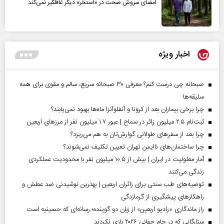
امضای سروش صحت در «استخر» دیگر غافلگیر نمی‌کند
اخبار ویژه
صبحانه چی درست کنم؟ معرفی ۳۰ صبحانه سریع، سالم و مقوی برای همه
سلیقه‌ها
چرا برخی بیماران بعد از کرونا و آنفلوآنزا ماه‌ها بهبود نمی‌یابند؟
ثبت‌نام ۲.۵ میلیون زائر در سماح | عبور ۱.۷ میلیون نفر از مرز‌های اربعین
چرا بعد از سفرهای طولانی گوارش‌تان به هم می‌ریزد؟
چرا ساختمان‌های ناایمن تهران تعیین تکلیف نمی‌شوند؟
آمار معلولیت در ایران | بیش از ۱۰.۵ میلیون نفر با محدودیت عملکردی
زندگی می‌کنند
توصیه‌های طب سنتی برای زائران اربعین | بهترین نوشیدنی ضد عطش و
راهکارهای پیشگیری از گرمازدگی
راز ماندگاری «رادیو اربعین» از زبان دو گوینده؛ رسانه‌ای که حسینیه است
ستارگانی که در جام جهانی ۲۰۲۶ بازی نکردند