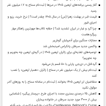
آغاز رسمی برنامه‌های اربعین ۱۴۰۵ در مرز‌ها | ثبت‌نام سماح به ۱.۷ میلیون نفر
رسید
قیمت قبر در بهشت زهرا (س) در سال ۱۴۰۵ چقدر است؟ | نرخ خرید، رزرو و
احیای قبور
چرا گرد و غبار در ایران تشدید شد؟ | حقابه تالاب‌ها مهم‌ترین راهکار مهار
ریزگردهاست
مجازات سنگین برای آدم‌ربایان گوش‌بر
واکسن جدید سرطان پانکراس امیدبخش شد
توصیه‌های تغذیه‌ای برای زائران اربعین ۱۴۰۵ | در گرمای اربعین چه بخوریم و
چه نخوریم؟
گره قتل در دی‌جی پارتی با ۵۰ قسم باز می‌شود
ثبت‌نام بیش از یک میلیون نفر در سماح | زائران «همیار اربعین» را نصب
کنند
متقاضیان ارز اربعین ۱۴۰۵ بخوانند | ثبت‌نام در سامانه سماح را به روز‌های آخر
موکول نکنید
کاهش ۲۵ درصدی بستری مجدد با اجرای طرح «پرستار پیگیر» | شناسایی
بیش از ۳۰۰۰ مورد جدید سرطان در خانواده بیماران
Castlevania: Belmont’s Curse؛ بازگشت باشکوه شکارچیان خون‌آشام