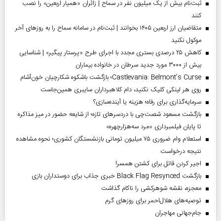
ثبت‌نام بیش از یک میلیون نفر در سماح | زائران «همیار اربعین» را نصب
کنند
متقاضیان ارز اربعین ۱۴۰۵ بخوانند | ثبت‌نام در سامانه سماح را به روز‌های آخر
موکول نکنید
کاهش ۲۵ درصدی بستری مجدد با اجرای طرح «پرستار پیگیر» | شناسایی
بیش از ۳۰۰۰ مورد جدید سرطان در خانواده بیماران
Castlevania: Belmont’s Curse؛ بازگشت باشکوه شکارچیان خون‌آشام
روی هر لینکی کلیک نکنید، دام کلاهبرداران سایبری همین‌جاست
سرمایه‌گذاری برای رفاه؛ هزینه یا آینده‌سازی؟
بازگشت مسعود شصت‌چی با دردسر‌های تازه؛ از شایعه حضور در میز مذاکره
تا پایان فیلمبرداری «مرد سه‌هزارچهره»
استعلام وام ضروری ۷۵ میلیون تومانی بازنشستگان کشوری؛ نحوه مشاهده
نتیجه درخواست
اجیر کردن قاتل برای کشتن همسر!
بازگشت Black Flag Resynced خبری جذاب برای دوستداران بازی
معجزه، نقشه شوهرکشی را ناکام گذاشت
توصیه‌های هلال‌احمر برای روز‌های گرم
جام‌جهانی مهاجران