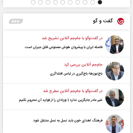
گفت و گو
در گفت‌و‌گو با جام‌جم آنلاین تشریح شد
فاصله ایران با پیشرو‌ان هوش مصنوعی قابل جبران است
جام‌جم آنلاین بررسی کرد
باج‌نیوزها؛ باج‌گیری در لباس افشاگری
در گفت‌و‌گو با جام‌جم آنلاین مطرح شد
شیر مادر جایگزین ندارد | نوزادان را از فواید آن محروم نکنیم
فرهنگ اهدای خون باید نسل به نسل منتقل شود