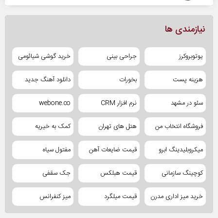
نیازمندی ها
یوتوبروکرز
جراحی بینی
خرید گوشی شیائومی
هزینه پست
بخورات
دانلود آهنگ جدید
سئو در مشهد
نرم افزار CRM
webone.co
فروشگاه انتخاب من
هتل های تهران
کمک به خیریه
میکروبلیدینگ ابرو
قیمت ضایعات آهن
مفتول سیاه
کوچینگ سازمانی
قیمت هبلکس
جک سقفی
خرید میز اداری مدرن
قیمت میلگرد
میز کنفرانس