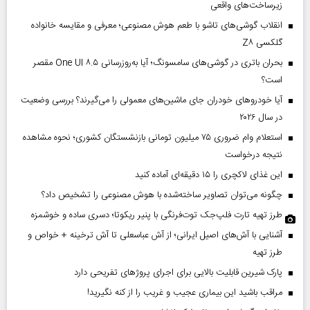
زیرساخت‌های واقعی
انقلاب گوشی‌های تاشو‌ با طعم هوش مصنوعی؛ معرفی و مقایسه خانواده
گلکسی Z۸
بحران باتری در گوشی‌های سامسونگ؛ آیا به‌روزرسانی One UI ۸.۵ مقصر
است؟
آیا خودروهای خودران جای ماشین‌های معمولی را می‌گیرند؟ بررسی وضعیت
در سال ۲۰۲۶
استعلام وام ضروری ۷۵ میلیون تومانی بازنشستگان کشوری؛ نحوه مشاهده
نتیجه درخواست
این غذای لاکچری را ۱۵ دقیقه‌ای آماده کنید
چگونه می‌توان تصاویر ساخته‌شده با هوش مصنوعی را تشخیص داد؟
طرز تهیه تارت فلپ‌جک توت‌فرنگی با پنیر ریکوتا؛ دسری ساده و خوشمزه
آشنایی با آش‌های اصیل ایرانی؛ از آش عباسعلی تا آش ترخینه + خواص و
طرز تهیه
پارک شیرین قابلیت‌ بالایی برای اجرای پروژهای تفریحی دارد
مراقب باشید این بیماری عجیب و غریب را از کنه نگیرید!