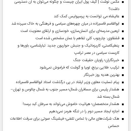
عکس نوشت | کیف پول ایران چیست و چگونه می‌توان به آن دسترسی
داشت؟
عالیشاه می توانست به پرسپولیس کمک کند
ابوالقاسم قاسم‌زاده در میان چهره‌های سیاسی و فرهنگی به خاک سپرده شد
اربعین مدرسه‌ای برای انسان‌سازی، خودسازی و ارتقای معنویت است
قشقاوی: چارچوب کلی تفاهم با عمان مشخص شده است
پنطیکاستی، کاریزماتیک و جنبش حواریون جدید: تبارشناسی، باور‌ها و
کاربست سیاسی در عصر ترامپ
خبرنگاران؛ راویان حقیقت جنگ
ترکیب طلایی برنج، لوبیا و گوشت که فراموش نمی‌شود
بهترین هدیه روز خبرنگار
پیام تسلیت معاون وزیر ارشاد در پی درگذشت استاد ابوالقاسم قاسم‌زاده
هشدار پلیس برای مسافران شمال؛ مسیر جنوب به شمال چالوس و تهران–
شمال بسته شد
هشدار متخصصان؛ هپاتیت خاموش می‌تواند به سرطان کبد برسد!
اجازه ایجاد مسیر دوم را در تنگه هرمز نمی‌دهیم
هک شرکت‌های مالی با تماس تلفنی؛ فیشینگ صوتی برای سرقت اطلاعات
حساس