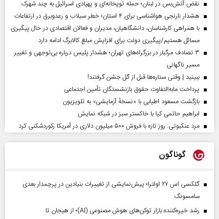
نقض آتش‌بس در لبنان؛ حمله توپخانه‌ای و پهپادی اسرائیل به چند شهرک
هشدار نارنجی هواشناسی برای ۴ استان؛ خطر سیلاب و رعدوبرق در ارتفاعات
با همراهی کارشناسان، دانشگاهیان، مدیران و فعالان اقتصادی در حال پیگیری
مسائل هستیم/پیگیری دولت برای افزایش مبلغ کالابرگ ادامه دارد
۳ تصادف مرگبار در بزرگراه‌های تهران؛ هشدار پلیس درباره بی‌توجهی و تغییر
مسیر ناگهانی
ببینید | وقتی ستاره‌ها قبل از گل جشن گرفتند!
پرداخت مابه‌التفاوت حقوق بازنشستگان تأمین اجتماعی
بازگشت مسعود اطیابی با «نسخهٔ آزمایشی» به تلویزیون
ابراهیم حاتمی کیا با خاکستر سبز در شبکه نمایش
مرد عنکبوتی: روز تازه با فروش ۵۰۰ میلیون دلاری در آمریکا رکوردشکنی کرد
گوناگون
گلکسی اس ۲۷ اولترا؛ پیش‌نمایشی از تغییرات بنیادین در پرچمدار بعدی
سامسونگ
رشد خیره‌کننده بازار توکن‌های هوش مصنوعی (AI)؛ از هیجان تا