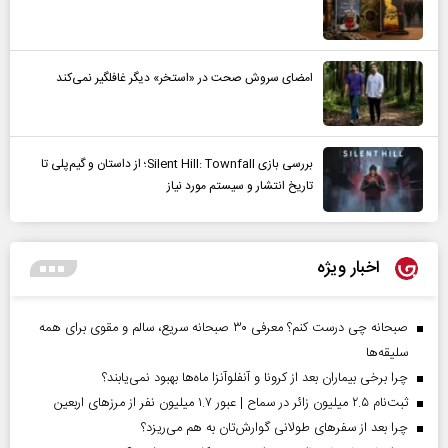
امضای سروش صحت در «استخر» دیگر غافلگیر نمی‌کند
بررسی بازی Silent Hill: Townfall؛ از داستان و گیم‌پلی تا
تاریخ انتشار و سیستم مورد نیاز
اخبار ویژه
صبحانه چی درست کنم؟ معرفی ۳۰ صبحانه سریع، سالم و مقوی برای همه
سلیقه‌ها
چرا برخی بیماران بعد از کرونا و آنفلوآنزا ماه‌ها بهبود نمی‌یابند؟
ثبت‌نام ۲.۵ میلیون زائر در سماح | عبور ۱.۷ میلیون نفر از مرز‌های اربعین
چرا بعد از سفرهای طولانی گوارش‌تان به هم می‌ریزد؟