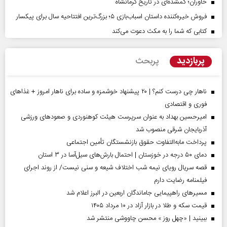
خاوران؛ گمشده‌ای در تاریخ کرمانشاه
فروش خیره‌کننده داستان اسباب‌بازی ۵؛ بزرگ‌ترین افتتاحیه سال برای پیکسار
کتابی که شما را به مکث دعوت می‌کند
پربازدید
پربحث
ناهار چی درست کنم؟ | ۲۰ پیشنهاد خوشمزه و ساده برای ناهار امروز + غذاهای
فوری و اقتصادی
امیرحسین بهداد به عنوان سرپرست هیئت کوهنوردی و صعودهای ورزشی
آذربایجان شرقی منصوب شد
پرداخت مابه‌التفاوت حقوق بازنشستگان تأمین اجتماعی
دمای ۵۰ درجه در خوزستان | احتمال بارش‌های سیل‌آسا در ۳ استان
قصه سریال رویای نیمه شب اختلاف شیعه و سنی نیست/ از روند اجرای
فیلمنامه رضایت دارم
مسیر‌های راهپیمایی جاماندگان اربعین در البرز اعلام شد
قیمت سکه و طلا در بازار آزاد در ۱۰ مرداد ۱۴۰۵
ببینید | «چهل روز » محسن چاووشی منتشر شد