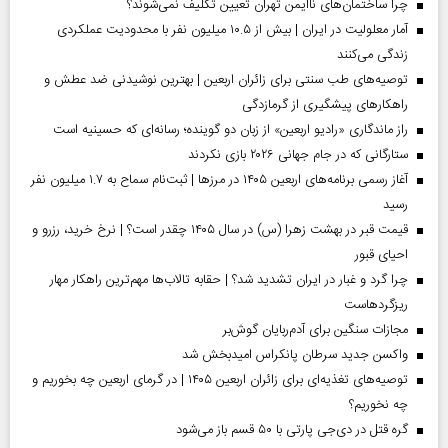
چرا ساختمان‌های ناایمن تهران تعیین تکلیف نمی‌شوند؟
آمار معلولیت در ایران | بیش از ۱۰.۵ میلیون نفر با محدودیت عملکردی
زندگی می‌کنند
توصیه‌های طب سنتی برای زائران اربعین | بهترین نوشیدنی ضد عطش و
راهکارهای پیشگیری از گرمازدگی
راز ماندگاری «رادیو اربعین» از زبان دو گوینده؛ رسانه‌ای که حسینیه است
ستارگانی که در جام جهانی ۲۰۲۶ بازی نکردند
آغاز رسمی برنامه‌های اربعین ۱۴۰۵ در مرز‌ها | ثبت‌نام سماح به ۱.۷ میلیون نفر
رسید
قیمت قبر در بهشت زهرا (س) در سال ۱۴۰۵ چقدر است؟ | نرخ خرید، رزرو و
احیای قبور
چرا گرد و غبار در ایران تشدید شد؟ | حقابه تالاب‌ها مهم‌ترین راهکار مهار
ریزگردهاست
مجازات سنگین برای آدم‌ربایان گوش‌بر
واکسن جدید سرطان پانکراس امیدبخش شد
توصیه‌های تغذیه‌ای برای زائران اربعین ۱۴۰۵ | در گرمای اربعین چه بخوریم و
چه نخوریم؟
گره قتل در دی‌جی پارتی با ۵۰ قسم باز می‌شود