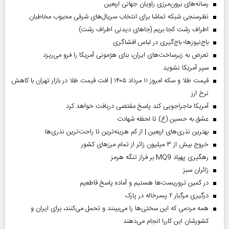
رسانه‌های برون‌مرزی راویان جهانی اربعین
نظرسنجی شبکه تماشا برای انتخاب سریال‌های شرقی محبوب مخاطبان
اطراف رشت کجا بریم (جاهای دیدنی اطراف رشت)
باج‌نیوزها؛ باج‌گیری در لباس افشاگری
تعرض به زیرساخت‌های ایران، بنای هژمونی آمریکا را فرو می‌ریزد
سپر آمریکا نشوید
قیمت طلا و سکه امروز ۱۱ مرداد ۱۴۰۵ | افت قیمت طلا در بازار تهران با کاهش
نرخ ارز
آمریکا ماجراجویی کند پاسخ مقتضی دریافت خواهد کرد
عشق به حسین (ع) تا لحظه شهادت
بهترین نذری‌های اربعین | از کم هزینه‌ترین تا راحت‌ترین نذری‌ها
خروج بیش از ۳ میلیون زائر از تمام مرز‌های کشور
رهگیری پهپاد MQ9 بر فراز تنگه هرمز
‌زائران سبز
در کمین تروریست‌ها هستیم و آماده پاسخ قاطعیم
درگیری مرگبار ۲ پسرخاله در پارک
همه مردمی که این سختی‌ها را می‌بینند و تحمل می‌کنند، برای ایران و
کشورشان این کاررا انجام می‌دهند