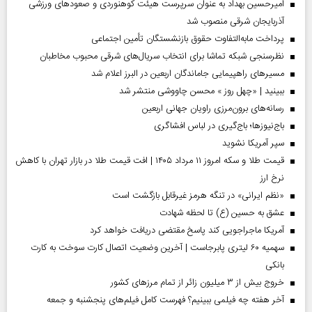
امیرحسین بهداد به عنوان سرپرست هیئت کوهنوردی و صعودهای ورزشی
آذربایجان شرقی منصوب شد
پرداخت مابه‌التفاوت حقوق بازنشستگان تأمین اجتماعی
نظرسنجی شبکه تماشا برای انتخاب سریال‌های شرقی محبوب مخاطبان
مسیر‌های راهپیمایی جاماندگان اربعین در البرز اعلام شد
ببینید | «چهل روز » محسن چاووشی منتشر شد
رسانه‌های برون‌مرزی راویان جهانی اربعین
باج‌نیوزها؛ باج‌گیری در لباس افشاگری
سپر آمریکا نشوید
قیمت طلا و سکه امروز ۱۱ مرداد ۱۴۰۵ | افت قیمت طلا در بازار تهران با کاهش
نرخ ارز
«نظم ایرانی» در تنگه هرمز غیرقابل بازگشت است
عشق به حسین (ع) تا لحظه شهادت
آمریکا ماجراجویی کند پاسخ مقتضی دریافت خواهد کرد
سهمیه ۶۰ لیتری پابرجاست | آخرین وضعیت اتصال کارت سوخت به کارت
بانکی
خروج بیش از ۳ میلیون زائر از تمام مرز‌های کشور
آخر هفته چه فیلمی ببینیم؟ فهرست کامل فیلم‌های پنجشنبه و جمعه