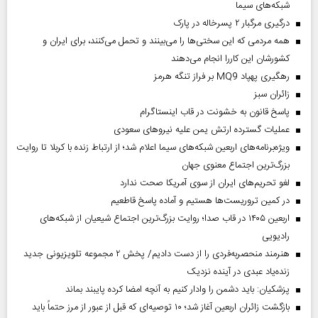
شبکه‌های سیما
درگیری مرگبار ۲ پسرخاله در پارک
همه مردمی که این سختی‌ها را می‌بینند و تحمل می‌کنند، برای ایران و
کشورشان این کاررا انجام می‌دهند
رهگیری پهپاد MQ9 بر فراز تنگه هرمز
‌زائران سبز
پاسخ قانون به خشونت در قاب اینستاگرام
عملیات گسترده ارتش یمن علیه نیروهای سعودی
ویژه‌برنامه‌های اربعین شبکه‌های سیما اعلام شد؛ از ارتباط زنده با کربلا تا روایت
بزرگ‌ترین اجتماع معنوی جهان
لغو تحریم‌های ایران از سوی آمریکا صحت ندارد
در کمین تروریست‌ها هستیم و آماده پاسخ قاطعیم
اربعین ۱۴۰۵ در قاب صدا؛ روایت بزرگ‌ترین اجتماع شیعیان از شبکه‌های
رادیویی
هنرمند منحصر‌به‌فردی را از دست دادیم/ پخش ۲ مجموعه تلویزیونی جدید
زنده‌یاد عبدی در آینده نزدیک
پزشکیان: باید دشمن را وادار کنیم به آنچه امضا کرده پایبند بماند
بازگشت زائران اربعین آغاز شد؛ ۱۰ توصیه‌ای که قبل از عبور از مرز حتماً باید