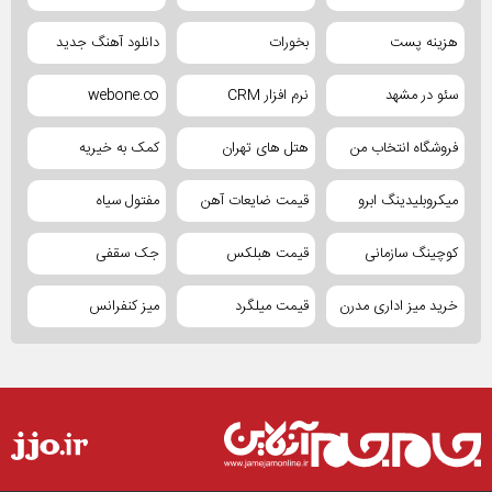
هزینه پست
بخورات
دانلود آهنگ جدید
سئو در مشهد
نرم افزار CRM
webone.co
فروشگاه انتخاب من
هتل های تهران
کمک به خیریه
میکروبلیدینگ ابرو
قیمت ضایعات آهن
مفتول سیاه
کوچینگ سازمانی
قیمت هبلکس
جک سقفی
خرید میز اداری مدرن
قیمت میلگرد
میز کنفرانس