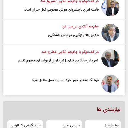
در گفت‌و‌گو با جام‌جم آنلاین تشریح شد
فاصله ایران با پیشرو‌ان هوش مصنوعی قابل جبران است
جام‌جم آنلاین بررسی کرد
باج‌نیوزها؛ باج‌گیری در لباس افشاگری
در گفت‌و‌گو با جام‌جم آنلاین مطرح شد
شیر مادر جایگزین ندارد | نوزادان را از فواید آن محروم نکنیم
فرهنگ اهدای خون باید نسل به نسل منتقل شود
نیازمندی ها
یوتوبروکرز
جراحی بینی
خرید گوشی شیائومی