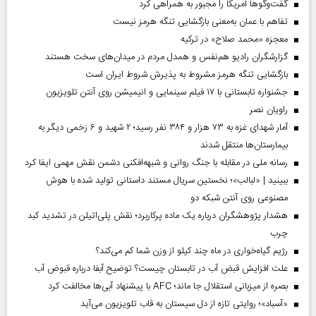
گفت‌وگوها آمریکا را مجبور به همراهی کرد
تفاهم با عمان به‌معنی بازگشایی تنگه هرمز نیست
معجزه «محمد صلاح» در ترکیه
گزارشگران رادیو هم‌نفس و همدل مردم در میدان‌های سخت هستند
بازگشایی تنگه هرمز مشروط به پذیرش شروط ایران است
جشنواره تابستانی با ۱۷ فیلم سینمایی و انیمیشن روی آنتن تلویزیون
راویان نصر
آمار شهدای غزه به ۷۳ هزار و ۳۸۴ نفر رسید؛ ۲ شهید و ۶ زخمی دیگر به
بیمارستان‌ها منتقل شدند
رسانه ملی در مقابله با جنگ روانی و شبهه‌افکنی دشمن نقش مهمی ایفا کرد
ببینید | «لبالب»؛ نخستین سریال مستند داستانی تولید شده با هوش
مصنوعی روی آنتن شبکه دو
هشدار پژوهشگران درباره یک ماده پرکاربرد؛ نقش پلی‌اتیلن در تشدید کبد
چرب
رژیم گیاه‌خواری در ماه چند کیلو از وزن شما کم می‌کند؟
علت افزایش قبض آب در تابستان چیست؟ توضیح آبفا درباره قبوض آب
بصره از میزبانی استقلال جا ماند؛ AFC با پیشنهاد آبی‌ها مخالفت کرد
«آسباد»؛ روایتی تازه از دل سیستان به قاب تلویزیون می‌آید