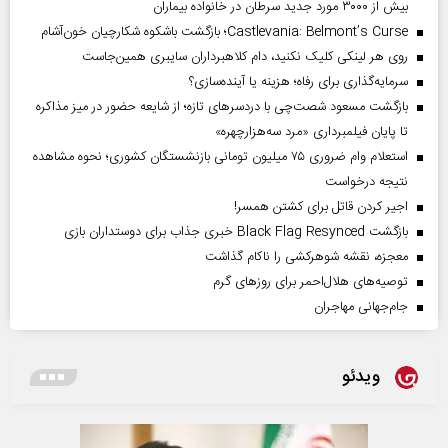
بیش از ۳۰۰۰ مورد جدید سرطان در خانواده بیماران
Castlevania: Belmont’s Curse؛ بازگشت باشکوه شکارچیان خون‌آشام
روی هر لینکی کلیک نکنید، دام کلاهبرداران سایبری همین‌جاست
سرمایه‌گذاری برای رفاه؛ هزینه یا آینده‌سازی؟
بازگشت مسعود شصت‌چی با دردسر‌های تازه؛ از شایعه حضور در میز مذاکره
تا پایان فیلمبرداری «مرد سه‌هزارچهره»
استعلام وام ضروری ۷۵ میلیون تومانی بازنشستگان کشوری؛ نحوه مشاهده
نتیجه درخواست
اجیر کردن قاتل برای کشتن همسر!
بازگشت Black Flag Resynced خبری جذاب برای دوستداران بازی
معجزه، نقشه شوهرکشی را ناکام گذاشت
توصیه‌های هلال‌احمر برای روز‌های گرم
جام‌جهانی مهاجران
ویدئو