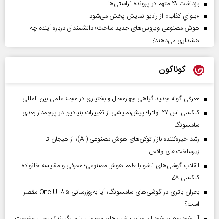
بازداشت ۲۸ متهم در پرونده تراستی‌ها
«بلواي کذاب» از رادیو نمایش پخش می‌شود
هوش مصنوعی ویروس‌های جدید ساخت؛ دانشمندان درباره آینده چه
هشداری می‌دهند؟
گوناگون
معرفی گونه جدید گیاهی چهارمحال و بختیاری در مجله علمی بین المللی
گلکسی اس ۲۷ اولترا؛ پیش‌نمایشی از تغییرات بنیادین در پرچمدار بعدی
سامسونگ
رشد خیره‌کننده بازار توکن‌های هوش مصنوعی (AI)؛ از هیجان تا
زیرساخت‌های واقعی
انقلاب گوشی‌های تاشو‌ با طعم هوش مصنوعی؛ معرفی و مقایسه خانواده
گلکسی Z۸
بحران باتری در گوشی‌های سامسونگ؛ آیا به‌روزرسانی One UI ۸.۵ مقصر
است؟
آیا خودروهای خودران جای ماشین‌های معمولی را می‌گیرند؟ بررسی وضعیت