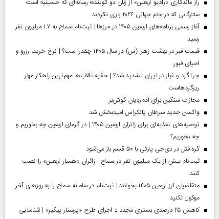
راز ماندگاری «رادیو اربعین» از زبان دو گوینده؛ رسانه‌ای که حسینیه است
ستارگانی که در جام جهانی ۲۰۲۶ بازی نکردند
آغاز رسمی برنامه‌های اربعین ۱۴۰۵ در مرز‌ها | ثبت‌نام سماح به ۱.۷ میلیون نفر
رسید
قیمت قبر در بهشت زهرا (س) در سال ۱۴۰۵ چقدر است؟ | نرخ خرید، رزرو و
احیای قبور
چرا گرد و غبار در ایران تشدید شد؟ | حقابه تالاب‌ها مهم‌ترین راهکار مهار
ریزگردهاست
مجازات سنگین برای آدم‌ربایان گوش‌بر
واکسن جدید سرطان پانکراس امیدبخش شد
توصیه‌های تغذیه‌ای برای زائران اربعین ۱۴۰۵ | در گرمای اربعین چه بخوریم و
چه نخوریم؟
گره قتل در دی‌جی پارتی با ۵۰ قسم باز می‌شود
ثبت‌نام بیش از یک میلیون نفر در سماح | زائران «همیار اربعین» را نصب
کنند
متقاضیان ارز اربعین ۱۴۰۵ بخوانند | ثبت‌نام در سامانه سماح را به روز‌های آخر
موکول نکنید
کاهش ۲۵ درصدی بستری مجدد با اجرای طرح «پرستار پیگیر» | شناسایی