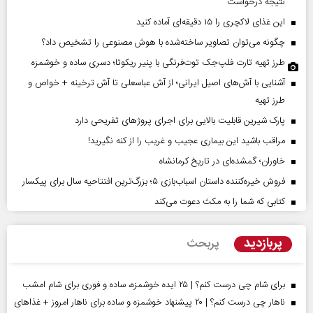
نتیجه درخواست
این غذای لاکچری را ۱۵ دقیقه‌ای آماده کنید
چگونه می‌توان تصاویر ساخته‌شده با هوش مصنوعی را تشخیص داد؟
طرز تهیه تارت فلپ‌جک توت‌فرنگی با پنیر ریکوتا؛ دسری ساده و خوشمزه
آشنایی با آش‌های اصیل ایرانی؛ از آش عباسعلی تا آش ترخینه + خواص و
طرز تهیه
پارک شیرین قابلیت‌ بالایی برای اجرای پروژهای تفریحی دارد
مراقب باشید این بیماری عجیب و غریب را از کنه نگیرید!
خاوران؛ گمشده‌ای در تاریخ کرمانشاه
فروش خیره‌کننده داستان اسباب‌بازی ۵؛ بزرگ‌ترین افتتاحیه سال برای پیکسار
کتابی که شما را به مکث دعوت می‌کند
پربازدید
پربحث
برای شام چی درست کنم؟ | ۲۵ ایده خوشمزه، ساده و فوری برای شام امشب
ناهار چی درست کنم؟ | ۲۰ پیشنهاد خوشمزه و ساده برای ناهار امروز + غذاهای