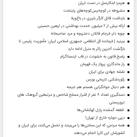
هرمز؛ ابتکارعمل در دست ایران
مشروطه در کوچه‌پس‌کوچه‌های پایتخت
بازداشت قاتل کارگر باربری در باغ‌ویلا
ارائه بیش از ۲ میلیون خدمت بهداشتی در اربعین حسینی
چوبه دار، فرجام قاتلان دختربچه و مرد صاحبخانه
ببینید | فرمانده کل انتظامی جمهوری اسلامی ایران­: مأموریت پلیس تا
بازگشت آخرین زائر به منزل ادامه دارد
پاسخ قانون به خشونت در قاب اینستاگرام
راز ماندگاری پرواز یک قهرمان
نقشه جهادی برای ایران
رکوردشکنی تاریخی بورس
هم دنبال جوانگرایی هستم هم نتیجه
دستگیری تعداد ۸ نفر از اشرار مسلح شاخص و مرتبطین گروهک های
تروریستی
قطعه گمشده پازل کهکشانی‌ها
دربی دوباره خارج از تهران!
همه مردمی که این سختی‌ها را می‌بینند و تحمل می‌کنند، برای ایران و
کشورشان این کاررا انجام می‌دهند