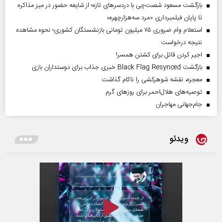
بازگشت مسعود شصت‌چی با دردسر‌های تازه؛ از شایعه حضور در میز مذاکره
تا پایان فیلمبرداری «مرد سه‌هزارچهره»
استعلام وام ضروری ۷۵ میلیون تومانی بازنشستگان کشوری؛ نحوه مشاهده
نتیجه درخواست
اجیر کردن قاتل برای کشتن همسر!
بازگشت Black Flag Resynced خبری جذاب برای دوستداران بازی
معجزه، نقشه شوهرکشی را ناکام گذاشت
توصیه‌های هلال‌احمر برای روز‌های گرم
جام‌جهانی مهاجران
ویدئو