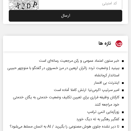
تازه ها
خبر ستون اعتماد عمومی و رکن مرجعیت رسانه‌ای است
ببینید | وضعیت تردد زائران اربعین در مرز خسروی در گفتگو با منوچهر حبیبی
استاندار کرمانشاه
اینترنت بی افسار
امیر سرتیپ اکرمی‌نیا: ارتش کاملا آماده است
کارکنان وظیفه فراری برای تعیین تکلیف وضعیت خدمتی به یگان خدمتی
خود مراجعه کنند
زورآزمایی اتمی ترامپ
کفگیر رهگیر به ته دیگ خورد
تا دیر نشده جلوی هوش مصنوعی را بگیرید / AI به انسان مسلط می‌شود؟