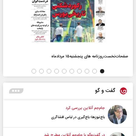
صفحات‌نخست‌روزنامه ها‌ی پنجشنبه‌۱۵ مردادماه
گفت و گو
جام‌جم آنلاین بررسی کرد
باج‌نیوزها؛ باج‌گیری در لباس افشاگری
در گفت‌و‌گو با جام‌جم آنلاین مطرح شد