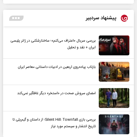
پیشنهاد سردبیر
بررسی سریال «اعتراف می‌کنم»؛ ساختارشکنی در ژانر پلیسی
ایران + نقد و تحلیل
بازتاب پیاده‌روی اربعین در ادبیات داستانی معاصر ایران
امضای سروش صحت در «استخر» دیگر غافلگیر نمی‌کند
بررسی بازی Silent Hill: Townfall؛ از داستان و گیم‌پلی تا
تاریخ انتشار و سیستم مورد نیاز