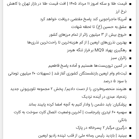
قیمت طلا و سکه امروز ۱۱ مرداد ۱۴۰۵ | افت قیمت طلا در بازار تهران با کاهش
نرخ ارز
آمریکا ماجراجویی کند پاسخ مقتضی دریافت خواهد کرد
عشق به حسین (ع) تا لحظه شهادت
خروج بیش از ۳ میلیون زائر از تمام مرز‌های کشور
بهترین نذری‌های اربعین | از کم هزینه‌ترین تا راحت‌ترین نذری‌ها
رهگیری پهپاد MQ9 بر فراز تنگه هرمز
‌زائران سبز
در کمین تروریست‌ها هستیم و آماده پاسخ قاطعیم
ثبت‌نام وام اربعین بازنشستگان کشوری آغاز شد | تسهیلات ۲۰ میلیون تومانی
با سود ۵ درصد
هنرمند منحصر‌به‌فردی را از دست دادیم/ پخش ۲ مجموعه تلویزیونی جدید
زنده‌یاد عبدی در آینده نزدیک
پزشکیان: باید دشمن را وادار کنیم به آنچه امضا کرده پایبند بماند
سهمیه ۶۰ لیتری پابرجاست | آخرین وضعیت اتصال کارت سوخت به کارت
بانکی
درگیری مرگبار ۲ پسرخاله در پارک
ببینید | بازدید رئیس رسانه ملی از قلب تپنده رادیو اربعین