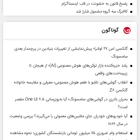
پاسخ قانون به خشونت در قاب اینستاگرام
کالابرگ سه گروه مشمول شارژ شد
گوناگون
گلکسی اس ۲۷ اولترا؛ پیش‌نمایشی از تغییرات بنیادین در پرچمدار بعدی
سامسونگ
رشد خیره‌کننده بازار توکن‌های هوش مصنوعی (AI)؛ از هیجان تا
زیرساخت‌های واقعی
انقلاب گوشی‌های تاشو‌ با طعم هوش مصنوعی؛ معرفی و مقایسه خانواده
گلکسی Z۸
بحران باتری در گوشی‌های سامسونگ؛ آیا به‌روزرسانی One UI ۸.۵ مقصر
است؟
آیا خودروهای خودران جای ماشین‌های معمولی را می‌گیرند؟ بررسی وضعیت
در سال ۲۰۲۶
استعلام وام ضروری ۷۵ میلیون تومانی بازنشستگان کشوری؛ نحوه مشاهده