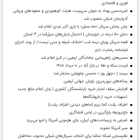
فوری و اقتصادی
امیرحسین بهداد به عنوان سرپرست هیئت کوهنوردی و صعودهای ورزشی
آذربایجان شرقی منصوب شد
زمان پخش سریال «ماه عسل» با بازی اکبر عبدی اعلام شد
دمای ۵۰ درجه در خوزستان | احتمال بارش‌های سیل‌آسا در ۳ استان
قصه سریال رویای نیمه شب اختلاف شیعه و سنی نیست/ از روند اجرای
فیلمنامه رضایت دارم
مسیر‌های راهپیمایی جاماندگان اربعین در البرز اعلام شد
قیمت سکه و طلا در بازار آزاد در ۱۰ مرداد ۱۴۰۵
ببینید | «چهل روز » محسن چاووشی منتشر شد
رسانه‌های برون‌مرزی راویان جهانی اربعین
افزایش سقف اعتبار خرید بازنشستگان کشوری | زمان اعلام مبلغ جدید
تسهیلات خرید از فروشگاه‌ها
اطراف رشت کجا بریم (جاهای دیدنی اطراف رشت)
باج‌نیوزها؛ باج‌گیری در لباس افشاگری
تعرض به زیرساخت‌های ایران، بنای هژمونی آمریکا را فرو می‌ریزد
سپر آمریکا نشوید
نظرسنجی شبکه تماشا برای انتخاب سریال‌های شرقی محبوب مخاطبان