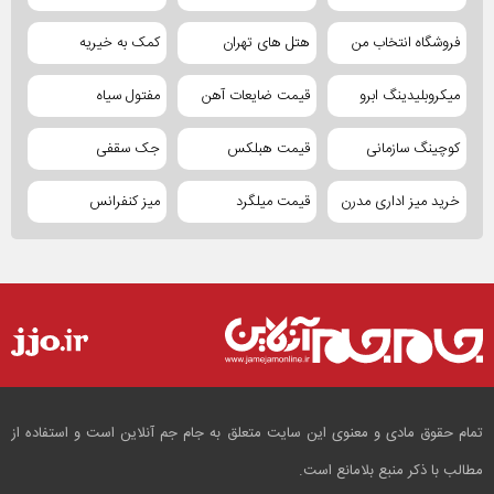
فروشگاه انتخاب من
هتل های تهران
کمک به خیریه
میکروبلیدینگ ابرو
قیمت ضایعات آهن
مفتول سیاه
کوچینگ سازمانی
قیمت هبلکس
جک سقفی
خرید میز اداری مدرن
قیمت میلگرد
میز کنفرانس
تمام حقوق مادی و معنوی این سایت متعلق به جام جم آنلاین است و استفاده از
مطالب با ذکر منبع بلامانع است.