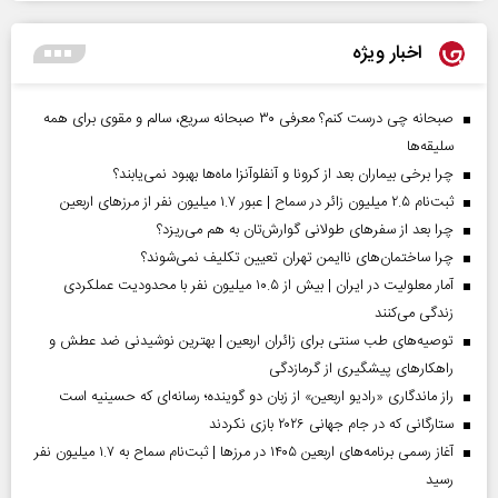
اخبار ویژه
صبحانه چی درست کنم؟ معرفی ۳۰ صبحانه سریع، سالم و مقوی برای همه
سلیقه‌ها
چرا برخی بیماران بعد از کرونا و آنفلوآنزا ماه‌ها بهبود نمی‌یابند؟
ثبت‌نام ۲.۵ میلیون زائر در سماح | عبور ۱.۷ میلیون نفر از مرز‌های اربعین
چرا بعد از سفرهای طولانی گوارش‌تان به هم می‌ریزد؟
چرا ساختمان‌های ناایمن تهران تعیین تکلیف نمی‌شوند؟
آمار معلولیت در ایران | بیش از ۱۰.۵ میلیون نفر با محدودیت عملکردی
زندگی می‌کنند
توصیه‌های طب سنتی برای زائران اربعین | بهترین نوشیدنی ضد عطش و
راهکارهای پیشگیری از گرمازدگی
راز ماندگاری «رادیو اربعین» از زبان دو گوینده؛ رسانه‌ای که حسینیه است
ستارگانی که در جام جهانی ۲۰۲۶ بازی نکردند
آغاز رسمی برنامه‌های اربعین ۱۴۰۵ در مرز‌ها | ثبت‌نام سماح به ۱.۷ میلیون نفر
رسید