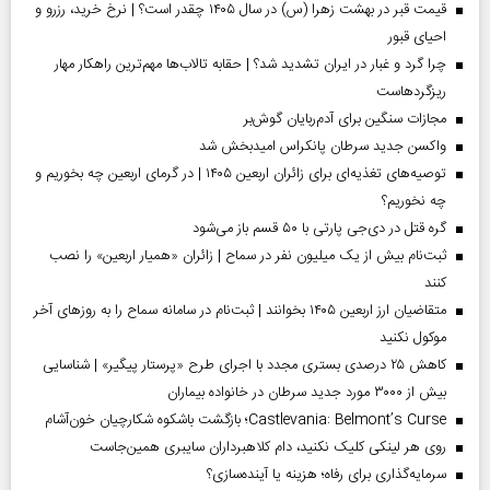
قیمت قبر در بهشت زهرا (س) در سال ۱۴۰۵ چقدر است؟ | نرخ خرید، رزرو و
احیای قبور
چرا گرد و غبار در ایران تشدید شد؟ | حقابه تالاب‌ها مهم‌ترین راهکار مهار
ریزگردهاست
مجازات سنگین برای آدم‌ربایان گوش‌بر
واکسن جدید سرطان پانکراس امیدبخش شد
توصیه‌های تغذیه‌ای برای زائران اربعین ۱۴۰۵ | در گرمای اربعین چه بخوریم و
چه نخوریم؟
گره قتل در دی‌جی پارتی با ۵۰ قسم باز می‌شود
ثبت‌نام بیش از یک میلیون نفر در سماح | زائران «همیار اربعین» را نصب
کنند
متقاضیان ارز اربعین ۱۴۰۵ بخوانند | ثبت‌نام در سامانه سماح را به روز‌های آخر
موکول نکنید
کاهش ۲۵ درصدی بستری مجدد با اجرای طرح «پرستار پیگیر» | شناسایی
بیش از ۳۰۰۰ مورد جدید سرطان در خانواده بیماران
Castlevania: Belmont’s Curse؛ بازگشت باشکوه شکارچیان خون‌آشام
روی هر لینکی کلیک نکنید، دام کلاهبرداران سایبری همین‌جاست
سرمایه‌گذاری برای رفاه؛ هزینه یا آینده‌سازی؟