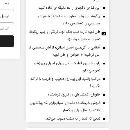
این غذای لاکچری را ۱۵ دقیقه‌ای آماده کنید
چگونه می‌توان تصاویر ساخته‌شده با هوش
مصنوعی را تشخیص داد؟
طرز تهیه تارت فلپ‌جک توت‌فرنگی با پنیر ریکوتا؛
دسری ساده و خوشمزه
آشنایی با آش‌های اصیل ایرانی؛ از آش عباسعلی تا
آش ترخینه + خواص و طرز تهیه
پارک شیرین قابلیت‌ بالایی برای اجرای پروژهای
بعین نماد مقاومت در برابر
از باتلاق انرژی تا بن‌بست ترامپ
تفریحی دارد
کبار‌
مراقب باشید این بیماری عجیب و غریب را از کنه
نگیرید!
وزی - عضو کمیسیون اجتماعی
رضا سپهوند - سخنگوی کمیسیون انرژی مجل
خاوران؛ گمشده‌ای در تاریخ کرمانشاه
فروش خیره‌کننده داستان اسباب‌بازی ۵؛ بزرگ‌ترین
افتتاحیه سال برای پیکسار
کتابی که شما را به مکث دعوت می‌کند