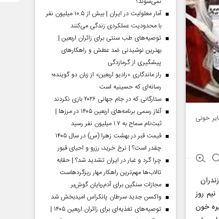
نمی‌شوند؟
آمار معلولیت در ایران | بیش از ۱۰.۵ میلیون نفر
با محدودیت عملکردی زندگی می‌کنند
توصیه‌های طب سنتی برای زائران اربعین |
بهترین نوشیدنی ضد عطش و راهکارهای
پیشگیری از گرمازدگی
راز ماندگاری «رادیو اربعین» از زبان دو گوینده؛
رسانه‌ای که حسینیه است
ستارگانی که در جام جهانی ۲۰۲۶ بازی نکردند
آغاز رسمی برنامه‌های اربعین ۱۴۰۵ در مرز‌ها |
یر خونی
ثبت‌نام سماح به ۱.۷ میلیون نفر رسید
قیمت قبر در بهشت زهرا (س) در سال ۱۴۰۵
چقدر است؟ | نرخ خرید، رزرو و احیای قبور
چرا گرد و غبار در ایران تشدید شد؟ | حقابه
تالاب‌ها مهم‌ترین راهکار مهار ریزگردهاست
ندران
مجازات سنگین برای آدم‌ربایان گوش‌بر
نیم روز
واکسن جدید سرطان پانکراس امیدبخش شد
یره خون
توصیه‌های تغذیه‌ای برای زائران اربعین ۱۴۰۵ |