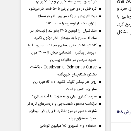
ان بیان
در گرمای اربعین چه بخوریم و چه نخوریم؟
ل سرد و
گره قتل در دی‌جی پارتی با ۵۰ قسم باز می‌شود
ثبت‌نام بیش از یک میلیون نفر در سماح |
ایی با
زائران «همیار اربعین» را نصب کنند
ح کرد:
متقاضیان ارز اربعین ۱۴۰۵ بخوانند | ثبت‌نام در
ار مشکل
سامانه سماح را به روز‌های آخر موکول نکنید
کاهش ۲۵ درصدی بستری مجدد با اجرای طرح
«پرستار پیگیر» | شناسایی بیش از ۳۰۰۰ مورد
جدید سرطان در خانواده بیماران
Castlevania: Belmont’s Curse؛ بازگشت
باشکوه شکارچیان خون‌آشام
روی هر لینکی کلیک نکنید، دام کلاهبرداران
سایبری همین‌جاست
سرمایه‌گذاری برای رفاه؛ هزینه یا آینده‌سازی؟
بازگشت مسعود شصت‌چی با دردسر‌های تازه؛ از
شایعه حضور در میز مذاکره تا پایان فیلمبرداری
رش خطا
«مرد سه‌هزارچهره»
استعلام وام ضروری ۷۵ میلیون تومانی