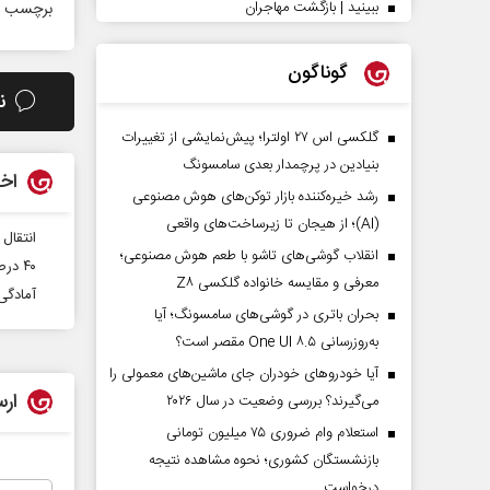
ببینید | بازگشت مهاجران
برچسب ه
گوناگون
ن
گلکسی اس ۲۷ اولترا؛ پیش‌نمایشی از تغییرات
بنیادین در پرچمدار بعدی سامسونگ
اخب
رشد خیره‌کننده بازار توکن‌های هوش مصنوعی
(AI)؛ از هیجان تا زیرساخت‌های واقعی
انتقال
انقلاب گوشی‌های تاشو‌ با طعم هوش مصنوعی؛
۴۰ درصد ذخایر خونی مازندران برای بیماران تالاسمی مصرف می شود
معرفی و مقایسه خانواده گلکسی Z۸
آمادگی
بحران باتری در گوشی‌های سامسونگ؛ آیا
به‌روزرسانی One UI ۸.۵ مقصر است؟
آیا خودروهای خودران جای ماشین‌های معمولی را
ارس
می‌گیرند؟ بررسی وضعیت در سال ۲۰۲۶
استعلام وام ضروری ۷۵ میلیون تومانی
بازنشستگان کشوری؛ نحوه مشاهده نتیجه
درخواست