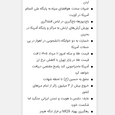
اردن
ضربات سخت هوافضای سپاه به پایگاه علی السالم
آمریکا در کویت
باج‌نیوزها؛ باج‌گیری در لباس افشاگری
یورش آرش‌های ارتش به مراکز و پایگاه‌ آمریکا در
بحرین
خسارت به دو خوابگاه دانشجویی در اهواز در پی
حملات آمریکا
قیمت طلا و سکه امروز ۱۱ مرداد ۱۴۰۵ | افت
قیمت طلا در بازار تهران با کاهش نرخ ارز
آمریکا ماجراجویی کند پاسخ مقتضی دریافت
خواهد کرد
عشق به حسین (ع) تا لحظه شهادت
خروج بیش از ۳ میلیون زائر از تمام مرز‌های
کشور
عارف: دشمن با هویت و تمدن ایرانی جنگید اما
شکست خورد
رهگیری پهپاد MQ9 بر فراز تنگه هرمز