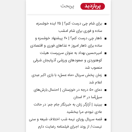
پربازدید
پربحث
برای شام چی درست کنم؟ | ۲۵ ایده خوشمزه،
ساده و فوری برای شام امشب
ناهار چی درست کنم؟ | ۲۰ پیشنهاد خوشمزه و
ساده برای ناهار امروز + غذاهای فوری و اقتصادی
امیرحسین بهداد به عنوان سرپرست هیئت
کوهنوردی و صعودهای ورزشی آذربایجان شرقی
منصوب شد
زمان پخش سریال «ماه عسل» با بازی اکبر عبدی
اعلام شد
مردادماه
صفحات نخست روزنامه ها‌ی‌سه‌شنبه ۶ مردادماه
صفحات
دمای ۵۰ درجه در خوزستان | احتمال بارش‌های
سیل‌آسا در ۳ استان
ببینید | آزارگر زنان به خبرنگار جام جم: در حالت
عادی نبودم، مرا ببخشید
قصه سریال رویای نیمه شب اختلاف شیعه و سنی
نیست/ از روند اجرای فیلمنامه رضایت دارم