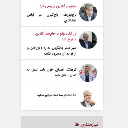
جام‌جم آنلاین بررسی کرد
باج‌نیوزها؛ باج‌گیری در لباس
افشاگری
در گفت‌و‌گو با جام‌جم آنلاین
مطرح شد
شیر مادر جایگزین ندارد | نوزادان را
از فواید آن محروم نکنیم
فرهنگ اهدای خون باید نسل به
نسل منتقل شود
عدالت در سلامت میانبر ندارد
نیازمندی ها