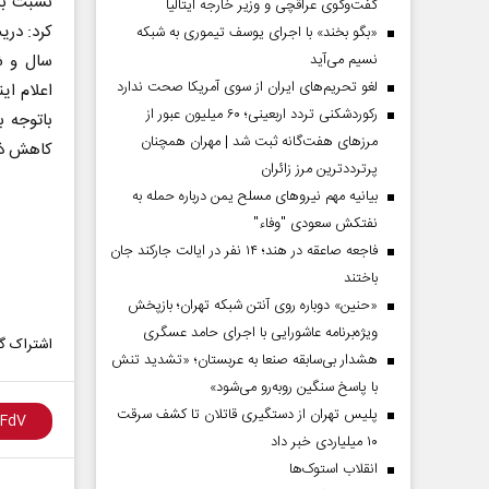
نسبت به
گفت‌وگوی عراقچی و وزیر خارجه ایتالیا
کرد: دری
«بگو بخند» با اجرای یوسف تیموری به شبکه
نسیم می‌آید
سال و ش
لغو تحریم‌های ایران از سوی آمریکا صحت ندارد
اعلام ا
رکوردشکنی تردد اربعینی؛ ۶۰ میلیون عبور از
باتوجه ب
مرزهای هفت‌گانه ثبت شد | مهران همچنان
کاهش ذخ
پرترددترین مرز زائران
بیانیه مهم نیروهای مسلح یمن درباره حمله به
نفتکش سعودی "وفاء"
فاجعه صاعقه در هند؛ ۱۴ نفر در ایالت جارکند جان
باختند
«حنین» دوباره روی آنتن شبکه تهران؛ بازپخش
ویژه‌برنامه عاشورایی با اجرای حامد عسگری
اشتراک گذ
هشدار بی‌سابقه صنعا به عربستان؛ «تشدید تنش
با پاسخ سنگین روبه‌رو می‌شود»
پلیس تهران از دستگیری قاتلان تا کشف سرقت
۱۰ میلیاردی خبر داد
انقلاب استوک‌ها