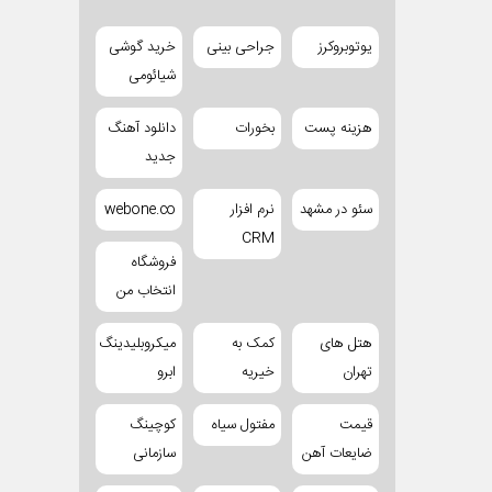
یوتوبروکرز
جراحی بینی
خرید گوشی
شیائومی
هزینه پست
بخورات
دانلود آهنگ
جدید
سئو در مشهد
نرم افزار
webone.co
CRM
فروشگاه
انتخاب من
هتل های
کمک به
میکروبلیدینگ
تهران
خیریه
ابرو
قیمت
مفتول سیاه
کوچینگ
ضایعات آهن
سازمانی