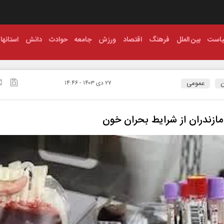
است
بین الملل
فرهنگ
اقتصاد
ورزش
جامعه
حوادث
دانش
استانها
ن
عمومی
۲۷ دی ۱۴۰۳ - ۱۴:۴۶
ازندران از شرایط بحران خون