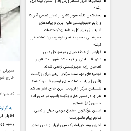
تهرانی‌ها امروز منتظر وزش باد و آسمان نیمه‌ابری
باشند
بسته‌شدن تنگه هرمز ناشی از تجاوز نظامی آمریکا
و رژیم صهیونیستی علیه ایران و پیامد‌های
امنیتی آن برای کل منطقه بود/مختصات
جغرافیایی مسیر مد نظر طرفین، مورد تفاهم قرار
گرفته
گزارشی از حادثه دریایی در سواحل عمان
دهها فلسطینی بر اثر حملات شهرک نشینان و
نظامیان رژیم صهیونیستی زخمی شدند
مدیرکل ا
توصیه‌های مهم ستاد مرکزی اربعین برای بازگشت
خارج شویم
زائران | پایان خدمات مرزی اربعین ۱۵ مرداد ۱۴۰۵
فلسطین هرگز از اولویت ایران خارج نخواهد شد
کد خبر: ۱۴۹۰۰۷۷
هر جا در مسیر حق و ولایت باشیم، در حریم امام
حسین (ع) هستیم
به گزارش
اربعین بزرگ‌ترین اجتماع مردمی جهان و تجلی
اظهار کر
تداوم پیام عاشوراست
رسید.
وی 
آخرین روند دیپلماتیک میان ایران و عمان محور