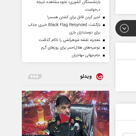
بازنشستگان کشوری؛ نحوه مشاهده نتیجه
درخواست
اجیر کردن قاتل برای کشتن همسر!
بازگشت Black Flag Resynced خبری جذاب
برای دوستداران بازی
معجزه، نقشه شوهرکشی را ناکام گذاشت
توصیه‌های هلال‌احمر برای روز‌های گرم
جام‌جهانی مهاجران
ویدئو