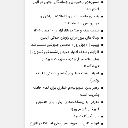
مسیر‌های راهپیمایی جاماندگان اربعین در البرز
اعلام شد
به جای مانده از نقل و انتقالات؛ سپاهان و
پرسپولیس سد ساختند!
قیمت سکه و طلا در بازار آزاد در ۱۰ مرداد ۱۴۰۵
رسانه‌های برون‌مرزی راویان جهانی اربعین
ببینید | «چهل روز » محسن چاووشی منتشر شد
افزایش سقف اعتبار خرید بازنشستگان کشوری |
زمان اعلام مبلغ جدید تسهیلات خرید از
فروشگاه‌ها
اطراف رشت کجا بریم (جاهای دیدنی اطراف
رشت)
رهبر یمن: صهیونیسم خطری برای تمام جامعه
بشریت است
تعرض به زیرساخت‌های ایران، بنای هژمونی
آمریکا را فرو می‌ریزد
سپر آمریکا نشوید
انهدام کامل سه فروند هواپیمای اف ۳۵ در الازرق