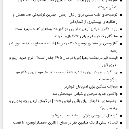
آمار معلولیت در ایران | بیش از ۱۰.۵ میلیون نفر با محدودیت عملکردی
زندگی می‌کنند
توصیه‌های طب سنتی برای زائران اربعین | بهترین نوشیدنی ضد عطش و
راهکارهای پیشگیری از گرمازدگی
راز ماندگاری «رادیو اربعین» از زبان دو گوینده؛ رسانه‌ای که حسینیه است
ستارگانی که در جام جهانی ۲۰۲۶ بازی نکردند
آغاز رسمی برنامه‌های اربعین ۱۴۰۵ در مرز‌ها | ثبت‌نام سماح به ۱.۷ میلیون نفر
رسید
قیمت قبر در بهشت زهرا (س) در سال ۱۴۰۵ چقدر است؟ | نرخ خرید، رزرو و
احیای قبور
چرا گرد و غبار در ایران تشدید شد؟ | حقابه تالاب‌ها مهم‌ترین راهکار مهار
ریزگردهاست
مجازات سنگین برای آدم‌ربایان گوش‌بر
واکسن جدید سرطان پانکراس امیدبخش شد
توصیه‌های تغذیه‌ای برای زائران اربعین ۱۴۰۵ | در گرمای اربعین چه بخوریم و
چه نخوریم؟
گره قتل در دی‌جی پارتی با ۵۰ قسم باز می‌شود
ثبت‌نام بیش از یک میلیون نفر در سماح | زائران «همیار اربعین» را نصب