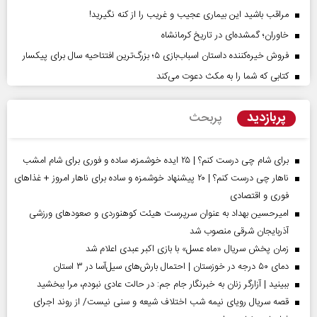
مراقب باشید این بیماری عجیب و غریب را از کنه نگیرید!
خاوران؛ گمشده‌ای در تاریخ کرمانشاه
فروش خیره‌کننده داستان اسباب‌بازی ۵؛ بزرگ‌ترین افتتاحیه سال برای پیکسار
کتابی که شما را به مکث دعوت می‌کند
پربازدید
پربحث
برای شام چی درست کنم؟ | ۲۵ ایده خوشمزه، ساده و فوری برای شام امشب
ناهار چی درست کنم؟ | ۲۰ پیشنهاد خوشمزه و ساده برای ناهار امروز + غذاهای
فوری و اقتصادی
امیرحسین بهداد به عنوان سرپرست هیئت کوهنوردی و صعودهای ورزشی
آذربایجان شرقی منصوب شد
زمان پخش سریال «ماه عسل» با بازی اکبر عبدی اعلام شد
دمای ۵۰ درجه در خوزستان | احتمال بارش‌های سیل‌آسا در ۳ استان
ببینید | آزارگر زنان به خبرنگار جام جم: در حالت عادی نبودم، مرا ببخشید
قصه سریال رویای نیمه شب اختلاف شیعه و سنی نیست/ از روند اجرای