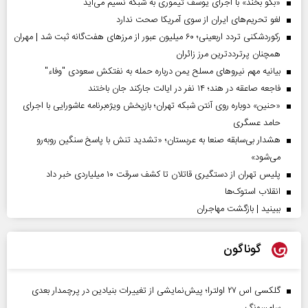
«بگو بخند» با اجرای یوسف تیموری به شبکه نسیم می‌آید
لغو تحریم‌های ایران از سوی آمریکا صحت ندارد
رکوردشکنی تردد اربعینی؛ ۶۰ میلیون عبور از مرزهای هفت‌گانه ثبت شد | مهران
همچنان پرترددترین مرز زائران
بیانیه مهم نیروهای مسلح یمن درباره حمله به نفتکش سعودی "وفاء"
فاجعه صاعقه در هند؛ ۱۴ نفر در ایالت جارکند جان باختند
«حنین» دوباره روی آنتن شبکه تهران؛ بازپخش ویژه‌برنامه عاشورایی با اجرای
حامد عسگری
هشدار بی‌سابقه صنعا به عربستان؛ «تشدید تنش با پاسخ سنگین روبه‌رو
می‌شود»
پلیس تهران از دستگیری قاتلان تا کشف سرقت ۱۰ میلیاردی خبر داد
انقلاب استوک‌ها
ببینید | بازگشت مهاجران
گوناگون
گلکسی اس ۲۷ اولترا؛ پیش‌نمایشی از تغییرات بنیادین در پرچمدار بعدی
سامسونگ