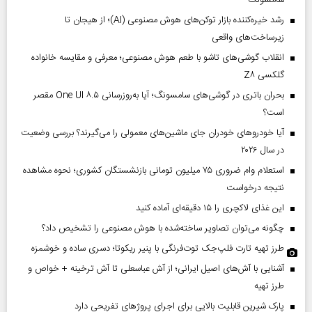
رشد خیره‌کننده بازار توکن‌های هوش مصنوعی (AI)؛ از هیجان تا
زیرساخت‌های واقعی
انقلاب گوشی‌های تاشو‌ با طعم هوش مصنوعی؛ معرفی و مقایسه خانواده
گلکسی Z۸
بحران باتری در گوشی‌های سامسونگ؛ آیا به‌روزرسانی One UI ۸.۵ مقصر
است؟
آیا خودروهای خودران جای ماشین‌های معمولی را می‌گیرند؟ بررسی وضعیت
در سال ۲۰۲۶
استعلام وام ضروری ۷۵ میلیون تومانی بازنشستگان کشوری؛ نحوه مشاهده
نتیجه درخواست
این غذای لاکچری را ۱۵ دقیقه‌ای آماده کنید
چگونه می‌توان تصاویر ساخته‌شده با هوش مصنوعی را تشخیص داد؟
طرز تهیه تارت فلپ‌جک توت‌فرنگی با پنیر ریکوتا؛ دسری ساده و خوشمزه
آشنایی با آش‌های اصیل ایرانی؛ از آش عباسعلی تا آش ترخینه + خواص و
طرز تهیه
پارک شیرین قابلیت‌ بالایی برای اجرای پروژهای تفریحی دارد