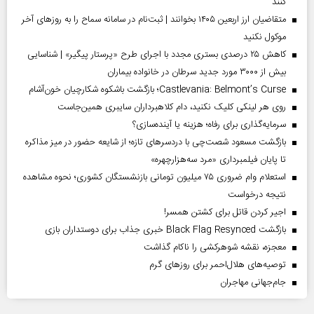
کنند
متقاضیان ارز اربعین ۱۴۰۵ بخوانند | ثبت‌نام در سامانه سماح را به روز‌های آخر
موکول نکنید
کاهش ۲۵ درصدی بستری مجدد با اجرای طرح «پرستار پیگیر» | شناسایی
بیش از ۳۰۰۰ مورد جدید سرطان در خانواده بیماران
Castlevania: Belmont’s Curse؛ بازگشت باشکوه شکارچیان خون‌آشام
روی هر لینکی کلیک نکنید، دام کلاهبرداران سایبری همین‌جاست
سرمایه‌گذاری برای رفاه؛ هزینه یا آینده‌سازی؟
بازگشت مسعود شصت‌چی با دردسر‌های تازه؛ از شایعه حضور در میز مذاکره
تا پایان فیلمبرداری «مرد سه‌هزارچهره»
استعلام وام ضروری ۷۵ میلیون تومانی بازنشستگان کشوری؛ نحوه مشاهده
نتیجه درخواست
اجیر کردن قاتل برای کشتن همسر!
بازگشت Black Flag Resynced خبری جذاب برای دوستداران بازی
معجزه، نقشه شوهرکشی را ناکام گذاشت
توصیه‌های هلال‌احمر برای روز‌های گرم
جام‌جهانی مهاجران