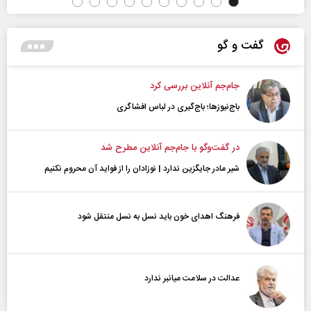
گفت و گو
جام‌جم آنلاین بررسی کرد
باج‌نیوزها؛ باج‌گیری در لباس افشاگری
در گفت‌و‌گو با جام‌جم آنلاین مطرح شد
شیر مادر جایگزین ندارد | نوزادان را از فواید آن محروم نکنیم
فرهنگ اهدای خون باید نسل به نسل منتقل شود
عدالت در سلامت میانبر ندارد