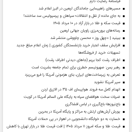
فیلمنامه رضایت دارم
مسیر‌های راهپیمایی جاماندگان اربعین در البرز اعلام شد
به جای مانده از نقل و انتقالات؛ سپاهان و پرسپولیس سد ساختند!
قیمت سکه و طلا در بازار آزاد در ۱۰ مرداد ۱۴۰۵
رسانه‌های برون‌مرزی راویان جهانی اربعین
ببینید | «چهل روز » محسن چاووشی منتشر شد
افزایش سقف اعتبار خرید بازنشستگان کشوری | زمان اعلام مبلغ جدید
تسهیلات خرید از فروشگاه‌ها
اطراف رشت کجا بریم (جاهای دیدنی اطراف رشت)
رهبر یمن: صهیونیسم خطری برای تمام جامعه بشریت است
تعرض به زیرساخت‌های ایران، بنای هژمونی آمریکا را فرو می‌ریزد
سپر آمریکا نشوید
انهدام کامل سه فروند هواپیمای اف ۳۵ در الازرق اردن
ضربات سخت هوافضای سپاه به پایگاه علی السالم آمریکا در کویت
باج‌نیوزها؛ باج‌گیری در لباس افشاگری
یورش آرش‌های ارتش به مراکز و پایگاه‌ آمریکا در بحرین
خسارت به دو خوابگاه دانشجویی در اهواز در پی حملات آمریکا
قیمت طلا و سکه امروز ۱۱ مرداد ۱۴۰۵ | افت قیمت طلا در بازار تهران با کاهش