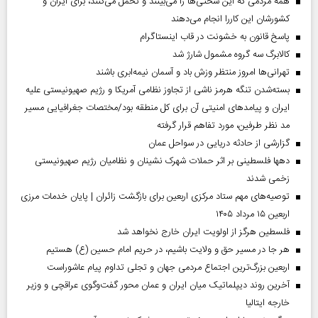
همه مردمی که این سختی‌ها را می‌بینند و تحمل می‌کنند، برای ایران و
کشورشان این کاررا انجام می‌دهند
پاسخ قانون به خشونت در قاب اینستاگرام
کالابرگ سه گروه مشمول شارژ شد
تهرانی‌ها امروز منتظر وزش باد و آسمان نیمه‌ابری باشند
بسته‌شدن تنگه هرمز ناشی از تجاوز نظامی آمریکا و رژیم صهیونیستی علیه
ایران و پیامد‌های امنیتی آن برای کل منطقه بود/مختصات جغرافیایی مسیر
مد نظر طرفین، مورد تفاهم قرار گرفته
گزارشی از حادثه دریایی در سواحل عمان
دهها فلسطینی بر اثر حملات شهرک نشینان و نظامیان رژیم صهیونیستی
زخمی شدند
توصیه‌های مهم ستاد مرکزی اربعین برای بازگشت زائران | پایان خدمات مرزی
اربعین ۱۵ مرداد ۱۴۰۵
فلسطین هرگز از اولویت ایران خارج نخواهد شد
هر جا در مسیر حق و ولایت باشیم، در حریم امام حسین (ع) هستیم
اربعین بزرگ‌ترین اجتماع مردمی جهان و تجلی تداوم پیام عاشوراست
آخرین روند دیپلماتیک میان ایران و عمان محور گفت‌وگوی عراقچی و وزیر
خارجه ایتالیا