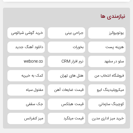
نیازمندی ها
یوتوبروکرز
جراحی بینی
خرید گوشی شیائومی
هزینه پست
بخورات
دانلود آهنگ جدید
سئو در مشهد
نرم افزار CRM
webone.co
فروشگاه انتخاب من
هتل های تهران
کمک به خیریه
میکروبلیدینگ ابرو
قیمت ضایعات آهن
مفتول سیاه
کوچینگ سازمانی
قیمت هبلکس
جک سقفی
خرید میز اداری مدرن
قیمت میلگرد
میز کنفرانس