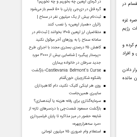
در گرمای اربعین چه بخوریم و چه نخوریم؟
قسام در
گره قتل در دی‌جی پارتی با ۵۰ قسم باز می‌شود
ثبت‌نام بیش از یک میلیون نفر در سماح |
ره غزه
زائران «همیار اربعین» را نصب کنند
ات رژیم
متقاضیان ارز اربعین ۱۴۰۵ بخوانند | ثبت‌نام در
سامانه سماح را به روز‌های آخر موکول نکنید
کرده و
کاهش ۲۵ درصدی بستری مجدد با اجرای طرح
و افراد
«پرستار پیگیر» | شناسایی بیش از ۳۰۰۰ مورد
جدید سرطان در خانواده بیماران
ر دادن
Castlevania: Belmont’s Curse؛ بازگشت
ن مانده
باشکوه شکارچیان خون‌آشام
روی هر لینکی کلیک نکنید، دام کلاهبرداران
سایبری همین‌جاست
سرمایه‌گذاری برای رفاه؛ هزینه یا آینده‌سازی؟
بازگشت مسعود شصت‌چی با دردسر‌های تازه؛ از
شایعه حضور در میز مذاکره تا پایان فیلمبرداری
«مرد سه‌هزارچهره»
استعلام وام ضروری ۷۵ میلیون تومانی