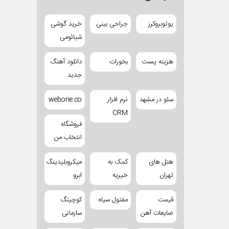
یوتوبروکرز
جراحی بینی
خرید گوشی
شیائومی
هزینه پست
بخورات
دانلود آهنگ
جدید
سئو در مشهد
نرم افزار
webone.co
CRM
فروشگاه
انتخاب من
هتل های
کمک به
میکروبلیدینگ
تهران
خیریه
ابرو
قیمت
مفتول سیاه
کوچینگ
ضایعات آهن
سازمانی