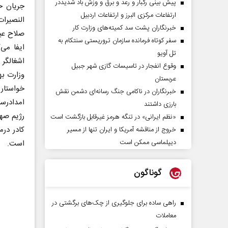
پیش بینی رگبار و رعد و برق و وزش باد شدیددر
جریان حم
ارتفاعات مرکزی البرز و ارتفاعات اردبیل
النصیرات
خبرنگاران پشت سد کمیته‌های وزارت کار
صلاح عی
سفر کوتاه فرمانده سازمان تروریستی سنتکام به
ایفا می‌
تل آویو
اشغالگر ب
وقوع انفجار در تاسیسات گازی شهر جبیل
وزارت ب
عربستان
خواستار 
خبرنگاران در ناکامی جنگ رسانه‌ای دشمن نقش
امدادرس
بارزی داشتند
رژیم صه
«نظم ایرانی» در تنگه هرمز غیرقابل بازگشت است
کادر درم
خروج از مناقشه آمریکا و ایران تنها از مسیر
دیپلماسی ممکن است
است.
گوناگون
راهی ساده برای جلوگیری از چک‌های برگشتی در
معاملات