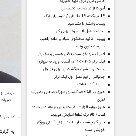
خانگی ارزان برای تهیه جهیزیه
آمریکا از تفاهم‌نامه تخلف کرد
18 نیمکت، 18 داستان / سرمربیان لیگ
بیست‌وششم را بشناسید
محاکمه عامل قتل جوان رزمی کار
ببینید | تاکید سخنگوی سپاه بر ادامه راهبرد
مقاومت بدون وقفه
اعتراف مرد خونسرد به قتل همسر و دخترش
لیگ برتر ۱۴۰۵-۱۴۰۶ در آستانه ورود به دروازه
بیست و ششم / بازگشت پرانرژی فوتبال
جزئیاتی از نیم فصل اول لیگ برتر
سقوط آزاد اینفانتینو
حریق در کارگاه فندک‌سازی شهرک صنعتی نصیرآباد
بازرس وز
تهران
النصیرات،
هنوز درباره افزایش قیمت بنزین جمع‌بندی نشده
است/ کالا برگ قطعا افزایش می‌یابد
کد خبر: ۱۴۸۵۷۸۹
خبرنگار چشم بیدار جامعه و زبان گویای روزگار
خویش است
به گزا