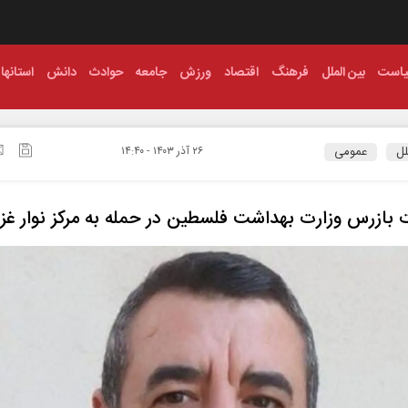
است
بین الملل
فرهنگ
اقتصاد
ورزش
جامعه
حوادث
دانش
استانها
لل
عمومی
۲۶ آذر ۱۴۰۳ - ۱۴:۴۰
بازرس وزارت بهداشت فلسطین در حمله به مرکز نوار غز