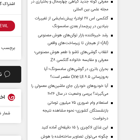
معرفی گونه جدید گیاهی چهارمحال و بختیاری در
اشتراک گذ
مجله علمی بین المللی
گلکسی اس ۲۷ اولترا؛ پیش‌نمایشی از تغییرات
بنیادین در پرچمدار بعدی سامسونگ
رشد خیره‌کننده بازار توکن‌های هوش مصنوعی
(AI)؛ از هیجان تا زیرساخت‌های واقعی
برچسب ه
انقلاب گوشی‌های تاشو‌ با طعم هوش مصنوعی؛
معرفی و مقایسه خانواده گلکسی Z۸
بحران باتری در گوشی‌های سامسونگ؛ آیا
ن
به‌روزرسانی One UI ۸.۵ مقصر است؟
آیا خودروهای خودران جای ماشین‌های معمولی را
می‌گیرند؟ بررسی وضعیت در سال ۲۰۲۶
اخب
استعلام وام ضروری ۷۵ میلیون تومانی
بازنشستگان کشوری؛ نحوه مشاهده نتیجه
شمار شهدای 
درخواست
این غذای لاکچری را ۱۵ دقیقه‌ای آماده کنید
چگونه می‌توان تصاویر ساخته‌شده با هوش