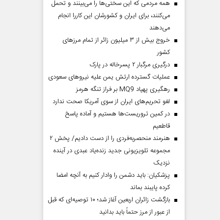
همه مردمی که این سختی‌ها را می‌بینند و تحمل
می‌کنند، برای ایران و کشورشان این کاررا انجام
می‌دهند
خروج بیش از ۳ میلیون زائر از تمام مرز‌های
کشور
درگیری مرگبار ۲ پسرخاله در پارک
عملیات گسترده ارتش یمن علیه نیروهای سعودی
رهگیری پهپاد MQ9 بر فراز تنگه هرمز
لغو تحریم‌های ایران از سوی آمریکا صحت ندارد
در کمین تروریست‌ها هستیم و آماده پاسخ
قاطعیم
هنرمند منحصر‌به‌فردی را از دست دادیم/ پخش ۲
مجموعه تلویزیونی جدید زنده‌یاد عبدی در آینده
نزدیک
پزشکیان: باید دشمن را وادار کنیم به آنچه امضا
کرده پایبند بماند
بازگشت زائران اربعین آغاز شد؛ ۱۰ توصیه‌ای که قبل
از عبور از مرز حتماً باید بدانید