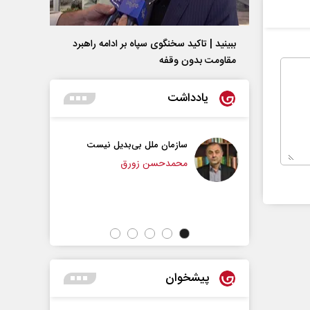
ببینید | تاکید سخنگوی سپاه بر ادامه راهبرد
مقاومت بدون وقفه
یادداشت
سازمان ملل بی‌بدیل نیست
نقش جنگ آمریکا و ایران بر 
موازنه قدرت در خاورمیانه
محمدحسن زورق
داوود منظور - رئیس سابق سازمان برنا
بودجه کشور
پیشخوان