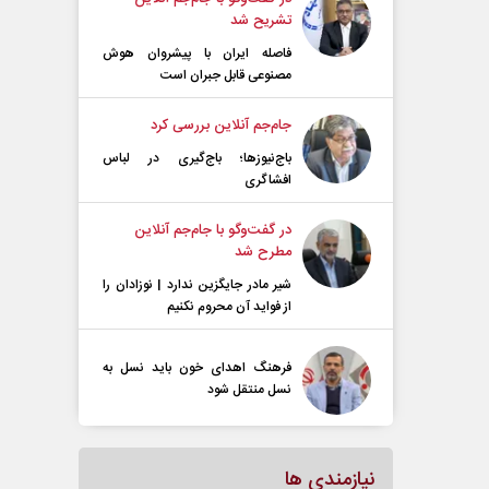
تشریح شد
فاصله ایران با پیشرو‌ان هوش
مصنوعی قابل جبران است
جام‌جم آنلاین بررسی کرد
باج‌نیوزها؛ باج‌گیری در لباس
افشاگری
در گفت‌و‌گو با جام‌جم آنلاین
مطرح شد
شیر مادر جایگزین ندارد | نوزادان را
از فواید آن محروم نکنیم
فرهنگ اهدای خون باید نسل به
نسل منتقل شود
نیازمندی ها