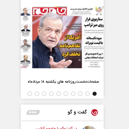
اه
صفحات‌نخست‌روزنامه ها‌ی یکشنبه ۱۸ مردادماه
صفحات‌نخست‌رو
گفت و گو
در گفت‌و‌گو با جام‌جم آنلاین