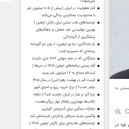
نمی‌شوند؟
آمار معلولیت در ایران | بیش از ۱۰.۵ میلیون نفر
با محدودیت عملکردی زندگی می‌کنند
توصیه‌های طب سنتی برای زائران اربعین |
بهترین نوشیدنی ضد عطش و راهکارهای
پیشگیری از گرمازدگی
راز ماندگاری «رادیو اربعین» از زبان دو گوینده؛
رسانه‌ای که حسینیه است
ستارگانی که در جام جهانی ۲۰۲۶ بازی نکردند
آغاز رسمی برنامه‌های اربعین ۱۴۰۵ در مرز‌ها |
ثبت‌نام سماح به ۱.۷ میلیون نفر رسید
قیمت قبر در بهشت زهرا (س) در سال ۱۴۰۵
چقدر است؟ | نرخ خرید، رزرو و احیای قبور
یستی به
چرا گرد و غبار در ایران تشدید شد؟ | حقابه
تالاب‌ها مهم‌ترین راهکار مهار ریزگردهاست
مجازات سنگین برای آدم‌ربایان گوش‌بر
واکسن جدید سرطان پانکراس امیدبخش شد
توصیه‌های تغذیه‌ای برای زائران اربعین ۱۴۰۵ |
غزه در