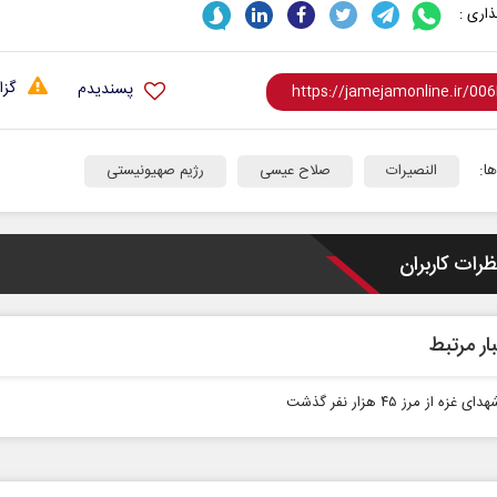
اری :
گزا
پسندیدم
ا:
النصیرات
صلاح عیسی
رژیم صهیونیستی
ظرات کاربران
ار مرتبط
غزه از مرز ۴۵ هزار نفر گذشت