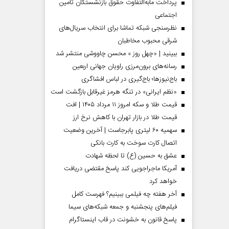
پرداخت مابه‌التفاوت حقوق بازنشستگان تأمین
اجتماعی
نظرسنجی شبکه تماشا برای انتخاب سریال‌های
شرقی محبوب مخاطبان
ببینید | «چهل روز » محسن چاووشی منتشر شد
رسانه‌های برون‌مرزی راویان جهانی اربعین
باج‌نیوزها؛ باج‌گیری در لباس افشاگری
«نظم ایرانی» در تنگه هرمز غیرقابل بازگشت است
قیمت طلا و سکه امروز ۱۱ مرداد ۱۴۰۵ | افت
قیمت طلا در بازار تهران با کاهش نرخ ارز
سهمیه ۶۰ لیتری پابرجاست | آخرین وضعیت
دماه
صفحات نخست‌روزنامه ها‌ی پنجشنبه‌۸ مردادماه
صفحات 
اتصال کارت سوخت به کارت بانکی
عشق به حسین (ع) تا لحظه شهادت
آمریکا ماجراجویی کند پاسخ مقتضی دریافت
خواهد کرد
آخر هفته چه فیلمی ببینیم؟ فهرست کامل
فیلم‌های پنجشنبه و جمعه شبکه‌های سیما
پاسخ قانون به خشونت در قاب اینستاگرام