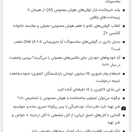
سامسونگ
رشد خیره‌کننده بازار توکن‌های هوش مصنوعی (AI)؛ از هیجان تا
زیرساخت‌های واقعی
انقلاب گوشی‌های تاشو‌ با طعم هوش مصنوعی؛ معرفی و مقایسه خانواده
گلکسی Z۸
بحران باتری در گوشی‌های سامسونگ؛ آیا به‌روزرسانی One UI ۸.۵ مقصر
است؟
آیا خودروهای خودران جای ماشین‌های معمولی را می‌گیرند؟ بررسی وضعیت
در سال ۲۰۲۶
استعلام وام ضروری ۷۵ میلیون تومانی بازنشستگان کشوری؛ نحوه مشاهده
نتیجه درخواست
این غذای لاکچری را ۱۵ دقیقه‌ای آماده کنید
چگونه می‌توان تصاویر ساخته‌شده با هوش مصنوعی را تشخیص داد؟
طرز تهیه تارت فلپ‌جک توت‌فرنگی با پنیر ریکوتا؛ دسری ساده و خوشمزه
آشنایی با آش‌های اصیل ایرانی؛ از آش عباسعلی تا آش ترخینه + خواص و
طرز تهیه
پارک شیرین قابلیت‌ بالایی برای اجرای پروژهای تفریحی دارد