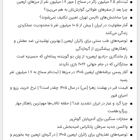
ثبت‌نام ۲.۵ میلیون زائر در سماح | عبور ۱.۷ میلیون نفر از مرز‌های اربعین
چرا بعد از سفرهای طولانی گوارش‌تان به هم می‌ریزد؟
چرا ساختمان‌های ناایمن تهران تعیین تکلیف نمی‌شوند؟
آمار معلولیت در ایران | بیش از ۱۰.۵ میلیون نفر با محدودیت عملکردی
زندگی می‌کنند
توصیه‌های طب سنتی برای زائران اربعین | بهترین نوشیدنی ضد عطش و
راهکارهای پیشگیری از گرمازدگی
راز ماندگاری «رادیو اربعین» از زبان دو گوینده؛ رسانه‌ای که حسینیه است
ستارگانی که در جام جهانی ۲۰۲۶ بازی نکردند
آغاز رسمی برنامه‌های اربعین ۱۴۰۵ در مرز‌ها | ثبت‌نام سماح به ۱.۷ میلیون نفر
رسید
قیمت قبر در بهشت زهرا (س) در سال ۱۴۰۵ چقدر است؟ | نرخ خرید، رزرو و
احیای قبور
چرا گرد و غبار در ایران تشدید شد؟ | حقابه تالاب‌ها مهم‌ترین راهکار مهار
ریزگردهاست
مجازات سنگین برای آدم‌ربایان گوش‌بر
واکسن جدید سرطان پانکراس امیدبخش شد
توصیه‌های تغذیه‌ای برای زائران اربعین ۱۴۰۵ | در گرمای اربعین چه بخوریم و