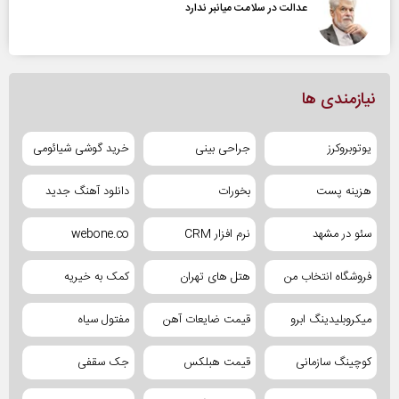
عدالت در سلامت میانبر ندارد
نیازمندی ها
یوتوبروکرز
جراحی بینی
خرید گوشی شیائومی
هزینه پست
بخورات
دانلود آهنگ جدید
سئو در مشهد
نرم افزار CRM
webone.co
فروشگاه انتخاب من
هتل های تهران
کمک به خیریه
میکروبلیدینگ ابرو
قیمت ضایعات آهن
مفتول سیاه
کوچینگ سازمانی
قیمت هبلکس
جک سقفی