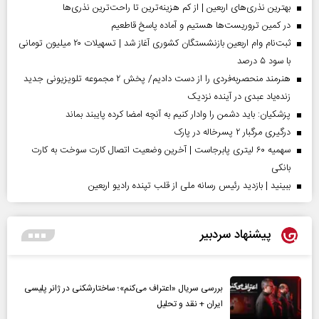
بهترین نذری‌های اربعین | از کم هزینه‌ترین تا راحت‌ترین نذری‌ها
در کمین تروریست‌ها هستیم و آماده پاسخ قاطعیم
ثبت‌نام وام اربعین بازنشستگان کشوری آغاز شد | تسهیلات ۲۰ میلیون تومانی
با سود ۵ درصد
هنرمند منحصر‌به‌فردی را از دست دادیم/ پخش ۲ مجموعه تلویزیونی جدید
زنده‌یاد عبدی در آینده نزدیک
پزشکیان: باید دشمن را وادار کنیم به آنچه امضا کرده پایبند بماند
درگیری مرگبار ۲ پسرخاله در پارک
سهمیه ۶۰ لیتری پابرجاست | آخرین وضعیت اتصال کارت سوخت به کارت
بانکی
ببینید | بازدید رئیس رسانه ملی از قلب تپنده رادیو اربعین
پیشنهاد سردبیر
بررسی سریال «اعتراف می‌کنم»؛ ساختارشکنی در ژانر پلیسی
ایران + نقد و تحلیل