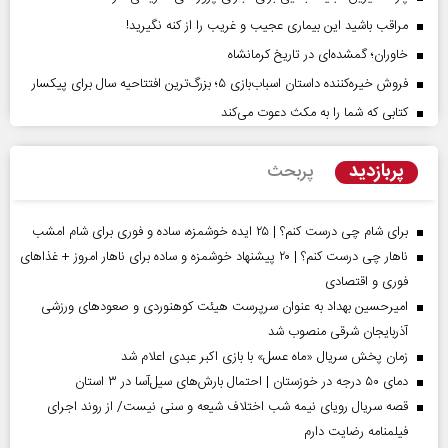
مراقب باشید این بیماری عجیب و غریب را از کنه نگیرید!
خاوران؛ گمشده‌ای در تاریخ کرمانشاه
فروش خیره‌کننده داستان اسباب‌بازی ۵؛ بزرگ‌ترین افتتاحیه سال برای پیکسار
کتابی که شما را به مکث دعوت می‌کند
پربازدید
پربحث
برای شام چی درست کنم؟ | ۲۵ ایده خوشمزه، ساده و فوری برای شام امشب
ناهار چی درست کنم؟ | ۲۰ پیشنهاد خوشمزه و ساده برای ناهار امروز + غذاهای
فوری و اقتصادی
امیرحسین بهداد به عنوان سرپرست هیئت کوهنوردی و صعودهای ورزشی
آذربایجان شرقی منصوب شد
زمان پخش سریال «ماه عسل» با بازی اکبر عبدی اعلام شد
دمای ۵۰ درجه در خوزستان | احتمال بارش‌های سیل‌آسا در ۳ استان
قصه سریال رویای نیمه شب اختلاف شیعه و سنی نیست/ از روند اجرای
فیلمنامه رضایت دارم