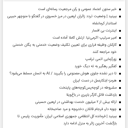
خبر ستون اعتماد عمومی و رکن مرجعیت رسانه‌ای است
ببینید | وضعیت تردد زائران اربعین در مرز خسروی در گفتگو با منوچهر حبیبی
استاندار کرمانشاه
اینترنت بی افسار
امیر سرتیپ اکرمی‌نیا: ارتش کاملا آماده است
کارکنان وظیفه فراری برای تعیین تکلیف وضعیت خدمتی به یگان خدمتی
خود مراجعه کنند
زورآزمایی اتمی ترامپ
کفگیر رهگیر به ته دیگ خورد
تا دیر نشده جلوی هوش مصنوعی را بگیرید / AI به انسان مسلط می‌شود؟
هرمز؛ ابتکارعمل در دست ایران
مشروطه در کوچه‌پس‌کوچه‌های پایتخت
بازداشت قاتل کارگر باربری در باغ‌ویلا
ارائه بیش از ۲ میلیون خدمت بهداشتی در اربعین حسینی
چوبه دار، فرجام قاتلان دختربچه و مرد صاحبخانه
ببینید | فرمانده کل انتظامی جمهوری اسلامی ایران­: مأموریت پلیس تا
بازگشت آخرین زائر به منزل ادامه دارد