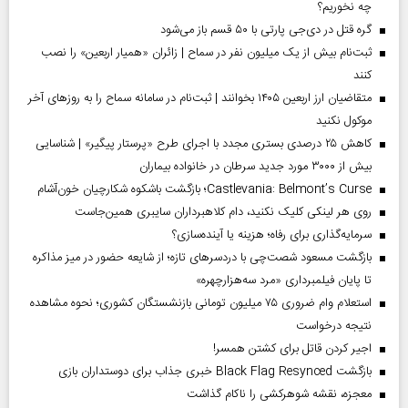
چه نخوریم؟
گره قتل در دی‌جی پارتی با ۵۰ قسم باز می‌شود
ثبت‌نام بیش از یک میلیون نفر در سماح | زائران «همیار اربعین» را نصب
کنند
متقاضیان ارز اربعین ۱۴۰۵ بخوانند | ثبت‌نام در سامانه سماح را به روز‌های آخر
موکول نکنید
کاهش ۲۵ درصدی بستری مجدد با اجرای طرح «پرستار پیگیر» | شناسایی
بیش از ۳۰۰۰ مورد جدید سرطان در خانواده بیماران
Castlevania: Belmont’s Curse؛ بازگشت باشکوه شکارچیان خون‌آشام
روی هر لینکی کلیک نکنید، دام کلاهبرداران سایبری همین‌جاست
سرمایه‌گذاری برای رفاه؛ هزینه یا آینده‌سازی؟
بازگشت مسعود شصت‌چی با دردسر‌های تازه؛ از شایعه حضور در میز مذاکره
تا پایان فیلمبرداری «مرد سه‌هزارچهره»
استعلام وام ضروری ۷۵ میلیون تومانی بازنشستگان کشوری؛ نحوه مشاهده
نتیجه درخواست
اجیر کردن قاتل برای کشتن همسر!
بازگشت Black Flag Resynced خبری جذاب برای دوستداران بازی
معجزه، نقشه شوهرکشی را ناکام گذاشت