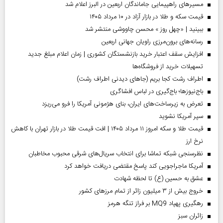
مسیر‌های راهپیمایی جاماندگان اربعین در البرز اعلام شد
قیمت سکه و طلا در بازار آزاد در ۱۰ مرداد ۱۴۰۵
ببینید | «چهل روز » محسن چاووشی منتشر شد
رسانه‌های برون‌مرزی راویان جهانی اربعین
افزایش سقف اعتبار خرید بازنشستگان کشوری | زمان اعلام مبلغ جدید
تسهیلات خرید از فروشگاه‌ها
اطراف رشت کجا بریم (جاهای دیدنی اطراف رشت)
باج‌نیوزها؛ باج‌گیری در لباس افشاگری
تعرض به زیرساخت‌های ایران، بنای هژمونی آمریکا را فرو می‌ریزد
سپر آمریکا نشوید
قیمت طلا و سکه امروز ۱۱ مرداد ۱۴۰۵ | افت قیمت طلا در بازار تهران با کاهش
نرخ ارز
نظرسنجی شبکه تماشا برای انتخاب سریال‌های شرقی محبوب مخاطبان
آمریکا ماجراجویی کند پاسخ مقتضی دریافت خواهد کرد
عشق به حسین (ع) تا لحظه شهادت
خروج بیش از ۳ میلیون زائر از تمام مرز‌های کشور
رهگیری پهپاد MQ9 بر فراز تنگه هرمز
‌زائران سبز