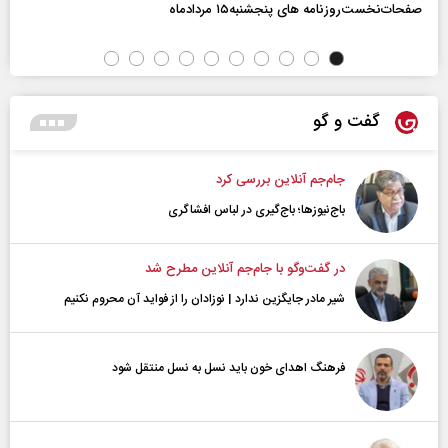
صفحات‌نخست‌روزنامه ها‌ی پنجشنبه‌۱۵ مردادماه
گفت و گو
جام‌جم آنلاین بررسی کرد
باج‌نیوزها؛ باج‌گیری در لباس افشاگری
در گفت‌و‌گو با جام‌جم آنلاین مطرح شد
شیر مادر جایگزین ندارد | نوزادان را از فواید آن محروم نکنیم
فرهنگ اهدای خون باید نسل به نسل منتقل شود