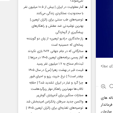
نمی‌شوند؟
آمار معلولیت در ایران | بیش از ۱۰.۵ میلیون نفر
با محدودیت عملکردی زندگی می‌کنند
توصیه‌های طب سنتی برای زائران اربعین |
بهترین نوشیدنی ضد عطش و راهکارهای
پیشگیری از گرمازدگی
راز ماندگاری «رادیو اربعین» از زبان دو گوینده؛
رسانه‌ای که حسینیه است
ستارگانی که در جام جهانی ۲۰۲۶ بازی نکردند
آغاز رسمی برنامه‌های اربعین ۱۴۰۵ در مرز‌ها |
ثبت‌نام سماح به ۱.۷ میلیون نفر رسید
ولان در اجرای پروژه
قیمت قبر در بهشت زهرا (س) در سال ۱۴۰۵
چقدر است؟ | نرخ خرید، رزرو و احیای قبور
چرا گرد و غبار در ایران تشدید شد؟ | حقابه
تالاب‌ها مهم‌ترین راهکار مهار ریزگردهاست
مجازات سنگین برای آدم‌ربایان گوش‌بر
له های
واکسن جدید سرطان پانکراس امیدبخش شد
 و فرماندار
توصیه‌های تغذیه‌ای برای زائران اربعین ۱۴۰۵ |
سازمان