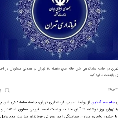
فرماندار تهران در جلسه ساماندهی شن چاله های منطقه ۱۸ تهران بر همدلی مسئ
 پایتخت تاکید کرد.
ش
جام جم آنلاین
از روابط عمومی فرمانداری تهران، جلسه ساماندهی شن چا
منطقه ۱۸ تهران روز دوشنبه ۲۱ آبان ماه به ریاست احمد قیومی معاون استاندار
 با حضور بشیری معاون هماهنگی امور عمرانی فرماندار، هدایت مدیرعامل 