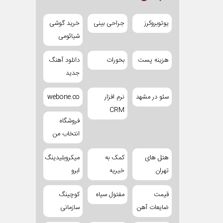
یوتوبروکرز
جراحی بینی
خرید گوشی
شیائومی
هزینه پست
بخورات
دانلود آهنگ
جدید
سئو در مشهد
نرم افزار
webone.co
CRM
فروشگاه
انتخاب من
هتل های
کمک به
میکروبلیدینگ
تهران
خیریه
ابرو
قیمت
مفتول سیاه
کوچینگ
ضایعات آهن
سازمانی