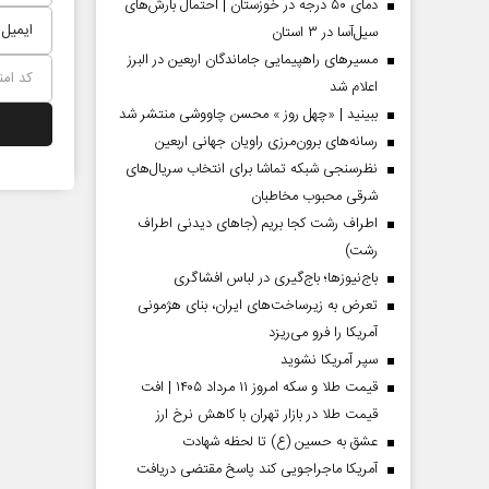
دمای ۵۰ درجه در خوزستان | احتمال بارش‌های
سیل‌آسا در ۳ استان
مسیر‌های راهپیمایی جاماندگان اربعین در البرز
اعلام شد
ببینید | «چهل روز » محسن چاووشی منتشر شد
رسانه‌های برون‌مرزی راویان جهانی اربعین
نظرسنجی شبکه تماشا برای انتخاب سریال‌های
شرقی محبوب مخاطبان
اطراف رشت کجا بریم (جاهای دیدنی اطراف
رشت)
باج‌نیوزها؛ باج‌گیری در لباس افشاگری
 مردادماه
صفحات نخست‌روزنامه‌ها‌ی‌چهارشنبه‌۷‌مردادماه
صفحات 
تعرض به زیرساخت‌های ایران، بنای هژمونی
آمریکا را فرو می‌ریزد
سپر آمریکا نشوید
قیمت طلا و سکه امروز ۱۱ مرداد ۱۴۰۵ | افت
قیمت طلا در بازار تهران با کاهش نرخ ارز
عشق به حسین (ع) تا لحظه شهادت
آمریکا ماجراجویی کند پاسخ مقتضی دریافت