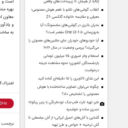
است و ا
(AI)؛ از هیجان تا زیرساخت‌های واقعی
بهره مند
انقلاب گوشی‌های تاشو‌ با طعم هوش مصنوعی؛
معاون اس
معرفی و مقایسه خانواده گلکسی Z۸
و یادآو
بحران باتری در گوشی‌های سامسونگ؛ آیا
به ساخت
به‌روزرسانی One UI ۸.۵ مقصر است؟
آیا خودروهای خودران جای ماشین‌های معمولی را
می‌گیرند؟ بررسی وضعیت در سال ۲۰۲۶
استعلام وام ضروری ۷۵ میلیون تومانی
بازنشستگان کشوری؛ نحوه مشاهده نتیجه
درخواست
این غذای لاکچری را ۱۵ دقیقه‌ای آماده کنید
اشتراک گذ
چگونه می‌توان تصاویر ساخته‌شده با هوش
مصنوعی را تشخیص داد؟
طرز تهیه تارت فلپ‌جک توت‌فرنگی با پنیر ریکوتا؛
دسری ساده و خوشمزه
آشنایی با آش‌های اصیل ایرانی؛ از آش عباسعلی تا
برچسب ه
آش ترخینه + خواص و طرز تهیه