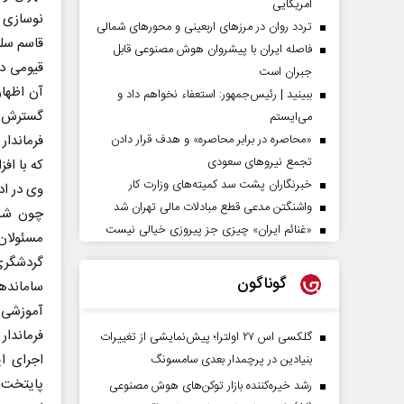
آمریکایی
نوسازی 
تردد روان در مرزهای اربعینی و محورهای شمالی
قاسم سلی
فاصله ایران با پیشرو‌ان هوش مصنوعی قابل
قیومی در
جبران است
آن اظهار
ببینید | رئیس‌جمهور: استعفاء نخواهم داد و
گسترش ج
می‌ایستم
فرماندار
«محاصره در برابر محاصره» و هدف قرار دادن
تجمع نیروهای سعودی
که با ا
خبرنگاران پشت سد کمیته‌های وزارت کار
واشنگتن مدعی قطع مبادلات مالی تهران شد
«غنائم ایران» چیزی جز پیروزی خیالی نیست
مسئولان
گردشگری
گوناگون
آموزشی خ
فرماندار
گلکسی اس ۲۷ اولترا؛ پیش‌نمایشی از تغییرات
اجرای ا
بنیادین در پرچمدار بعدی سامسونگ
پایتخت 
رشد خیره‌کننده بازار توکن‌های هوش مصنوعی