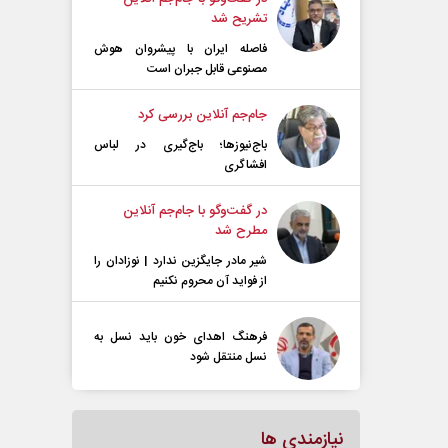
تشریح شد
فاصله ایران با پیشرو‌ان هوش
مصنوعی قابل جبران است
جام‌جم آنلاین بررسی کرد
باج‌نیوزها؛ باج‌گیری در لباس
افشاگری
در گفت‌و‌گو با جام‌جم آنلاین
مطرح شد
شیر مادر جایگزین ندارد | نوزادان را
از فواید آن محروم نکنیم
فرهنگ اهدای خون باید نسل به
نسل منتقل شود
نیازمندی ها