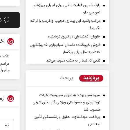
پارک شیرین قابلیت‌ بالایی برای اجرای پروژهای
تفریحی دارد
ن
مراقب باشید این بیماری عجیب و غریب را از کنه
نگیرید!
خاوران؛ گمشده‌ای در تاریخ کرمانشاه
اخب
فروش خیره‌کننده داستان اسباب‌بازی ۵؛ بزرگ‌ترین
افتتاحیه سال برای پیکسار
تاکید ف
کتابی که شما را به مکث دعوت می‌کند
راوی حقیقتِ آرامش‌ بخش
روز روایتگران حقیقت
مراسم 
و اجرا 
پربازدید
پربحث
دکتر حسین قرایی - مدیر کل رو
رسانه ملی
امیرحسین بهداد به عنوان سرپرست هیئت
ارس
کوهنوردی و صعودهای ورزشی آذربایجان شرقی
منصوب شد
پرداخت مابه‌التفاوت حقوق بازنشستگان تأمین
اجتماعی