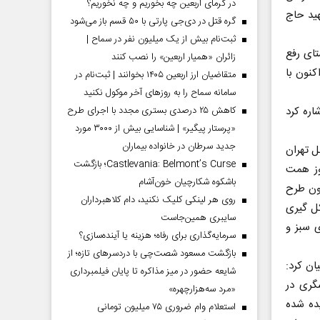
در گرمای اربعین چه بخوریم و چه نخوریم؟
ید حاج
گره قتل در دی‌جی پارتی با ۵۰ قسم باز می‌شود
ثبت‌نام بیش از یک میلیون نفر در سماح |
تای رفع
زائران «همیار اربعین» را نصب کنند
کنون با
متقاضیان ارز اربعین ۱۴۰۵ بخوانند | ثبت‌نام در
سامانه سماح را به روز‌های آخر موکول نکنید
اره کرد
کاهش ۲۵ درصدی بستری مجدد با اجرای طرح
«پرستار پیگیر» | شناسایی بیش از ۳۰۰۰ مورد
جدید سرطان در خانواده بیماران
ه دیگر معضل تهران
Castlevania: Belmont’s Curse؛ بازگشت
مدالله امروز همت
باشکوه شکارچیان خون‌آشام
ون طرح
روی هر لینکی کلیک نکنید، دام کلاهبرداران
ل گیری
سایبری همین‌جاست
ه فضای سبز و
سرمایه‌گذاری برای رفاه؛ هزینه یا آینده‌سازی؟
بازگشت مسعود شصت‌چی با دردسر‌های تازه؛ از
ان کرد:
شایعه حضور در میز مذاکره تا پایان فیلمبرداری
گری در
«مرد سه‌هزارچهره»
ده شده
استعلام وام ضروری ۷۵ میلیون تومانی