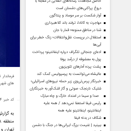
حاصل مجاهدت رسانه‌های انقلابی در مقابله با
دروغ پراکنی‌های دشمنان است
آوار شکست بر سر موساد و پنتاگون
مهاجرت به کانادا، ترفند باند کلاهبرداری
شنا در مناطق ممنوعه؛ قمار با جان
استقلال در بن‌بست نقل‌وانتقالات؛ زنگ خطر برای
آبی‌ها
ادعای جنجالی تلگراف درباره اینفانتینو؛ پرداخت
پول به معشوقه از درآمد یوفا
پشت پرده آمارهای تلویزیون
عالیشاه می‌توانست به پرسپولیس کمک کند
خبرنگار پرس‌تی‌وی زیر حمله نیروهای اسرائیلی؛
های شهری
شلیک نارنجک صوتی و گاز اشک‌آور به خبرنگاران
صدا و سیما در امتداد خارگ و چاه مبارک
کد خبر: ۱۴۸۱۰۳۴
رئیس فیفا استعفا نمی‌دهد / همه علیه
اینفانتینو، اینفانتینو علیه همه
به گزار
شکاف در بدنه فیفا
ببینید | غنیمت بزرگ ایرانی‌ها در جنگ با دشمن
تهران و