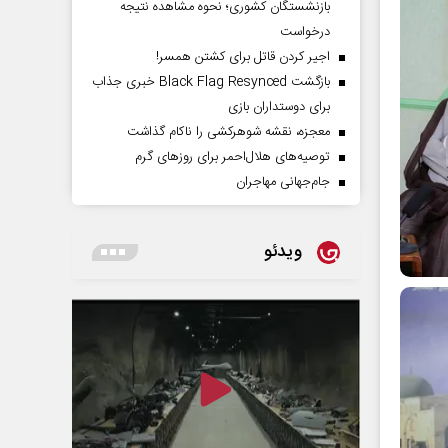
بازنشستگان کشوری؛ نحوه مشاهده نتیجه
درخواست
اجیر کردن قاتل برای کشتن همسر!
بازگشت Black Flag Resynced خبری جذاب
برای دوستداران بازی
معجزه، نقشه شوهرکشی را ناکام گذاشت
توصیه‌های هلال‌احمر برای روز‌های گرم
جام‌جهانی مهاجران
ویدئو