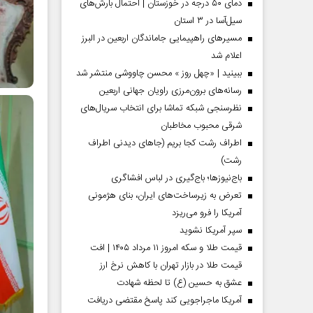
دمای ۵۰ درجه در خوزستان | احتمال بارش‌های
سیل‌آسا در ۳ استان
مسیر‌های راهپیمایی جاماندگان اربعین در البرز
اعلام شد
ببینید | «چهل روز » محسن چاووشی منتشر شد
رسانه‌های برون‌مرزی راویان جهانی اربعین
نظرسنجی شبکه تماشا برای انتخاب سریال‌های
شرقی محبوب مخاطبان
اطراف رشت کجا بریم (جاهای دیدنی اطراف
رشت)
باج‌نیوزها؛ باج‌گیری در لباس افشاگری
 مردادماه
صفحات نخست‌روزنامه‌ها‌ی‌چهارشنبه‌۷‌مردادماه
صفحات 
تعرض به زیرساخت‌های ایران، بنای هژمونی
آمریکا را فرو می‌ریزد
سپر آمریکا نشوید
قیمت طلا و سکه امروز ۱۱ مرداد ۱۴۰۵ | افت
قیمت طلا در بازار تهران با کاهش نرخ ارز
عشق به حسین (ع) تا لحظه شهادت
آمریکا ماجراجویی کند پاسخ مقتضی دریافت