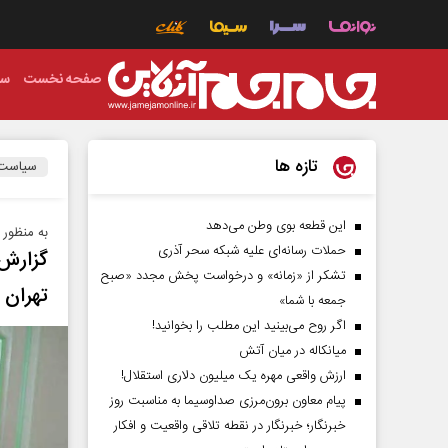
صفحه نخست
سی
تازه ها
سیاست
این قطعه بوی وطن می‌دهد
به منظور 
حملات رسانه‌ای علیه شبکه سحر آذری
گزارش
تشکر از «زمانه» و درخواست پخش مجدد «صبح
تهران
جمعه با شما»
اگر روح می‌بینید این مطلب را بخوانید!
میانکاله در میان آتش
ارزش واقعی مهره یک میلیون دلاری استقلال!
پیام معاون برون‌مرزی صداوسیما به مناسبت روز
خبرنگار؛ خبرنگار در نقطه تلاقی واقعیت و افکار