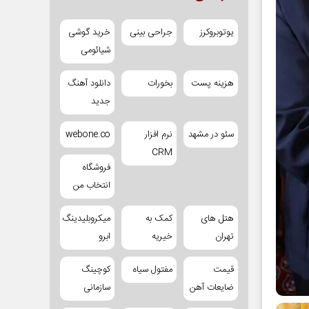
یوتوبروکرز
جراحی بینی
خرید گوشی
شیائومی
هزینه پست
بخورات
دانلود آهنگ
جدید
سئو در مشهد
نرم افزار
webone.co
CRM
فروشگاه
انتخاب من
هتل های
کمک به
میکروبلیدینگ
تهران
خیریه
ابرو
قیمت
مفتول سیاه
کوچینگ
ضایعات آهن
سازمانی