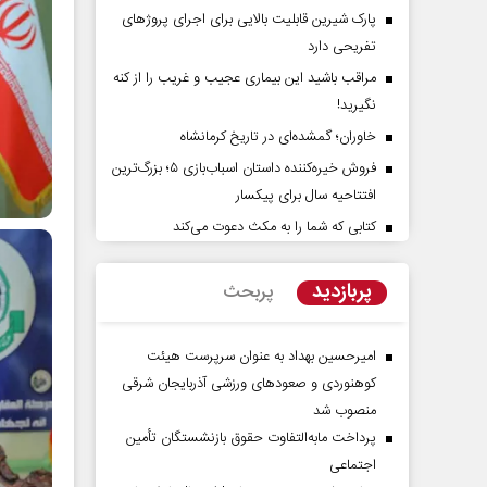
پارک شیرین قابلیت‌ بالایی برای اجرای پروژهای
تفریحی دارد
مراقب باشید این بیماری عجیب و غریب را از کنه
نگیرید!
خاوران؛ گمشده‌ای در تاریخ کرمانشاه
فروش خیره‌کننده داستان اسباب‌بازی ۵؛ بزرگ‌ترین
افتتاحیه سال برای پیکسار
کتابی که شما را به مکث دعوت می‌کند
آرامش‌ بخش
روز روایتگران حقیقت
پربازدید
پربحث
دکتر حسین قرایی - مدیر کل روابط عمومی
دکتر
رسانه ملی
امیرحسین بهداد به عنوان سرپرست هیئت
کوهنوردی و صعودهای ورزشی آذربایجان شرقی
منصوب شد
پرداخت مابه‌التفاوت حقوق بازنشستگان تأمین
اجتماعی