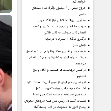
خواهد کرد
خروج بیش از ۳ میلیون زائر از تمام مرز‌های
کشور
رهگیری پهپاد MQ9 بر فراز تنگه هرمز
سهمیه ۶۰ لیتری پابرجاست | آخرین وضعیت
اتصال کارت سوخت به کارت بانکی
درگیری مرگبار ۲ پسرخاله در پارک
‌زائران سبز
همه مردمی که این سختی‌ها را می‌بینند و تحمل
می‌کنند، برای ایران و کشورشان این کاررا انجام
می‌دهند
در کمین تروریست‌ها هستیم و آماده پاسخ
قاطعیم
لغو تحریم‌های ایران از سوی آمریکا صحت ندارد
آخر هفته چه فیلمی ببینیم؟ فهرست کامل
فیلم‌های پنجشنبه و جمعه شبکه‌های سیما
عملیات گسترده ارتش یمن علیه نیروهای سعودی
پاسخ قانون به خشونت در قاب اینستاگرام