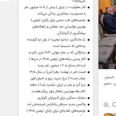
نمی‌شوند؟
آمار معلولیت در ایران | بیش از ۱۰.۵ میلیون نفر
با محدودیت عملکردی زندگی می‌کنند
توصیه‌های طب سنتی برای زائران اربعین |
بهترین نوشیدنی ضد عطش و راهکارهای
پیشگیری از گرمازدگی
راز ماندگاری «رادیو اربعین» از زبان دو گوینده؛
رسانه‌ای که حسینیه است
ستارگانی که در جام جهانی ۲۰۲۶ بازی نکردند
آغاز رسمی برنامه‌های اربعین ۱۴۰۵ در مرز‌ها |
ثبت‌نام سماح به ۱.۷ میلیون نفر رسید
قیمت قبر در بهشت زهرا (س) در سال ۱۴۰۵
لسنوار،
چقدر است؟ | نرخ خرید، رزرو و احیای قبور
ان حضور
چرا گرد و غبار در ایران تشدید شد؟ | حقابه
تالاب‌ها مهم‌ترین راهکار مهار ریزگردهاست
مجازات سنگین برای آدم‌ربایان گوش‌بر
واکسن جدید سرطان پانکراس امیدبخش شد
توصیه‌های تغذیه‌ای برای زائران اربعین ۱۴۰۵ |