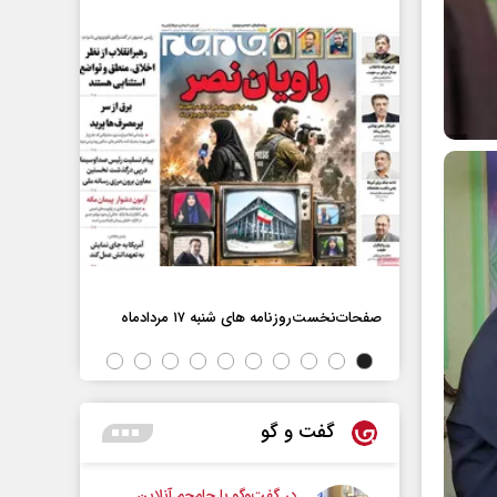
اه
صفحات‌نخست‌رو
صفحات‌نخست‌روزنامه ها‌ی شنبه ۱۷ مردادماه
گفت و گو
در گفت‌و‌گو با جام‌جم آنلاین