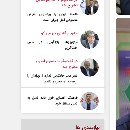
تشریح شد
فاصله ایران با پیشرو‌ان هوش
مصنوعی قابل جبران است
جام‌جم آنلاین بررسی کرد
باج‌نیوزها؛ باج‌گیری در لباس
افشاگری
در گفت‌و‌گو با جام‌جم آنلاین
مطرح شد
شیر مادر جایگزین ندارد | نوزادان را
از فواید آن محروم نکنیم
فرهنگ اهدای خون باید نسل به
نسل منتقل شود
نیازمندی ها