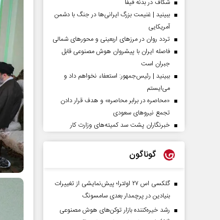
شکاف در بدنه فیفا
ببینید | غنیمت بزرگ ایرانی‌ها در جنگ با دشمن
آمریکایی
تردد روان در مرزهای اربعینی و محورهای شمالی
فاصله ایران با پیشرو‌ان هوش مصنوعی قابل
جبران است
ببینید | رئیس‌جمهور: استعفاء نخواهم داد و
می‌ایستم
«محاصره در برابر محاصره» و هدف قرار دادن
تجمع نیروهای سعودی
خبرنگاران پشت سد کمیته‌های وزارت کار
گوناگون
گلکسی اس ۲۷ اولترا؛ پیش‌نمایشی از تغییرات
بنیادین در پرچمدار بعدی سامسونگ
رشد خیره‌کننده بازار توکن‌های هوش مصنوعی