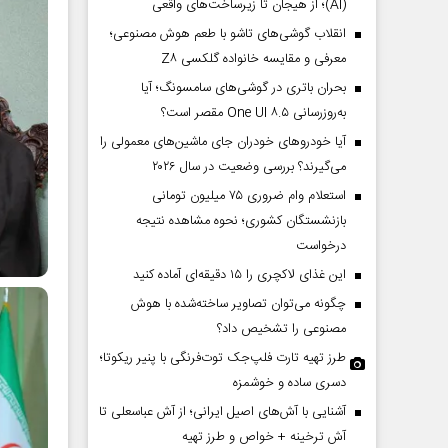
(AI)؛ از هیجان تا زیرساخت‌های واقعی
انقلاب گوشی‌های تاشو‌ با طعم هوش مصنوعی؛
معرفی و مقایسه خانواده گلکسی Z۸
بحران باتری در گوشی‌های سامسونگ؛ آیا
به‌روزرسانی One UI ۸.۵ مقصر است؟
آیا خودروهای خودران جای ماشین‌های معمولی را
می‌گیرند؟ بررسی وضعیت در سال ۲۰۲۶
استعلام وام ضروری ۷۵ میلیون تومانی
بازنشستگان کشوری؛ نحوه مشاهده نتیجه
درخواست
این غذای لاکچری را ۱۵ دقیقه‌ای آماده کنید
چگونه می‌توان تصاویر ساخته‌شده با هوش
مصنوعی را تشخیص داد؟
طرز تهیه تارت فلپ‌جک توت‌فرنگی با پنیر ریکوتا؛
دسری ساده و خوشمزه
آشنایی با آش‌های اصیل ایرانی؛ از آش عباسعلی تا
آش ترخینه + خواص و طرز تهیه