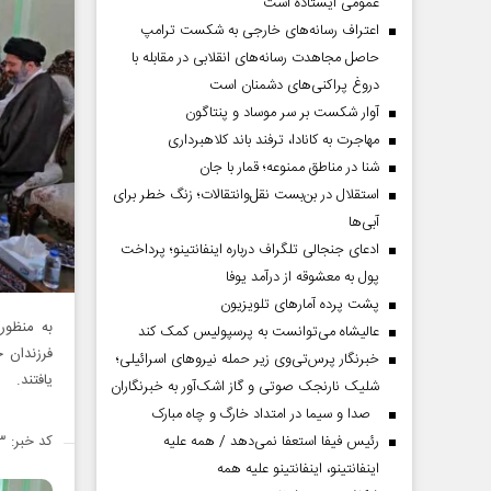
عمومی ایستاده است
اعتراف رسانه‌های خارجی به شکست ترامپ
حاصل مجاهدت رسانه‌های انقلابی در مقابله با
دروغ پراکنی‌های دشمنان است
آوار شکست بر سر موساد و پنتاگون
مهاجرت به کانادا، ترفند باند کلاهبرداری
شنا در مناطق ممنوعه؛ قمار با جان
استقلال در بن‌بست نقل‌وانتقالات؛ زنگ خطر برای
آبی‌ها
ادعای جنجالی تلگراف درباره اینفانتینو؛ پرداخت
پول به معشوقه از درآمد یوفا
پشت پرده آمارهای تلویزیون
به منظور
عالیشاه می‌توانست به پرسپولیس کمک کند
فرزندان 
خبرنگار پرس‌تی‌وی زیر حمله نیروهای اسرائیلی؛
یافتند.
شلیک نارنجک صوتی و گاز اشک‌آور به خبرنگاران
صدا و سیما در امتداد خارگ و چاه مبارک
رئیس فیفا استعفا نمی‌دهد / همه علیه
کد خبر: ۱۴۷۸۶۶۳
اینفانتینو، اینفانتینو علیه همه