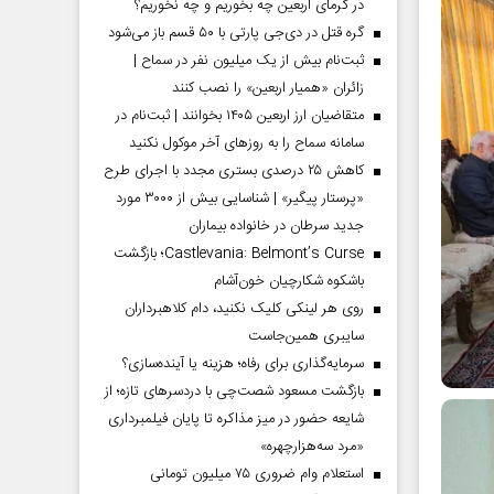
در گرمای اربعین چه بخوریم و چه نخوریم؟
گره قتل در دی‌جی پارتی با ۵۰ قسم باز می‌شود
ثبت‌نام بیش از یک میلیون نفر در سماح |
زائران «همیار اربعین» را نصب کنند
متقاضیان ارز اربعین ۱۴۰۵ بخوانند | ثبت‌نام در
سامانه سماح را به روز‌های آخر موکول نکنید
کاهش ۲۵ درصدی بستری مجدد با اجرای طرح
«پرستار پیگیر» | شناسایی بیش از ۳۰۰۰ مورد
جدید سرطان در خانواده بیماران
Castlevania: Belmont’s Curse؛ بازگشت
باشکوه شکارچیان خون‌آشام
روی هر لینکی کلیک نکنید، دام کلاهبرداران
سایبری همین‌جاست
سرمایه‌گذاری برای رفاه؛ هزینه یا آینده‌سازی؟
بازگشت مسعود شصت‌چی با دردسر‌های تازه؛ از
شایعه حضور در میز مذاکره تا پایان فیلمبرداری
«مرد سه‌هزارچهره»
استعلام وام ضروری ۷۵ میلیون تومانی