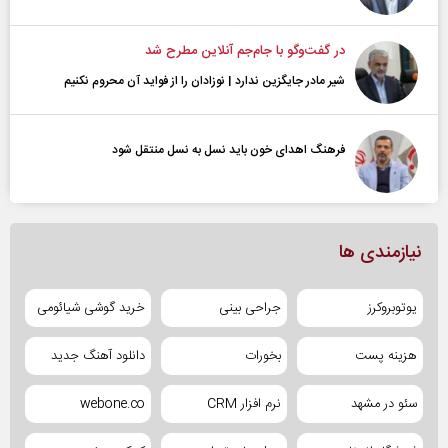
در گفت‌و‌گو با جام‌جم آنلاین مطرح شد
شیر مادر جایگزین ندارد | نوزادان را از فواید آن محروم نکنیم
فرهنگ اهدای خون باید نسل به نسل منتقل شود
نیازمندی ها
یوتوبروکرز
جراحی بینی
خرید گوشی شیائومی
هزینه پست
بخورات
دانلود آهنگ جدید
سئو در مشهد
نرم افزار CRM
webone.co