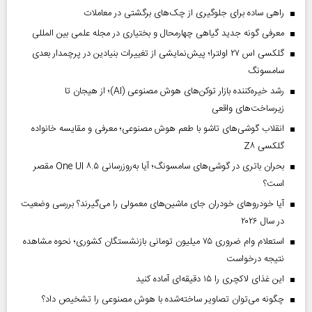
راهی ساده برای جلوگیری از چک‌های برگشتی در معاملات
معرفی گونه جدید گیاهی چهارمحال و بختیاری در مجله علمی بین المللی
گلکسی اس ۲۷ اولترا؛ پیش‌نمایشی از تغییرات بنیادین در پرچمدار بعدی
سامسونگ
رشد خیره‌کننده بازار توکن‌های هوش مصنوعی (AI)؛ از هیجان تا
زیرساخت‌های واقعی
انقلاب گوشی‌های تاشو‌ با طعم هوش مصنوعی؛ معرفی و مقایسه خانواده
گلکسی Z۸
بحران باتری در گوشی‌های سامسونگ؛ آیا به‌روزرسانی One UI ۸.۵ مقصر
است؟
آیا خودروهای خودران جای ماشین‌های معمولی را می‌گیرند؟ بررسی وضعیت
در سال ۲۰۲۶
استعلام وام ضروری ۷۵ میلیون تومانی بازنشستگان کشوری؛ نحوه مشاهده
نتیجه درخواست
این غذای لاکچری را ۱۵ دقیقه‌ای آماده کنید
چگونه می‌توان تصاویر ساخته‌شده با هوش مصنوعی را تشخیص داد؟