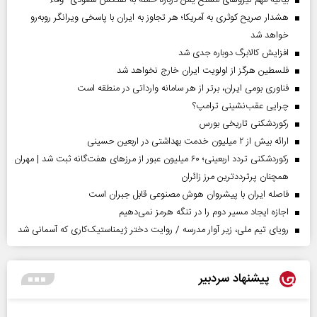
هشدار صریح کوثری به آمریکا؛ هر تجاوز به ایران با پاسخی ویرانگر روبه‌رو
خواهد شد
افزایش کالابرگ دوباره جدی شد
فلسطین هرگز از اولویت ایران خارج نخواهد شد
فناوری بومی ایران، برتر از هر سامانه وارداتی در منطقه است
چرایی عقب‌نشینی ترامپ؟
رکوردشکنی تاریخی بورس
ارائه بیش از ۲ میلیون خدمت بهداشتی در اربعین حسینی
رکوردشکنی تردد اربعینی؛ ۶۰ میلیون عبور از مرزهای هفت‌گانه ثبت شد | مهران
همچنان پرترددترین مرز زائران
فاصله ایران با پیشرو‌ان هوش مصنوعی قابل جبران است
اجازه ایجاد مسیر دوم را در تنگه هرمز نمی‌دهیم
رویای تیم ملی، زیر آوار مدرسه / روایت دختر ژیمناستیک‌کاری که آسمانی شد
پیشنهاد سردبیر