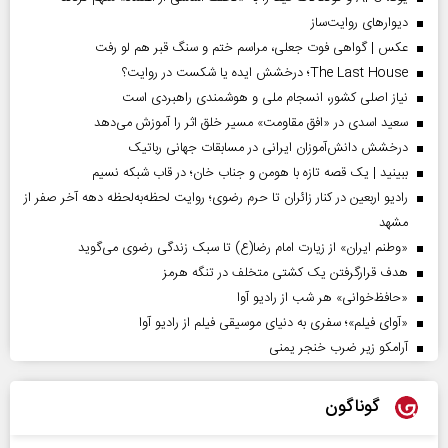
دیوارهای روایت‌ساز
عکس | گواهی فوت جعلی، مراسم ختم و سنگ قبر هم لو رفت
The Last House؛ درخشش ایده یا شکست در روایت؟
نیاز اصلی کشور، انسجام ملی و هوشمندی راهبردی است
سعید اسدی در «افق مقاومت» مسیر خلق اثر را آموزش می‌دهد
درخشش دانش‌آموزان ایرانی در مسابقات جهانی رباتیک
ببینید | یک قصه تازه با هومن و جناب‌ خان؛ در قاب شبکه نسیم
رادیو اربعین در کنار زائران تا حرم رضوی؛ روایت لحظه‌به‌لحظه دهه آخر صفر از
مشهد
«وطنم ایران» از زیارت امام رضا(ع) تا سبک زندگی رضوی می‌گوید
هدف قرارگرفتن یک کشتی متخلف در تنگه هرمز
«حافظ‌خوانی» هر شب از رادیو آوا
«آوای فیلم»؛ سفری به دنیای موسیقی فیلم از رادیو آوا
آرامکو زیر ضرب خنجر یمنی
گوناگون