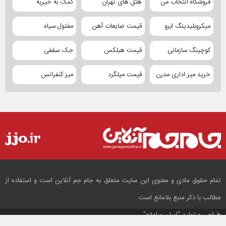
فروشگاه انتخاب من
هتل های تهران
کمک به خیریه
میکروبلیدینگ ابرو
قیمت ضایعات آهن
مفتول سیاه
کوچینگ سازمانی
قیمت هبلکس
جک سقفی
خرید میز اداری مدرن
قیمت میلگرد
میز کنفرانس
تمام حقوق مادی و معنوی این سایت متعلق به جام جم آنلاین است و استفاده از
مطالب با ذکر منبع بلامانع است.
طراحی و تولید
"ایران سامانه"