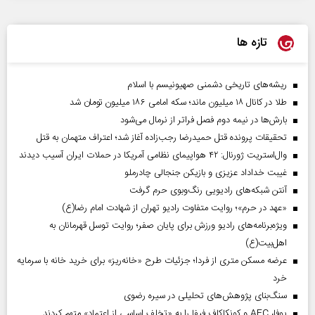
تازه ها
ریشه‌های تاریخی دشمنی صهیونیسم با اسلام
طلا در کانال ۱۸ میلیون ماند؛ سکه امامی ۱۸۶ میلیون تومان شد
بارش‌ها در نیمه دوم فصل فراتر از نرمال می‌شود
تحقیقات پرونده قتل حمیدرضا رجب‌زاده آغاز شد؛ اعتراف متهمان به قتل
وال‌استریت ژورنال: ۴۲ هواپیمای نظامی آمریکا در حملات ایران آسیب دیدند
غیبت خداداد عزیزی و بازیکن جنجالی چادرملو
آنتن شبکه‌های رادیویی رنگ‌وبوی حرم گرفت
«عهد در حرم»؛ روایت متفاوت رادیو تهران از شهادت امام رضا(ع)
ویژه‌برنامه‌های رادیو ورزش برای پایان صفر؛ روایت توسل قهرمانان به
اهل‌بیت(ع)
عرضه مسکن متری از فردا؛ جزئیات طرح «خانه‌ریز» برای خرید خانه با سرمایه
خرد
سنگ‌بنای پژوهش‌های تحلیلی در سیره رضوی
یوفا، AFC و کونکاکاف فیفا را به «تخلف اساسی از اعتماد» متهم کردند