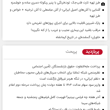
طرز تهیه تارت فلپ‌جک توت‌فرنگی با پنیر ریکوتا؛ دسری ساده و خوشمزه
آشنایی با آش‌های اصیل ایرانی؛ از آش عباسعلی تا آش ترخینه + خواص و
طرز تهیه
پارک شیرین قابلیت‌ بالایی برای اجرای پروژهای تفریحی دارد
مراقب باشید این بیماری عجیب و غریب را از کنه نگیرید!
خاوران؛ گمشده‌ای در تاریخ کرمانشاه
پربازدید
پربحث
پرداخت مابه‌التفاوت حقوق بازنشستگان تأمین اجتماعی
نظرسنجی شبکه تماشا برای انتخاب سریال‌های شرقی محبوب مخاطبان
«نظم ایرانی» در تنگه هرمز غیرقابل بازگشت است
واریز سود سهام عدالت ۱۴۰۴ تا هفته دولت؛ زمان پرداخت مرحله دوم اعلام
شد
آخر هفته چه فیلمی ببینیم؟ فهرست کامل فیلم‌های پنجشنبه و جمعه
شبکه‌های سیما
پاسخ قانون به خشونت در قاب اینستاگرام