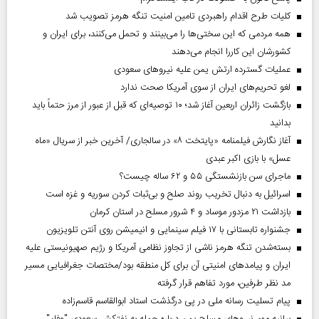
کلیات طرح اقدام راهبردی تامین امنیت تنگه هرمز تصویب شد
همه مردمی که این سختی‌ها را می‌بینند و تحمل می‌کنند، برای ایران و
کشورشان این کاررا انجام می‌دهند
عملیات گسترده ارتش یمن علیه نیروهای سعودی
لغو تحریم‌های ایران از سوی آمریکا صحت ندارد
بازگشت زائران اربعین آغاز شد؛ ۱۰ توصیه‌ای که قبل از عبور از مرز حتماً باید
بدانید
آغاز نگارش فیلمنامه «پایتخت ۸» در سالجاری/ آخرین خبر از سریال «ماه
عسل» با بازی اکبر عبدی
ماجرای سن بازنشستگی ۵۵ و ۶۲ ساله چیست؟
اسرائیل به دنبال تخریب روند صلح و بی‌ثبات کردن سوریه و غزه است
بازداشت ۲۱ مزدور موساد و ۴ شرور مسلح در استان کرمان
جشنواره تابستانی با ۱۷ فیلم سینمایی و انیمیشن روی آنتن تلویزیون
بسته‌شدن تنگه هرمز ناشی از تجاوز نظامی آمریکا و رژیم صهیونیستی علیه
ایران و پیامد‌های امنیتی آن برای کل منطقه بود/مختصات جغرافیایی مسیر
مد نظر طرفین، مورد تفاهم قرار گرفته
پیام تسلیت رسانه ملی در پی درگذشت استاد ابوالقاسم قاسم‌زاده
بیانیه مهم نیروهای مسلح یمن درباره حمله به نفتکش سعودی "وفاء"