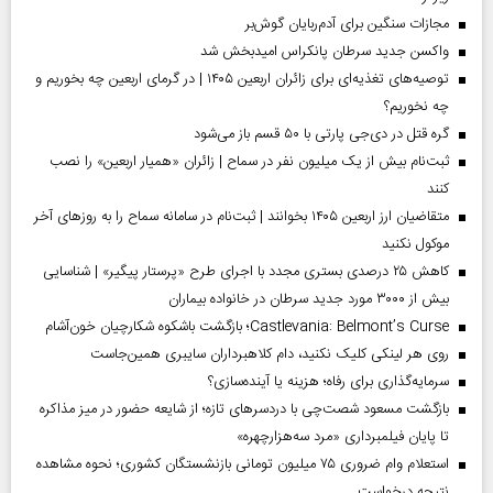
مجازات سنگین برای آدم‌ربایان گوش‌بر
واکسن جدید سرطان پانکراس امیدبخش شد
توصیه‌های تغذیه‌ای برای زائران اربعین ۱۴۰۵ | در گرمای اربعین چه بخوریم و
چه نخوریم؟
گره قتل در دی‌جی پارتی با ۵۰ قسم باز می‌شود
ثبت‌نام بیش از یک میلیون نفر در سماح | زائران «همیار اربعین» را نصب
کنند
متقاضیان ارز اربعین ۱۴۰۵ بخوانند | ثبت‌نام در سامانه سماح را به روز‌های آخر
موکول نکنید
کاهش ۲۵ درصدی بستری مجدد با اجرای طرح «پرستار پیگیر» | شناسایی
بیش از ۳۰۰۰ مورد جدید سرطان در خانواده بیماران
Castlevania: Belmont’s Curse؛ بازگشت باشکوه شکارچیان خون‌آشام
روی هر لینکی کلیک نکنید، دام کلاهبرداران سایبری همین‌جاست
سرمایه‌گذاری برای رفاه؛ هزینه یا آینده‌سازی؟
بازگشت مسعود شصت‌چی با دردسر‌های تازه؛ از شایعه حضور در میز مذاکره
تا پایان فیلمبرداری «مرد سه‌هزارچهره»
استعلام وام ضروری ۷۵ میلیون تومانی بازنشستگان کشوری؛ نحوه مشاهده
نتیجه درخواست