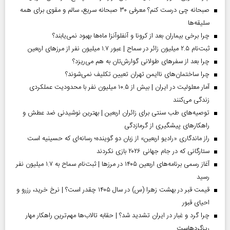
صبحانه چی درست کنم؟ معرفی ۳۰ صبحانه سریع، سالم و مقوی برای همه
سلیقه‌ها
چرا برخی بیماران بعد از کرونا و آنفلوآنزا ماه‌ها بهبود نمی‌یابند؟
ثبت‌نام ۲.۵ میلیون زائر در سماح | عبور ۱.۷ میلیون نفر از مرز‌های اربعین
چرا بعد از سفرهای طولانی گوارش‌تان به هم می‌ریزد؟
چرا ساختمان‌های ناایمن تهران تعیین تکلیف نمی‌شوند؟
آمار معلولیت در ایران | بیش از ۱۰.۵ میلیون نفر با محدودیت عملکردی
زندگی می‌کنند
توصیه‌های طب سنتی برای زائران اربعین | بهترین نوشیدنی ضد عطش و
راهکارهای پیشگیری از گرمازدگی
راز ماندگاری «رادیو اربعین» از زبان دو گوینده؛ رسانه‌ای که حسینیه است
ستارگانی که در جام جهانی ۲۰۲۶ بازی نکردند
آغاز رسمی برنامه‌های اربعین ۱۴۰۵ در مرز‌ها | ثبت‌نام سماح به ۱.۷ میلیون نفر
رسید
قیمت قبر در بهشت زهرا (س) در سال ۱۴۰۵ چقدر است؟ | نرخ خرید، رزرو و
احیای قبور
چرا گرد و غبار در ایران تشدید شد؟ | حقابه تالاب‌ها مهم‌ترین راهکار مهار
ریزگردهاست