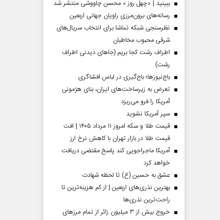
ببینید | «چهل روز » محسن چاووشی منتشر شد
رسانه‌های برون‌مرزی راویان جهانی اربعین
نظرسنجی شبکه تماشا برای انتخاب سریال‌های
شرقی محبوب مخاطبان
اطراف رشت کجا بریم (جاهای دیدنی اطراف
رشت)
باج‌نیوزها؛ باج‌گیری در لباس افشاگری
تعرض به زیرساخت‌های ایران، بنای هژمونی
آمریکا را فرو می‌ریزد
سپر آمریکا نشوید
قیمت طلا و سکه امروز ۱۱ مرداد ۱۴۰۵ | افت
قیمت طلا در بازار تهران با کاهش نرخ ارز
آمریکا ماجراجویی کند پاسخ مقتضی دریافت
خواهد کرد
عشق به حسین (ع) تا لحظه شهادت
بهترین نذری‌های اربعین | از کم هزینه‌ترین تا
راحت‌ترین نذری‌ها
خروج بیش از ۳ میلیون زائر از تمام مرز‌های