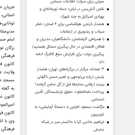
صوتی برای سرقت اطلاعات حساس
نقض آتش‌بس در لبنان؛ حمله توپخانه‌ای و
استانی، 
پهپادی اسرائیل به چند شهرک
توانایی‌ها و تن
هشدار نارنجی هواشناسی برای ۴ استان؛ خطر
مدیرستا
سیلاب و رعدوبرق در ارتفاعات
با همراهی کارشناسان، دانشگاهیان، مدیران و
امام حس
فعالان اقتصادی در حال پیگیری مسائل هستیم/
رزکان ن
پیگیری دولت برای افزایش مبلغ کالابرگ ادامه
فرهنگی 
دارد
کانون ف
۳ تصادف مرگبار در بزرگراه‌های تهران؛ هشدار
ولایت ع
پلیس درباره بی‌توجهی و تغییر مسیر ناگهانی
مسجد صاح
ببینید | وقتی ستاره‌ها قبل از گل جشن گرفتند!
به گفته 
پرداخت مابه‌التفاوت حقوق بازنشستگان تأمین
کانون ن
اجتماعی
امیرالم
بازگشت مسعود اطیابی با «نسخهٔ آزمایشی» به
کانون فر
تلویزیون
وی با اش
ابراهیم حاتمی کیا با خاکستر سبز در شبکه
فرهنگی ه
نمایش