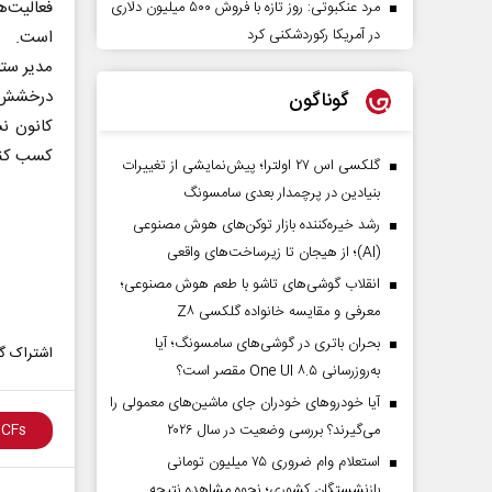
فعالیت‌
مرد عنکبوتی: روز تازه با فروش ۵۰۰ میلیون دلاری
در آمریکا رکوردشکنی کرد
است.
مدیر ستا
درخشش ک
گوناگون
کانون نش
کسب کنن
گلکسی اس ۲۷ اولترا؛ پیش‌نمایشی از تغییرات
بنیادین در پرچمدار بعدی سامسونگ
رشد خیره‌کننده بازار توکن‌های هوش مصنوعی
(AI)؛ از هیجان تا زیرساخت‌های واقعی
انقلاب گوشی‌های تاشو‌ با طعم هوش مصنوعی؛
معرفی و مقایسه خانواده گلکسی Z۸
بحران باتری در گوشی‌های سامسونگ؛ آیا
اشتراک گذ
به‌روزرسانی One UI ۸.۵ مقصر است؟
آیا خودروهای خودران جای ماشین‌های معمولی را
می‌گیرند؟ بررسی وضعیت در سال ۲۰۲۶
استعلام وام ضروری ۷۵ میلیون تومانی
بازنشستگان کشوری؛ نحوه مشاهده نتیجه