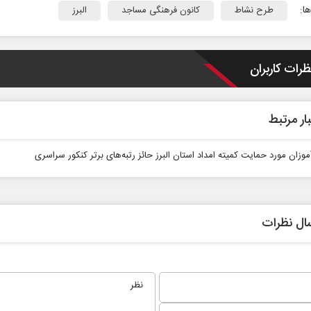
ا:
طرح نشاط
کانون فرهنگی مساجد
البرز
ظرات کاربران
ار مرتبط
وتاه‏‌مدت و
اربعین نماد مقاومت در برابر
موزان مورد حمایت کمیته امداد استان البرز حائز رتبه‌های برتر کنکور سراسری
ریکا
استکبار‌
ل سیاسی
رحمت‌الله نوروزی - عضو کمیسیون اجتماعی
دکتر حکیم
مجلس
تهران
ال نظرات