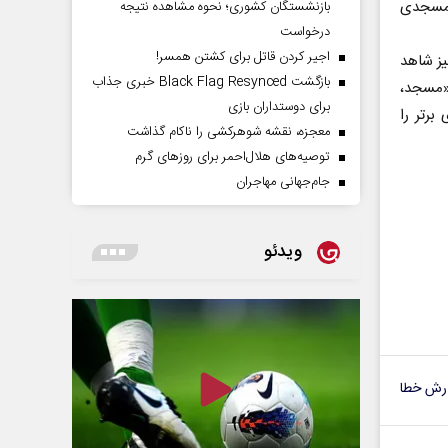
 مسجدی
بازنشستگان کشوری؛ نحوه مشاهده نتیجه
درخواست
اجیر کردن قاتل برای کشتن همسر!
یز شاهد
بازگشت Black Flag Resynced خبری جذاب
«مسجد،
برای دوستداران بازی
برتر را
معجزه، نقشه شوهرکشی را ناکام گذاشت
توصیه‌های هلال‌احمر برای روز‌های گرم
جام‌جهانی مهاجران
ویدئو
رش خطا