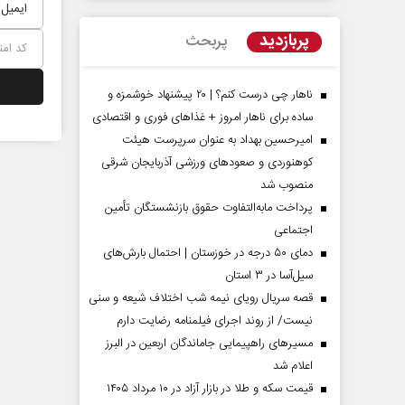
پربازدید
پربحث
ناهار چی درست کنم؟ | ۲۰ پیشنهاد خوشمزه و
ساده برای ناهار امروز + غذاهای فوری و اقتصادی
امیرحسین بهداد به عنوان سرپرست هیئت
کوهنوردی و صعودهای ورزشی آذربایجان شرقی
منصوب شد
پرداخت مابه‌التفاوت حقوق بازنشستگان تأمین
اجتماعی
مردادماه
صفحات نخست روزنامه ها‌ی‌سه‌شنبه ۶ مردادماه
صفحات
دمای ۵۰ درجه در خوزستان | احتمال بارش‌های
سیل‌آسا در ۳ استان
قصه سریال رویای نیمه شب اختلاف شیعه و سنی
نیست/ از روند اجرای فیلمنامه رضایت دارم
مسیر‌های راهپیمایی جاماندگان اربعین در البرز
اعلام شد
قیمت سکه و طلا در بازار آزاد در ۱۰ مرداد ۱۴۰۵