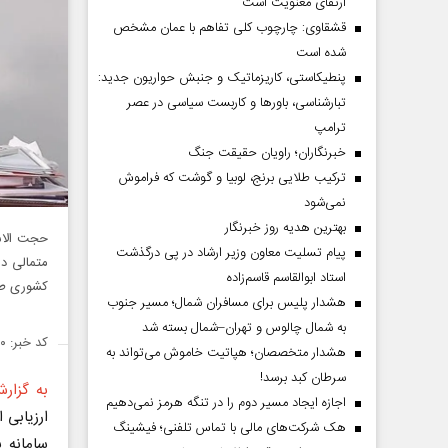
ارتقای معنویت است
قشقاوی: چارچوب کلی تفاهم با عمان مشخص
شده است
پنطیکاستی، کاریزماتیک و جنبش حواریون جدید:
تبارشناسی، باور‌ها و کاربست سیاسی در عصر
ترامپ
خبرنگاران؛ راویان حقیقت جنگ
ترکیب طلایی برنج، لوبیا و گوشت که فراموش
نمی‌شود
بهترین هدیه روز خبرنگار
حجت الاس
پیام تسلیت معاون وزیر ارشاد در پی درگذشت
استاد ابوالقاسم قاسم‌زاده
کشوری طر
هشدار پلیس برای مسافران شمال؛ مسیر جنوب
به شمال چالوس و تهران–شمال بسته شد
کد خبر: ۱۴۷۷۰۸۰
هشدار متخصصان؛ هپاتیت خاموش می‌تواند به
سرطان کبد برسد!
به گزارش
اجازه ایجاد مسیر دوم را در تنگه هرمز نمی‌دهیم
ارزیابی 
هک شرکت‌های مالی با تماس تلفنی؛ فیشینگ