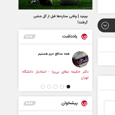
ببینید | وقتی ستاره‌ها قبل از گل جشن
گرفتند!
یادداشت
همه مدافع حرم هستیم
حکایت یک تاریخ و دو زند
نرگس خانعلی‌زاده - روزنامه‌
ه سقای بی‌ریا - استادیار دانشگاه
پیشخوان