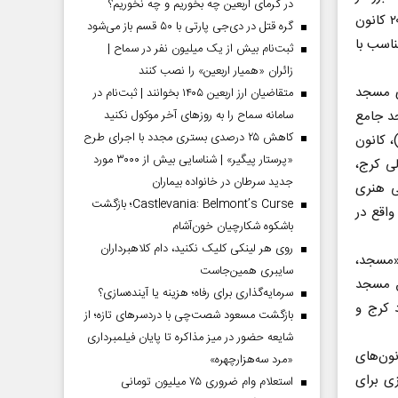
در گرمای اربعین چه بخوریم و چه نخوریم؟
جریان طرح تابستانه مسجد کانون نشاط انجام شده است که در ارزیابی نخستین، ۲۰ کانون
گره قتل در دی‌جی پارتی با ۵۰ قسم باز می‌شود
ناسب با
ثبت‌نام بیش از یک میلیون نفر در سماح |
زائران «همیار اربعین» را نصب کنند
ی مسجد
متقاضیان ارز اربعین ۱۴۰۵ بخوانند | ثبت‌نام در
سامانه سماح را به روز‌های آخر موکول نکنید
د جامع
کاهش ۲۵ درصدی بستری مجدد با اجرای طرح
 کانون
«پرستار پیگیر» | شناسایی بیش از ۳۰۰۰ مورد
ی کرج،
جدید سرطان در خانواده بیماران
ی هنری
Castlevania: Belmont’s Curse؛ بازگشت
اقع در
باشکوه شکارچیان خون‌آشام
روی هر لینکی کلیک نکنید، دام کلاهبرداران
 «مسجد،
سایبری همین‌جاست
ق مسجد
سرمایه‌گذاری برای رفاه؛ هزینه یا آینده‌سازی؟
 کرج و
بازگشت مسعود شصت‌چی با دردسر‌های تازه؛ از
شایعه حضور در میز مذاکره تا پایان فیلمبرداری
نون‌های
«مرد سه‌هزارچهره»
زی برای
استعلام وام ضروری ۷۵ میلیون تومانی