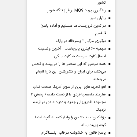
کشور
رهگیری پهپاد MQ9 بر فراز تنگه هرمز
‌زائران سبز
در کمین تروریست‌ها هستیم و آماده پاسخ
قاطعیم
درگیری مرگبار ۲ پسرخاله در پارک
سهمیه ۶۰ لیتری پابرجاست | آخرین وضعیت
اتصال کارت سوخت به کارت بانکی
همه مردمی که این سختی‌ها را می‌بینند و تحمل
می‌کنند، برای ایران و کشورشان این کاررا انجام
می‌دهند
لغو تحریم‌های ایران از سوی آمریکا صحت ندارد
هنرمند منحصر‌به‌فردی را از دست دادیم/ پخش ۲
مجموعه تلویزیونی جدید زنده‌یاد عبدی در آینده
نزدیک
پزشکیان: باید دشمن را وادار کنیم به آنچه امضا
کرده پایبند بماند
پاسخ قانون به خشونت در قاب اینستاگرام