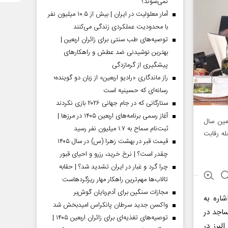
نمی‌شوند؟
آمار معلولیت در ایران | بیش از ۱۰.۵ میلیون نفر
با محدودیت عملکردی زندگی می‌کنند
توصیه‌های طب سنتی برای زائران اربعین |
بهترین نوشیدنی ضد عطش و راهکارهای
پیشگیری از گرمازدگی
راز ماندگاری «رادیو اربعین» از زبان دو گوینده؛
رسانه‌ای که حسینیه است
ستارگانی که در جام جهانی ۲۰۲۶ بازی نکردند
آغاز رسمی برنامه‌های اربعین ۱۴۰۵ در مرز‌ها |
مین سال
ثبت‌نام سماح به ۱.۷ میلیون نفر رسید
ه مرحله رقابت
قیمت قبر در بهشت زهرا (س) در سال ۱۴۰۵
چقدر است؟ | نرخ خرید، رزرو و احیای قبور
چرا گرد و غبار در ایران تشدید شد؟ | حقابه
تالاب‌ها مهم‌ترین راهکار مهار ریزگردهاست
مجازات سنگین برای آدم‌ربایان گوش‌بر
اره به
واکسن جدید سرطان پانکراس امیدبخش شد
ساجد در
توصیه‌های تغذیه‌ای برای زائران اربعین ۱۴۰۵ |
ن مسجد استان البرز در