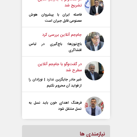
تشریح شد
فاصله ایران با پیشرو‌ان هوش
مصنوعی قابل جبران است
جام‌جم آنلاین بررسی کرد
باج‌نیوزها؛ باج‌گیری در لباس
افشاگری
در گفت‌و‌گو با جام‌جم آنلاین
مطرح شد
شیر مادر جایگزین ندارد | نوزادان را
از فواید آن محروم نکنیم
فرهنگ اهدای خون باید نسل به
نسل منتقل شود
نیازمندی ها