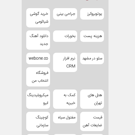
یوتوبروکرز
جراحی بینی
خرید گوشی
شیائومی
هزینه پست
بخورات
دانلود آهنگ
جدید
سئو در مشهد
نرم افزار
webone.co
CRM
فروشگاه
انتخاب من
هتل های
کمک به
میکروبلیدینگ
تهران
خیریه
ابرو
قیمت
مفتول سیاه
کوچینگ
ضایعات آهن
سازمانی