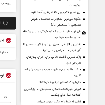
برچسب ه
درخواست
این غذای لاکچری را ۱۵ دقیقه‌ای آماده کنید
چگونه می‌توان تصاویر ساخته‌شده با هوش
ن
مصنوعی را تشخیص داد؟
طرز تهیه تارت فلپ‌جک توت‌فرنگی با پنیر ریکوتا؛
دسری ساده و خوشمزه
اخب
آشنایی با آش‌های اصیل ایرانی؛ از آش عباسعلی تا
چرایی عقب‌نشینی ترامپ؟
پشت‌پرده تهدیدات ک
آش ترخینه + خواص و طرز تهیه
دانش‌آ
ادعا‌های خلاف واقع آم
پارک شیرین قابلیت‌ بالایی برای اجرای پروژهای
تفریحی دارد
یدالله جوانی - تحلیلگر مسائل سیاسی
عباس سلیمی‌نمین - تحلیلگر مسائ
مراقب باشید این بیماری عجیب و غریب را از کنه
ارس
نگیرید!
خاوران؛ گمشده‌ای در تاریخ کرمانشاه
فروش خیره‌کننده داستان اسباب‌بازی ۵؛ بزرگ‌ترین
افتتاحیه سال برای پیکسار
کتابی که شما را به مکث دعوت می‌کند