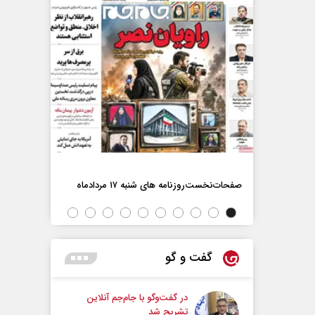
اه
صفحات‌نخست‌رو
صفحات‌نخست‌روزنامه ها‌ی شنبه ۱۷ مردادماه
گفت و گو
در گفت‌و‌گو با جام‌جم آنلاین
تشریح شد