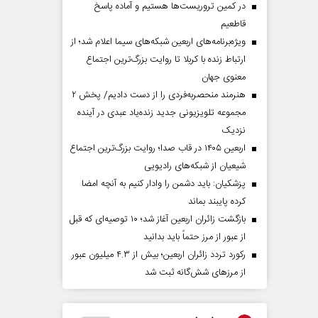
در کمین تروریست‌ها هستیم و آماده پاسخ
قاطعیم
ویژه‌برنامه‌های اربعین شبکه‌های سیما اعلام شد؛ از
ارتباط زنده با کربلا تا روایت بزرگ‌ترین اجتماع
معنوی جهان
هنرمند منحصر‌به‌فردی را از دست دادیم/ پخش ۲
مجموعه تلویزیونی جدید زنده‌یاد عبدی در آینده
نزدیک
اربعین ۱۴۰۵ در قاب صدا؛ روایت بزرگ‌ترین اجتماع
شیعیان از شبکه‌های رادیویی
پزشکیان: باید دشمن را وادار کنیم به آنچه امضا
کرده پایبند بماند
بازگشت زائران اربعین آغاز شد؛ ۱۰ توصیه‌ای که قبل
از عبور از مرز حتماً باید بدانید
رکورد تردد زائران اربعین؛ بیش از ۴.۳ میلیون عبور
از مرزهای شش‌گانه ثبت شد