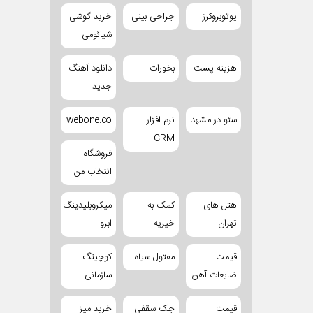
یوتوبروکرز
جراحی بینی
خرید گوشی
شیائومی
هزینه پست
بخورات
دانلود آهنگ
جدید
سئو در مشهد
نرم افزار
webone.co
CRM
فروشگاه
انتخاب من
هتل های
کمک به
میکروبلیدینگ
تهران
خیریه
ابرو
قیمت
مفتول سیاه
کوچینگ
ضایعات آهن
سازمانی
قیمت
جک سقفی
خرید میز