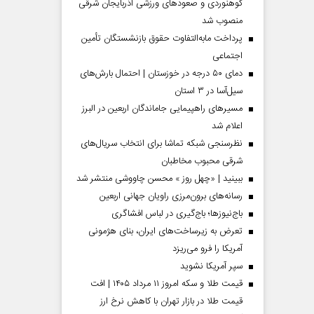
کوهنوردی و صعودهای ورزشی آذربایجان شرقی
منصوب شد
پرداخت مابه‌التفاوت حقوق بازنشستگان تأمین
اجتماعی
دمای ۵۰ درجه در خوزستان | احتمال بارش‌های
سیل‌آسا در ۳ استان
مسیر‌های راهپیمایی جاماندگان اربعین در البرز
اعلام شد
نظرسنجی شبکه تماشا برای انتخاب سریال‌های
شرقی محبوب مخاطبان
 مردادماه
صفحات نخست‌روزنامه‌ها‌ی‌چهارشنبه‌۷‌مردادماه
صفحات 
ببینید | «چهل روز » محسن چاووشی منتشر شد
رسانه‌های برون‌مرزی راویان جهانی اربعین
باج‌نیوزها؛ باج‌گیری در لباس افشاگری
تعرض به زیرساخت‌های ایران، بنای هژمونی
آمریکا را فرو می‌ریزد
سپر آمریکا نشوید
قیمت طلا و سکه امروز ۱۱ مرداد ۱۴۰۵ | افت
قیمت طلا در بازار تهران با کاهش نرخ ارز