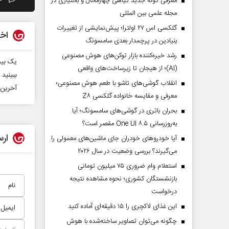
معرفی گونه جدید گیاهی چهارمحال و بختیاری در
مجله علمی بین المللی
گلکسی اس ۲۷ اولترا؛ پیش‌نمایشی از تغییرات
اخب
بنیادین در پرچمدار بعدی سامسونگ
رشد خیره‌کننده بازار توکن‌های هوش مصنوعی
یک بیم
(AI)؛ از هیجان تا زیرساخت‌های واقعی
ببینید 
انقلاب گوشی‌های تاشو‌ با طعم هوش مصنوعی؛
آخرین 
معرفی و مقایسه خانواده گلکسی Z۸
بحران باتری در گوشی‌های سامسونگ؛ آیا
به‌روزرسانی One UI ۸.۵ مقصر است؟
ارس
آیا خودروهای خودران جای ماشین‌های معمولی را
می‌گیرند؟ بررسی وضعیت در سال ۲۰۲۶
استعلام وام ضروری ۷۵ میلیون تومانی
بازنشستگان کشوری؛ نحوه مشاهده نتیجه
درخواست
این غذای لاکچری را ۱۵ دقیقه‌ای آماده کنید
چگونه می‌توان تصاویر ساخته‌شده با هوش