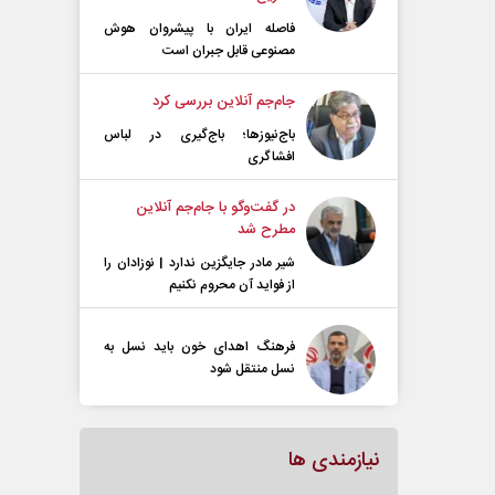
فاصله ایران با پیشرو‌ان هوش
مصنوعی قابل جبران است
جام‌جم آنلاین بررسی کرد
باج‌نیوزها؛ باج‌گیری در لباس
افشاگری
در گفت‌و‌گو با جام‌جم آنلاین
مطرح شد
شیر مادر جایگزین ندارد | نوزادان را
از فواید آن محروم نکنیم
فرهنگ اهدای خون باید نسل به
نسل منتقل شود
نیازمندی ها