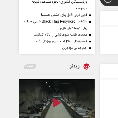
بازنشستگان کشوری؛ نحوه مشاهده نتیجه
درخواست
اجیر کردن قاتل برای کشتن همسر!
بازگشت Black Flag Resynced خبری جذاب
برای دوستداران بازی
معجزه، نقشه شوهرکشی را ناکام گذاشت
توصیه‌های هلال‌احمر برای روز‌های گرم
جام‌جهانی مهاجران
ویدئو