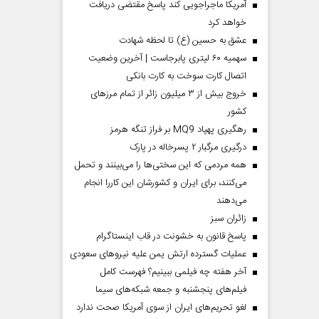
آمریکا ماجراجویی کند پاسخ مقتضی دریافت
خواهد کرد
عشق به حسین (ع) تا لحظه شهادت
سهمیه ۶۰ لیتری پابرجاست | آخرین وضعیت
اتصال کارت سوخت به کارت بانکی
خروج بیش از ۳ میلیون زائر از تمام مرز‌های
کشور
رهگیری پهپاد MQ9 بر فراز تنگه هرمز
درگیری مرگبار ۲ پسرخاله در پارک
همه مردمی که این سختی‌ها را می‌بینند و تحمل
می‌کنند، برای ایران و کشورشان این کاررا انجام
می‌دهند
‌زائران سبز
پاسخ قانون به خشونت در قاب اینستاگرام
عملیات گسترده ارتش یمن علیه نیروهای سعودی
آخر هفته چه فیلمی ببینیم؟ فهرست کامل
فیلم‌های پنجشنبه و جمعه شبکه‌های سیما
لغو تحریم‌های ایران از سوی آمریکا صحت ندارد