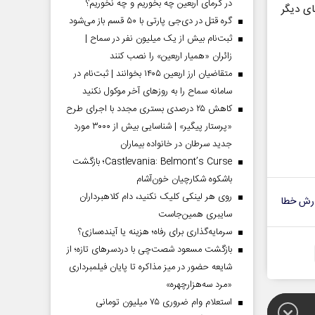
در گرمای اربعین چه بخوریم و چه نخوریم؟
ای دیگر
گره قتل در دی‌جی پارتی با ۵۰ قسم باز می‌شود
ثبت‌نام بیش از یک میلیون نفر در سماح |
زائران «همیار اربعین» را نصب کنند
متقاضیان ارز اربعین ۱۴۰۵ بخوانند | ثبت‌نام در
سامانه سماح را به روز‌های آخر موکول نکنید
کاهش ۲۵ درصدی بستری مجدد با اجرای طرح
«پرستار پیگیر» | شناسایی بیش از ۳۰۰۰ مورد
جدید سرطان در خانواده بیماران
Castlevania: Belmont’s Curse؛ بازگشت
باشکوه شکارچیان خون‌آشام
روی هر لینکی کلیک نکنید، دام کلاهبرداران
رش خطا
سایبری همین‌جاست
سرمایه‌گذاری برای رفاه؛ هزینه یا آینده‌سازی؟
بازگشت مسعود شصت‌چی با دردسر‌های تازه؛ از
شایعه حضور در میز مذاکره تا پایان فیلمبرداری
«مرد سه‌هزارچهره»
استعلام وام ضروری ۷۵ میلیون تومانی