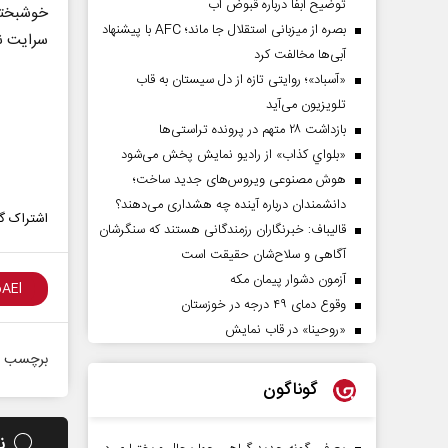
توضیح آبفا درباره قبوض آب
خوشبختان
بصره از میزبانی استقلال جا ماند؛ AFC با پیشنهاد
سرایت نک
آبی‌ها مخالفت کرد
«آسباد»؛ روایتی تازه از دل سیستان به قاب
تلویزیون می‌آید
بازداشت ۲۸ متهم در پرونده تراستی‌ها
«بلواي کذاب» از رادیو نمایش پخش می‌شود
هوش مصنوعی ویروس‌های جدید ساخت؛
دانشمندان درباره آینده چه هشداری می‌دهند؟
اشتراک گذ
قالیباف: خبرنگاران رزمندگانی هستند که سنگرشان
آگاهی و سلاح‌شان حقیقت است
آزمون دشوار پیمان مکه
وقوع دمای ۴۹ درجه در خوزستان
«روحینا» در قاب نمایش
برچسب ه
گوناگون
ن