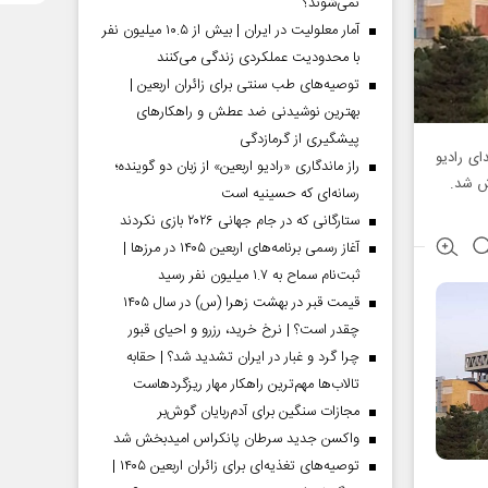
نمی‌شوند؟
آمار معلولیت در ایران | بیش از ۱۰.۵ میلیون نفر
با محدودیت عملکردی زندگی می‌کنند
توصیه‌های طب سنتی برای زائران اربعین |
بهترین نوشیدنی ضد عطش و راهکارهای
پیشگیری از گرمازدگی
ی رادیو
راز ماندگاری «رادیو اربعین» از زبان دو گوینده؛
ش شد.
رسانه‌ای که حسینیه است
ستارگانی که در جام جهانی ۲۰۲۶ بازی نکردند
آغاز رسمی برنامه‌های اربعین ۱۴۰۵ در مرز‌ها |
ثبت‌نام سماح به ۱.۷ میلیون نفر رسید
قیمت قبر در بهشت زهرا (س) در سال ۱۴۰۵
چقدر است؟ | نرخ خرید، رزرو و احیای قبور
چرا گرد و غبار در ایران تشدید شد؟ | حقابه
تالاب‌ها مهم‌ترین راهکار مهار ریزگردهاست
مجازات سنگین برای آدم‌ربایان گوش‌بر
واکسن جدید سرطان پانکراس امیدبخش شد
توصیه‌های تغذیه‌ای برای زائران اربعین ۱۴۰۵ |