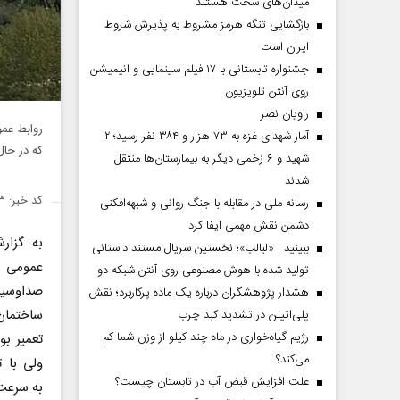
میدان‌های سخت هستند
بازگشایی تنگه هرمز مشروط به پذیرش شروط
ایران است
جشنواره تابستانی با ۱۷ فیلم سینمایی و انیمیشن
روی آنتن تلویزیون
راویان نصر
روابط عم
آمار شهدای غزه به ۷۳ هزار و ۳۸۴ نفر رسید؛ ۲
که در حال
شهید و ۶ زخمی دیگر به بیمارستان‌ها منتقل
شدند
کد خبر: ۱۴۶۹۳۲۳
رسانه ملی در مقابله با جنگ روانی و شبهه‌افکنی
دشمن نقش مهمی ایفا کرد
به گزا
ببینید | «لبالب»؛ نخستین سریال مستند داستانی
عمومی 
تولید شده با هوش مصنوعی روی آنتن شبکه دو
صداوسیم
هشدار پژوهشگران درباره یک ماده پرکاربرد؛ نقش
ساختمان
پلی‌اتیلن در تشدید کبد چرب
رژیم گیاه‌خواری در ماه چند کیلو از وزن شما کم
تعمیر ب
می‌کند؟
ولی با 
علت افزایش قبض آب در تابستان چیست؟
به سرعت