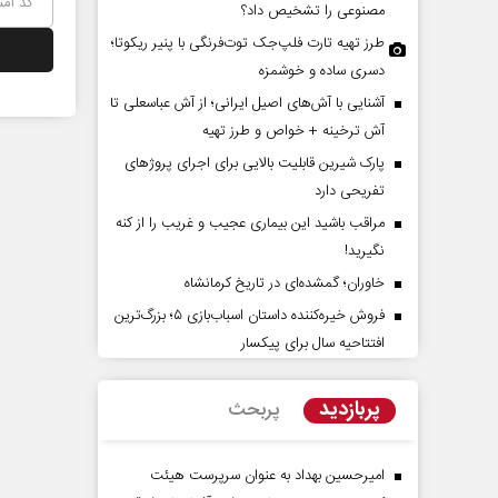
مصنوعی را تشخیص داد؟
طرز تهیه تارت فلپ‌جک توت‌فرنگی با پنیر ریکوتا؛
دسری ساده و خوشمزه
آشنایی با آش‌های اصیل ایرانی؛ از آش عباسعلی تا
آش ترخینه + خواص و طرز تهیه
پارک شیرین قابلیت‌ بالایی برای اجرای پروژهای
تفریحی دارد
مراقب باشید این بیماری عجیب و غریب را از کنه
یا سیاست کلان آمریکا ضدایران
سازمان ملل بی‌بدیل نیست
نگیرید!
وض شده است؟
محمدحسن زورق
خاوران؛ گمشده‌ای در تاریخ کرمانشاه
ارشناس مسائل بین‌الملل
فروش خیره‌کننده داستان اسباب‌بازی ۵؛ بزرگ‌ترین
افتتاحیه سال برای پیکسار
پربازدید
پربحث
امیرحسین بهداد به عنوان سرپرست هیئت