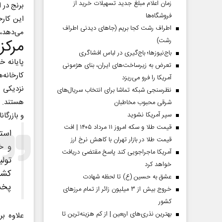
زمان اعلام مبلغ جدید تسهیلات خرید از
برنج در ا
فروشگاه‌ها
این کارخ
اطراف رشت کجا بریم (جاهای دیدنی اطراف
می‌دهد، 
مرکز
رشت)
باج‌نیوزها؛ باج‌گیری در لباس افشاگری
پایانه خ
تعرض به زیرساخت‌های ایران، بنای هژمونی
کارخانه‌ه
آمریکا را فرو می‌ریزد
نزدیکی ب
نظرسنجی شبکه تماشا برای انتخاب سریال‌های
هستند. د
شرقی محبوب مخاطبان
و بازرگا
سپر آمریکا نشوید
قیمت طلا و سکه امروز ۱۱ مرداد ۱۴۰۵ | افت
استا
قیمت طلا در بازار تهران با کاهش نرخ ارز
و خ
آمریکا ماجراجویی کند پاسخ مقتضی دریافت
خواهد کرد
کشور
عشق به حسین (ع) تا لحظه شهادت
پخش 
خروج بیش از ۳ میلیون زائر از تمام مرز‌های
کشور
بهترین نذری‌های اربعین | از کم هزینه‌ترین تا
علاوه ب