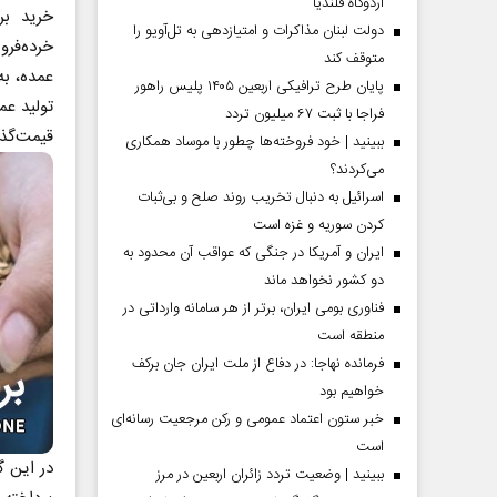
اردوگاه قلندیا
خرید بر
دولت لبنان مذاکرات و امتیازدهی به تل‌آویو را
خرده‌فر
متوقف کند
عمده، به
پایان طرح ترافیکی اربعین ۱۴۰۵ پلیس راهور
تولید عم
فراجا با ثبت ۶۷ میلیون تردد
قیمت‌گذ
ببینید | خود فروخته‌ها چطور با موساد همکاری
می‌کردند؟
اسرائیل به دنبال تخریب روند صلح و بی‌ثبات
کردن سوریه و غزه است
ایران و آمریکا در جنگی که عواقب آن محدود به
دو کشور نخواهد ماند
فناوری بومی ایران، برتر از هر سامانه وارداتی در
منطقه است
فرمانده نهاجا: در دفاع از ملت ایران جان برکف
خواهیم بود
خبر ستون اعتماد عمومی و رکن مرجعیت رسانه‌ای
است
در این گ
ببینید | وضعیت تردد زائران اربعین در مرز