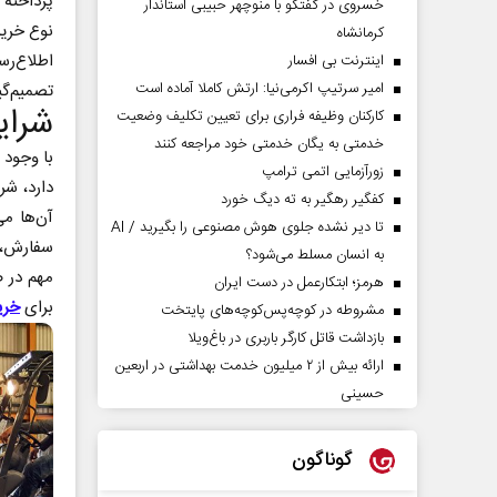
پرداخته
خسروی در گفتگو با منوچهر حبیبی استاندار
نوع خرید
کرمانشاه
اطلاع‌رس
اینترنت بی افسار
امیر سرتیپ اکرمی‌نیا: ارتش کاملا آماده است
تصمیم‌گی
شرای
کارکنان وظیفه فراری برای تعیین تکلیف وضعیت
خدمتی به یگان خدمتی خود مراجعه کنند
با وجود 
زورآزمایی اتمی ترامپ
دارد، ش
کفگیر رهگیر به ته دیگ خورد
آن‌ها می
تا دیر نشده جلوی هوش مصنوعی را بگیرید / AI
سفارش، 
به انسان مسلط می‌شود؟
مهم در ص
هرمز؛ ابتکارعمل در دست ایران
برای
خری
مشروطه در کوچه‌پس‌کوچه‌های پایتخت
بازداشت قاتل کارگر باربری در باغ‌ویلا
ارائه بیش از ۲ میلیون خدمت بهداشتی در اربعین
حسینی
گوناگون