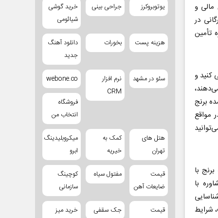
مالی و
یوتوبروکرز
جراحی بینی
خرید گوشی
شیائومی
گانی در
ه تأمین
هزینه پست
بخورات
دانلود آهنگ
جدید
 کنید و
سئو در مشهد
نرم افزار
webone.co
ی‌دهند،
CRM
ده برنج
فروشگاه
ر مواقع
انتخاب من
‌توانید
هتل های
کمک به
میکروبلیدینگ
تهران
خیریه
ابرو
برنج با
قیمت
مفتول سیاه
کوچینگ
اوره با
ضایعات آهن
سازمانی
شناسایی
، شرایط
قیمت
جک سقفی
خرید میز