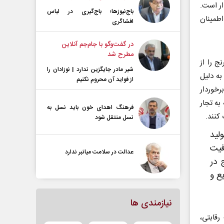
دار است.
باج‌نیوزها؛ باج‌گیری در لباس
اطمینان
افشاگری
در گفت‌و‌گو با جام‌جم آنلاین
مطرح شد
ج را از
شیر مادر جایگزین ندارد | نوزادان را
 به دلیل
از فواید آن محروم نکنیم
رخوردار
به تجار
فرهنگ اهدای خون باید نسل به
کنند.
نسل منتقل شود
لید
فیت
عدالت در سلامت میانبر ندارد
نج در
ع و
نیازمندی ها
قابتی،