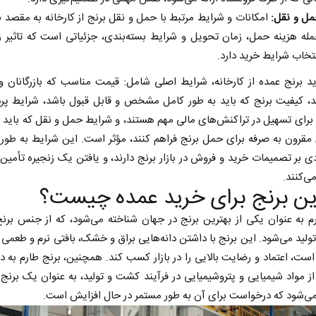
ل و نقل:
امکانات و شرایط مرتبط با حمل و نقل برنج از کارخانه به مقصد نه
له هزینه حمل، زمان تحویل و شرایط بسته‌بندی، جزئیاتی است که تاثیر ز
تخاب شرایط خرید دارد.
د برنج عمده از کارخانه، شرایط اصلی شامل: قیمت مناسب که بازرگانان و 
، کیفیت برنج که باید به طور کامل مشخص و قابل قبول باشد، شرایط پر
ه برای تسهیل در تراکنش‌های مالی مهم هستند، و شرایط حمل و نقل که باید ک
 مقرون به صرفه برای حمل برنج فراهم کنند، مؤثر است. این شرایط به طو
از باتلاق انرژی تا بن‌بست ترامپ
حکایت یک تاریخ و د
ادی بر تصمیمات خرید و فروش در بازار برنج دارند، و یافتن یک زنجیره تأمین ب
نرگس خانعلی‌زاده - رو
‌کنند.
ین برنج برای خرید عمده چیست؟
سپهوند - سخنگوی کمیسیون انرژی مجلس
م به عنوان یکی از بهترین برنج در جهان شناخته می‌شود، که از جنس برنج
تولید می‌شود. این برنج با داشتن دانه‌هایی براق و خشک، بافتی نرم و طعمی
است، اعتماد و رضایت بالایی را در بازار کسب کند. همچنین، برنج طارم به د
از مواد شیمیایی و پتروشیمیایی در فرآیند کشت و تولید، به عنوان یک برنج 
ی‌شود که درخواست برای آن به طور مستمر در حال افزایش است.