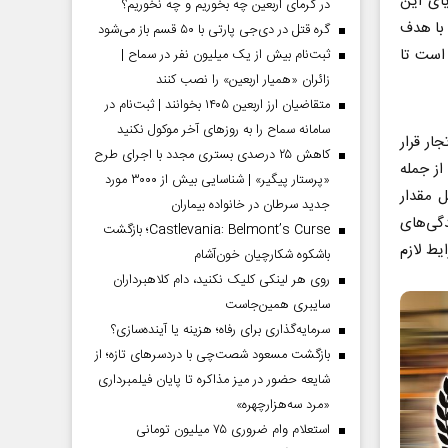
ای این
در گرمای اربعین چه بخوریم و چه نخوریم؟
 با هدف
گره قتل در دی‌جی پارتی با ۵۰ قسم باز می‌شود
 است تا
ثبت‌نام بیش از یک میلیون نفر در سماح |
زائران «همیار اربعین» را نصب کنند
متقاضیان ارز اربعین ۱۴۰۵ بخوانند | ثبت‌نام در
سامانه سماح را به روز‌های آخر موکول نکنید
ار قرار
کاهش ۲۵ درصدی بستری مجدد با اجرای طرح
ز جمله
«پرستار پیگیر» | شناسایی بیش از ۳۰۰۰ مورد
ل مقدار
جدید سرطان در خانواده بیماران
گی‌های
Castlevania: Belmont’s Curse؛ بازگشت
یط لازم
باشکوه شکارچیان خون‌آشام
روی هر لینکی کلیک نکنید، دام کلاهبرداران
سایبری همین‌جاست
سرمایه‌گذاری برای رفاه؛ هزینه یا آینده‌سازی؟
بازگشت مسعود شصت‌چی با دردسر‌های تازه؛ از
شایعه حضور در میز مذاکره تا پایان فیلمبرداری
«مرد سه‌هزارچهره»
استعلام وام ضروری ۷۵ میلیون تومانی