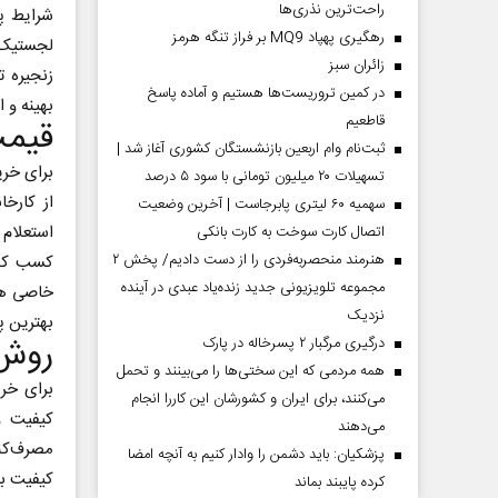
راحت‌ترین نذری‌ها
شرایط پ
رهگیری پهپاد MQ9 بر فراز تنگه هرمز
لجستیک ه
‌زائران سبز
زنجیره ت
در کمین تروریست‌ها هستیم و آماده پاسخ
بهینه و ا
قاطعیم
قیمت
ثبت‌نام وام اربعین بازنشستگان کشوری آغاز شد |
برای خری
تسهیلات ۲۰ میلیون تومانی با سود ۵ درصد
از کارخا
سهمیه ۶۰ لیتری پابرجاست | آخرین وضعیت
استعلام 
اتصال کارت سوخت به کارت بانکی
هنرمند منحصر‌به‌فردی را از دست دادیم/ پخش ۲
کسب کنید
مجموعه تلویزیونی جدید زنده‌یاد عبدی در آینده
خاصی همچ
نزدیک
بهترین پ
روش 
درگیری مرگبار ۲ پسرخاله در پارک
همه مردمی که این سختی‌ها را می‌بینند و تحمل
برای خری
می‌کنند، برای ایران و کشورشان این کاررا انجام
کیفیت و 
می‌دهند
مصرف‌کنن
پزشکیان: باید دشمن را وادار کنیم به آنچه امضا
کیفیت بر
کرده پایبند بماند