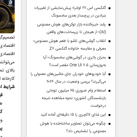
گلکسی اس ۲۷ اولترا؛ پیش‌نمایشی از تغییرات
بنیادین در پرچمدار بعدی سامسونگ
رشد خیره‌کننده بازار توکن‌های هوش مصنوعی
(AI)؛ از هیجان تا زیرساخت‌های واقعی
تصمیم‌گی
انقلاب گوشی‌های تاشو‌ با طعم هوش مصنوعی؛
اقتصادی،
معرفی و مقایسه خانواده گلکسی Z۸
اقتصادی م
بحران باتری در گوشی‌های سامسونگ؛ آیا
می‌توان
به‌روزرسانی One UI ۸.۵ مقصر است؟
بالای ت
آیا خودروهای خودران جای ماشین‌های معمولی را
کارخانه 
می‌گیرند؟ بررسی وضعیت در سال ۲۰۲۶
شرایط اس
استعلام وام ضروری ۷۵ میلیون تومانی
قی
بازنشستگان کشوری؛ نحوه مشاهده نتیجه
هس
درخواست
کی
این غذای لاکچری را ۱۵ دقیقه‌ای آماده کنید
وج
چگونه می‌توان تصاویر ساخته‌شده با هوش
پر
مصنوعی را تشخیص داد؟
ما