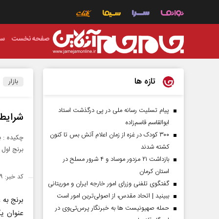
صفحه نخست
سی
تازه ها
بازار
پیام تسلیت رسانه ملی در پی درگذشت استاد
شرایط 
ابوالقاسم قاسم‌زاده
۳۰۰ کودک در غزه از زمان اعلام آتش بس تا کنون
چکیده : ب
کشته شدند
برنج اول 
بازداشت ۲۱ مزدور موساد و ۴ شرور مسلح در
استان کرمان
کد خبر: ۱۴۶۳۸۲۹
گفتگوی تلفنی وزرای امور خارجه ایران و موریتانی
ببینید | اتحاد مقدس، از اصولی‌ترین امور است
برنج به 
حمله صهیونیست ها به خبرنگار پرس‌تی‌وی در
عنوان یک