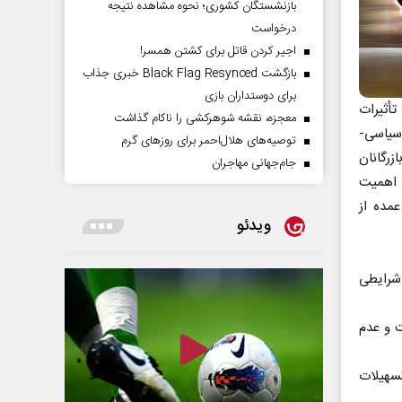
بازنشستگان کشوری؛ نحوه مشاهده نتیجه
درخواست
اجیر کردن قاتل برای کشتن همسر!
بازگشت Black Flag Resynced خبری جذاب
برای دوستداران بازی
تأثیرات
معجزه، نقشه شوهرکشی را ناکام گذاشت
 سیاسی-
توصیه‌های هلال‌احمر برای روز‌های گرم
ازرگانان
جام‌جهانی مهاجران
 اهمیت
مده از
ویدئو
 شرایطی
ت و عدم
سهیلات