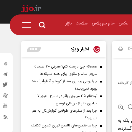
عکس
جام جم پلاس
سلامت
بازار
اخبار ویژه
صبحانه چی درست کنم؟ معرفی ۳۰ صبحانه
سریع، سالم و مقوی برای همه سلیقه‌ها
چرا برخی بیماران بعد از کرونا و آنفلوآنزا ماه‌ها
 کارخانه
بهبود نمی‌یابند؟
ثبت‌نام ۲.۵ میلیون زائر در سماح | عبور ۱.۷
میلیون نفر از مرز‌های اربعین
چرا بعد از سفرهای طولانی گوارش‌تان به هم
می‌ریزد؟
بلکه به
چرا ساختمان‌های ناایمن تهران تعیین تکلیف
گسترده،