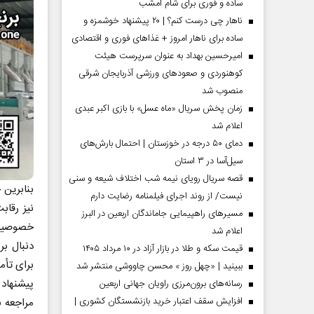
ساده و فوری برای شام امشب
ناهار چی درست کنم؟ | ۲۰ پیشنهاد خوشمزه و
ساده برای ناهار امروز + غذاهای فوری و اقتصادی
امیرحسین بهداد به عنوان سرپرست هیئت
کوهنوردی و صعودهای ورزشی آذربایجان شرقی
منصوب شد
زمان پخش سریال «ماه عسل» با بازی اکبر عبدی
اعلام شد
دمای ۵۰ درجه در خوزستان | احتمال بارش‌های
سیل‌آسا در ۳ استان
قصه سریال رویای نیمه شب اختلاف شیعه و سنی
مردادماه
صفحات نخست روزنامه ها‌ی‌سه‌شنبه ۶ مردادماه
صفحات
بنابرین 
نیست/ از روند اجرای فیلمنامه رضایت دارم
نیز رقاب
مسیر‌های راهپیمایی جاماندگان اربعین در البرز
خصوصیات
اعلام شد
دنبال بر
قیمت سکه و طلا در بازار آزاد در ۱۰ مرداد ۱۴۰۵
برای تأم
ببینید | «چهل روز » محسن چاووشی منتشر شد
پیشنهاد
رسانه‌های برون‌مرزی راویان جهانی اربعین
افزایش سقف اعتبار خرید بازنشستگان کشوری |
مراجعه ن