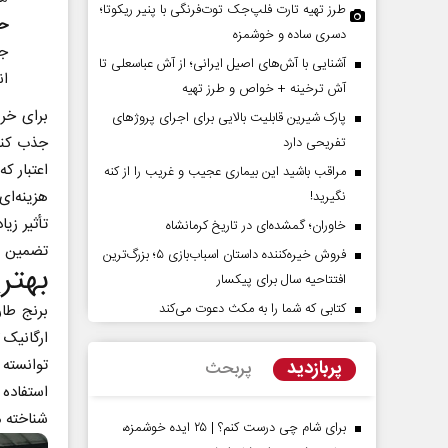
طرز تهیه تارت فلپ‌جک توت‌فرنگی با پنیر ریکوتا؛
حم
دسری ساده و خوشمزه
جم
آشنایی با آش‌های اصیل ایرانی؛ از آش عباسعلی تا
ان
آش ترخینه + خواص و طرز تهیه
برای خری
پارک شیرین قابلیت‌ بالایی برای اجرای پروژهای
جذب کند
تفریحی دارد
اعتبار ک
مراقب باشید این بیماری عجیب و غریب را از کنه
هزینه‌ای
نگیرید!
دات کوتاه‏‌مدت و
اربعین نماد مقاومت در برابر
تأثیر زی
خاوران؛ گمشده‌ای در تاریخ کرمانشاه
اقع آمریکا
استکبار‌
تضمین می
فروش خیره‌کننده داستان اسباب‌بازی ۵؛ بزرگ‌ترین
بهتر
 مسائل سیاسی
رحمت‌الله نوروزی - عضو کمیسیون اجتماعی
رضا 
افتتاحیه سال برای پیکسار
مجلس
کتابی که شما را به مکث دعوت می‌کند
برنج طار
ارگانیک 
توانسته 
پربازدید
پربحث
استفاده 
شناخته م
برای شام چی درست کنم؟ | ۲۵ ایده خوشمزه،