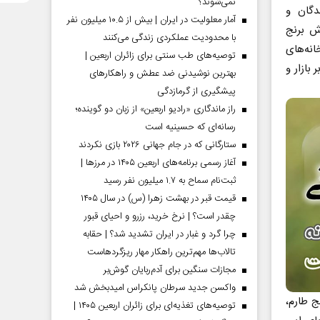
نمی‌شوند؟
دگان و
آمار معلولیت در ایران | بیش از ۱۰.۵ میلیون نفر
ش برنج
با محدودیت عملکردی زندگی می‌کنند
انه‌های
توصیه‌های طب سنتی برای زائران اربعین |
بازار و
بهترین نوشیدنی ضد عطش و راهکارهای
پیشگیری از گرمازدگی
راز ماندگاری «رادیو اربعین» از زبان دو گوینده؛
رسانه‌ای که حسینیه است
ستارگانی که در جام جهانی ۲۰۲۶ بازی نکردند
آغاز رسمی برنامه‌های اربعین ۱۴۰۵ در مرز‌ها |
ثبت‌نام سماح به ۱.۷ میلیون نفر رسید
قیمت قبر در بهشت زهرا (س) در سال ۱۴۰۵
چقدر است؟ | نرخ خرید، رزرو و احیای قبور
چرا گرد و غبار در ایران تشدید شد؟ | حقابه
تالاب‌ها مهم‌ترین راهکار مهار ریزگردهاست
مجازات سنگین برای آدم‌ربایان گوش‌بر
واکسن جدید سرطان پانکراس امیدبخش شد
ج طارم،
توصیه‌های تغذیه‌ای برای زائران اربعین ۱۴۰۵ |